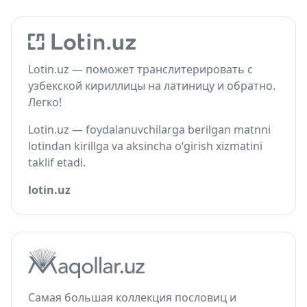
Lotin.uz — поможет транслитерировать с
узбекской кириллицы на латиницу и обратно.
Легко!
Lotin.uz — foydalanuvchilarga berilgan matnni
lotindan kirillga va aksincha o‘girish xizmatini
taklif etadi.
lotin.uz
Самая большая коллекция пословиц и