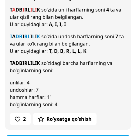
T
A
D
B
I
R
L
I
L
I
K
so‘zida unli harflarning soni
4
ta va
ular qizil rang bilan belgilangan.
Ular quyidagilar:
A, I, I, I
T
A
D
B
I
R
L
I
L
I
K
so‘zida undosh harflarning soni
7
ta
va ular ko‘k rang bilan belgilangan.
Ular quyidagilar:
T, D, B, R, L, L, K
TADBIRLILIK
so‘zidagi barcha harflarning va
bo‘g‘inlarning soni:
unlilar: 4
undoshlar: 7
hamma harflar: 11
bo‘g‘inlarning soni: 4
2
Ro‘yxatga qo‘shish