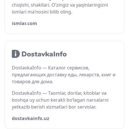
chiqishi, shakllari. O‘zingiz va yaqinlaringizni
ismlari ma’nosini bilib oling.
ismlar.com
DostavkaInfo — Каталог сервисов,
предлагающих доставку еды, лекарств, книг и
товаров для дома.
DostavkaInfo — Taomlar, dorilar, kitoblar va
boshqa uy uchun kerakli bo‘lagan narsalarni
yetkazib berish xizmatlari bor servislar.
dostavkainfo.uz