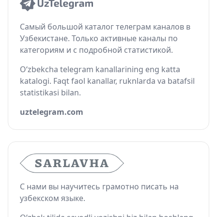
Самый большой каталог телеграм каналов в
Узбекистане. Только активные каналы по
категориям и с подробной статистикой.
O‘zbekcha telegram kanallarining eng katta
katalogi. Faqt faol kanallar, ruknlarda va batafsil
statistikasi bilan.
uztelegram.com
С нами вы научитесь грамотно писать на
узбекском языке.