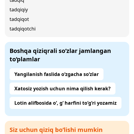
tadqiq
tadqiqiy
tadqiqot
tadqiqotchi
Boshqa qiziqrali so‘zlar jamlangan
to‘plamlar
Yangilanish faslida o‘zgacha so‘zlar
Xatosiz yozish uchun nima qilish kerak?
Lotin alifbosida o‘, g‘ harfini to‘g‘ri yozamiz
Siz uchun qiziq bo‘lishi mumkin