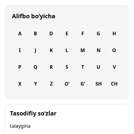
Alifbo bo‘yicha
A
B
D
E
F
G
H
I
J
K
L
M
N
O
P
Q
R
S
T
U
V
X
Y
Z
O‘
G‘
SH
CH
Tasodifiy so‘zlar
talaygina