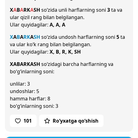
X
A
B
A
R
K
A
SH
so‘zida unli harflarning soni
3
ta va
ular qizil rang bilan belgilangan.
Ular quyidagilar:
A, A, A
X
A
B
A
R
K
A
SH
so‘zida undosh harflarning soni
5
ta
va ular ko‘k rang bilan belgilangan.
Ular quyidagilar:
X, B, R, K, SH
XABARKASH
so‘zidagi barcha harflarning va
bo‘g‘inlarning soni:
unlilar: 3
undoshlar: 5
hamma harflar: 8
bo‘g‘inlarning soni: 3
101
Ro‘yxatga qo‘shish