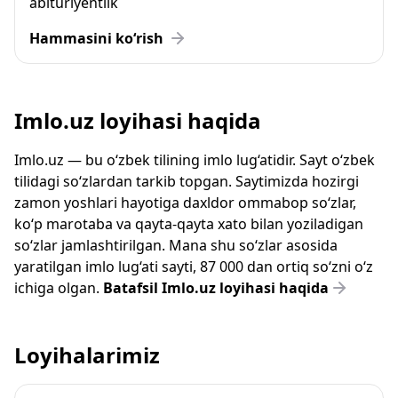
abituriyentlik
Hammasini ko‘rish
Imlo.uz loyihasi haqida
Imlo.uz — bu o‘zbek tilining imlo lug‘atidir. Sayt o‘zbek
tilidagi so‘zlardan tarkib topgan. Saytimizda hozirgi
zamon yoshlari hayotiga daxldor ommabop so‘zlar,
ko‘p marotaba va qayta-qayta xato bilan yoziladigan
so‘zlar jamlashtirilgan. Mana shu so‘zlar asosida
yaratilgan imlo lug‘ati sayti, 87 000 dan ortiq so‘zni o‘z
ichiga olgan.
Batafsil Imlo.uz loyihasi haqida
Loyihalarimiz