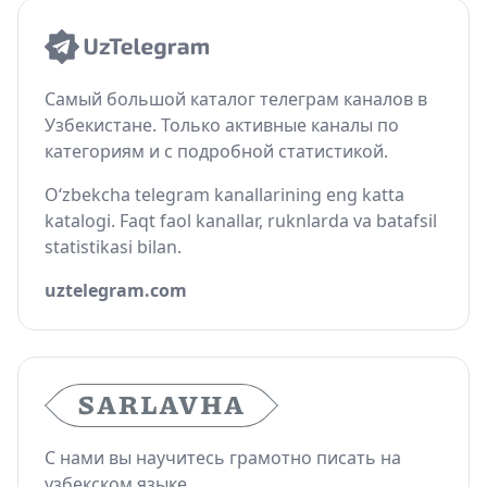
Самый большой каталог телеграм каналов в
Узбекистане. Только активные каналы по
категориям и с подробной статистикой.
O‘zbekcha telegram kanallarining eng katta
katalogi. Faqt faol kanallar, ruknlarda va batafsil
statistikasi bilan.
uztelegram.com
С нами вы научитесь грамотно писать на
узбекском языке.