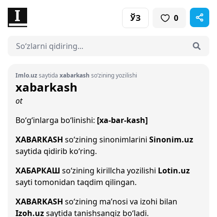
ЎЗ
0
Imlo.uz
saytida
xabarkash
so‘zining yozilishi
xabarkash
ot
Bo‘g‘inlarga bo‘linishi:
[xa-bar-kash]
XABARKASH
so‘zining sinonimlarini
Sinonim.uz
saytida qidirib ko‘ring.
ХАБАРКАШ
so‘zining kirillcha yozilishi
Lotin.uz
sayti tomonidan taqdim qilingan.
XABARKASH
so‘zining ma’nosi va izohi bilan
Izoh.uz
saytida tanishsangiz bo‘ladi.