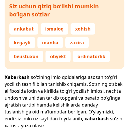
Siz uchun qiziq bo‘lishi mumkin
bo‘lgan so‘zlar
ankabut
ismaloq
xohish
kegayli
manba
zaxira
beustuxon
obyekt
ordinatorlik
Xabarkash
so‘zining imlo qoidalariga asosan to‘g‘ri
yozilish tasnifi bilan tanishib chiqamiz. So‘zning o‘zbek
alifbosida lotin va kirillda to‘g‘ri yozilish imlosi, nechta
undosh va unlidan tarkib topgani va bexato bo‘g‘inga
ajratish tartibi hamda kelishiklarda qanday
tuslanishiga oid ma’lumotlar berilgan. O‘ylaymizki,
endi siz
Imlo.uz
saytidan foydalanib,
xabarkash
so‘zini
xatosiz yoza olasiz.