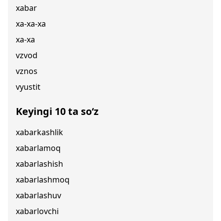
xabar
xa-xa-xa
xa-xa
vzvod
vznos
vyustit
Keyingi 10 ta so‘z
xabarkashlik
xabarlamoq
xabarlashish
xabarlashmoq
xabarlashuv
xabarlovchi