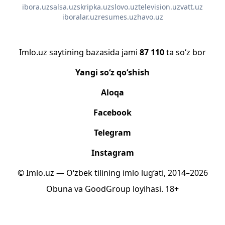
ibora.uz
salsa.uz
skripka.uz
slovo.uz
television.uz
vatt.uz
iboralar.uz
resumes.uz
havo.uz
Imlo.uz saytining bazasida jami
87 110
ta so‘z bor
Yangi so‘z qo‘shish
Aloqa
Facebook
Telegram
Instagram
© Imlo.uz — O‘zbek tilining imlo lug‘ati, 2014–2026
Obuna
va
GoodGroup
loyihasi.
18+