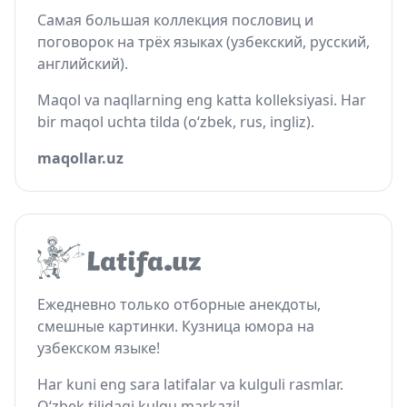
Самая большая коллекция пословиц и
поговорок на трёх языках (узбекский, русский,
английский).
Maqol va naqllarning eng katta kolleksiyasi. Har
bir maqol uchta tilda (o‘zbek, rus, ingliz).
maqollar.uz
Ежедневно только отборные анекдоты,
смешные картинки. Кузница юмора на
узбекском языке!
Har kuni eng sara latifalar va kulguli rasmlar.
O‘zbek tilidagi kulgu markazi!