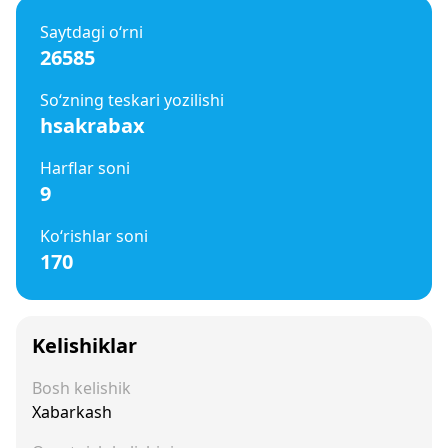
Saytdagi o‘rni
26585
So‘zning teskari yozilishi
hsakrabax
Harflar soni
9
Ko‘rishlar soni
170
Kelishiklar
Bosh kelishik
Xabarkash