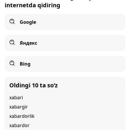
internetda qidiring
Google
Яндекс
Bing
Oldingi 10 ta so‘z
xabari
xabargir
xabardorlik
xabardor