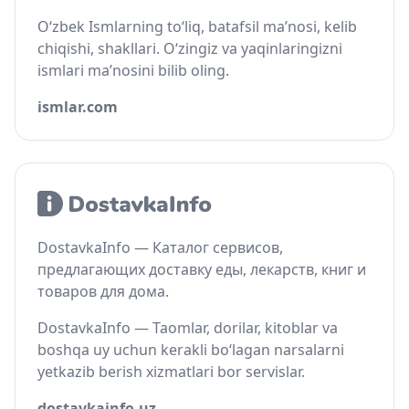
O‘zbek Ismlarning to‘liq, batafsil ma’nosi, kelib
chiqishi, shakllari. O‘zingiz va yaqinlaringizni
ismlari ma’nosini bilib oling.
ismlar.com
DostavkaInfo — Каталог сервисов,
предлагающих доставку еды, лекарств, книг и
товаров для дома.
DostavkaInfo — Taomlar, dorilar, kitoblar va
boshqa uy uchun kerakli bo‘lagan narsalarni
yetkazib berish xizmatlari bor servislar.
dostavkainfo.uz