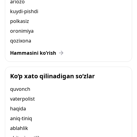
ariozo
kuydi-pishdi
polkasiz
oronimiya
qozixona
Hammasini ko‘rish
Ko‘p xato qilinadigan so‘zlar
quvonch
vaterpolist
haqida
aniq-tiniq
ablahlik