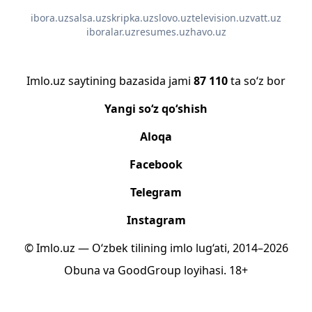
ibora.uz
salsa.uz
skripka.uz
slovo.uz
television.uz
vatt.uz
iboralar.uz
resumes.uz
havo.uz
Imlo.uz saytining bazasida jami
87 110
ta so‘z bor
Yangi so‘z qo‘shish
Aloqa
Facebook
Telegram
Instagram
© Imlo.uz — O‘zbek tilining imlo lug‘ati, 2014–2026
Obuna
va
GoodGroup
loyihasi.
18+