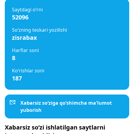
Saytdagi o‘rni
52096
So‘zning teskari yozilishi
zisrabax
Harflar soni
8
Ko‘rishlar soni
187
Xabarsiz so‘ziga qo‘shimcha ma'lumot
yuborish
Xabarsiz so‘zi ishlatilgan saytlarni