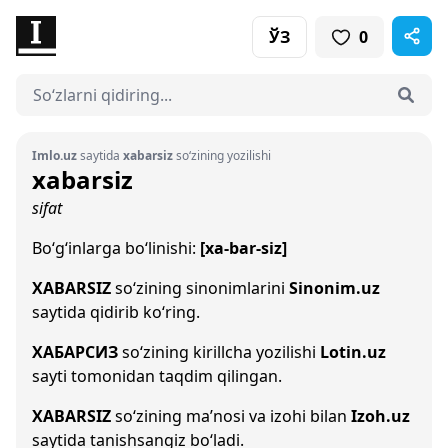
ЎЗ
0
Imlo.uz
saytida
xabarsiz
so‘zining yozilishi
xabarsiz
sifat
Bo‘g‘inlarga bo‘linishi:
[xa-bar-siz]
XABARSIZ
so‘zining sinonimlarini
Sinonim.uz
saytida qidirib ko‘ring.
ХАБАРСИЗ
so‘zining kirillcha yozilishi
Lotin.uz
sayti tomonidan taqdim qilingan.
XABARSIZ
so‘zining ma’nosi va izohi bilan
Izoh.uz
saytida tanishsangiz bo‘ladi.