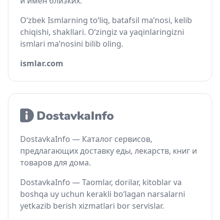
и имён близких.
O‘zbek Ismlarning to‘liq, batafsil ma’nosi, kelib
chiqishi, shakllari. O‘zingiz va yaqinlaringizni
ismlari ma’nosini bilib oling.
ismlar.com
DostavkaInfo — Каталог сервисов,
предлагающих доставку еды, лекарств, книг и
товаров для дома.
DostavkaInfo — Taomlar, dorilar, kitoblar va
boshqa uy uchun kerakli bo‘lagan narsalarni
yetkazib berish xizmatlari bor servislar.