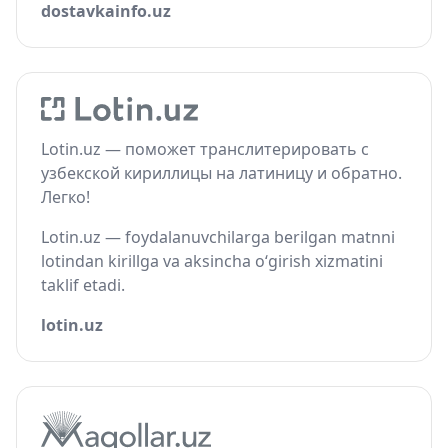
dostavkainfo.uz
Lotin.uz — поможет транслитерировать с
узбекской кириллицы на латиницу и обратно.
Легко!
Lotin.uz — foydalanuvchilarga berilgan matnni
lotindan kirillga va aksincha o‘girish xizmatini
taklif etadi.
lotin.uz