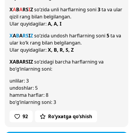
X
A
B
A
R
S
I
Z
so‘zida unli harflarning soni
3
ta va ular
qizil rang bilan belgilangan.
Ular quyidagilar:
A, A, I
X
A
B
A
R
S
I
Z
so‘zida undosh harflarning soni
5
ta va
ular ko‘k rang bilan belgilangan.
Ular quyidagilar:
X, B, R, S, Z
XABARSIZ
so‘zidagi barcha harflarning va
bo‘g‘inlarning soni:
unlilar: 3
undoshlar: 5
hamma harflar: 8
bo‘g‘inlarning soni: 3
92
Ro‘yxatga qo‘shish