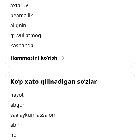
axtaruv
beamallik
alignin
g‘uvullatmoq
kashanda
Hammasini ko‘rish
Ko‘p xato qilinadigan so‘zlar
hayot
abgor
vaalaykum assalom
abir
ho‘l