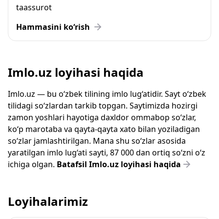
taassurot
Hammasini ko‘rish
Imlo.uz loyihasi haqida
Imlo.uz — bu o‘zbek tilining imlo lug‘atidir. Sayt o‘zbek
tilidagi so‘zlardan tarkib topgan. Saytimizda hozirgi
zamon yoshlari hayotiga daxldor ommabop so‘zlar,
ko‘p marotaba va qayta-qayta xato bilan yoziladigan
so‘zlar jamlashtirilgan. Mana shu so‘zlar asosida
yaratilgan imlo lug‘ati sayti, 87 000 dan ortiq so‘zni o‘z
ichiga olgan.
Batafsil Imlo.uz loyihasi haqida
Loyihalarimiz