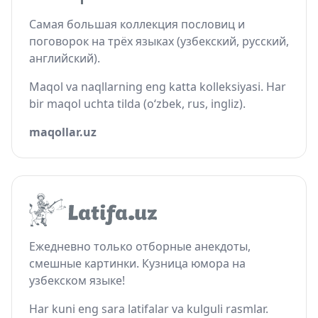
Самая большая коллекция пословиц и
поговорок на трёх языках (узбекский, русский,
английский).
Maqol va naqllarning eng katta kolleksiyasi. Har
bir maqol uchta tilda (o‘zbek, rus, ingliz).
maqollar.uz
Ежедневно только отборные анекдоты,
смешные картинки. Кузница юмора на
узбекском языке!
Har kuni eng sara latifalar va kulguli rasmlar.