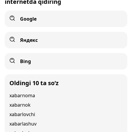
internetda qidiring
Google
Яндекс
Bing
Oldingi 10 ta so‘z
xabarnoma
xabarnok
xabarlovchi
xabarlashuv