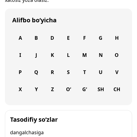
xatosiz yoza olasiz.
Alifbo bo‘yicha
A
B
D
E
F
G
H
I
J
K
L
M
N
O
P
Q
R
S
T
U
V
X
Y
Z
O‘
G‘
SH
CH
Tasodifiy so‘zlar
dangalchasiga