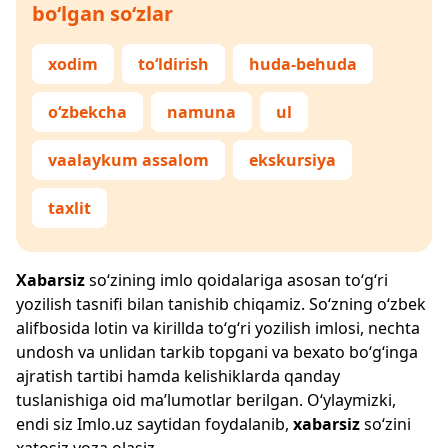
bo‘lgan so‘zlar
xodim
to‘ldirish
huda-behuda
o‘zbekcha
namuna
ul
vaalaykum assalom
ekskursiya
taxlit
Xabarsiz
so‘zining imlo qoidalariga asosan to‘g‘ri
yozilish tasnifi bilan tanishib chiqamiz. So‘zning o‘zbek
alifbosida lotin va kirillda to‘g‘ri yozilish imlosi, nechta
undosh va unlidan tarkib topgani va bexato bo‘g‘inga
ajratish tartibi hamda kelishiklarda qanday
tuslanishiga oid ma’lumotlar berilgan. O‘ylaymizki,
endi siz
Imlo.uz
saytidan foydalanib,
xabarsiz
so‘zini