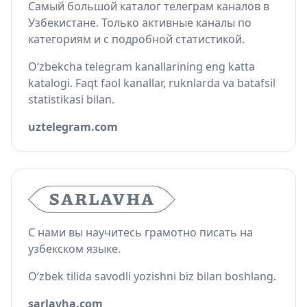
Самый большой каталог телеграм каналов в
Узбекистане. Только активные каналы по
категориям и с подробной статистикой.
O‘zbekcha telegram kanallarining eng katta
katalogi. Faqt faol kanallar, ruknlarda va batafsil
statistikasi bilan.
uztelegram.com
С нами вы научитесь грамотно писать на
узбекском языке.
O‘zbek tilida savodli yozishni biz bilan boshlang.
sarlavha.com