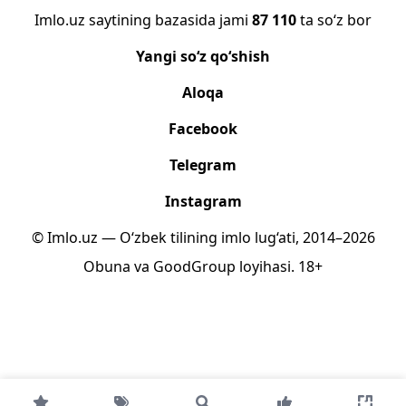
Imlo.uz saytining bazasida jami
87 110
ta so‘z bor
Yangi so‘z qo‘shish
Aloqa
Facebook
Telegram
Instagram
© Imlo.uz — O‘zbek tilining imlo lug‘ati, 2014–2026
Obuna
va
GoodGroup
loyihasi.
18+