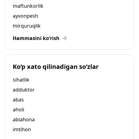
maftunkorlik
ayvonpesh
mirquruqlik
Hammasini ko‘rish
Ko‘p xato qilinadigan so‘zlar
sihatlik
adduktor
abas
aholi
ablahona
imtihon