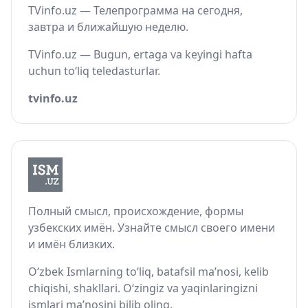
TVinfo.uz — Телепрограмма на сегодня,
завтра и ближайшую неделю.
TVinfo.uz — Bugun, ertaga va keyingi hafta
uchun to‘liq teledasturlar.
tvinfo.uz
Полный смысл, происхождение, формы
узбекских имён. Узнайте смысл своего имени
и имён близких.
O‘zbek Ismlarning to‘liq, batafsil ma’nosi, kelib
chiqishi, shakllari. O‘zingiz va yaqinlaringizni
ismlari ma’nosini bilib oling.