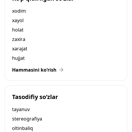
xodim
xayol
holat
zaxira
xarajat
hujjat
Hammasini ko‘rish
Tasodifiy so‘zlar
tayanuv
stereografiya
oltinbaliq