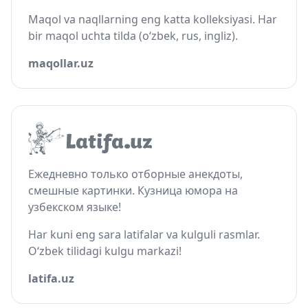
Maqol va naqllarning eng katta kolleksiyasi. Har
bir maqol uchta tilda (o‘zbek, rus, ingliz).
maqollar.uz
Ежедневно только отборные анекдоты,
смешные картинки. Кузница юмора на
узбекском языке!
Har kuni eng sara latifalar va kulguli rasmlar.
O‘zbek tilidagi kulgu markazi!
latifa.uz