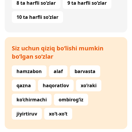
8 ta harfli so‘zlar
9 ta harfli so‘zlar
10 ta harfli so‘zlar
Siz uchun qiziq bo‘lishi mumkin
bo‘lgan so‘zlar
hamzabon
alaf
barvasta
qazna
haqoratlov
xo‘raki
ko‘chirmachi
ombirog‘iz
jiyirtiruv
xo‘t-xo‘t