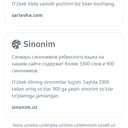
O‘zbek tilida savodli yozishni biz bilan boshlang.
sarlavha.com
Словарь синонимов узбекского языка на
нашем сайте содержит более 3300 слов и 900
синонимов.
O‘zbek tilining sinonimlar lug‘ati. Saytda 3300
tadan ortiq so‘zlar, 900 ga yaqin sinonim so‘zlar
to‘plamiga jamlangan.
sinonim.uz
ibora.uz
salsa.uz
skripka.uz
slovo.uz
television.uz
vatt.uz