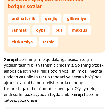
bo‘lgan so‘zlar
ordinatorlik
qanjiq
glikemiya
rahmat
oyba
put
maxsus
ekskursiya
tatbiq
Xarajat
so‘zining imlo qoidalariga asosan to‘g‘ri
yozilish tasnifi bilan tanishib chiqamiz. So‘zning o‘zbek
alifbosida lotin va kirillda to‘g‘ri yozilish imlosi, nechta
undosh va unlidan tarkib topgani va bexato bo‘g‘inga
ajratish tartibi hamda kelishiklarda qanday
tuslanishiga oid ma’lumotlar berilgan. O‘ylaymizki,
endi siz
Imlo.uz
saytidan foydalanib,
xarajat
so‘zini
xatosiz yoza olasiz.