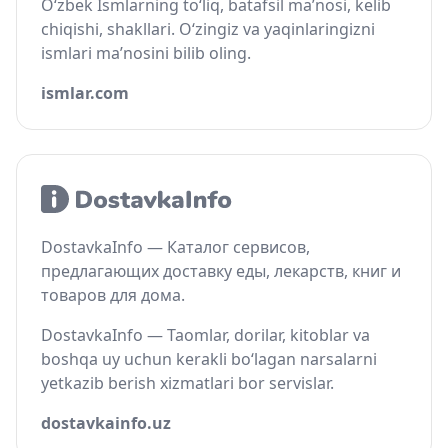
O‘zbek Ismlarning to‘liq, batafsil ma’nosi, kelib
chiqishi, shakllari. O‘zingiz va yaqinlaringizni
ismlari ma’nosini bilib oling.
ismlar.com
DostavkaInfo — Каталог сервисов,
предлагающих доставку еды, лекарств, книг и
товаров для дома.
DostavkaInfo — Taomlar, dorilar, kitoblar va
boshqa uy uchun kerakli bo‘lagan narsalarni
yetkazib berish xizmatlari bor servislar.
dostavkainfo.uz