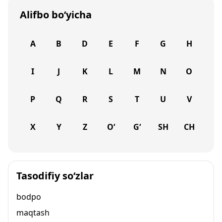
Alifbo bo‘yicha
A
B
D
E
F
G
H
I
J
K
L
M
N
O
P
Q
R
S
T
U
V
X
Y
Z
O‘
G‘
SH
CH
Tasodifiy so‘zlar
bodpo
maqtash