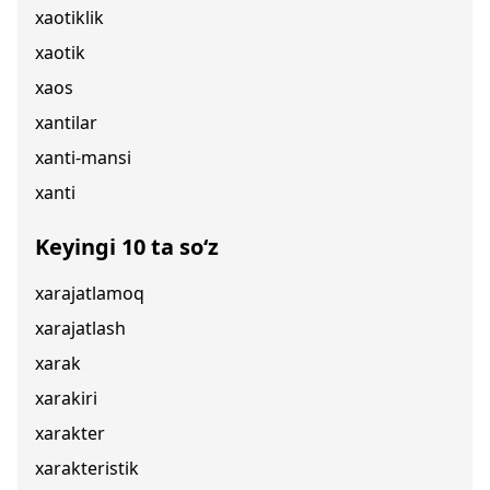
xaotiklik
xaotik
xaos
xantilar
xanti-mansi
xanti
Keyingi 10 ta so‘z
xarajatlamoq
xarajatlash
xarak
xarakiri
xarakter
xarakteristik