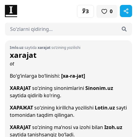
ЎЗ
0
Imlo.uz
saytida
xarajat
so‘zining yozilishi
xarajat
ot
Bo‘g‘inlarga bo‘linishi:
[xa-ra-jat]
XARAJAT
so‘zining sinonimlarini
Sinonim.uz
saytida qidirib ko‘ring.
ХАРАЖАТ
so‘zining kirillcha yozilishi
Lotin.uz
sayti
tomonidan taqdim qilingan.
XARAJAT
so‘zining ma’nosi va izohi bilan
Izoh.uz
saytida tanishsangiz bo‘ladi.