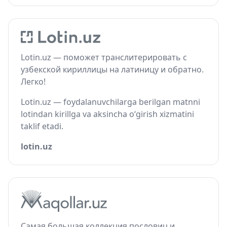
Lotin.uz — поможет транслитерировать с
узбекской кириллицы на латиницу и обратно.
Легко!
Lotin.uz — foydalanuvchilarga berilgan matnni
lotindan kirillga va aksincha o‘girish xizmatini
taklif etadi.
lotin.uz
Самая большая коллекция пословиц и