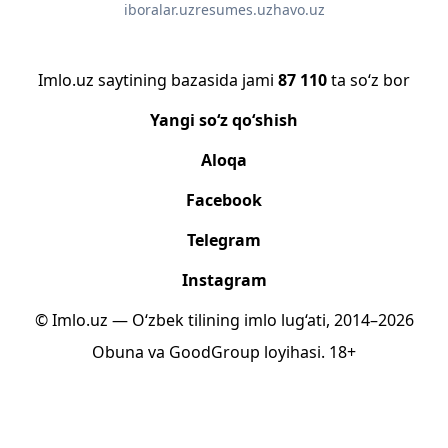
iboralar.uz
resumes.uz
havo.uz
Imlo.uz saytining bazasida jami
87 110
ta so‘z bor
Yangi so‘z qo‘shish
Aloqa
Facebook
Telegram
Instagram
© Imlo.uz — O‘zbek tilining imlo lug‘ati, 2014–2026
Obuna
va
GoodGroup
loyihasi.
18+