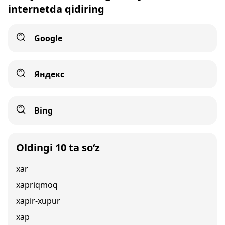
internetda qidiring
Google
Яндекс
Bing
Oldingi 10 ta so‘z
xar
xapriqmoq
xapir-xupur
xap