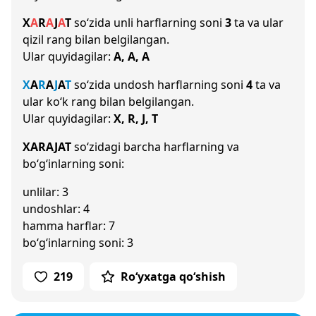
X
A
R
A
J
A
T
so‘zida unli harflarning soni
3
ta va ular
qizil rang bilan belgilangan.
Ular quyidagilar:
A, A, A
X
A
R
A
J
A
T
so‘zida undosh harflarning soni
4
ta va
ular ko‘k rang bilan belgilangan.
Ular quyidagilar:
X, R, J, T
XARAJAT
so‘zidagi barcha harflarning va
bo‘g‘inlarning soni:
unlilar: 3
undoshlar: 4
hamma harflar: 7
bo‘g‘inlarning soni: 3
219
Ro‘yxatga qo‘shish