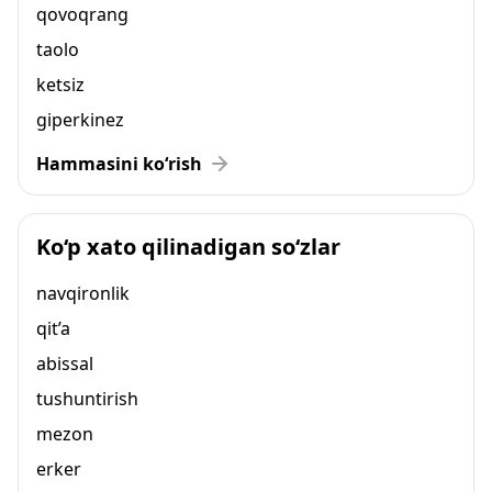
qovoqrang
taolo
ketsiz
giperkinez
Hammasini ko‘rish
Ko‘p xato qilinadigan so‘zlar
navqironlik
qit’a
abissal
tushuntirish
mezon
erker