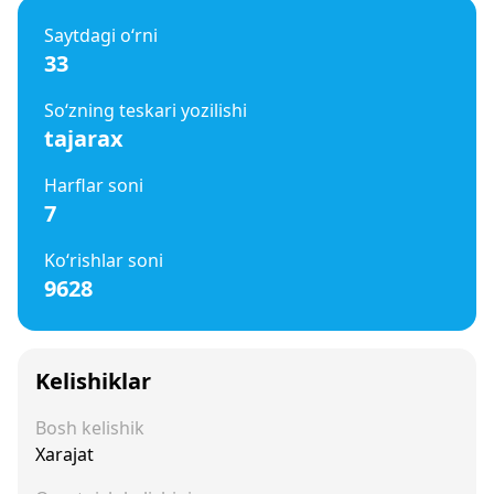
Saytdagi o‘rni
33
So‘zning teskari yozilishi
tajarax
Harflar soni
7
Ko‘rishlar soni
9628
Kelishiklar
Bosh kelishik
Xarajat