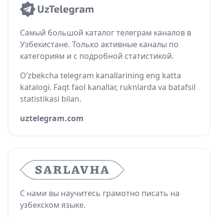
Самый большой каталог телеграм каналов в
Узбекистане. Только активные каналы по
категориям и с подробной статистикой.
O‘zbekcha telegram kanallarining eng katta
katalogi. Faqt faol kanallar, ruknlarda va batafsil
statistikasi bilan.
uztelegram.com
С нами вы научитесь грамотно писать на
узбекском языке.