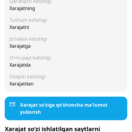
Qaratqich kelishigi
Xarajatning
Tushum kelishigi
Xarajatni
Jo‘nalish kelishigi
Xarajatga
O‘rin-payt kelishigi
Xarajatda
Chiqish kelishigi
Xarajatdan
Xarajat so‘ziga qo‘shimcha ma'lumot
yuborish
Xarajat so‘zi ishlatilgan saytlarni