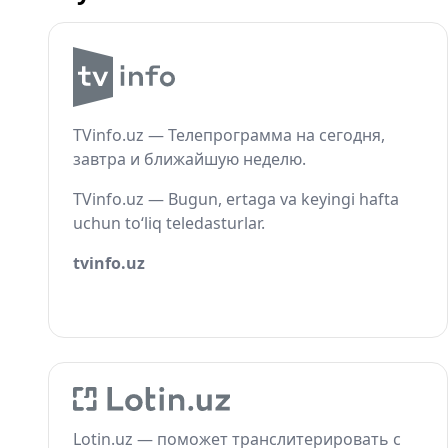
TVinfo.uz — Телепрограмма на сегодня,
завтра и ближайшую неделю.
TVinfo.uz — Bugun, ertaga va keyingi hafta
uchun to‘liq teledasturlar.
tvinfo.uz
Lotin.uz — поможет транслитерировать с