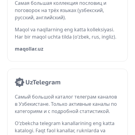
Самая большая коллекция пословиц и
поговорок на трёх языках (узбекский,
русский, английский).
Maqol va naqllarning eng katta kolleksiyasi.
Har bir maqol uchta tilda (o‘zbek, rus, ingliz).
maqollar.uz
Самый большой каталог телеграм каналов
в Узбекистане. Только активные каналы по
категориям и с подробной статистикой.
O‘zbekcha telegram kanallarining eng katta
katalogi. Faqt faol kanallar, ruknlarda va