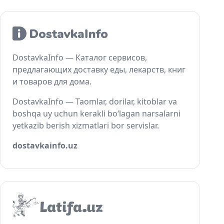
DostavkaInfo — Каталог сервисов,
предлагающих доставку еды, лекарств, книг
и товаров для дома.
DostavkaInfo — Taomlar, dorilar, kitoblar va
boshqa uy uchun kerakli bo‘lagan narsalarni
yetkazib berish xizmatlari bor servislar.
dostavkainfo.uz