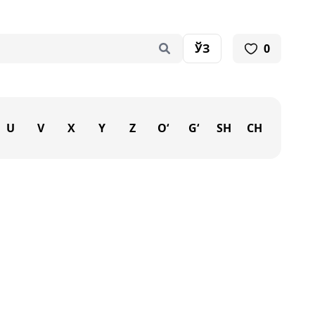
ЎЗ
0
U
V
X
Y
Z
O‘
G‘
SH
CH