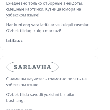
Ежедневно только отборные анекдоты,
смешные картинки. Кузница юмора на
узбекском языке!
Har kuni eng sara latifalar va kulguli rasmlar.
O‘zbek tilidagi kulgu markazi!
latifa.uz
С нами вы научитесь грамотно писать на
узбекском языке.
O‘zbek tilida savodli yozishni biz bilan
boshlang.