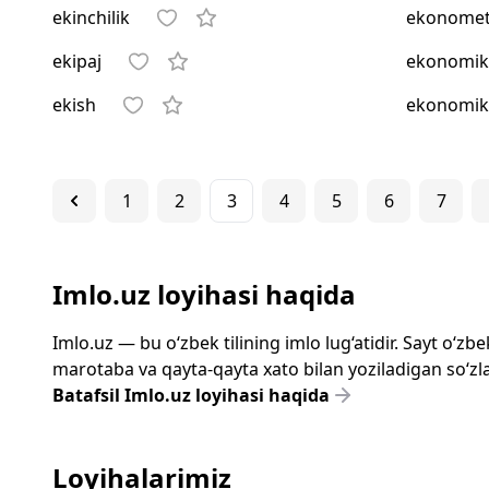
ekinchilik
ekonomet
ekipaj
ekonomik
ekish
ekonomik
1
2
3
4
5
6
7
Imlo.uz loyihasi haqida
Imlo.uz — bu o‘zbek tilining imlo lug‘atidir. Sayt o‘
marotaba va qayta-qayta xato bilan yoziladigan so‘zlar
Batafsil Imlo.uz loyihasi haqida
Loyihalarimiz