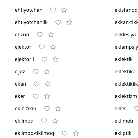
ehtiyotchan
ekishmoq
ehtiyotchanlik
ekkan-tik
ehzon
ekklesiya
ejektor
eklampsi
ejektorli
eklektik
e’joz
eklektika
ekan
eklektiklik
eker
eklektizm
ekib-tikib
ekler
ekilmoq
eklimetr
ekilmoq-tikilmoq
ekliptik