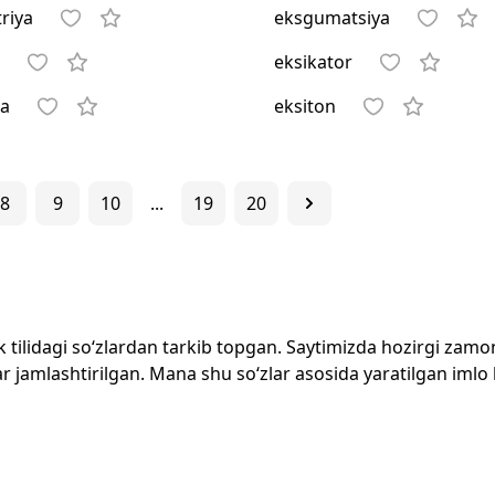
riya
eksgumatsiya
eksikator
a
eksiton
8
9
10
...
19
20
zbek tilidagi so‘zlardan tarkib topgan. Saytimizda hozirgi za
 jamlashtirilgan. Mana shu so‘zlar asosida yaratilgan imlo lug