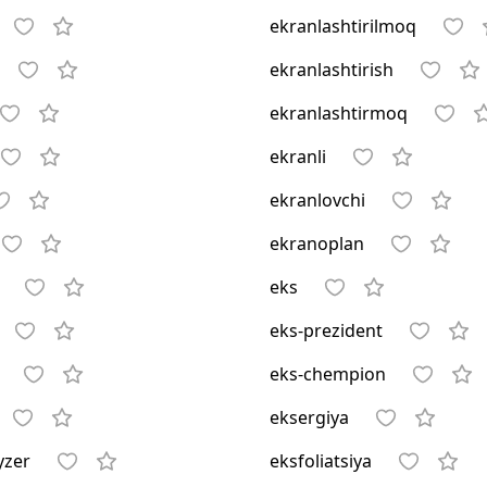
ekranlashtirilmoq
ekranlashtirish
ekranlashtirmoq
ekranli
ekranlovchi
ekranoplan
eks
eks-prezident
eks-chempion
eksergiya
zer
eksfoliatsiya