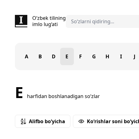
O‘zbek tilining
imlo lug‘ati
A
B
D
E
F
G
H
I
J
E
harfidan boshlanadigan so‘zlar
Alifbo bo‘yicha
Ko‘rishlar soni bo‘yi