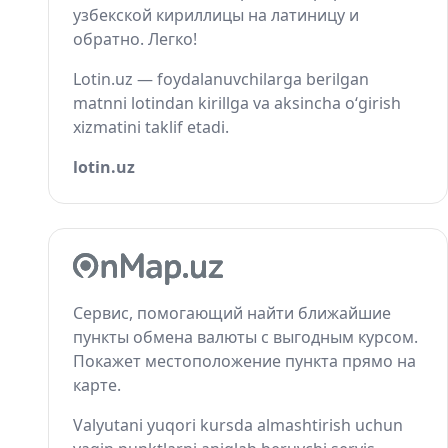
узбекской кириллицы на латиницу и
обратно. Легко!
Lotin.uz — foydalanuvchilarga berilgan
matnni lotindan kirillga va aksincha o‘girish
xizmatini taklif etadi.
lotin.uz
Сервис, помогающий найти ближайшие
пункты обмена валюты с выгодным курсом.
Покажет местоположение пункта прямо на
карте.
Valyutani yuqori kursda almashtirish uchun