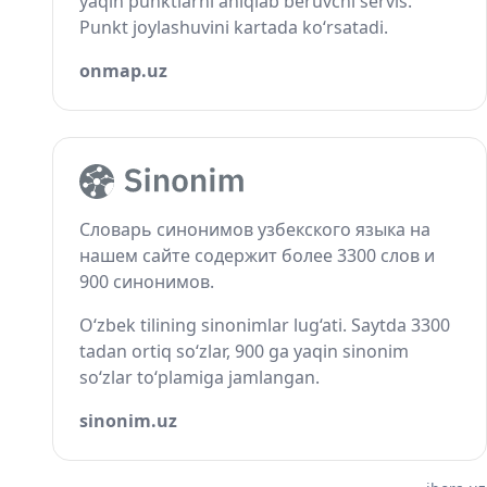
yaqin punktlarni aniqlab beruvchi servis.
Punkt joylashuvini kartada ko‘rsatadi.
onmap.uz
Словарь синонимов узбекского языка на
нашем сайте содержит более 3300 слов и
900 синонимов.
O‘zbek tilining sinonimlar lug‘ati. Saytda 3300
tadan ortiq so‘zlar, 900 ga yaqin sinonim
so‘zlar to‘plamiga jamlangan.
sinonim.uz