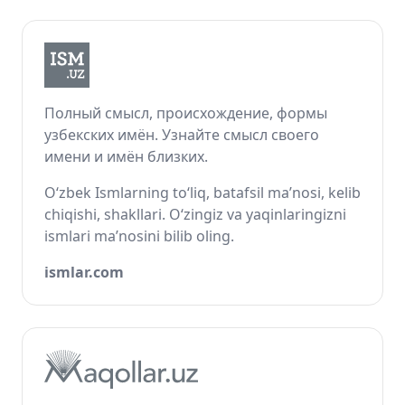
Полный смысл, происхождение, формы
узбекских имён. Узнайте смысл своего
имени и имён близких.
O‘zbek Ismlarning to‘liq, batafsil ma’nosi, kelib
chiqishi, shakllari. O‘zingiz va yaqinlaringizni
ismlari ma’nosini bilib oling.
ismlar.com