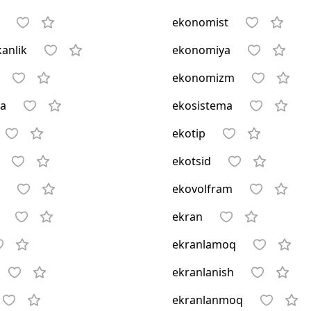
ekonomist
kanlik
ekonomiya
ekonomizm
ya
ekosistema
ekotip
ekotsid
ekovolfram
ekran
ekranlamoq
ekranlanish
ekranlanmoq