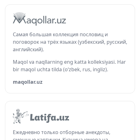
Самая большая коллекция пословиц и
поговорок на трёх языках (узбекский, русский,
английский).
Maqol va naqllarning eng katta kolleksiyasi. Har
bir maqol uchta tilda (o‘zbek, rus, ingliz).
maqollar.uz
Ежедневно только отборные анекдоты,
смешные картинки. Кузница юмора на