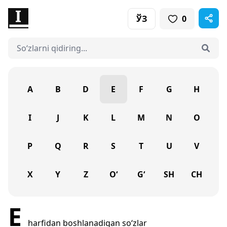
ЎЗ
0
A
B
D
E
F
G
H
I
J
K
L
M
N
O
P
Q
R
S
T
U
V
X
Y
Z
O‘
G‘
SH
CH
E
harfidan boshlanadigan so‘zlar