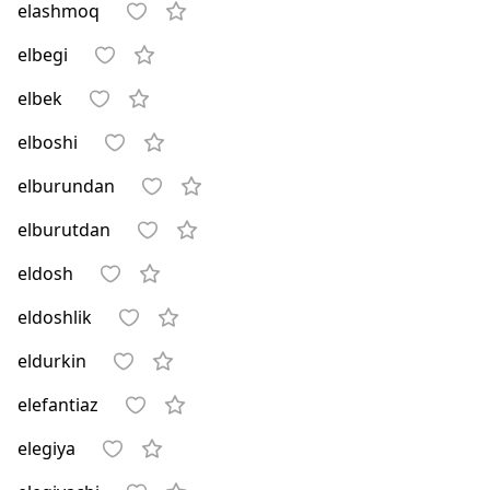
elashmoq
elbegi
elbek
elboshi
elburundan
elburutdan
eldosh
eldoshlik
eldurkin
elefantiaz
elegiya