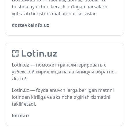
boshqa uy uchun kerakli bo‘lagan narsalarni
yetkazib berish xizmatlari bor servislar.
dostavkainfo.uz
Lotin.uz — поможет транслитерировать с
узбекской кириллицы на латиницу и обратно.
Легко!
Lotin.uz — foydalanuvchilarga berilgan matnni
lotindan kirillga va aksincha o‘girish xizmatini
taklif etadi.
lotin.uz