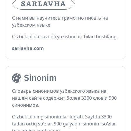
С нами вы научитесь грамотно писать на
узбекском языке.
O‘zbek tilida savodli yozishni biz bilan boshlang.
sarlavha.com
Словарь синонимов узбекского языка на
нашем сайте содержит более 3300 слов и 900
синонимов.
O‘zbek tilining sinonimlar lug‘ati. Saytda 3300
tadan ortiq so‘zlar, 900 ga yaqin sinonim so‘zlar
to‘plamiga jamlangan.