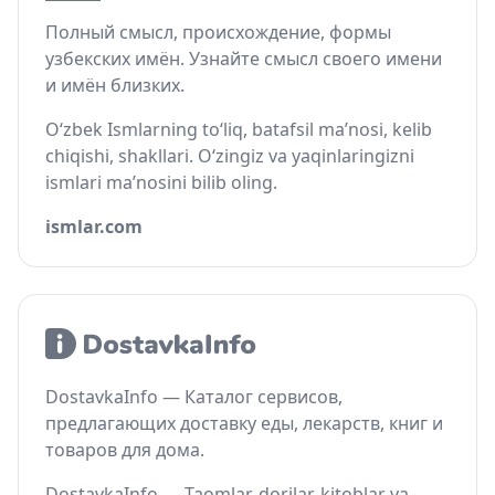
Полный смысл, происхождение, формы
узбекских имён. Узнайте смысл своего имени
и имён близких.
O‘zbek Ismlarning to‘liq, batafsil ma’nosi, kelib
chiqishi, shakllari. O‘zingiz va yaqinlaringizni
ismlari ma’nosini bilib oling.
ismlar.com
DostavkaInfo — Каталог сервисов,
предлагающих доставку еды, лекарств, книг и
товаров для дома.
DostavkaInfo — Taomlar, dorilar, kitoblar va