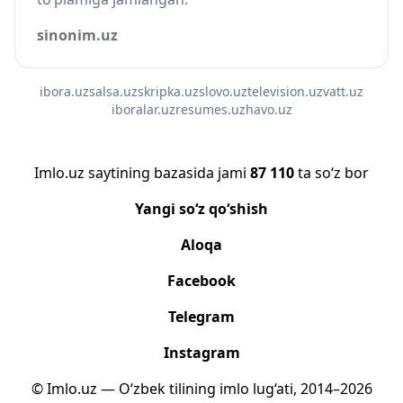
sinonim.uz
ibora.uz
salsa.uz
skripka.uz
slovo.uz
television.uz
vatt.uz
iboralar.uz
resumes.uz
havo.uz
Imlo.uz saytining bazasida jami
87 110
ta so‘z bor
Yangi so‘z qo‘shish
Aloqa
Facebook
Telegram
Instagram
© Imlo.uz — O‘zbek tilining imlo lug‘ati, 2014–2026