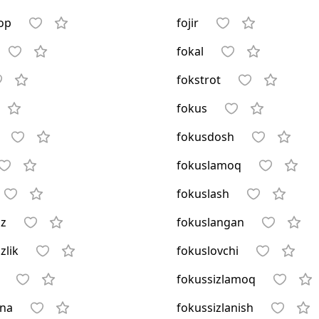
op
fojir
fokal
fokstrot
fokus
fokusdosh
fokuslamoq
fokuslash
oz
fokuslangan
zlik
fokuslovchi
fokussizlamoq
ona
fokussizlanish