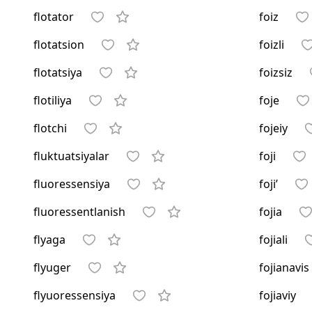
flotator
foiz
flotatsion
foizli
flotatsiya
foizsiz
flotiliya
foje
flotchi
fojeiy
fluktuatsiyalar
foji
fluoressensiya
foji’
fluoressentlanish
fojia
flyaga
fojiali
flyuger
fojianavis
flyuoressensiya
fojiaviy