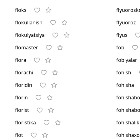
floks
flyuorosk
flokullanish
flyuoroz
flokulyatsiya
flyus
flomaster
fob
flora
fobiyalar
florachi
fohish
floridin
fohisha
florin
fohishab
florist
fohishabo
floristika
fohishalik
flot
fohishax