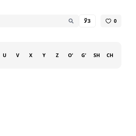
ЎЗ
0
U
V
X
Y
Z
O‘
G‘
SH
CH