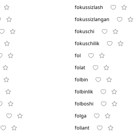
fokussizlash
fokussizlangan
fokuschi
fokuschilik
fol
folat
folbin
folbinlik
folboshi
folga
foliant