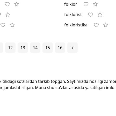
folklor
folklorist
folkloristika
1
12
13
14
15
16
zbek tilidagi so‘zlardan tarkib topgan. Saytimizda hozirgi za
 jamlashtirilgan. Mana shu so‘zlar asosida yaratilgan imlo lug