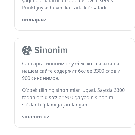
yaqin punktlarni aniqlab beruvchi servis.
Punkt joylashuvini kartada ko‘rsatadi.
onmap.uz
Словарь синонимов узбекского языка на
нашем сайте содержит более 3300 слов и
900 синонимов.
O‘zbek tilining sinonimlar lug‘ati. Saytda 3300
tadan ortiq so‘zlar, 900 ga yaqin sinonim
so‘zlar to‘plamiga jamlangan.
sinonim.uz