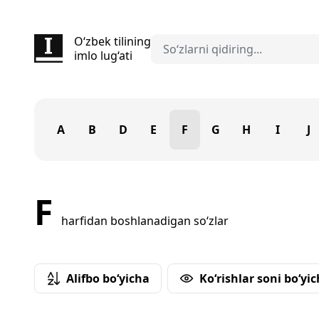
O‘zbek tilining
imlo lug‘ati
A
B
D
E
F
G
H
I
J
F
harfidan boshlanadigan so‘zlar
Alifbo bo‘yicha
Ko‘rishlar soni bo‘yi