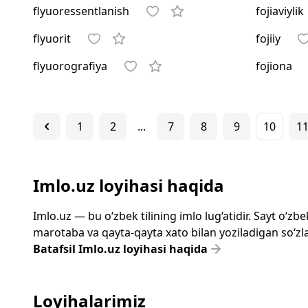
flyuoressentlanish
fojiaviylik
flyuorit
fojiiy
flyuorografiya
fojiona
1
2
...
7
8
9
10
1
Imlo.uz loyihasi haqida
Imlo.uz — bu o‘zbek tilining imlo lug‘atidir. Sayt o‘
marotaba va qayta-qayta xato bilan yoziladigan so‘zlar
Batafsil Imlo.uz loyihasi haqida
Loyihalarimiz