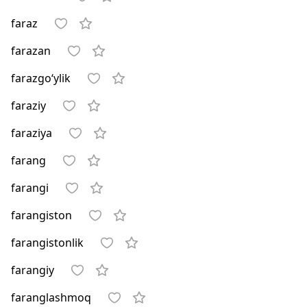
faraz
farazan
farazgo‘ylik
faraziy
faraziya
farang
farangi
farangiston
farangistonlik
farangiy
faranglashmoq