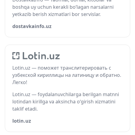
boshqa uy uchun kerakli bo‘lagan narsalarni
yetkazib berish xizmatlari bor servislar.
dostavkainfo.uz
Lotin.uz — поможет транслитерировать с
узбекской кириллицы на латиницу и обратно.
Легко!
Lotin.uz — foydalanuvchilarga berilgan matnni
lotindan kirillga va aksincha o‘girish xizmatini
taklif etadi.
lotin.uz