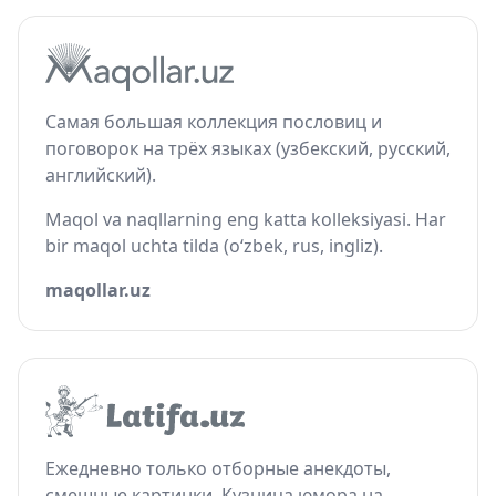
Самая большая коллекция пословиц и
поговорок на трёх языках (узбекский, русский,
английский).
Maqol va naqllarning eng katta kolleksiyasi. Har
bir maqol uchta tilda (o‘zbek, rus, ingliz).
maqollar.uz
Ежедневно только отборные анекдоты,
смешные картинки. Кузница юмора на