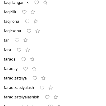
faqirlanganlik
faqirlik
faqirona
faqirxona
far
fara
farada
faradey
faradizatsiya
faradizatsiyalash
faradizatsiyalashish