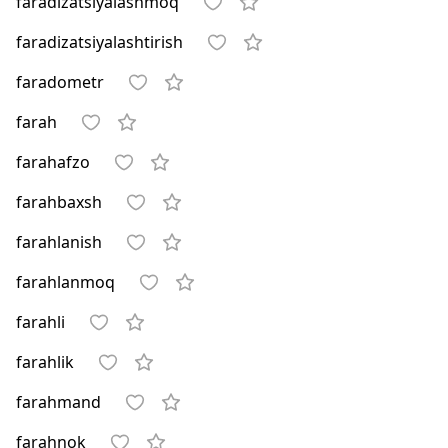
faradizatsiyalashmoq
faradizatsiyalashtirish
faradometr
farah
farahafzo
farahbaxsh
farahlanish
farahlanmoq
farahli
farahlik
farahmand
farahnok