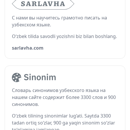
С нами вы научитесь грамотно писать на
узбекском языке.
O‘zbek tilida savodli yozishni biz bilan boshlang.
sarlavha.com
Словарь синонимов узбекского языка на
нашем сайте содержит более 3300 слов и 900
синонимов.
O‘zbek tilining sinonimlar lug‘ati. Saytda 3300
tadan ortiq so‘zlar, 900 ga yaqin sinonim so‘zlar
to‘plamiga jamlangan.