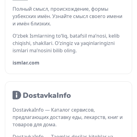
Полный смысл, происхождение, формы
узбекских имён. Узнайте смысл своего имени
и имён близких.
O‘zbek Ismlarning to‘liq, batafsil ma’nosi, kelib
chiqishi, shakllari. O‘zingiz va yaqinlaringizni
ismlari ma’nosini bilib oling.
ismlar.com
DostavkaInfo — Каталог сервисов,
предлагающих доставку еды, лекарств, книг и
товаров для дома.
DostavkaInfo — Taomlar, dorilar, kitoblar va