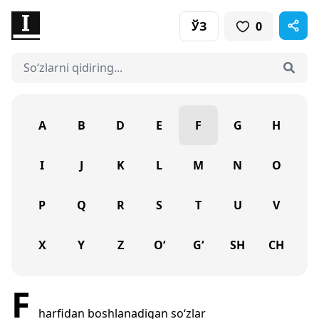
ЎЗ
0
A
B
D
E
F
G
H
I
J
K
L
M
N
O
P
Q
R
S
T
U
V
X
Y
Z
O‘
G‘
SH
CH
F
harfidan boshlanadigan so‘zlar