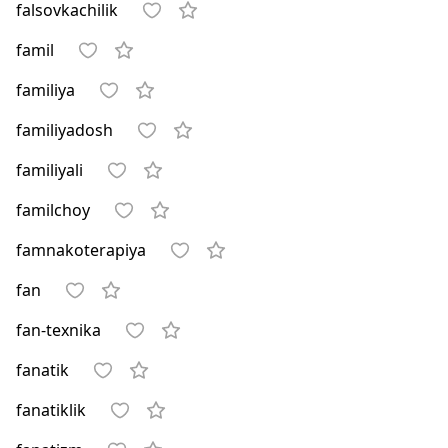
falsovkachilik
famil
familiya
familiyadosh
familiyali
familchoy
famnakoterapiya
fan
fan-texnika
fanatik
fanatiklik