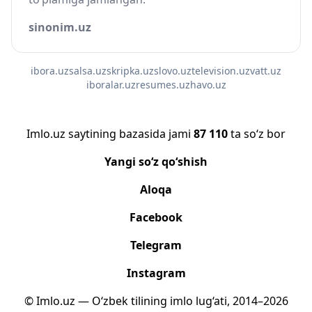
sinonim.uz
ibora.uz
salsa.uz
skripka.uz
slovo.uz
television.uz
vatt.uz
iboralar.uz
resumes.uz
havo.uz
Imlo.uz saytining bazasida jami
87 110
ta so‘z bor
Yangi so‘z qo‘shish
Aloqa
Facebook
Telegram
Instagram
© Imlo.uz — O‘zbek tilining imlo lug‘ati, 2014–2026