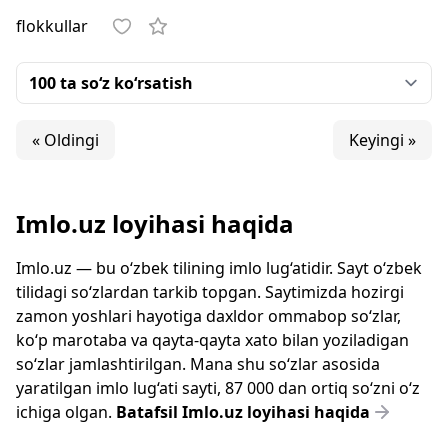
flokkullar
« Oldingi
Keyingi »
Imlo.uz loyihasi haqida
Imlo.uz — bu o‘zbek tilining imlo lug‘atidir. Sayt o‘zbek
tilidagi so‘zlardan tarkib topgan. Saytimizda hozirgi
zamon yoshlari hayotiga daxldor ommabop so‘zlar,
ko‘p marotaba va qayta-qayta xato bilan yoziladigan
so‘zlar jamlashtirilgan. Mana shu so‘zlar asosida
yaratilgan imlo lug‘ati sayti, 87 000 dan ortiq so‘zni o‘z
ichiga olgan.
Batafsil Imlo.uz loyihasi haqida