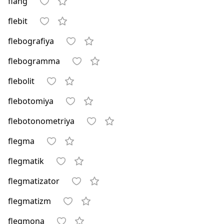
flang
flebit
flebografiya
flebogramma
flebolit
flebotomiya
flebotonometriya
flegma
flegmatik
flegmatizator
flegmatizm
flegmona