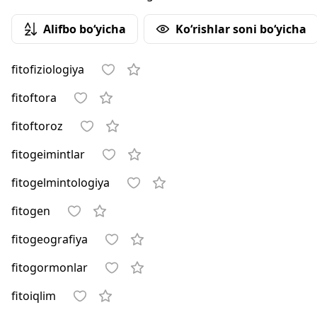
Alifbo bo‘yicha
Ko‘rishlar soni bo‘yicha
fitofiziologiya
fitoftora
fitoftoroz
fitogeimintlar
fitogelmintologiya
fitogen
fitogeografiya
fitogormonlar
fitoiqlim