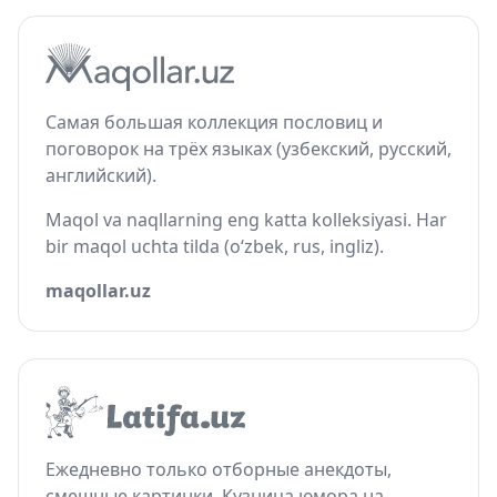
Самая большая коллекция пословиц и
поговорок на трёх языках (узбекский, русский,
английский).
Maqol va naqllarning eng katta kolleksiyasi. Har
bir maqol uchta tilda (o‘zbek, rus, ingliz).
maqollar.uz
Ежедневно только отборные анекдоты,
смешные картинки. Кузница юмора на