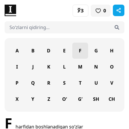
ЎЗ
0
A
B
D
E
F
G
H
I
J
K
L
M
N
O
P
Q
R
S
T
U
V
X
Y
Z
O‘
G‘
SH
CH
F
harfidan boshlanadigan so‘zlar