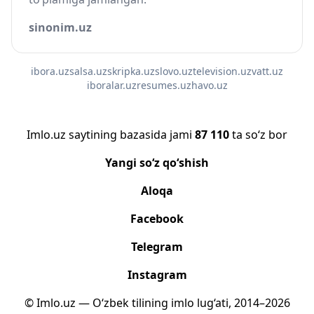
sinonim.uz
ibora.uz
salsa.uz
skripka.uz
slovo.uz
television.uz
vatt.uz
iboralar.uz
resumes.uz
havo.uz
Imlo.uz saytining bazasida jami
87 110
ta so‘z bor
Yangi so‘z qo‘shish
Aloqa
Facebook
Telegram
Instagram
© Imlo.uz — O‘zbek tilining imlo lug‘ati, 2014–2026