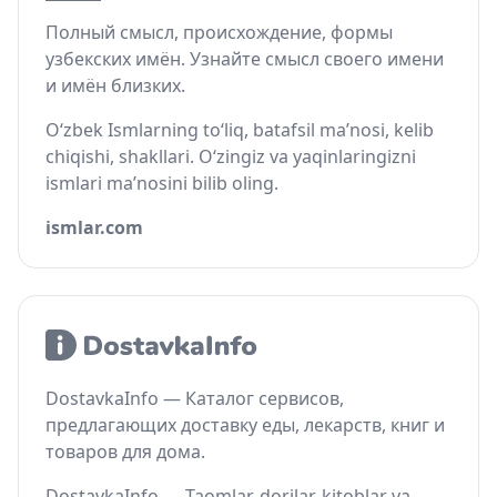
Полный смысл, происхождение, формы
узбекских имён. Узнайте смысл своего имени
и имён близких.
O‘zbek Ismlarning to‘liq, batafsil ma’nosi, kelib
chiqishi, shakllari. O‘zingiz va yaqinlaringizni
ismlari ma’nosini bilib oling.
ismlar.com
DostavkaInfo — Каталог сервисов,
предлагающих доставку еды, лекарств, книг и
товаров для дома.
DostavkaInfo — Taomlar, dorilar, kitoblar va