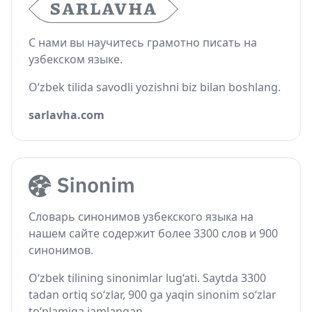
С нами вы научитесь грамотно писать на
узбекском языке.
O‘zbek tilida savodli yozishni biz bilan boshlang.
sarlavha.com
Словарь синонимов узбекского языка на
нашем сайте содержит более 3300 слов и 900
синонимов.
O‘zbek tilining sinonimlar lug‘ati. Saytda 3300
tadan ortiq so‘zlar, 900 ga yaqin sinonim so‘zlar
to‘plamiga jamlangan.