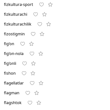
fizkultura-sport
fizkulturachi
fizkulturachilik
fizostigmin
fig‘on
fig‘on-nola
fig‘onli
fishon
flagellatlar
flagman
flagshtok