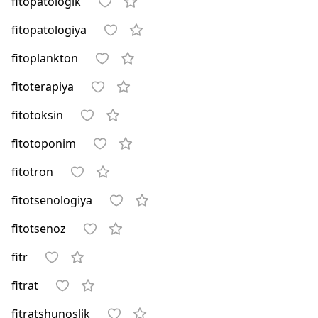
fitopatologik
fitopatologiya
fitoplankton
fitoterapiya
fitotoksin
fitotoponim
fitotron
fitotsenologiya
fitotsenoz
fitr
fitrat
fitratshunoslik