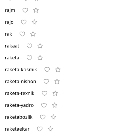
rajm
rajo
rak
rakaat
raketa
raketa-kosmik
raketa-nishon
raketa-texnik
raketa-yadro
raketabozlik
raketaeltar