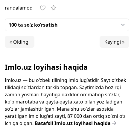
randalamoq
« Oldingi
Keyingi »
Imlo.uz loyihasi haqida
Imlo.uz — bu o‘zbek tilining imlo lug‘atidir. Sayt o‘zbek
tilidagi so‘zlardan tarkib topgan. Saytimizda hozirgi
zamon yoshlari hayotiga daxldor ommabop so‘zlar,
ko‘p marotaba va qayta-qayta xato bilan yoziladigan
so‘zlar jamlashtirilgan. Mana shu so‘zlar asosida
yaratilgan imlo lug‘ati sayti, 87 000 dan ortiq so‘zni o‘z
ichiga olgan.
Batafsil Imlo.uz loyihasi haqida