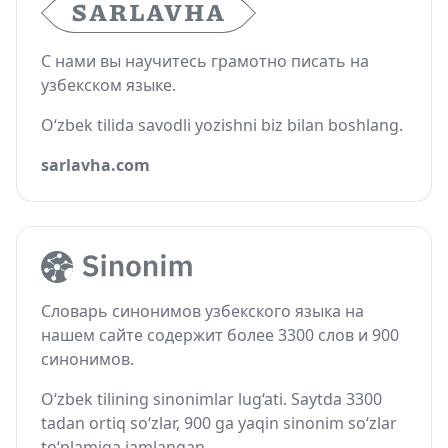
С нами вы научитесь грамотно писать на
узбекском языке.
O‘zbek tilida savodli yozishni biz bilan boshlang.
sarlavha.com
Словарь синонимов узбекского языка на
нашем сайте содержит более 3300 слов и 900
синонимов.
O‘zbek tilining sinonimlar lug‘ati. Saytda 3300
tadan ortiq so‘zlar, 900 ga yaqin sinonim so‘zlar
to‘plamiga jamlangan.