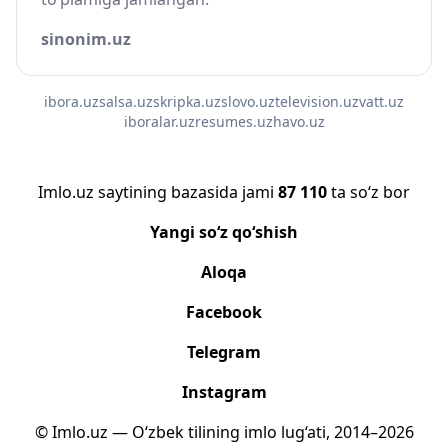
sinonim.uz
ibora.uz
salsa.uz
skripka.uz
slovo.uz
television.uz
vatt.uz
iboralar.uz
resumes.uz
havo.uz
Imlo.uz saytining bazasida jami
87 110
ta so‘z bor
Yangi so‘z qo‘shish
Aloqa
Facebook
Telegram
Instagram
© Imlo.uz — O‘zbek tilining imlo lug‘ati, 2014–2026