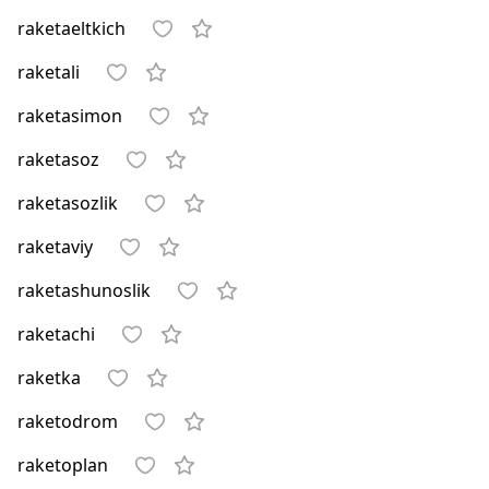
raketaeltkich
raketali
raketasimon
raketasoz
raketasozlik
raketaviy
raketashunoslik
raketachi
raketka
raketodrom
raketoplan