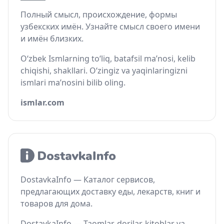
Полный смысл, происхождение, формы
узбекских имён. Узнайте смысл своего имени
и имён близких.
O‘zbek Ismlarning to‘liq, batafsil ma’nosi, kelib
chiqishi, shakllari. O‘zingiz va yaqinlaringizni
ismlari ma’nosini bilib oling.
ismlar.com
DostavkaInfo — Каталог сервисов,
предлагающих доставку еды, лекарств, книг и
товаров для дома.
DostavkaInfo — Taomlar, dorilar, kitoblar va