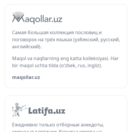
Самая большая коллекция пословиц и
поговорок на трёх языках (узбекский, русский,
английский).
Maqol va naqllarning eng katta kolleksiyasi. Har
bir maqol uchta tilda (o‘zbek, rus, ingliz).
maqollar.uz
Ежедневно только отборные анекдоты,
смешные картинки. Кузница юмора на