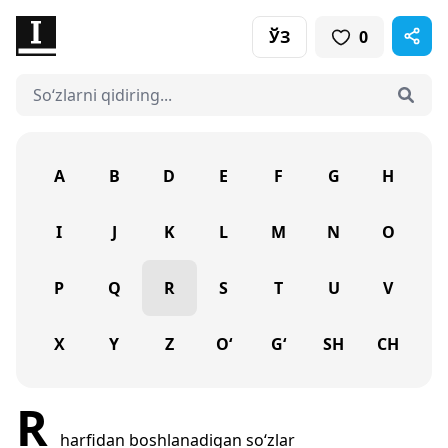
ЎЗ
0
A
B
D
E
F
G
H
I
J
K
L
M
N
O
P
Q
R
S
T
U
V
X
Y
Z
O‘
G‘
SH
CH
R
harfidan boshlanadigan so‘zlar