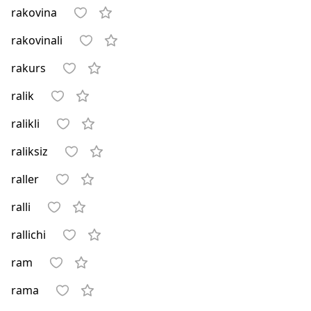
rakovina
rakovinali
rakurs
ralik
ralikli
raliksiz
raller
ralli
rallichi
ram
rama