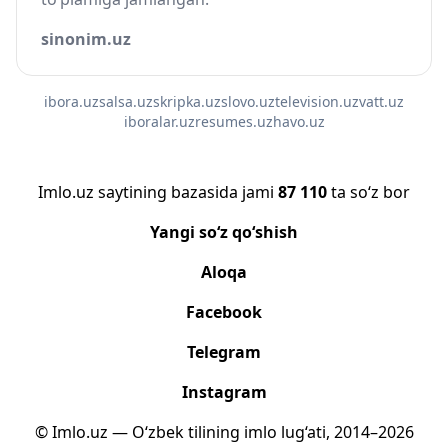
sinonim.uz
ibora.uz
salsa.uz
skripka.uz
slovo.uz
television.uz
vatt.uz
iboralar.uz
resumes.uz
havo.uz
Imlo.uz saytining bazasida jami
87 110
ta so‘z bor
Yangi so‘z qo‘shish
Aloqa
Facebook
Telegram
Instagram
© Imlo.uz — O‘zbek tilining imlo lug‘ati, 2014–2026