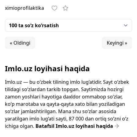
ximioprofilaktika
« Oldingi
Keyingi »
Imlo.uz loyihasi haqida
Imlo.uz — bu o‘zbek tilining imlo lug‘atidir. Sayt o‘zbek
tilidagi so‘zlardan tarkib topgan. Saytimizda hozirgi
zamon yoshlari hayotiga daxldor ommabop so‘zlar,
ko‘p marotaba va qayta-qayta xato bilan yoziladigan
so‘zlar jamlashtirilgan. Mana shu so‘zlar asosida
yaratilgan imlo lug‘ati sayti, 87 000 dan ortiq so‘zni o‘z
ichiga olgan.
Batafsil Imlo.uz loyihasi haqida