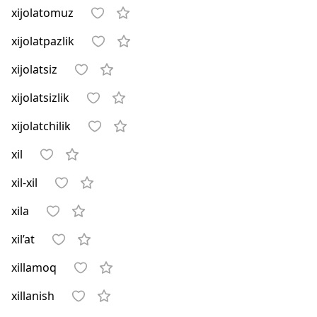
xijolatomuz
xijolatpazlik
xijolatsiz
xijolatsizlik
xijolatchilik
xil
xil-xil
xila
xil’at
xillamoq
xillanish