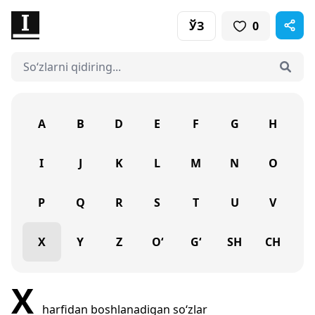
ЎЗ
0
A
B
D
E
F
G
H
I
J
K
L
M
N
O
P
Q
R
S
T
U
V
X
Y
Z
O‘
G‘
SH
CH
X
harfidan boshlanadigan so‘zlar