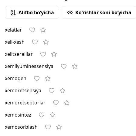
Alifbo bo‘yicha
Ko‘rishlar soni bo‘yicha
xelatlar
xeli-xesh
xelitseralilar
xemilyuminessensiya
xemogen
xemoretsepsiya
xemoretseptorlar
xemosintez
xemosorblash