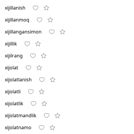
xijillanish
xijillanmoq
xijillangansimon
xijillik
xijilrang
xijolat
xijolatlanish
xijolatli
xijolatlik
xijolatmandlik
xijolatnamo