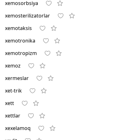
xemosorbsiya
xemosterilizatorlar
xemotaksis
xemotronika
xemotropizm
xemoz
xermeslar
xet-trik
xett
xettlar
xexelamoq