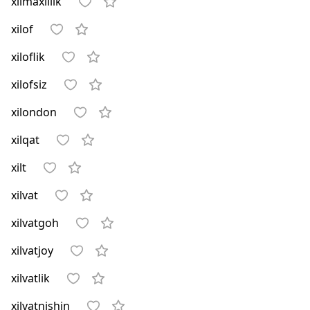
xilmaxillik
xilof
xiloflik
xilofsiz
xilondon
xilqat
xilt
xilvat
xilvatgoh
xilvatjoy
xilvatlik
xilvatnishin