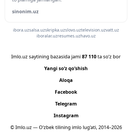
sinonim.uz
ibora.uz
salsa.uz
skripka.uz
slovo.uz
television.uz
vatt.uz
iboralar.uz
resumes.uz
havo.uz
Imlo.uz saytining bazasida jami
87 110
ta so‘z bor
Yangi so‘z qo‘shish
Aloqa
Facebook
Telegram
Instagram
© Imlo.uz — O‘zbek tilining imlo lug‘ati, 2014–2026