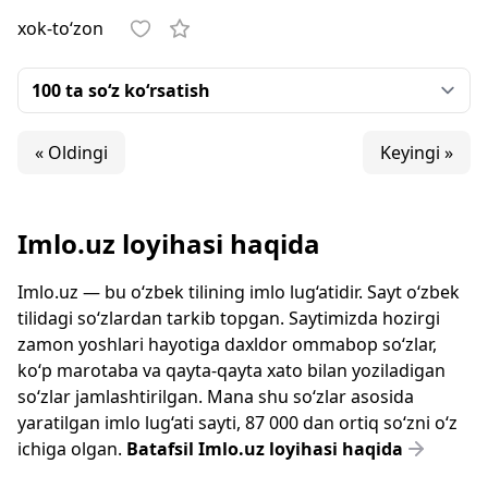
xok-to‘zon
« Oldingi
Keyingi »
Imlo.uz loyihasi haqida
Imlo.uz — bu o‘zbek tilining imlo lug‘atidir. Sayt o‘zbek
tilidagi so‘zlardan tarkib topgan. Saytimizda hozirgi
zamon yoshlari hayotiga daxldor ommabop so‘zlar,
ko‘p marotaba va qayta-qayta xato bilan yoziladigan
so‘zlar jamlashtirilgan. Mana shu so‘zlar asosida
yaratilgan imlo lug‘ati sayti, 87 000 dan ortiq so‘zni o‘z
ichiga olgan.
Batafsil Imlo.uz loyihasi haqida