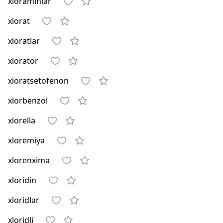
xloraminlar
xlorat
xloratlar
xlorator
xloratsetofenon
xlorbenzol
xlorella
xloremiya
xlorenxima
xloridin
xloridlar
xloridli