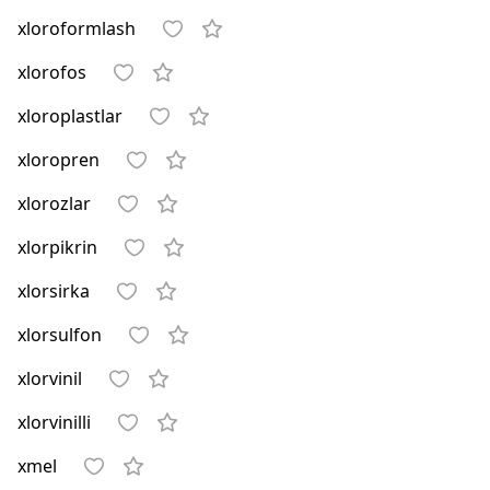
xloroformlash
xlorofos
xloroplastlar
xloropren
xlorozlar
xlorpikrin
xlorsirka
xlorsulfon
xlorvinil
xlorvinilli
xmel