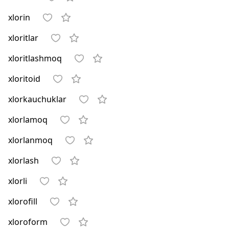
xlorin
xloritlar
xloritlashmoq
xloritoid
xlorkauchuklar
xlorlamoq
xlorlanmoq
xlorlash
xlorli
xlorofill
xloroform