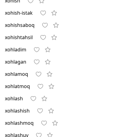
xohish
xohish-istak
xohishsaboq
xohishtahsil
xohladim
xohlagan
xohlamoq
xohlatmoq
xohlash
xohlashish
xohlashmoq
xohlashuv