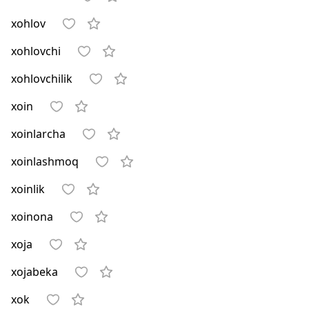
xohlov
xohlovchi
xohlovchilik
xoin
xoinlarcha
xoinlashmoq
xoinlik
xoinona
xoja
xojabeka
xok