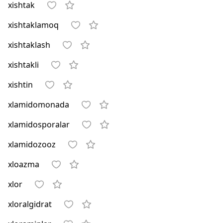
xishtak
xishtaklamoq
xishtaklash
xishtakli
xishtin
xlamidomonada
xlamidosporalar
xlamidozooz
xloazma
xlor
xloralgidrat