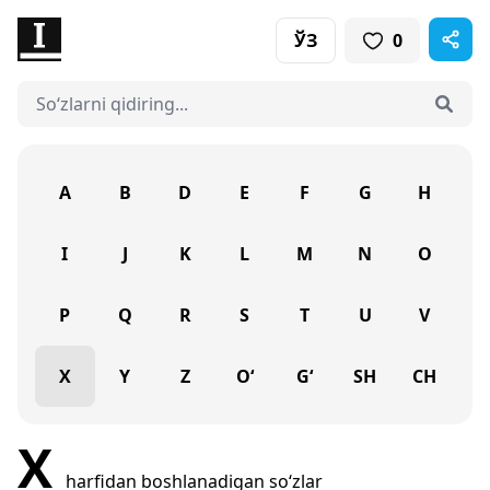
ЎЗ
0
A
B
D
E
F
G
H
I
J
K
L
M
N
O
P
Q
R
S
T
U
V
X
Y
Z
O‘
G‘
SH
CH
X
harfidan boshlanadigan so‘zlar