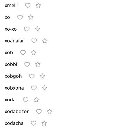
xmelli
xo
xo-xo
xoanalar
xob
xobbi
xobgoh
xobxona
xoda
xodabozor
xodacha