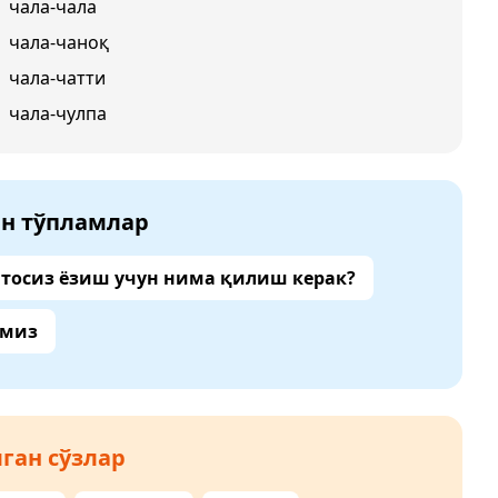
чала-чала
чала-чаноқ
чала-чатти
чала-чулпа
ан тўпламлар
тосиз ёзиш учун нима қилиш керак?
амиз
ган сўзлар