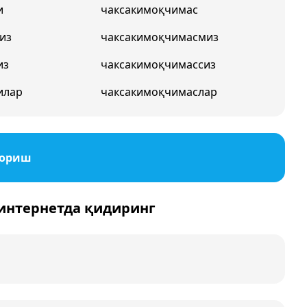
и
чаксакимоқчимас
из
чаксакимоқчимасмиз
из
чаксакимоқчимассиз
илар
чаксакимоқчимаслар
бориш
 интернетда қидиринг