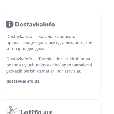
DostavkaInfo — Каталог сервисов,
предлагающих доставку еды, лекарств, книг
и товаров для дома.
DostavkaInfo — Taomlar, dorilar, kitoblar va
boshqa uy uchun kerakli bo‘lagan narsalarni
yetkazib berish xizmatlari bor servislar.
dostavkainfo.uz