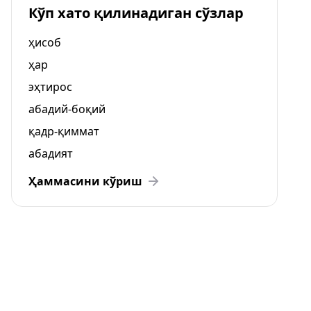
Кўп хато қилинадиган сўзлар
ҳисоб
ҳар
эҳтирос
абадий-боқий
қадр-қиммат
абадият
Ҳаммасини кўриш