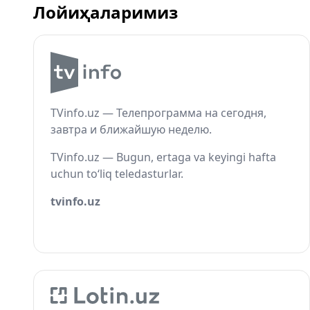
Лойиҳаларимиз
TVinfo.uz — Телепрограмма на сегодня,
завтра и ближайшую неделю.
TVinfo.uz — Bugun, ertaga va keyingi hafta
uchun to‘liq teledasturlar.
tvinfo.uz