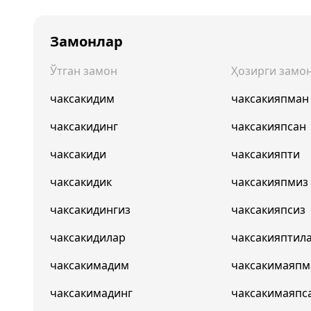
Замонлар
Ўтган замон
Ҳозирги замо
чаксакидим
чаксакияпман
чаксакидинг
чаксакияпсан
чаксакиди
чаксакияпти
чаксакидик
чаксакияпмиз
чаксакидингиз
чаксакияпсиз
чаксакидилар
чаксакияптил
чаксакимадим
чаксакимаяпм
чаксакимадинг
чаксакимаяпс