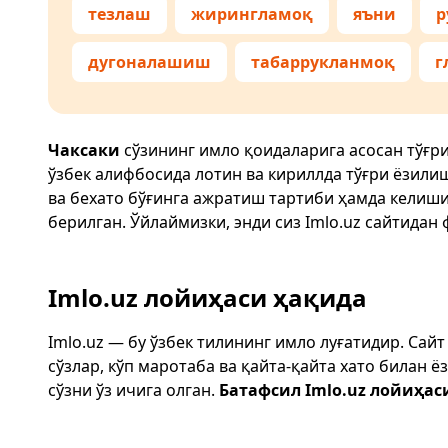
тезлаш
жирингламоқ
яъни
р
дугоналашиш
табаррукланмоқ
г
Чаксаки
сўзининг имло қоидаларига асосан тўғр
ўзбек алифбосида лотин ва кириллда тўғри ёзили
ва бехато бўғинга ажратиш тартиби ҳамда келиш
берилган. Ўйлаймизки, энди сиз
Imlo.uz
сайтидан 
Imlo.uz лойиҳаси ҳақида
Imlo.uz — бу ўзбек тилининг имло луғатидир. Сай
сўзлар, кўп маротаба ва қайта-қайта хато билан 
сўзни ўз ичига олган.
Батафсил Imlo.uz лойиҳас