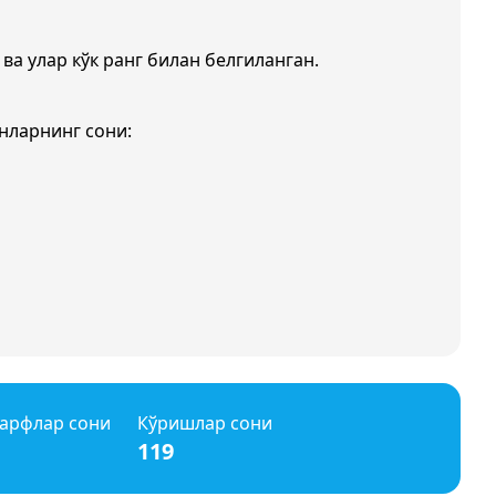
 ва улар кўк ранг билан белгиланган.
нларнинг сони:
арфлар сони
Кўришлар сони
119