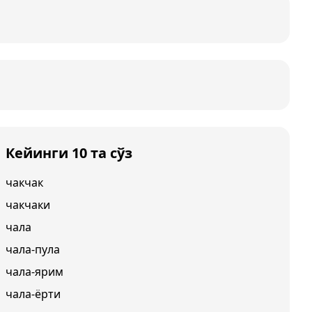
Кейинги 10 та сўз
чакчак
чакчаки
чала
чала-пула
чала-ярим
чала-ёрти