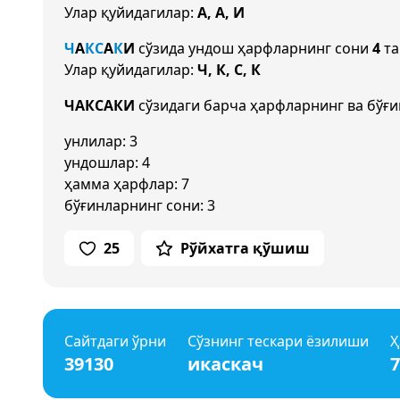
Улар қуйидагилар:
А, А, И
Ч
А
К
С
А
К
И
сўзида ундош ҳарфларнинг сони
4
та
Улар қуйидагилар:
Ч, К, С, К
ЧАКСАКИ
сўзидаги барча ҳарфларнинг ва бўғи
унлилар: 3
ундошлар: 4
ҳамма ҳарфлар: 7
бўғинларнинг сони: 3
25
Рўйхатга қўшиш
Сайтдаги ўрни
Сўзнинг тескари ёзилиши
Ҳ
39130
икаскач
7