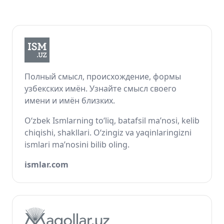
Полный смысл, происхождение, формы
узбекских имён. Узнайте смысл своего
имени и имён близких.
O‘zbek Ismlarning to‘liq, batafsil ma’nosi, kelib
chiqishi, shakllari. O‘zingiz va yaqinlaringizni
ismlari ma’nosini bilib oling.
ismlar.com