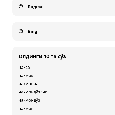
Яндекс
Bing
Олдинги 10 та сўз
чакса
чакмоқ
чакмонча
чакмондўзлик
чакмондўз
чакмон