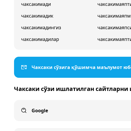
чаксакимади
чаксакимаяпт
чаксакимадик
чаксакимаяпм
чаксакимадингиз
чаксакимаяпс
чаксакимадилар
чаксакимаяпт
Чаксаки сўзига қўшимча маълумот ю
Чаксаки сўзи ишлатилган сайтларни
Google