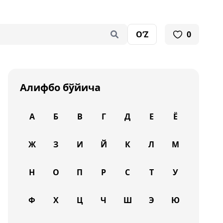
O‘Z
0
Алифбо бўйича
А
Б
В
Г
Д
Е
Ё
Ж
З
И
Й
К
Л
М
Н
О
П
Р
С
Т
У
Ф
Х
Ц
Ч
Ш
Э
Ю