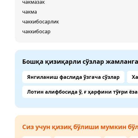
чакмазак
чакма
чаккибосарлик
чаккибосар
Бошқа қизиқарли сўзлар жамланг
Янгиланиш фаслида ўзгача сўзлар
Ха
Лотин алифбосида ў, ғ ҳарфини тўғри ёз
Сиз учун қизиқ бўлиши мумкин бўл