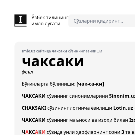
Ўзбек тилининг
имло луғати
Imlo.uz
сайтида
чаксаки
сўзининг ёзилиши
чаксаки
феъл
Бўғинларга бўлиниши:
[чак-са-ки]
ЧАКСАКИ
сўзининг синонимларини
Sinonim.u
CHAKSAKI
сўзининг лотинча ёзилиши
Lotin.uz
ЧАКСАКИ
сўзининг маъноси ва изоҳи билан
Iz
Ч
А
К
С
А
К
И
сўзида унли ҳарфларнинг сони
3
та в