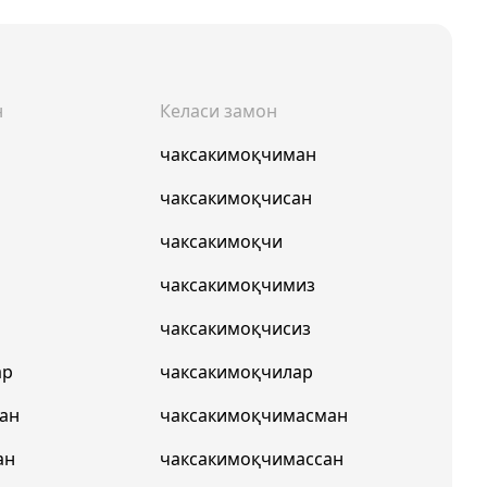
н
Келаси замон
чаксакимоқчиман
чаксакимоқчисан
чаксакимоқчи
чаксакимоқчимиз
чаксакимоқчисиз
ар
чаксакимоқчилар
ан
чаксакимоқчимасман
ан
чаксакимоқчимассан