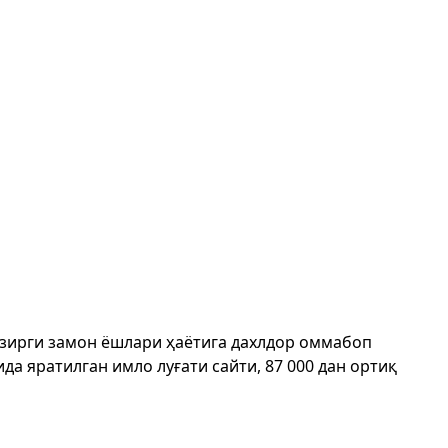
ҳозирги замон ёшлари ҳаётига дахлдор оммабоп
да яратилган имло луғати сайти, 87 000 дан ортиқ