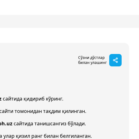
Сўзни дўстлар
билан улашинг
z
сайтида қидириб кўринг.
сайти томонидан тақдим қилинган.
oh.uz
сайтида танишсангиз бўлади.
а улар қизил ранг билан белгиланган.