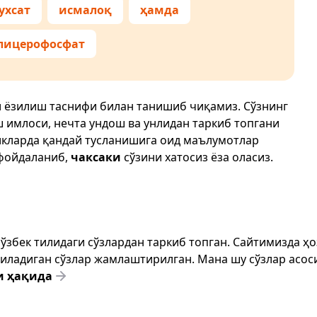
ухсат
исмалоқ
ҳамда
лицерофосфат
и ёзилиш таснифи билан танишиб чиқамиз. Сўзнинг
ш имлоси, нечта ундош ва унлидан таркиб топгани
икларда қандай тусланишига оид маълумотлар
фойдаланиб,
чаксаки
сўзини хатосиз ёза оласиз.
т ўзбек тилидаги сўзлардан таркиб топган. Сайтимизда 
ёзиладиган сўзлар жамлаштирилган. Мана шу сўзлар асоси
и ҳақида