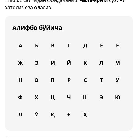
Imlo.uz
сайтидан фойдаланиб,
чала-ярим
сўзини
хатосиз ёза оласиз.
Алифбо бўйича
А
Б
В
Г
Д
Е
Ё
Ж
З
И
Й
К
Л
М
Н
О
П
Р
С
Т
У
Ф
Х
Ц
Ч
Ш
Э
Ю
Я
Ў
Қ
Ғ
Ҳ