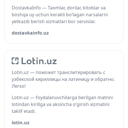
DostavkaInfo — Taomlar, dorilar, kitoblar va
boshqa uy uchun kerakli bo‘lagan narsalarni
yetkazib berish xizmatlari bor servislar.
dostavkainfo.uz
Lotin.uz — поможет транслитерировать с
узбекской кириллицы на латиницу и обратно.
Легко!
Lotin.uz — foydalanuvchilarga berilgan matnni
lotindan kirillga va aksincha o‘girish xizmatini
taklif etadi.
lotin.uz