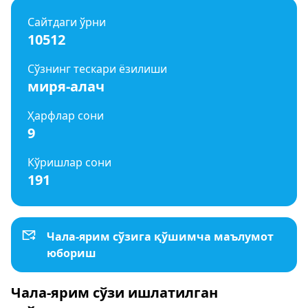
Сайтдаги ўрни
10512
Сўзнинг тескари ёзилиши
миря-алач
Ҳарфлар сони
9
Кўришлар сони
191
Чала-ярим сўзига қўшимча маълумот
юбориш
Чала-ярим сўзи ишлатилган