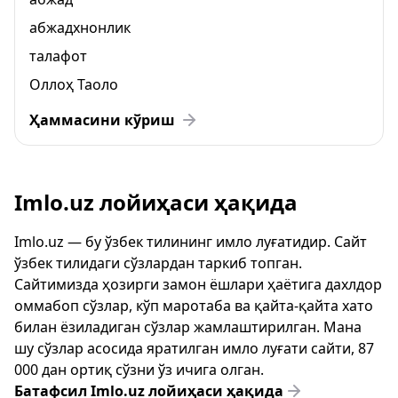
абжадхнонлик
талафот
Оллоҳ Таоло
Ҳаммасини кўриш
Imlo.uz лойиҳаси ҳақида
Imlo.uz — бу ўзбек тилининг имло луғатидир. Сайт
ўзбек тилидаги сўзлардан таркиб топган.
Сайтимизда ҳозирги замон ёшлари ҳаётига дахлдор
оммабоп сўзлар, кўп маротаба ва қайта-қайта хато
билан ёзиладиган сўзлар жамлаштирилган. Мана
шу сўзлар асосида яратилган имло луғати сайти, 87
000 дан ортиқ сўзни ўз ичига олган.
Батафсил Imlo.uz лойиҳаси ҳақида