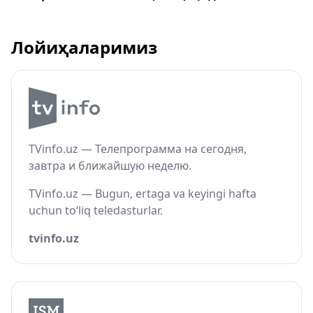
Лойиҳаларимиз
TVinfo.uz — Телепрограмма на сегодня,
завтра и ближайшую неделю.
TVinfo.uz — Bugun, ertaga va keyingi hafta
uchun to‘liq teledasturlar.
tvinfo.uz