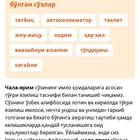
бўлган сўзлар
татбиқ
автоколлиматор
тахлит
жиу-жицу
ходим
ҳар хил
ваалайкум ассалом
тўлдириш
кегайли
Чала-ярим
сўзининг имло қоидаларига асосан
тўғри ёзилиш таснифи билан танишиб чиқамиз.
Сўзнинг ўзбек алифбосида лотин ва кириллда тўғри
ёзилиш имлоси, нечта ундош ва унлидан таркиб
топгани ва бехато бўғинга ажратиш тартиби ҳамда
келишикларда қандай тусланишига оид
маълумотлар берилган. Ўйлаймизки, энди сиз