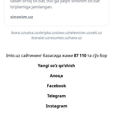
tadan ortiq so‘zlar, 900 ga yaqin sinonim so‘zlar
to‘plamiga jamlangan.
sinonim.uz
ibora.uz
salsa.uz
skripka.uz
slovo.uz
television.uz
vatt.uz
iboralar.uz
resumes.uz
havo.uz
Imlo.uz сайтининг базасида жами
87 110
та сўз бор
Yangi so‘z qo‘shish
Алоқа
Facebook
Telegram
Instagram