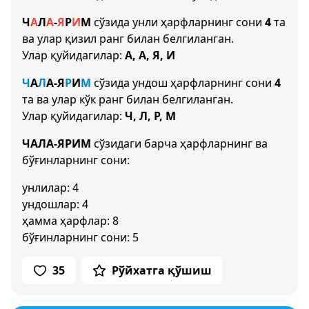
Ч
А
Л
А
-
Я
Р
И
М
сўзида унли ҳарфларнинг сони
4
та
ва улар қизил ранг билан белгиланган.
Улар қуйидагилар:
А, А, Я, И
Ч
А
Л
А
-
Я
Р
И
М
сўзида ундош ҳарфларнинг сони
4
та ва улар кўк ранг билан белгиланган.
Улар қуйидагилар:
Ч, Л, Р, М
ЧАЛА-ЯРИМ
сўзидаги барча ҳарфларнинг ва
бўғинларнинг сони:
унлилар: 4
ундошлар: 4
ҳамма ҳарфлар: 8
бўғинларнинг сони: 5
35
Рўйхатга қўшиш