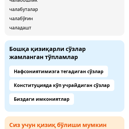
чалабошлик
чалабуталар
чалабўғин
чаладашт
Бошқа қизиқарли сўзлар
жамланган тўпламлар
Нафсониятимизга тегадиган сўзлар
Конституцияда кўп учрайдиган сўзлар
Биздаги имкониятлар
Сиз учун қизиқ бўлиши мумкин