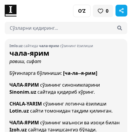
O‘Z
0
Imlo.uz
сайтида
чала-ярим
сўзининг ёзилиши
чала-ярим
равиш, сифат
Бўғинларга бўлиниши:
[ча-ла--я-рим]
ЧАЛА-ЯРИМ
сўзининг синонимларини
Sinonim.uz
сайтида қидириб кўринг.
CHALA-YARIM
сўзининг лотинча ёзилиши
Lotin.uz
сайти томонидан тақдим қилинган.
ЧАЛА-ЯРИМ
сўзининг маъноси ва изоҳи билан
Izoh.uz
сайтида танишсангиз бўлади.