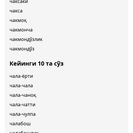
чаксаки
чакса
чакмоқ
чакмонча
чакмондўзлик
чакмондўз
Кейинги 10 та сўз
чала-ёрти
чала-чала
чала-чаноқ
чала-чатти
чала-чулпа
чалабош