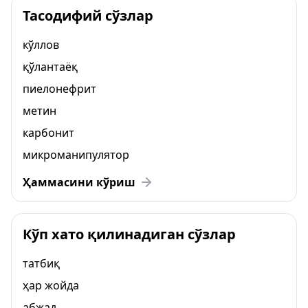
Тасодифий сўзлар
кўллов
қўлантаёқ
пиелонефрит
метин
карбонит
микроманипулятор
Ҳаммасини кўриш
Кўп хато қилинадиган сўзлар
татбиқ
ҳар жойда
абжад