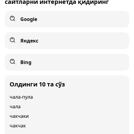
сайтларни интернетда қидиринг
Google
Яндекс
Bing
Олдинги 10 та сўз
чала-пула
чала
чакчаки
чакчак