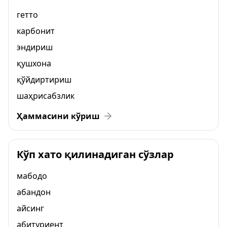
гетто
карбонит
эндириш
қушхона
қўйдиртириш
шаҳрисабзлик
Ҳаммасини кўриш
Кўп хато қилинадиган сўзлар
мабодо
абандон
айсинг
абитуриент