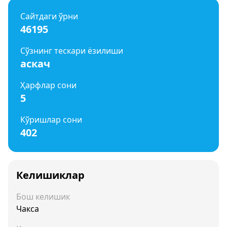
Сайтдаги ўрни
46195
Сўзнинг тескари ёзилиши
аскач
Ҳарфлар сони
5
Кўришлар сони
402
Келишиклар
Бош келишик
Чакса