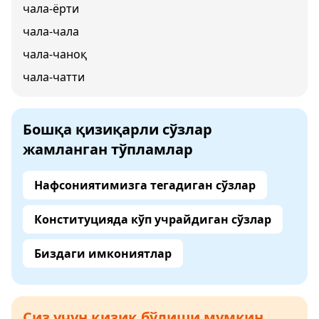
чала-ёрти
чала-чала
чала-чаноқ
чала-чатти
Бошқа қизиқарли сўзлар
жамланган тўпламлар
Нафсониятимизга тегадиган сўзлар
Конституцияда кўп учрайдиган сўзлар
Биздаги имкониятлар
Сиз учун қизиқ бўлиши мумкин