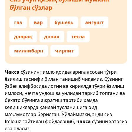
бўлган сўзлар
газ
вар
бушель
ангушт
даврақ
донак
тесла
миллибарн
чирпит
Чакса
сўзининг имло қоидаларига асосан тўғри
ёзилиш таснифи билан танишиб чиқамиз. Сўзнинг
ўзбек алифбосида лотин ва кириллда тўғри ёзилиш
имлоси, нечта ундош ва унлидан таркиб топгани ва
бехато бўғинга ажратиш тартиби ҳамда
келишикларда қандай тусланишига оид
маълумотлар берилган. Ўйлаймизки, энди сиз
Imlo.uz
сайтидан фойдаланиб,
чакса
сўзини хатосиз
ёза оласиз.