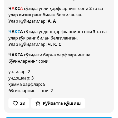
Ч
А
К
С
А
сўзида унли ҳарфларнинг сони
2
та ва
улар қизил ранг билан белгиланган.
Улар қуйидагилар:
А, А
Ч
А
К
С
А
сўзида ундош ҳарфларнинг сони
3
та ва
улар кўк ранг билан белгиланган.
Улар қуйидагилар:
Ч, К, С
ЧАКСА
сўзидаги барча ҳарфларнинг ва
бўғинларнинг сони:
унлилар: 2
ундошлар: 3
ҳамма ҳарфлар: 5
бўғинларнинг сони: 2
28
Рўйхатга қўшиш