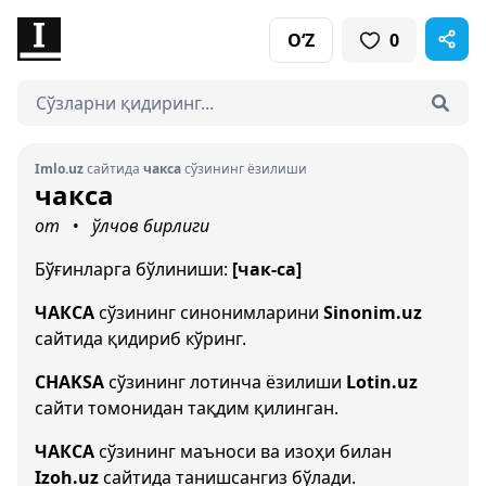
O‘Z
0
Imlo.uz
сайтида
чакса
сўзининг ёзилиши
чакса
от
ўлчов бирлиги
•
Бўғинларга бўлиниши:
[чак-са]
ЧАКСА
сўзининг синонимларини
Sinonim.uz
сайтида қидириб кўринг.
CHAKSA
сўзининг лотинча ёзилиши
Lotin.uz
сайти томонидан тақдим қилинган.
ЧАКСА
сўзининг маъноси ва изоҳи билан
Izoh.uz
сайтида танишсангиз бўлади.