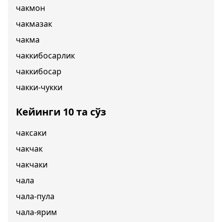
чакмон
чакмазак
чакма
чаккибосарлик
чаккибосар
чакки-чукки
Кейинги 10 та сўз
чаксаки
чакчак
чакчаки
чала
чала-пула
чала-ярим