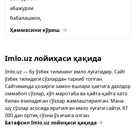
абажурли
бабалашмоқ
Ҳаммасини кўриш
Imlo.uz лойиҳаси ҳақида
Imlo.uz — бу ўзбек тилининг имло луғатидир. Сайт
ўзбек тилидаги сўзлардан таркиб топган.
Сайтимизда ҳозирги замон ёшлари ҳаётига дахлдор
оммабоп сўзлар, кўп маротаба ва қайта-қайта хато
билан ёзиладиган сўзлар жамлаштирилган. Мана
шу сўзлар асосида яратилган имло луғати сайти, 87
000 дан ортиқ сўзни ўз ичига олган.
Батафсил Imlo.uz лойиҳаси ҳақида