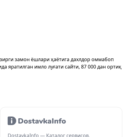
ҳозирги замон ёшлари ҳаётига дахлдор оммабоп
да яратилган имло луғати сайти, 87 000 дан ортиқ
DostavkaInfo — Каталог сервисов,