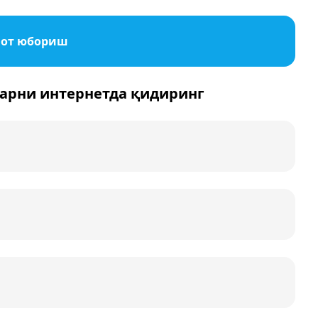
мот юбориш
ларни интернетда қидиринг