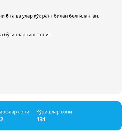
они
6
та ва улар кўк ранг билан белгиланган.
а бўғинларнинг сони:
арфлар сони
Кўришлар сони
2
131