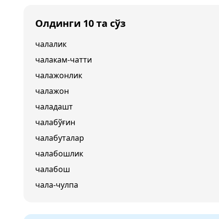
Олдинги 10 та сўз
чалалик
чалакам-чатти
чалажонлик
чалажон
чаладашт
чалабўғин
чалабуталар
чалабошлик
чалабош
чала-чулпа