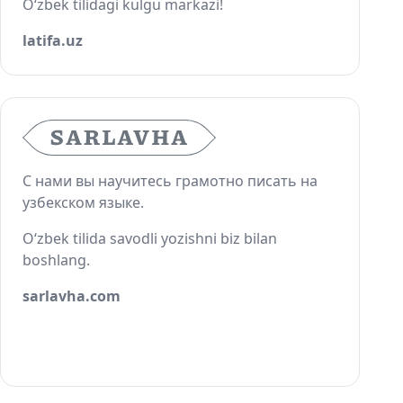
O‘zbek tilidagi kulgu markazi!
latifa.uz
С нами вы научитесь грамотно писать на
узбекском языке.
O‘zbek tilida savodli yozishni biz bilan
boshlang.
sarlavha.com