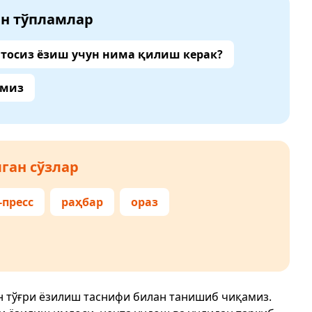
ан тўпламлар
тосиз ёзиш учун нима қилиш керак?
амиз
ган сўзлар
-пресс
раҳбар
ораз
н тўғри ёзилиш таснифи билан танишиб чиқамиз.