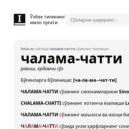
Ўзбек тилининг
имло луғати
Imlo.uz
сайтида
чалама-чатти
сўзининг ёзилиши
чалама-чатти
равиш, ёрдамчи сўз
Бўғинларга бўлиниши:
[ча-ла-ма--чат-ти]
ЧАЛАМА-ЧАТТИ
сўзининг синонимларини
Sin
CHALAMA-CHATTI
сўзининг лотинча ёзилиши
L
ЧАЛАМА-ЧАТТИ
сўзининг маъноси ва изоҳи б
Ч
А
Л
А
М
А
-
Ч
А
Т
Т
И
сўзида унли ҳарфларнинг сон