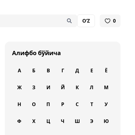
O‘Z
0
Алифбо бўйича
А
Б
В
Г
Д
Е
Ё
Ж
З
И
Й
К
Л
М
Н
О
П
Р
С
Т
У
Ф
Х
Ц
Ч
Ш
Э
Ю