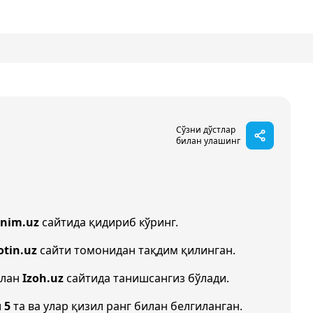
Сўзни дўстлар
билан улашинг
onim.uz
сайтида қидириб кўринг.
otin.uz
сайти томонидан тақдим қилинган.
илан
Izoh.uz
сайтида танишсангиз бўлади.
и
5
та ва улар қизил ранг билан белгиланган.