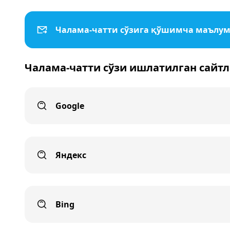
Чалама-чатти сўзига қўшимча маълу
Чалама-чатти сўзи ишлатилган сайт
Google
Яндекс
Bing