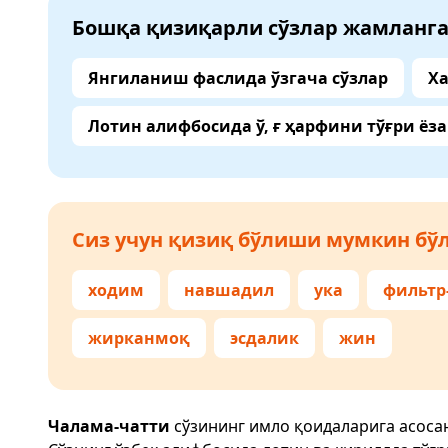
Бошқа қизиқарли сўзлар жамланг
Янгиланиш фаслида ўзгача сўзлар
Ха
Лотин алифбосида ў, ғ ҳарфини тўғри ёз
Сиз учун қизиқ бўлиши мумкин бўл
ходим
навшадил
ука
фильтр
жирканмоқ
эсдалик
жин
Чалама-чатти
сўзининг имло қоидаларига асоса