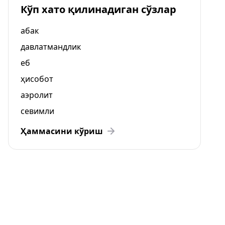
Кўп хато қилинадиган сўзлар
абак
давлатмандлик
еб
ҳисобот
аэролит
севимли
Ҳаммасини кўриш