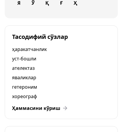
Я
Ў
Қ
Ғ
Ҳ
Тасодифий сўзлар
ҳаракатчанлик
уст-бошли
ателектаз
яваликлар
гетероним
хореограф
Ҳаммасини кўриш