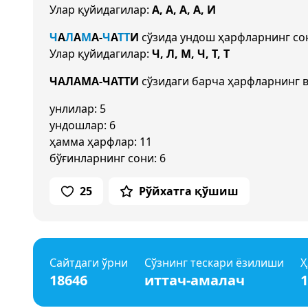
Улар қуйидагилар:
А, А, А, А, И
Ч
А
Л
А
М
А
-
Ч
А
Т
Т
И
сўзида ундош ҳарфларнинг с
Улар қуйидагилар:
Ч, Л, М, Ч, Т, Т
ЧАЛАМА-ЧАТТИ
сўзидаги барча ҳарфларнинг в
унлилар: 5
ундошлар: 6
ҳамма ҳарфлар: 11
бўғинларнинг сони: 6
25
Рўйхатга қўшиш
Сайтдаги ўрни
Сўзнинг тескари ёзилиши
Ҳ
18646
иттач-амалач
1