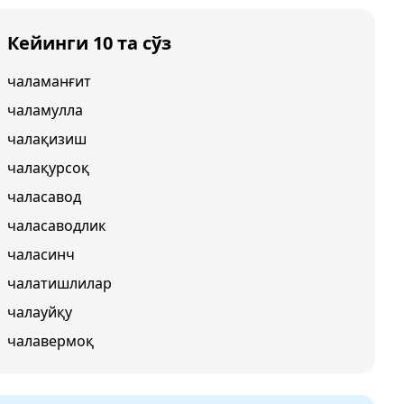
Кейинги 10 та сўз
чаламанғит
чаламулла
чалақизиш
чалақурсоқ
чаласавод
чаласаводлик
чаласинч
чалатишлилар
чалауйқу
чалавермоқ