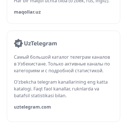
Har bir maqol uchta tilda (o‘zbek, rus, ingliz).
maqollar.uz
Самый большой каталог телеграм каналов
в Узбекистане. Только активные каналы по
категориям и с подробной статистикой.
O‘zbekcha telegram kanallarining eng katta
katalogi. Faqt faol kanallar, ruknlarda va
batafsil statistikasi bilan.
uztelegram.com