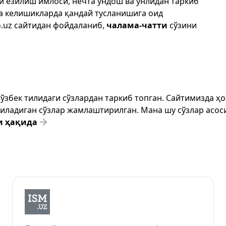
ри ёзилиш имлоси, нечта ундош ва унлидан таркиб
да келишикларда қандай тусланишига оид
.uz
сайтидан фойдаланиб,
чалама-чатти
сўзини
т ўзбек тилидаги сўзлардан таркиб топган. Сайтимизда 
ёзиладиган сўзлар жамлаштирилган. Мана шу сўзлар асоси
и ҳақида