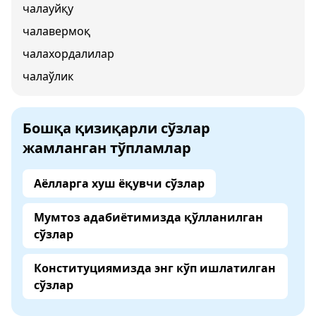
чалауйқу
чалавермоқ
чалахордалилар
чалаўлик
Бошқа қизиқарли сўзлар
жамланган тўпламлар
Аёлларга хуш ёқувчи сўзлар
Мумтоз адабиётимизда қўлланилган
сўзлар
Конституциямизда энг кўп ишлатилган
сўзлар