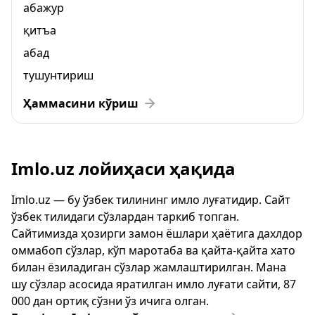
абажур
қитъа
абад
тушунтириш
Ҳаммасини кўриш
Imlo.uz лойиҳаси ҳақида
Imlo.uz — бу ўзбек тилининг имло луғатидир. Сайт
ўзбек тилидаги сўзлардан таркиб топган.
Сайтимизда ҳозирги замон ёшлари ҳаётига дахлдор
оммабоп сўзлар, кўп маротаба ва қайта-қайта хато
билан ёзиладиган сўзлар жамлаштирилган. Мана
шу сўзлар асосида яратилган имло луғати сайти, 87
000 дан ортиқ сўзни ўз ичига олган.