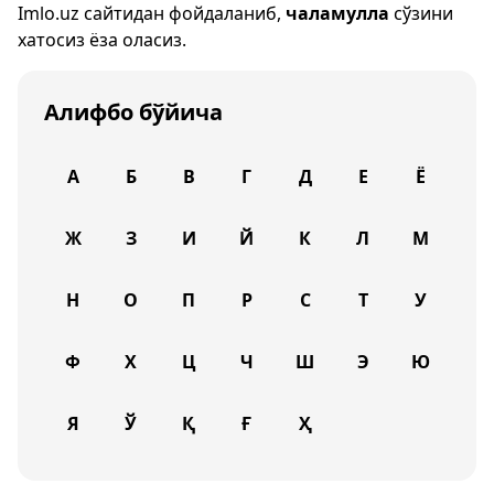
Imlo.uz
сайтидан фойдаланиб,
чаламулла
сўзини
хатосиз ёза оласиз.
Алифбо бўйича
А
Б
В
Г
Д
Е
Ё
Ж
З
И
Й
К
Л
М
Н
О
П
Р
С
Т
У
Ф
Х
Ц
Ч
Ш
Э
Ю
Я
Ў
Қ
Ғ
Ҳ