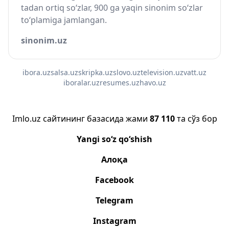
tadan ortiq so‘zlar, 900 ga yaqin sinonim so‘zlar
to‘plamiga jamlangan.
sinonim.uz
ibora.uz
salsa.uz
skripka.uz
slovo.uz
television.uz
vatt.uz
iboralar.uz
resumes.uz
havo.uz
Imlo.uz сайтининг базасида жами
87 110
та сўз бор
Yangi so‘z qo‘shish
Алоқа
Facebook
Telegram
Instagram