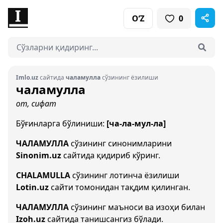
O‘Z
0
Imlo.uz
сайтида
чаламулла
сўзининг ёзилиши
чаламулла
от, сифат
Бўғинларга бўлиниши:
[ча-ла-мул-ла]
ЧАЛАМУЛЛА
сўзининг синонимларини
Sinonim.uz
сайтида қидириб кўринг.
CHALAMULLA
сўзининг лотинча ёзилиши
Lotin.uz
сайти томонидан тақдим қилинган.
ЧАЛАМУЛЛА
сўзининг маъноси ва изоҳи билан
Izoh.uz
сайтида танишсангиз бўлади.