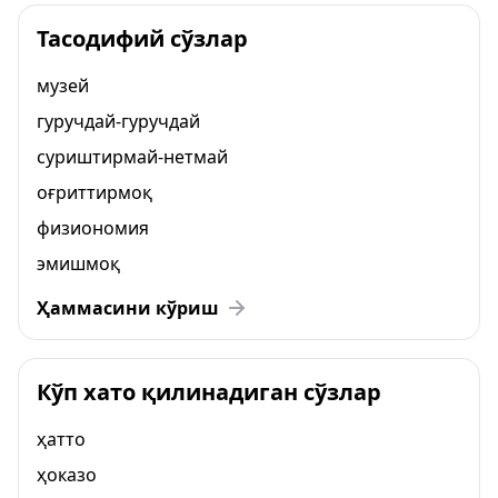
Тасодифий сўзлар
музей
гуручдай-гуручдай
суриштирмай-нетмай
оғриттирмоқ
физиономия
эмишмоқ
Ҳаммасини кўриш
Кўп хато қилинадиган сўзлар
ҳатто
ҳоказо