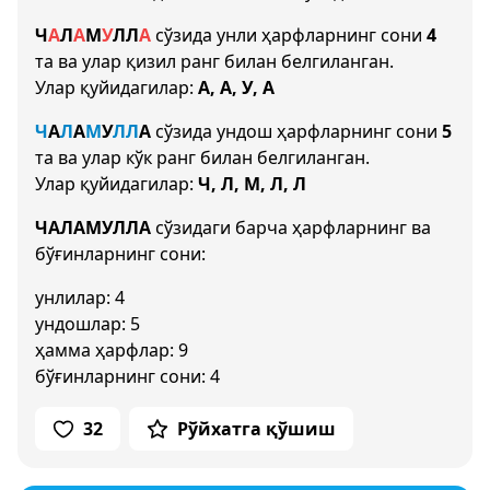
Ч
А
Л
А
М
У
Л
Л
А
сўзида унли ҳарфларнинг сони
4
та ва улар қизил ранг билан белгиланган.
Улар қуйидагилар:
А, А, У, А
Ч
А
Л
А
М
У
Л
Л
А
сўзида ундош ҳарфларнинг сони
5
та ва улар кўк ранг билан белгиланган.
Улар қуйидагилар:
Ч, Л, М, Л, Л
ЧАЛАМУЛЛА
сўзидаги барча ҳарфларнинг ва
бўғинларнинг сони:
унлилар: 4
ундошлар: 5
ҳамма ҳарфлар: 9
бўғинларнинг сони: 4
32
Рўйхатга қўшиш