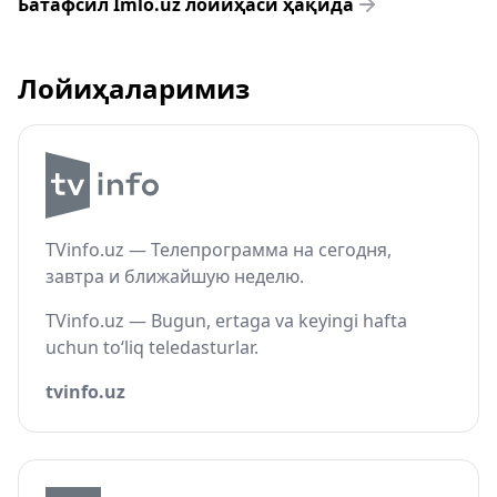
Батафсил Imlo.uz лойиҳаси ҳақида
Лойиҳаларимиз
TVinfo.uz — Телепрограмма на сегодня,
завтра и ближайшую неделю.
TVinfo.uz — Bugun, ertaga va keyingi hafta
uchun to‘liq teledasturlar.
tvinfo.uz