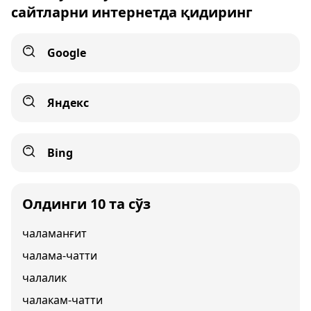
сайтларни интернетда қидиринг
Google
Яндекс
Bing
Олдинги 10 та сўз
чаламанғит
чалама-чатти
чалалик
чалакам-чатти