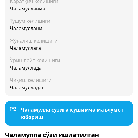
Қаратқич келишиги
Чаламулланинг
Тушум келишиги
Чаламуллани
Жўналиш келишиги
Чаламуллага
Ўрин-пайт келишиги
Чаламуллада
Чиқиш келишиги
Чаламулладан
Чаламулла сўзига қўшимча маълумот
юбориш
Чаламулла сўзи ишлатилган