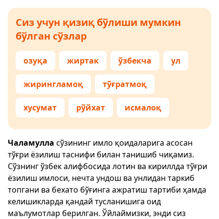
Сиз учун қизиқ бўлиши мумкин
бўлган сўзлар
озуқа
жиртак
ўзбекча
ул
жирингламоқ
тўғратмоқ
хусумат
рўйхат
исмалоқ
Чаламулла
сўзининг имло қоидаларига асосан
тўғри ёзилиш таснифи билан танишиб чиқамиз.
Сўзнинг ўзбек алифбосида лотин ва кириллда тўғри
ёзилиш имлоси, нечта ундош ва унлидан таркиб
топгани ва бехато бўғинга ажратиш тартиби ҳамда
келишикларда қандай тусланишига оид
маълумотлар берилган. Ўйлаймизки, энди сиз