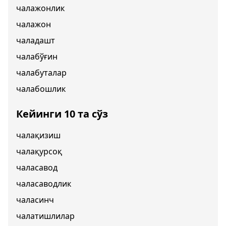
чалажонлик
чалажон
чаладашт
чалабўғин
чалабуталар
чалабошлик
Кейинги 10 та сўз
чалақизиш
чалақурсоқ
чаласавод
чаласаводлик
чаласинч
чалатишлилар