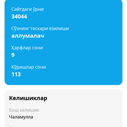
Сайтдаги ўрни
34044
Сўзнинг тескари ёзилиши
аллумалач
Ҳарфлар сони
9
Кўришлар сони
113
Келишиклар
Бош келишик
Чаламулла