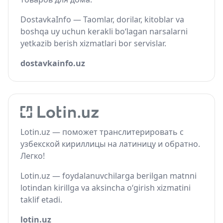
DostavkaInfo — Taomlar, dorilar, kitoblar va
boshqa uy uchun kerakli bo‘lagan narsalarni
yetkazib berish xizmatlari bor servislar.
dostavkainfo.uz
Lotin.uz — поможет транслитерировать с
узбекской кириллицы на латиницу и обратно.
Легко!
Lotin.uz — foydalanuvchilarga berilgan matnni
lotindan kirillga va aksincha o‘girish xizmatini
taklif etadi.
lotin.uz