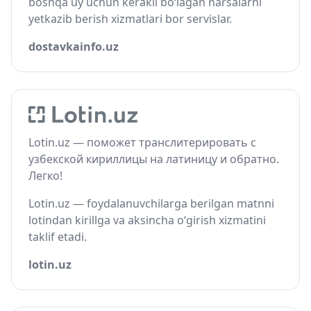
boshqa uy uchun kerakli bo‘lagan narsalarni
yetkazib berish xizmatlari bor servislar.
dostavkainfo.uz
Lotin.uz — поможет транслитерировать с
узбекской кириллицы на латиницу и обратно.
Легко!
Lotin.uz — foydalanuvchilarga berilgan matnni
lotindan kirillga va aksincha o‘girish xizmatini
taklif etadi.
lotin.uz