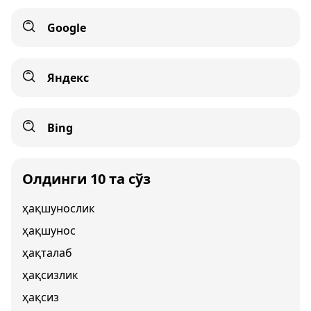
Google
Яндекс
Bing
Олдинги 10 та сўз
ҳақшунослик
ҳақшунос
ҳақталаб
ҳақсизлик
ҳақсиз