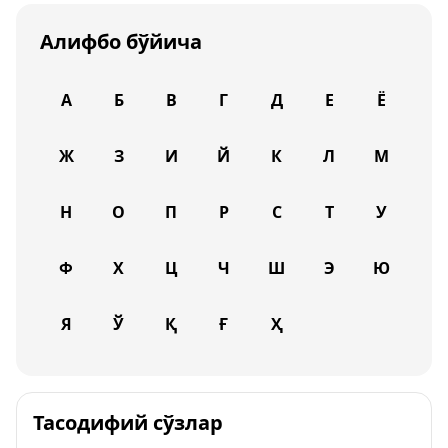
Алифбо бўйича
А
Б
В
Г
Д
Е
Ё
Ж
З
И
Й
К
Л
М
Н
О
П
Р
С
Т
У
Ф
Х
Ц
Ч
Ш
Э
Ю
Я
Ў
Қ
Ғ
Ҳ
Тасодифий сўзлар