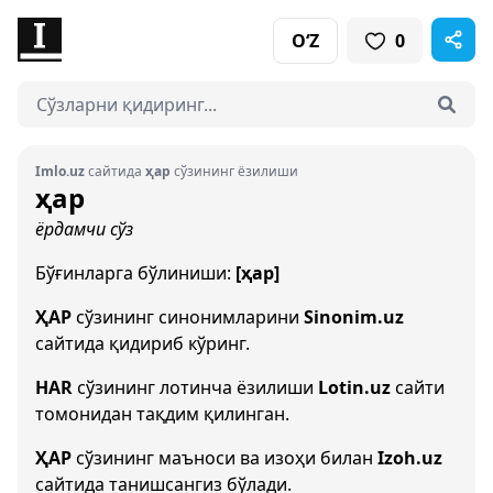
O‘Z
0
Imlo.uz
сайтида
ҳар
сўзининг ёзилиши
ҳар
ёрдамчи сўз
Бўғинларга бўлиниши:
[ҳар]
ҲАР
сўзининг синонимларини
Sinonim.uz
сайтида қидириб кўринг.
HAR
сўзининг лотинча ёзилиши
Lotin.uz
сайти
томонидан тақдим қилинган.
ҲАР
сўзининг маъноси ва изоҳи билан
Izoh.uz
сайтида танишсангиз бўлади.