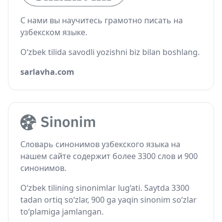
С нами вы научитесь грамотно писать на
узбекском языке.
O‘zbek tilida savodli yozishni biz bilan boshlang.
sarlavha.com
Словарь синонимов узбекского языка на
нашем сайте содержит более 3300 слов и 900
синонимов.
O‘zbek tilining sinonimlar lug‘ati. Saytda 3300
tadan ortiq so‘zlar, 900 ga yaqin sinonim so‘zlar
to‘plamiga jamlangan.