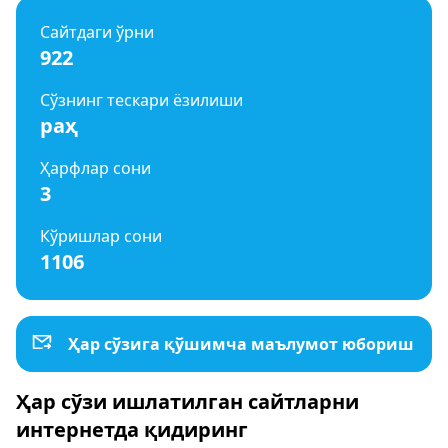
Сайтдаги ўрни
922
Сўзнинг тескари ёзилиши
раҳ
Ҳарфлар сони
3
Кўришлар сони
1106
Ҳар сўзига қўшимча маълумот юбориш
Ҳар сўзи ишлатилган сайтларни
интернетда қидиринг