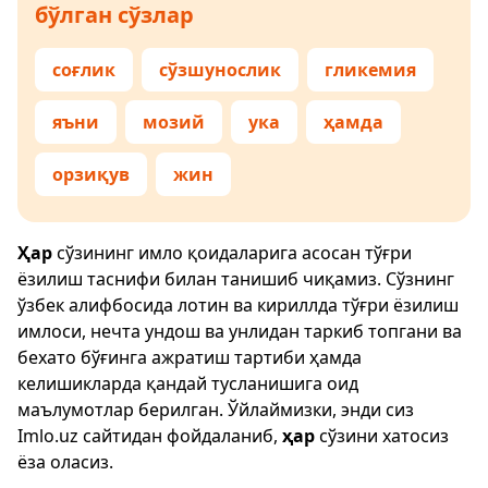
бўлган сўзлар
соғлик
сўзшунослик
гликемия
яъни
мозий
ука
ҳамда
орзиқув
жин
Ҳар
сўзининг имло қоидаларига асосан тўғри
ёзилиш таснифи билан танишиб чиқамиз. Сўзнинг
ўзбек алифбосида лотин ва кириллда тўғри ёзилиш
имлоси, нечта ундош ва унлидан таркиб топгани ва
бехато бўғинга ажратиш тартиби ҳамда
келишикларда қандай тусланишига оид
маълумотлар берилган. Ўйлаймизки, энди сиз
Imlo.uz
сайтидан фойдаланиб,
ҳар
сўзини хатосиз
ёза оласиз.