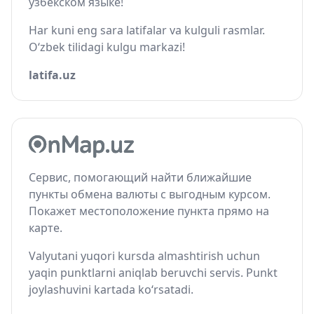
узбекском языке!
Har kuni eng sara latifalar va kulguli rasmlar.
O‘zbek tilidagi kulgu markazi!
latifa.uz
Сервис, помогающий найти ближайшие
пункты обмена валюты с выгодным курсом.
Покажет местоположение пункта прямо на
карте.
Valyutani yuqori kursda almashtirish uchun
yaqin punktlarni aniqlab beruvchi servis. Punkt
joylashuvini kartada ko‘rsatadi.