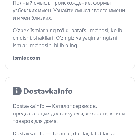
Полный смысл, происхождение, формы
узбекских имён. Узнайте смысл своего имени
и имён близких.
O‘zbek Ismlarning to‘liq, batafsil ma’nosi, kelib
chiqishi, shakllari. O‘zingiz va yaqinlaringizni
ismlari ma’nosini bilib oling.
ismlar.com
DostavkaInfo — Каталог сервисов,
предлагающих доставку еды, лекарств, книг и
товаров для дома.
DostavkaInfo — Taomlar, dorilar, kitoblar va