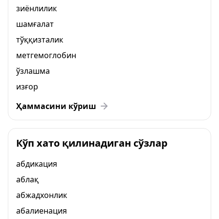
зиёнлилик
шамғалат
тўққизталик
метгемоглобин
ўзлашма
изғор
Ҳаммасини кўриш
Кўп хато қилинадиган сўзлар
абдикация
аблақ
абжадхонлик
абалиенация