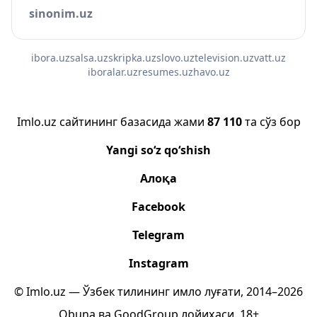
sinonim.uz
ibora.uz
salsa.uz
skripka.uz
slovo.uz
television.uz
vatt.uz
iboralar.uz
resumes.uz
havo.uz
Imlo.uz сайтининг базасида жами
87 110
та сўз бор
Yangi so‘z qo‘shish
Алоқа
Facebook
Telegram
Instagram
© Imlo.uz — Ўзбек тилининг имло луғати, 2014–2026
Obuna
ва
GoodGroup
лойиҳаси.
18+