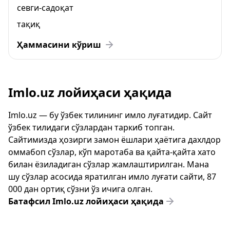
севги-садоқат
тақиқ
Ҳаммасини кўриш
Imlo.uz лойиҳаси ҳақида
Imlo.uz — бу ўзбек тилининг имло луғатидир. Сайт
ўзбек тилидаги сўзлардан таркиб топган.
Сайтимизда ҳозирги замон ёшлари ҳаётига дахлдор
оммабоп сўзлар, кўп маротаба ва қайта-қайта хато
билан ёзиладиган сўзлар жамлаштирилган. Мана
шу сўзлар асосида яратилган имло луғати сайти, 87
000 дан ортиқ сўзни ўз ичига олган.
Батафсил Imlo.uz лойиҳаси ҳақида