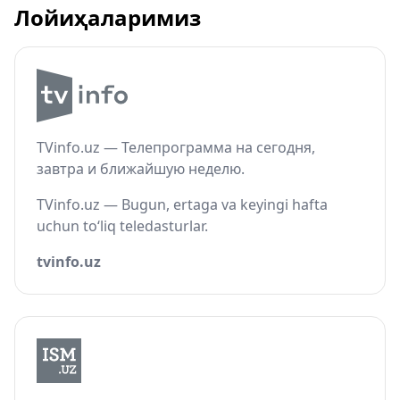
Лойиҳаларимиз
TVinfo.uz — Телепрограмма на сегодня,
завтра и ближайшую неделю.
TVinfo.uz — Bugun, ertaga va keyingi hafta
uchun to‘liq teledasturlar.
tvinfo.uz