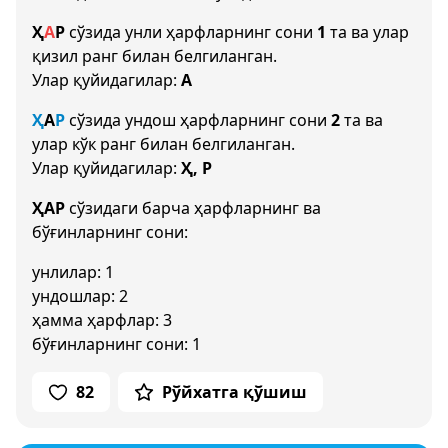
Ҳ
А
Р
сўзида унли ҳарфларнинг сони
1
та ва улар
қизил ранг билан белгиланган.
Улар қуйидагилар:
А
Ҳ
А
Р
сўзида ундош ҳарфларнинг сони
2
та ва
улар кўк ранг билан белгиланган.
Улар қуйидагилар:
Ҳ, Р
ҲАР
сўзидаги барча ҳарфларнинг ва
бўғинларнинг сони:
унлилар: 1
ундошлар: 2
ҳамма ҳарфлар: 3
бўғинларнинг сони: 1
82
Рўйхатга қўшиш