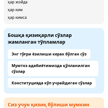
ҳар жойда
ҳар ким
ҳар кимса
Бошқа қизиқарли сўзлар
жамланган тўпламлар
Энг тўғри ёзилиши керак бўлган сўз
Мумтоз адабиётимизда қўлланилган
сўзлар
Конституцияда кўп учрайдиган сўзлар
Сиз учун қизиқ бўлиши мумкин