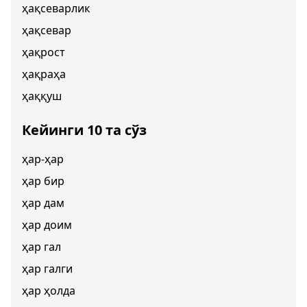
ҳақсеварлик
ҳақсевар
ҳақрост
ҳақраҳа
ҳаққуш
Кейинги 10 та сўз
ҳар-ҳар
ҳар бир
ҳар дам
ҳар доим
ҳар гал
ҳар галги
ҳар ҳолда