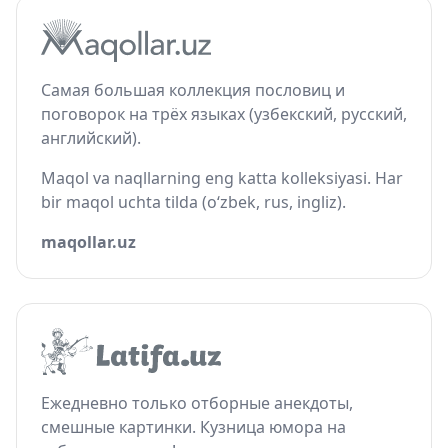
Самая большая коллекция пословиц и
поговорок на трёх языках (узбекский, русский,
английский).
Maqol va naqllarning eng katta kolleksiyasi. Har
bir maqol uchta tilda (o‘zbek, rus, ingliz).
maqollar.uz
Ежедневно только отборные анекдоты,
смешные картинки. Кузница юмора на