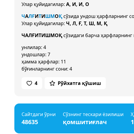
Улар қуйидагилар:
А, И, И, О
Ч
А
Л
Ғ
И
Т
И
Ш
М
О
Қ
сўзида ундош ҳарфларнинг с
Улар қуйидагилар:
Ч, Л, Ғ, Т, Ш, М, Қ
ЧАЛҒИТИШМОҚ
сўзидаги барча ҳарфларнинг 
унлилар: 4
ундошлар: 7
ҳамма ҳарфлар: 11
бўғинларнинг сони: 4
4
Рўйхатга қўшиш
Сайтдаги ўрни
Сўзнинг тескари ёзилиши
Ҳ
48635
қомшитиғлач
1