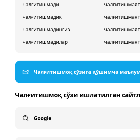
чалғитишмади
чалғитишмая
чалғитишмадик
чалғитишмая
чалғитишмадингиз
чалғитишмаяп
чалғитишмадилар
чалғитишмая
Чалғитишмоқ сўзига қўшимча маълу
Чалғитишмоқ сўзи ишлатилган сайтл
Google