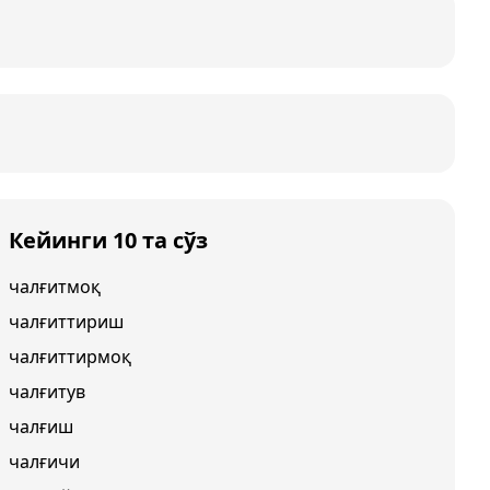
Кейинги 10 та сўз
чалғитмоқ
чалғиттириш
чалғиттирмоқ
чалғитув
чалғиш
чалғичи