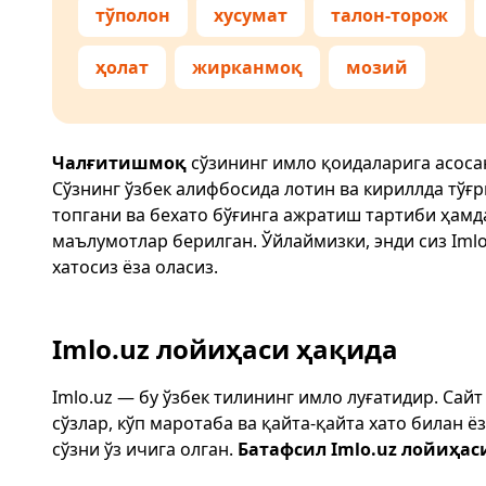
тўполон
хусумат
талон-торож
ҳолат
жирканмоқ
мозий
Чалғитишмоқ
сўзининг имло қоидаларига асоса
Сўзнинг ўзбек алифбосида лотин ва кириллда тўғ
топгани ва бехато бўғинга ажратиш тартиби ҳам
маълумотлар берилган. Ўйлаймизки, энди сиз
Imlo
хатосиз ёза оласиз.
Imlo.uz лойиҳаси ҳақида
Imlo.uz — бу ўзбек тилининг имло луғатидир. Сай
сўзлар, кўп маротаба ва қайта-қайта хато билан 
сўзни ўз ичига олган.
Батафсил Imlo.uz лойиҳас