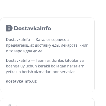
DostavkaInfo — Каталог сервисов,
предлагающих доставку еды, лекарств, книг
и товаров для дома.
DostavkaInfo — Taomlar, dorilar, kitoblar va
boshqa uy uchun kerakli bo‘lagan narsalarni
yetkazib berish xizmatlari bor servislar.
dostavkainfo.uz