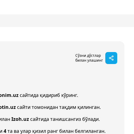
Сўзни дўстлар
билан улашинг
onim.uz
сайтида қидириб кўринг.
otin.uz
сайти томонидан тақдим қилинган.
билан
Izoh.uz
сайтида танишсангиз бўлади.
ни
4
та ва улар қизил ранг билан белгиланган.