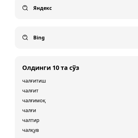
Яндекс
Bing
Олдинги 10 та сўз
чалғитиш
чалғит
чалғимоқ
чалғи
чалтир
чалқув