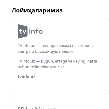
Лойиҳаларимиз
TVinfo.uz — Телепрограмма на сегодня,
завтра и ближайшую неделю.
TVinfo.uz — Bugun, ertaga va keyingi hafta
uchun to‘liq teledasturlar.
tvinfo.uz