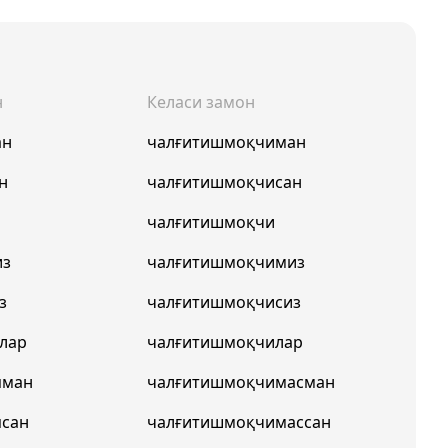
н
Келаси замон
ан
чалғитишмоқчиман
н
чалғитишмоқчисан
чалғитишмоқчи
из
чалғитишмоқчимиз
з
чалғитишмоқчисиз
лар
чалғитишмоқчилар
пман
чалғитишмоқчимасман
псан
чалғитишмоқчимассан