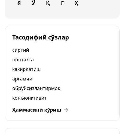
Я
Ў
Қ
Ғ
Ҳ
Тасодифий сўзлар
сиртий
нонтахта
какирлатиш
арғамчи
обрўйсизлантирмоқ
конъюнктивит
Ҳаммасини кўриш