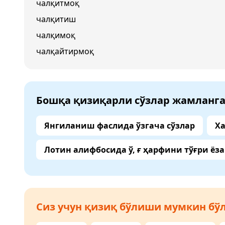
чалқитмоқ
чалқитиш
чалқимоқ
чалқайтирмоқ
Бошқа қизиқарли сўзлар жамланг
Янгиланиш фаслида ўзгача сўзлар
Ха
Лотин алифбосида ў, ғ ҳарфини тўғри ёз
Сиз учун қизиқ бўлиши мумкин бўл