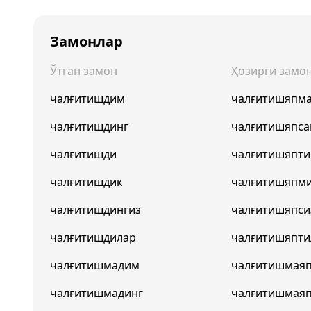
Замонлар
Ўтган замон
Ҳозирги замо
чалғитишдим
чалғитишяпм
чалғитишдинг
чалғитишяпса
чалғитишди
чалғитишяпти
чалғитишдик
чалғитишяпм
чалғитишдингиз
чалғитишяпси
чалғитишдилар
чалғитишяпти
чалғитишмадим
чалғитишмая
чалғитишмадинг
чалғитишмая