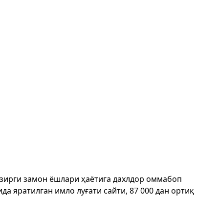
ҳозирги замон ёшлари ҳаётига дахлдор оммабоп
да яратилган имло луғати сайти, 87 000 дан ортиқ