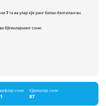
они
7
та ва улар кўк ранг билан белгиланган.
ва бўғинларнинг сони:
арфлар сони
Кўришлар сони
1
87