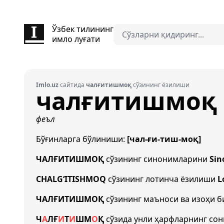
Ўзбек тилининг
имло луғати
Imlo.uz
сайтида
чалғитишмоқ
сўзининг ёзилиши
чалғитишмоқ
феъл
Бўғинларга бўлиниши:
[чал-ғи-тиш-моқ]
ЧАЛҒИТИШМОҚ
сўзининг синонимларини
Sin
CHALG‘ITISHMOQ
сўзининг лотинча ёзилиши
L
ЧАЛҒИТИШМОҚ
сўзининг маъноси ва изоҳи 
Ч
А
Л
Ғ
И
Т
И
Ш
М
О
Қ
сўзида унли ҳарфларнинг со