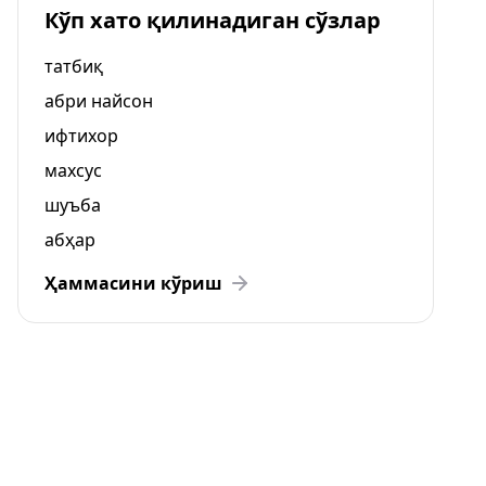
Кўп хато қилинадиган сўзлар
татбиқ
абри найсон
ифтихор
махсус
шуъба
абҳар
Ҳаммасини кўриш