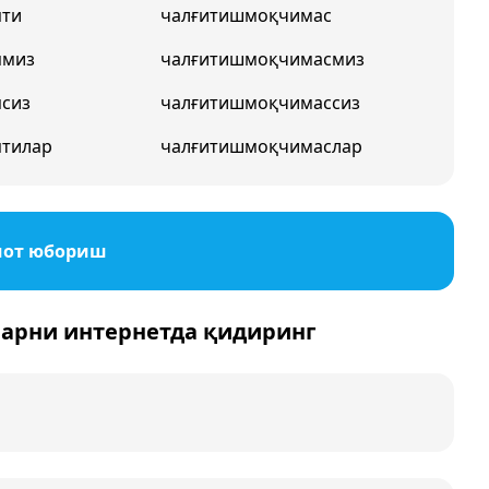
пти
чалғитишмоқчимас
пмиз
чалғитишмоқчимасмиз
сиз
чалғитишмоқчимассиз
птилар
чалғитишмоқчимаслар
мот юбориш
арни интернетда қидиринг