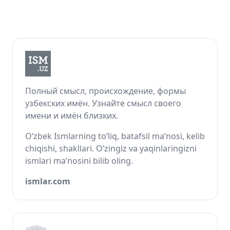
Полный смысл, происхождение, формы
узбекских имён. Узнайте смысл своего
имени и имён близких.
O‘zbek Ismlarning to‘liq, batafsil ma’nosi, kelib
chiqishi, shakllari. O‘zingiz va yaqinlaringizni
ismlari ma’nosini bilib oling.
ismlar.com