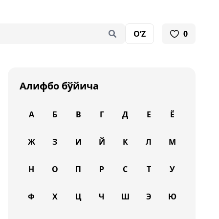
O‘Z
0
Алифбо бўйича
А
Б
В
Г
Д
Е
Ё
Ж
З
И
Й
К
Л
М
Н
О
П
Р
С
Т
У
Ф
Х
Ц
Ч
Ш
Э
Ю