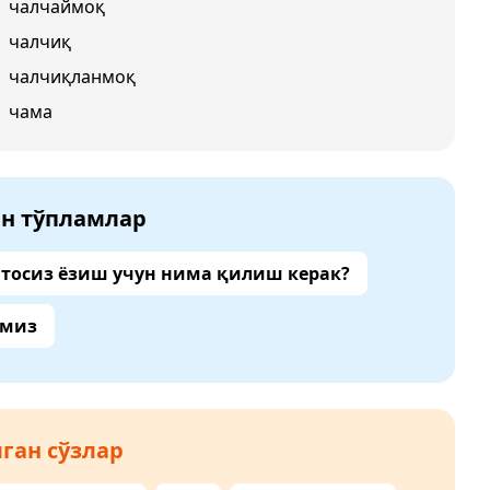
чалчаймоқ
чалчиқ
чалчиқланмоқ
чама
ан тўпламлар
тосиз ёзиш учун нима қилиш керак?
амиз
ган сўзлар