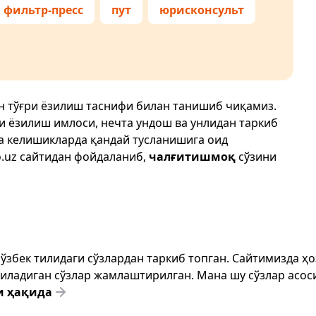
фильтр-пресс
пут
юрисконсульт
н тўғри ёзилиш таснифи билан танишиб чиқамиз.
ри ёзилиш имлоси, нечта ундош ва унлидан таркиб
да келишикларда қандай тусланишига оид
.uz
сайтидан фойдаланиб,
чалғитишмоқ
сўзини
т ўзбек тилидаги сўзлардан таркиб топган. Сайтимизда 
ёзиладиган сўзлар жамлаштирилган. Мана шу сўзлар асоси
и ҳақида