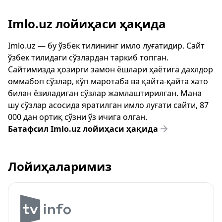
Imlo.uz лойиҳаси ҳақида
Imlo.uz — бу ўзбек тилининг имло луғатидир. Сайт
ўзбек тилидаги сўзлардан таркиб топган.
Сайтимизда ҳозирги замон ёшлари ҳаётига дахлдор
оммабоп сўзлар, кўп маротаба ва қайта-қайта хато
билан ёзиладиган сўзлар жамлаштирилган. Мана
шу сўзлар асосида яратилган имло луғати сайти, 87
000 дан ортиқ сўзни ўз ичига олган.
Батафсил Imlo.uz лойиҳаси ҳақида
Лойиҳаларимиз