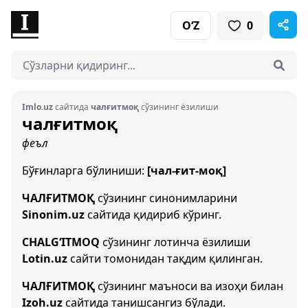
O‘Z
0
Imlo.uz
сайтида
чалғитмоқ
сўзининг ёзилиши
чалғитмоқ
феъл
Бўғинларга бўлиниши:
[чал-ғит-моқ]
ЧАЛҒИТМОҚ
сўзининг синонимларини
Sinonim.uz
сайтида қидириб кўринг.
CHALG‘ITMOQ
сўзининг лотинча ёзилиши
Lotin.uz
сайти томонидан тақдим қилинган.
ЧАЛҒИТМОҚ
сўзининг маъноси ва изоҳи билан
Izoh.uz
сайтида танишсангиз бўлади.