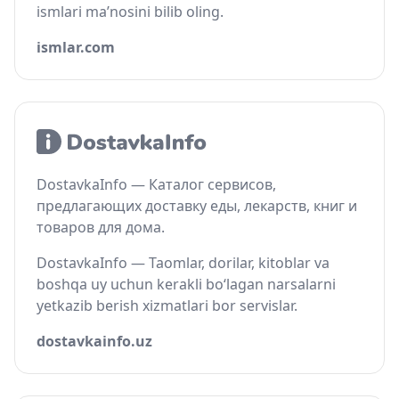
ismlari ma’nosini bilib oling.
ismlar.com
DostavkaInfo — Каталог сервисов,
предлагающих доставку еды, лекарств, книг и
товаров для дома.
DostavkaInfo — Taomlar, dorilar, kitoblar va
boshqa uy uchun kerakli bo‘lagan narsalarni
yetkazib berish xizmatlari bor servislar.
dostavkainfo.uz