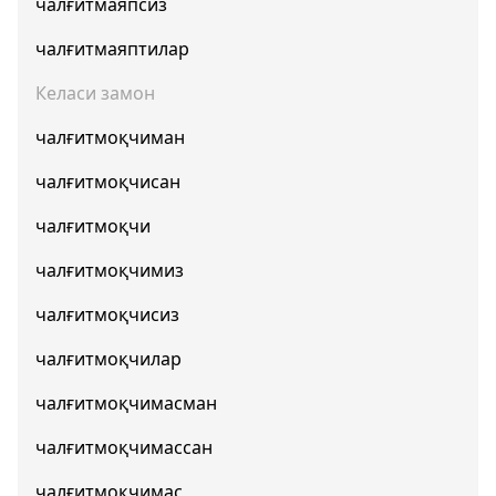
чалғитмаяпсиз
чалғитмаяптилар
Келаси замон
чалғитмоқчиман
чалғитмоқчисан
чалғитмоқчи
чалғитмоқчимиз
чалғитмоқчисиз
чалғитмоқчилар
чалғитмоқчимасман
чалғитмоқчимассан
чалғитмоқчимас