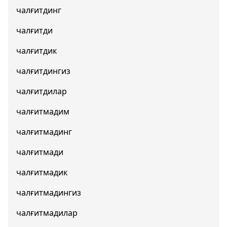
чалғитдинг
чалғитди
чалғитдик
чалғитдингиз
чалғитдилар
чалғитмадим
чалғитмадинг
чалғитмади
чалғитмадик
чалғитмадингиз
чалғитмадилар