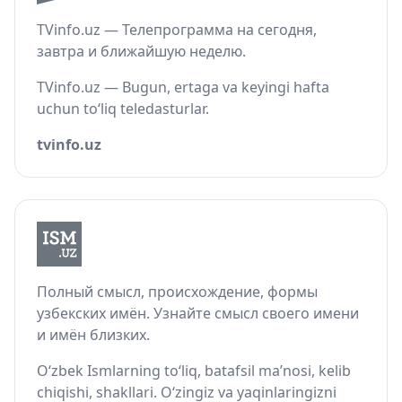
TVinfo.uz — Телепрограмма на сегодня,
завтра и ближайшую неделю.
TVinfo.uz — Bugun, ertaga va keyingi hafta
uchun to‘liq teledasturlar.
tvinfo.uz
Полный смысл, происхождение, формы
узбекских имён. Узнайте смысл своего имени
и имён близких.
O‘zbek Ismlarning to‘liq, batafsil ma’nosi, kelib
chiqishi, shakllari. O‘zingiz va yaqinlaringizni