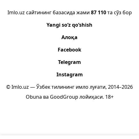
Imlo.uz сайтининг базасида жами
87 110
та сўз бор
Yangi so‘z qo‘shish
Алоқа
Facebook
Telegram
Instagram
© Imlo.uz — Ўзбек тилининг имло луғати, 2014–2026
Obuna
ва
GoodGroup
лойиҳаси.
18+