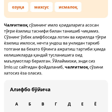
озуқа
махсус
исмалоқ
Чалғитмоқ
сўзининг имло қоидаларига асосан
тўғри ёзилиш таснифи билан танишиб чиқамиз.
Сўзнинг ўзбек алифбосида лотин ва кириллда тўғри
ёзилиш имлоси, нечта ундош ва унлидан таркиб
топгани ва бехато бўғинга ажратиш тартиби ҳамда
келишикларда қандай тусланишига оид
маълумотлар берилган. Ўйлаймизки, энди сиз
Imlo.uz
сайтидан фойдаланиб,
чалғитмоқ
сўзини
хатосиз ёза оласиз.
Алифбо бўйича
А
Б
В
Г
Д
Е
Ё