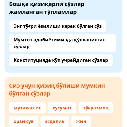
Бошқа қизиқарли сўзлар
жамланган тўпламлар
Энг тўғри ёзилиши керак бўлган сўз
Мумтоз адабиётимизда қўлланилган
сўзлар
Конституцияда кўп учрайдиган сўзлар
Сиз учун қизиқ бўлиши мумкин
бўлган сўзлар
мутахассис
хусумат
тўғратмоқ
орзиқув
эсдалик
жин