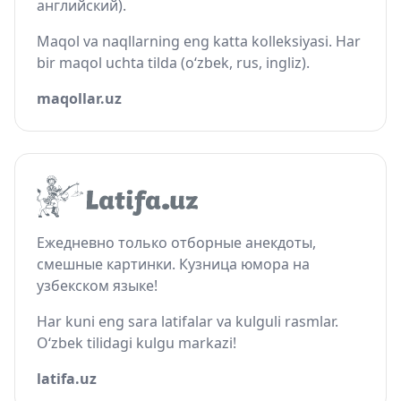
английский).
Maqol va naqllarning eng katta kolleksiyasi. Har
bir maqol uchta tilda (o‘zbek, rus, ingliz).
maqollar.uz
Ежедневно только отборные анекдоты,
смешные картинки. Кузница юмора на
узбекском языке!
Har kuni eng sara latifalar va kulguli rasmlar.
O‘zbek tilidagi kulgu markazi!
latifa.uz