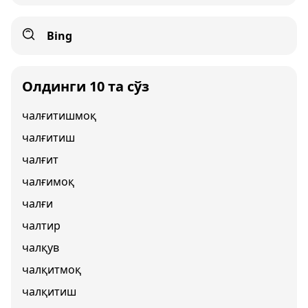
Bing
Олдинги 10 та сўз
чалғитишмоқ
чалғитиш
чалғит
чалғимоқ
чалғи
чалтир
чалқув
чалқитмоқ
чалқитиш