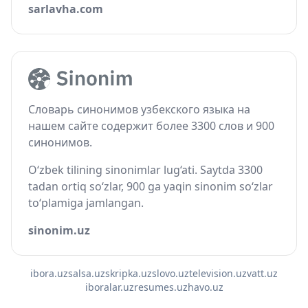
sarlavha.com
Словарь синонимов узбекского языка на
нашем сайте содержит более 3300 слов и 900
синонимов.
O‘zbek tilining sinonimlar lug‘ati. Saytda 3300
tadan ortiq so‘zlar, 900 ga yaqin sinonim so‘zlar
to‘plamiga jamlangan.
sinonim.uz
ibora.uz
salsa.uz
skripka.uz
slovo.uz
television.uz
vatt.uz
iboralar.uz
resumes.uz
havo.uz