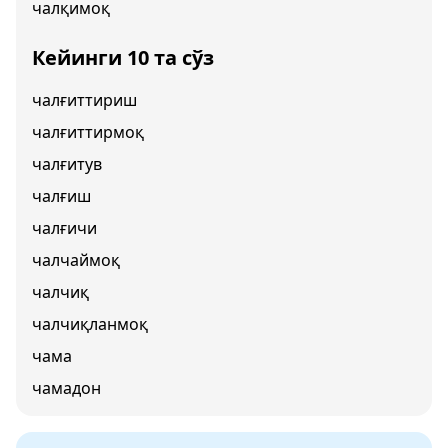
чалқимоқ
Кейинги 10 та сўз
чалғиттириш
чалғиттирмоқ
чалғитув
чалғиш
чалғичи
чалчаймоқ
чалчиқ
чалчиқланмоқ
чама
чамадон