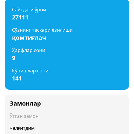
Сайтдаги ўрни
27111
Сўзнинг тескари ёзилиши
қомтиғлач
Ҳарфлар сони
9
Кўришлар сони
141
Замонлар
Ўтган замон
чалғитдим