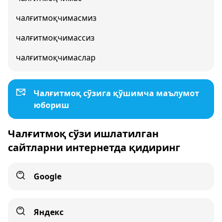
чалғитмоқчимасмиз
чалғитмоқчимассиз
чалғитмоқчимаслар
Чалғитмоқ сўзига қўшимча маълумот
юбориш
Чалғитмоқ сўзи ишлатилган
сайтларни интернетда қидиринг
Google
Яндекс