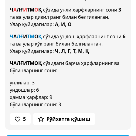
Ч
А
Л
Ғ
И
Т
М
О
Қ
сўзида унли ҳарфларнинг сони
3
та ва улар қизил ранг билан белгиланган.
Улар қуйидагилар:
А, И, О
Ч
А
Л
Ғ
И
Т
М
О
Қ
сўзида ундош ҳарфларнинг сони
6
та ва улар кўк ранг билан белгиланган.
Улар қуйидагилар:
Ч, Л, Ғ, Т, М, Қ
ЧАЛҒИТМОҚ
сўзидаги барча ҳарфларнинг ва
бўғинларнинг сони:
унлилар: 3
ундошлар: 6
ҳамма ҳарфлар: 9
бўғинларнинг сони: 3
5
Рўйхатга қўшиш