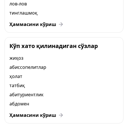
лов-лов
тинглашмоқ
Ҳаммасини кўриш
Кўп хато қилинадиган сўзлар
жиҳоз
абиссопелитлар
ҳолат
татбиқ
абитуриентлик
абдомен
Ҳаммасини кўриш