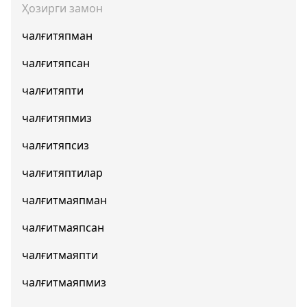
Ҳозирги замон
чалғитяпман
чалғитяпсан
чалғитяпти
чалғитяпмиз
чалғитяпсиз
чалғитяптилар
чалғитмаяпман
чалғитмаяпсан
чалғитмаяпти
чалғитмаяпмиз