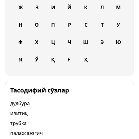
Ж
З
И
Й
К
Л
М
Н
О
П
Р
С
Т
У
Ф
Х
Ц
Ч
Ш
Э
Ю
Я
Ў
Қ
Ғ
Ҳ
Тасодифий сўзлар
дудбура
ивитиқ
трубка
палахсаэзгич