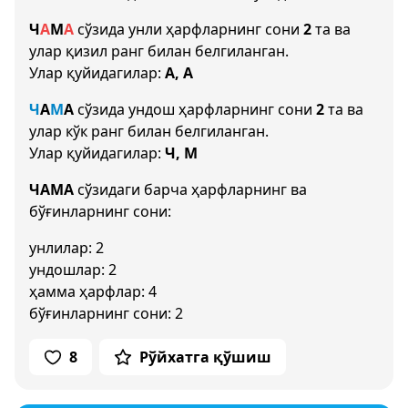
Ч
А
М
А
сўзида унли ҳарфларнинг сони
2
та ва
улар қизил ранг билан белгиланган.
Улар қуйидагилар:
А, А
Ч
А
М
А
сўзида ундош ҳарфларнинг сони
2
та ва
улар кўк ранг билан белгиланган.
Улар қуйидагилар:
Ч, М
ЧАМА
сўзидаги барча ҳарфларнинг ва
бўғинларнинг сони:
унлилар: 2
ундошлар: 2
ҳамма ҳарфлар: 4
бўғинларнинг сони: 2
8
Рўйхатга қўшиш