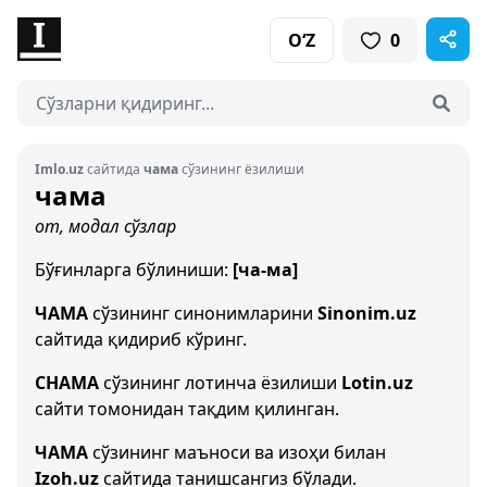
O‘Z
0
Imlo.uz
сайтида
чама
сўзининг ёзилиши
чама
от, модал сўзлар
Бўғинларга бўлиниши:
[ча-ма]
ЧАМА
сўзининг синонимларини
Sinonim.uz
сайтида қидириб кўринг.
CHAMA
сўзининг лотинча ёзилиши
Lotin.uz
сайти томонидан тақдим қилинган.
ЧАМА
сўзининг маъноси ва изоҳи билан
Izoh.uz
сайтида танишсангиз бўлади.