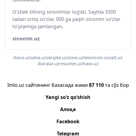
O‘zbek tilining sinonimlar lug‘ati. Saytda 3300
tadan ortiq so‘zlar, 900 ga yaqin sinonim so‘zlar
to‘plamiga jamlangan.
sinonim.uz
ibora.uz
salsa.uz
skripka.uz
slovo.uz
television.uz
vatt.uz
iboralar.uz
resumes.uz
havo.uz
Imlo.uz сайтининг базасида жами
87 110
та сўз бор
Yangi so‘z qo‘shish
Алоқа
Facebook
Telegram