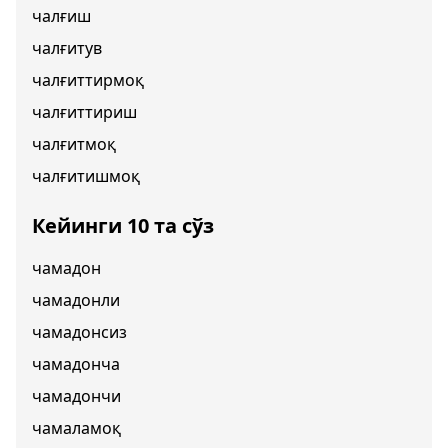
чалғиш
чалғитув
чалғиттирмоқ
чалғиттириш
чалғитмоқ
чалғитишмоқ
Кейинги 10 та сўз
чамадон
чамадонли
чамадонсиз
чамадонча
чамадончи
чамаламоқ