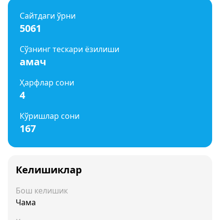
Сайтдаги ўрни
5061
Сўзнинг тескари ёзилиши
амач
Ҳарфлар сони
4
Кўришлар сони
167
Келишиклар
Бош келишик
Чама