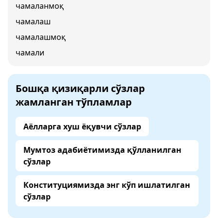
чамаланмоқ
чамалаш
чамалашмоқ
чамали
Бошқа қизиқарли сўзлар
жамланган тўпламлар
Аёлларга хуш ёқувчи сўзлар
Мумтоз адабиётимизда қўлланилган
сўзлар
Конституциямизда энг кўп ишлатилган
сўзлар