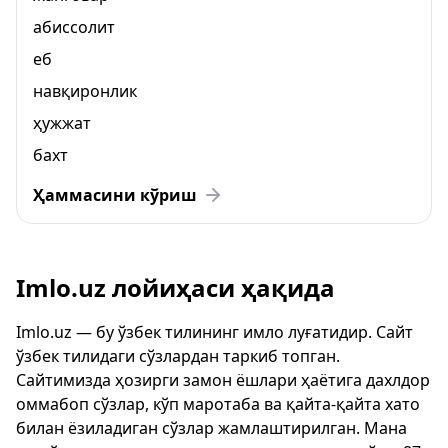
абиссолит
еб
навқиронлик
ҳужжат
бахт
Ҳаммасини кўриш
Imlo.uz лойиҳаси ҳақида
Imlo.uz — бу ўзбек тилининг имло луғатидир. Сайт
ўзбек тилидаги сўзлардан таркиб топган.
Сайтимизда ҳозирги замон ёшлари ҳаётига дахлдор
оммабоп сўзлар, кўп маротаба ва қайта-қайта хато
билан ёзиладиган сўзлар жамлаштирилган. Мана