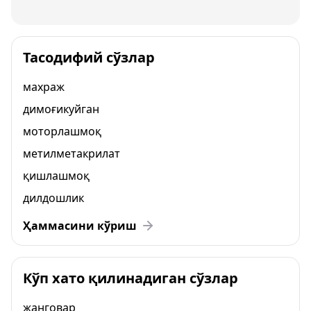
Тасодифий сўзлар
махраж
димоғикуйган
моторлашмоқ
метилметакрилат
қишлашмоқ
дилдошлик
Ҳаммасини кўриш
Кўп хато қилинадиган сўзлар
жанговар