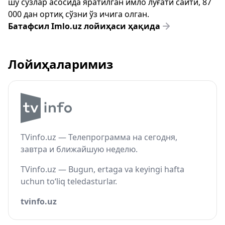
шу сўзлар асосида яратилган имло луғати сайти, 87
000 дан ортиқ сўзни ўз ичига олган.
Батафсил Imlo.uz лойиҳаси ҳақида
Лойиҳаларимиз
TVinfo.uz — Телепрограмма на сегодня,
завтра и ближайшую неделю.
TVinfo.uz — Bugun, ertaga va keyingi hafta
uchun to‘liq teledasturlar.
tvinfo.uz