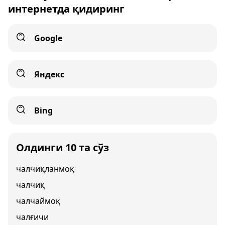
интернетда қидиринг
Google
Яндекс
Bing
Олдинги 10 та сўз
чалчиқланмоқ
чалчиқ
чалчаймоқ
чалғичи