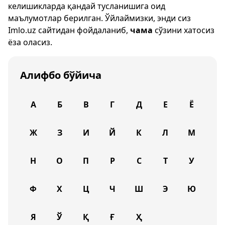
келишикларда қандай тусланишига оид
маълумотлар берилган. Ўйлаймизки, энди сиз
Imlo.uz
сайтидан фойдаланиб,
чама
сўзини хатосиз
ёза оласиз.
Алифбо бўйича
А
Б
В
Г
Д
Е
Ё
Ж
З
И
Й
К
Л
М
Н
О
П
Р
С
Т
У
Ф
Х
Ц
Ч
Ш
Э
Ю
Я
Ў
Қ
Ғ
Ҳ