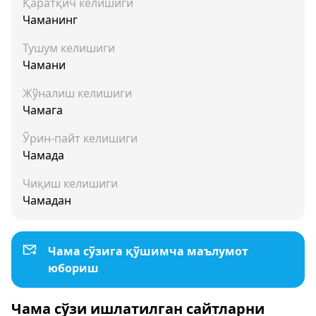
Қаратқич келишиги
Чаманинг
Тушум келишиги
Чамани
Жўналиш келишиги
Чамага
Ўрин-пайт келишиги
Чамада
Чиқиш келишиги
Чамадан
Чама сўзига қўшимча маълумот
юбориш
Чама сўзи ишлатилган сайтларни