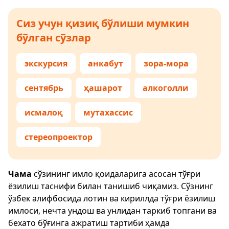
Сиз учун қизиқ бўлиши мумкин
бўлган сўзлар
экскурсия
анкабут
зора-мора
сентябрь
ҳашарот
алкоголли
исмалоқ
мутахассис
стереопроектор
Чама
сўзининг имло қоидаларига асосан тўғри
ёзилиш таснифи билан танишиб чиқамиз. Сўзнинг
ўзбек алифбосида лотин ва кириллда тўғри ёзилиш
имлоси, нечта ундош ва унлидан таркиб топгани ва
бехато бўғинга ажратиш тартиби ҳамда