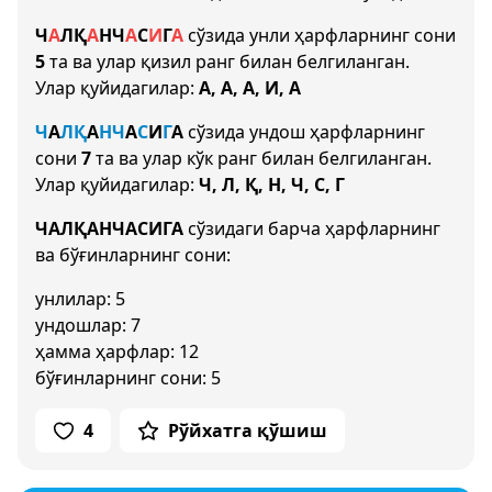
Ч
А
Л
Қ
А
Н
Ч
А
С
И
Г
А
сўзида унли ҳарфларнинг сони
5
та ва улар қизил ранг билан белгиланган.
Улар қуйидагилар:
А, А, А, И, А
Ч
А
Л
Қ
А
Н
Ч
А
С
И
Г
А
сўзида ундош ҳарфларнинг
сони
7
та ва улар кўк ранг билан белгиланган.
Улар қуйидагилар:
Ч, Л, Қ, Н, Ч, С, Г
ЧАЛҚАНЧАСИГА
сўзидаги барча ҳарфларнинг
ва бўғинларнинг сони:
унлилар: 5
ундошлар: 7
ҳамма ҳарфлар: 12
бўғинларнинг сони: 5
4
Рўйхатга қўшиш