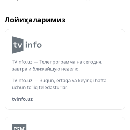
Лойиҳаларимиз
TVinfo.uz — Телепрограмма на сегодня,
завтра и ближайшую неделю.
TVinfo.uz — Bugun, ertaga va keyingi hafta
uchun to‘liq teledasturlar.
tvinfo.uz