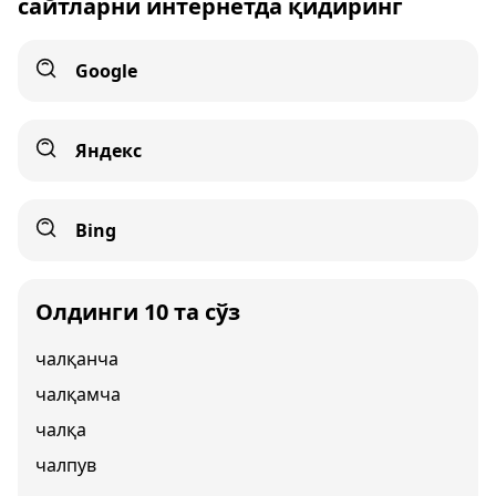
сайтларни интернетда қидиринг
Google
Яндекс
Bing
Олдинги 10 та сўз
чалқанча
чалқамча
чалқа
чалпув