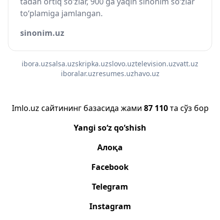
tadan ortiq so‘zlar, 900 ga yaqin sinonim so‘zlar
to‘plamiga jamlangan.
sinonim.uz
ibora.uz
salsa.uz
skripka.uz
slovo.uz
television.uz
vatt.uz
iboralar.uz
resumes.uz
havo.uz
Imlo.uz сайтининг базасида жами
87 110
та сўз бор
Yangi so‘z qo‘shish
Алоқа
Facebook
Telegram
Instagram