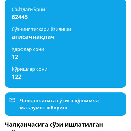
Сайтдаги ўрни
62445
Сўзнинг тескари ёзилиши
агисачнақлач
Ҳарфлар сони
12
Кўришлар сони
122
Чалқанчасига сўзига қўшимча
маълумот юбориш
Чалқанчасига сўзи ишлатилган