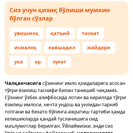
Сиз учун қизиқ бўлиши мумкин
бўлган сўзлар
увишмоқ
қатъий
тилхат
исмалоқ
навшадил
жайдари
ука
ор
луғат
Чалқанчасига
сўзининг имло қоидаларига асосан
тўғри ёзилиш таснифи билан танишиб чиқамиз.
Сўзнинг ўзбек алифбосида лотин ва кириллда тўғри
ёзилиш имлоси, нечта ундош ва унлидан таркиб
топгани ва бехато бўғинга ажратиш тартиби ҳамда
келишикларда қандай тусланишига оид
маълумотлар берилган. Ўйлаймизки, энди сиз