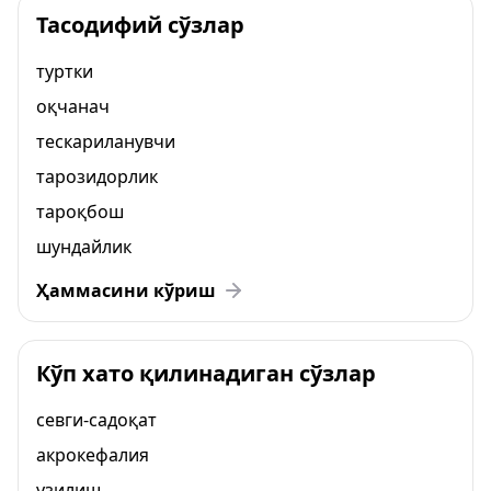
Тасодифий сўзлар
туртки
оқчанач
тескариланувчи
тарозидорлик
тароқбош
шундайлик
Ҳаммасини кўриш
Кўп хато қилинадиган сўзлар
севги-садоқат
акрокефалия
узилиш