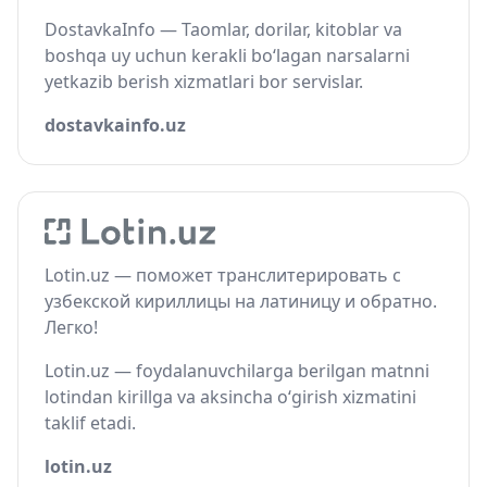
DostavkaInfo — Taomlar, dorilar, kitoblar va
boshqa uy uchun kerakli bo‘lagan narsalarni
yetkazib berish xizmatlari bor servislar.
dostavkainfo.uz
Lotin.uz — поможет транслитерировать с
узбекской кириллицы на латиницу и обратно.
Легко!
Lotin.uz — foydalanuvchilarga berilgan matnni
lotindan kirillga va aksincha o‘girish xizmatini
taklif etadi.
lotin.uz