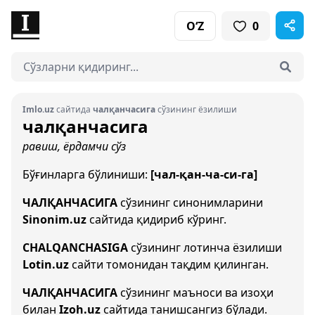
O‘Z
0
Imlo.uz
сайтида
чалқанчасига
сўзининг ёзилиши
чалқанчасига
равиш, ёрдамчи сўз
Бўғинларга бўлиниши:
[чал-қан-ча-си-га]
ЧАЛҚАНЧАСИГА
сўзининг синонимларини
Sinonim.uz
сайтида қидириб кўринг.
CHALQANCHASIGA
сўзининг лотинча ёзилиши
Lotin.uz
сайти томонидан тақдим қилинган.
ЧАЛҚАНЧАСИГА
сўзининг маъноси ва изоҳи
билан
Izoh.uz
сайтида танишсангиз бўлади.