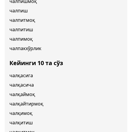
чалпишмоқ
чалпиш
чалпитмоқ
чалпитиш
чалпимоқ
чалпакхўрлик
Кейинги 10 та сўз
чалқасига
чалқасича
чалқаймоқ
чалқайтирмоқ
чалқимоқ
чалқитиш