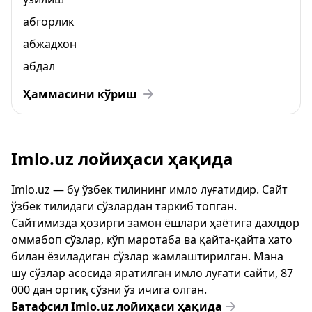
абгорлик
абжадхон
абдал
Ҳаммасини кўриш
Imlo.uz лойиҳаси ҳақида
Imlo.uz — бу ўзбек тилининг имло луғатидир. Сайт
ўзбек тилидаги сўзлардан таркиб топган.
Сайтимизда ҳозирги замон ёшлари ҳаётига дахлдор
оммабоп сўзлар, кўп маротаба ва қайта-қайта хато
билан ёзиладиган сўзлар жамлаштирилган. Мана
шу сўзлар асосида яратилган имло луғати сайти, 87
000 дан ортиқ сўзни ўз ичига олган.
Батафсил Imlo.uz лойиҳаси ҳақида