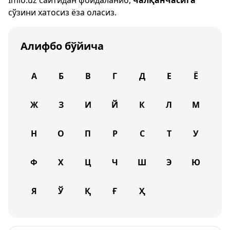
Imlo.uz
сайтидан фойдаланиб,
чалқанчасига
сўзини хатосиз ёза оласиз.
Алифбо бўйича
А
Б
В
Г
Д
Е
Ё
Ж
З
И
Й
К
Л
М
Н
О
П
Р
С
Т
У
Ф
Х
Ц
Ч
Ш
Э
Ю
Я
Ў
Қ
Ғ
Ҳ