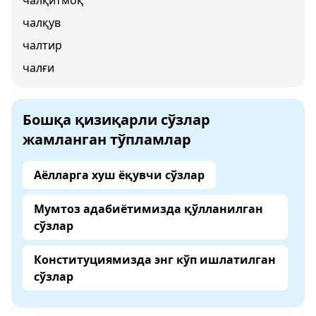
чалқитмоқ
чалқув
чалтир
чалғи
Бошқа қизиқарли сўзлар
жамланган тўпламлар
Аёлларга хуш ёқувчи сўзлар
Мумтоз адабиётимизда қўлланилган
сўзлар
Конституциямизда энг кўп ишлатилган
сўзлар