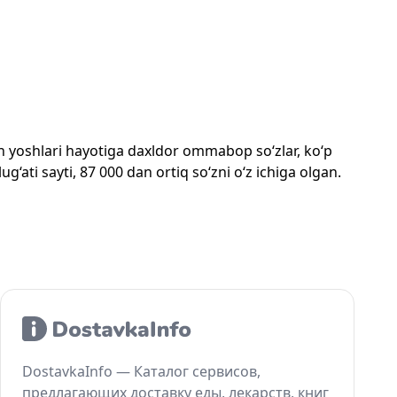
mon yoshlari hayotiga daxldor ommabop so‘zlar, ko‘p
‘ati sayti, 87 000 dan ortiq so‘zni o‘z ichiga olgan.
DostavkaInfo — Каталог сервисов,
предлагающих доставку еды, лекарств, книг