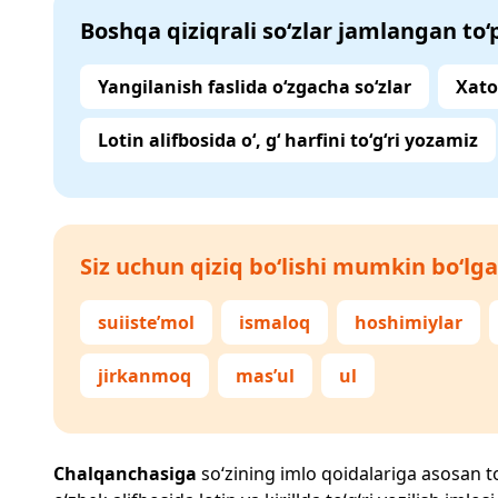
Boshqa qiziqrali so‘zlar jamlangan to
Yangilanish faslida o‘zgacha so‘zlar
Xato
Lotin alifbosida o‘, g‘ harfini to‘g‘ri yozamiz
Siz uchun qiziq bo‘lishi mumkin bo‘lga
suiiste’mol
ismaloq
hoshimiylar
jirkanmoq
mas’ul
ul
Chalqanchasiga
so‘zining imlo qoidalariga asosan to‘