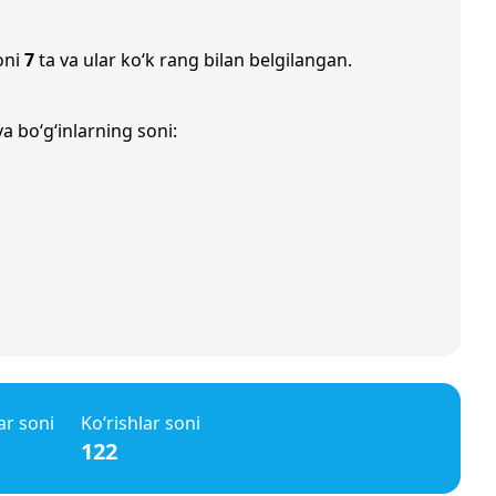
oni
7
ta va ular ko‘k rang bilan belgilangan.
a bo‘g‘inlarning soni:
ar soni
Ko‘rishlar soni
122