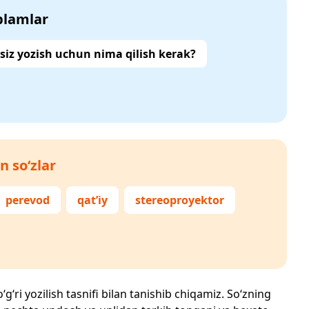
‘plamlar
siz yozish uchun nima qilish kerak?
n so‘zlar
perevod
qat’iy
stereoproyektor
g‘ri yozilish tasnifi bilan tanishib chiqamiz. So‘zning