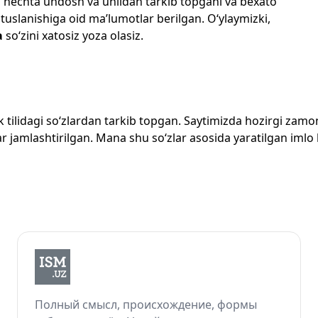
losi, nechta undosh va unlidan tarkib topgani va bexato
 tuslanishiga oid ma’lumotlar berilgan. O‘ylaymizki,
a
so‘zini xatosiz yoza olasiz.
zbek tilidagi so‘zlardan tarkib topgan. Saytimizda hozirgi za
 jamlashtirilgan. Mana shu so‘zlar asosida yaratilgan imlo lug
Полный смысл, происхождение, формы