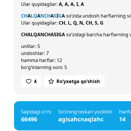
Ular quyidagilar:
A, A, A, I, A
CH
A
L
Q
A
N
CH
A
S
I
G
A
so‘zida undosh harflarning s
Ular quyidagilar:
CH, L, Q, N, CH, S, G
CHALQANCHASIGA
so‘zidagi barcha harflarning v
unlilar: 5
undoshlar: 7
hamma harflar: 12
bo‘g‘inlarning soni: 5
4
Ro‘yxatga qo‘shish
Saytdagi o‘rni
So‘zning teskari yozilishi
Harfl
66496
agisahcnaqlahc
14