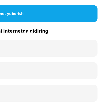
mot yuborish
ni internetda qidiring