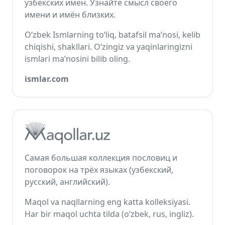
узбекских имён. Узнайте смысл своего
имени и имён близких.
O‘zbek Ismlarning to‘liq, batafsil ma’nosi, kelib
chiqishi, shakllari. O‘zingiz va yaqinlaringizni
ismlari ma’nosini bilib oling.
ismlar.com
Самая большая коллекция пословиц и
поговорок на трёх языках (узбекский,
русский, английский).
Maqol va naqllarning eng katta kolleksiyasi.
Har bir maqol uchta tilda (o‘zbek, rus, ingliz).