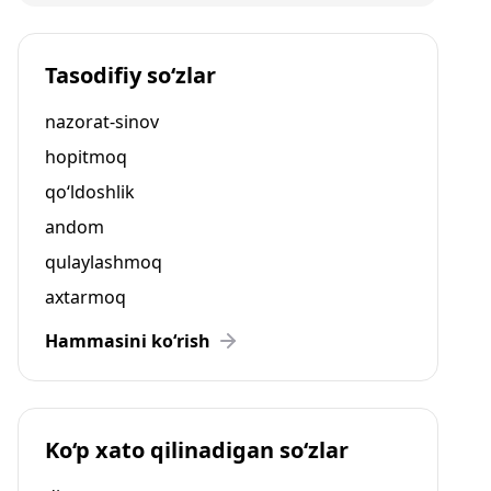
Tasodifiy so‘zlar
nazorat-sinov
hopitmoq
qo‘ldoshlik
andom
qulaylashmoq
axtarmoq
Hammasini ko‘rish
Ko‘p xato qilinadigan so‘zlar