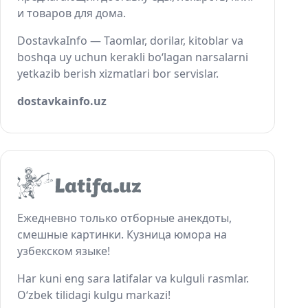
и товаров для дома.
DostavkaInfo — Taomlar, dorilar, kitoblar va
boshqa uy uchun kerakli bo‘lagan narsalarni
yetkazib berish xizmatlari bor servislar.
dostavkainfo.uz
Ежедневно только отборные анекдоты,
смешные картинки. Кузница юмора на
узбекском языке!
Har kuni eng sara latifalar va kulguli rasmlar.
O‘zbek tilidagi kulgu markazi!