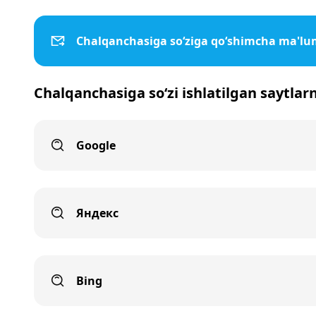
Chalqanchasiga so‘ziga qo‘shimcha ma'lu
Chalqanchasiga so‘zi ishlatilgan saytlar
Google
Яндекс
Bing