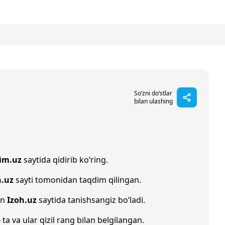
So‘zni do‘stlar
bilan ulashing
im.uz
saytida qidirib ko‘ring.
n.uz
sayti tomonidan taqdim qilingan.
an
Izoh.uz
saytida tanishsangiz bo‘ladi.
5
ta va ular qizil rang bilan belgilangan.