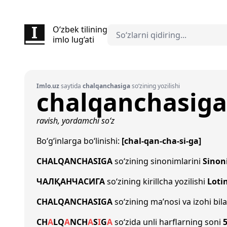
O‘zbek tilining
imlo lug‘ati
Imlo.uz
saytida
chalqanchasiga
so‘zining yozilishi
chalqanchasiga
ravish, yordamchi so‘z
Bo‘g‘inlarga bo‘linishi:
[chal-qan-cha-si-ga]
CHALQANCHASIGA
so‘zining sinonimlarini
Sinon
ЧАЛҚАНЧАСИГА
so‘zining kirillcha yozilishi
Loti
CHALQANCHASIGA
so‘zining ma’nosi va izohi bil
CH
A
L
Q
A
N
CH
A
S
I
G
A
so‘zida unli harflarning soni