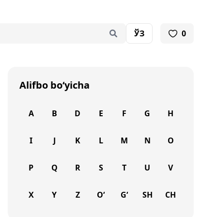
ЎЗ
0
Alifbo bo‘yicha
A
B
D
E
F
G
H
I
J
K
L
M
N
O
P
Q
R
S
T
U
V
X
Y
Z
O‘
G‘
SH
CH