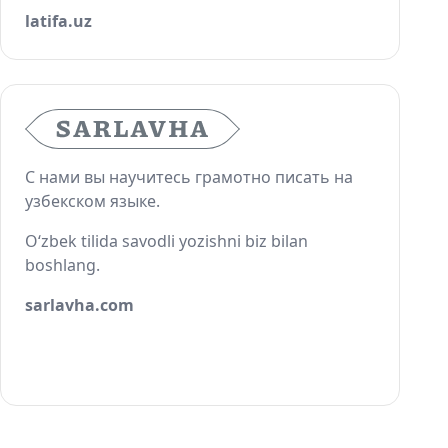
latifa.uz
С нами вы научитесь грамотно писать на
узбекском языке.
O‘zbek tilida savodli yozishni biz bilan
boshlang.
sarlavha.com