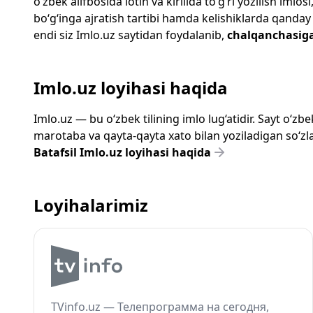
o‘zbek alifbosida lotin va kirillda to‘g‘ri yozilish im
bo‘g‘inga ajratish tartibi hamda kelishiklarda qanday
endi siz
Imlo.uz
saytidan foydalanib,
chalqanchasig
Imlo.uz loyihasi haqida
Imlo.uz — bu o‘zbek tilining imlo lug‘atidir. Sayt o‘
marotaba va qayta-qayta xato bilan yoziladigan so‘zlar
Batafsil Imlo.uz loyihasi haqida
Loyihalarimiz
TVinfo.uz — Телепрограмма на сегодня,