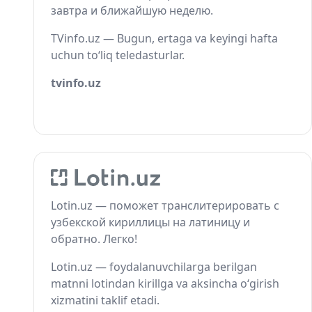
завтра и ближайшую неделю.
TVinfo.uz — Bugun, ertaga va keyingi hafta
uchun to‘liq teledasturlar.
tvinfo.uz
Lotin.uz — поможет транслитерировать с
узбекской кириллицы на латиницу и
обратно. Легко!
Lotin.uz — foydalanuvchilarga berilgan
matnni lotindan kirillga va aksincha o‘girish
xizmatini taklif etadi.