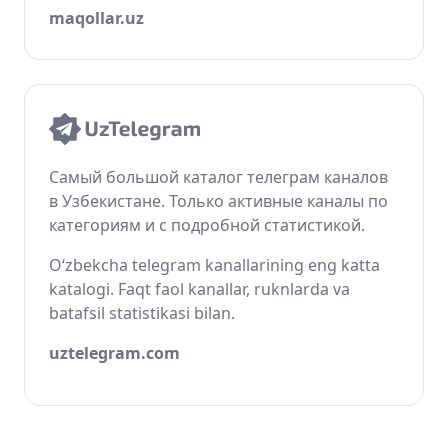
maqollar.uz
Самый большой каталог телеграм каналов
в Узбекистане. Только активные каналы по
категориям и с подробной статистикой.
O‘zbekcha telegram kanallarining eng katta
katalogi. Faqt faol kanallar, ruknlarda va
batafsil statistikasi bilan.
uztelegram.com