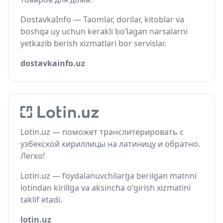
DostavkaInfo — Taomlar, dorilar, kitoblar va
boshqa uy uchun kerakli bo‘lagan narsalarni
yetkazib berish xizmatlari bor servislar.
dostavkainfo.uz
Lotin.uz — поможет транслитерировать с
узбекской кириллицы на латиницу и обратно.
Легко!
Lotin.uz — foydalanuvchilarga berilgan matnni
lotindan kirillga va aksincha o‘girish xizmatini
taklif etadi.
lotin.uz