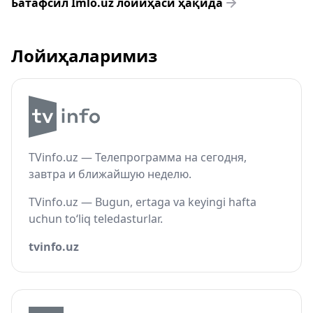
Батафсил Imlo.uz лойиҳаси ҳақида
Лойиҳаларимиз
TVinfo.uz — Телепрограмма на сегодня,
завтра и ближайшую неделю.
TVinfo.uz — Bugun, ertaga va keyingi hafta
uchun to‘liq teledasturlar.
tvinfo.uz