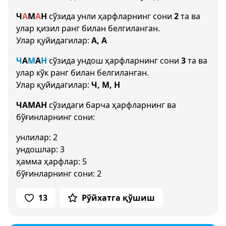
Ч
А
М
А
Н
сўзида унли ҳарфларнинг сони
2
та ва
улар қизил ранг билан белгиланган.
Улар қуйидагилар:
А, А
Ч
А
М
А
Н
сўзида ундош ҳарфларнинг сони
3
та ва
улар кўк ранг билан белгиланган.
Улар қуйидагилар:
Ч, М, Н
ЧАМАН
сўзидаги барча ҳарфларнинг ва
бўғинларнинг сони:
унлилар: 2
ундошлар: 3
ҳамма ҳарфлар: 5
бўғинларнинг сони: 2
13
Рўйхатга қўшиш