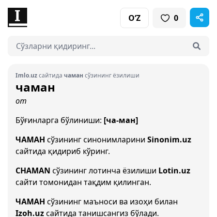
O‘Z
0
Imlo.uz
сайтида
чаман
сўзининг ёзилиши
чаман
от
Бўғинларга бўлиниши:
[ча-ман]
ЧАМАН
сўзининг синонимларини
Sinonim.uz
сайтида қидириб кўринг.
CHAMAN
сўзининг лотинча ёзилиши
Lotin.uz
сайти томонидан тақдим қилинган.
ЧАМАН
сўзининг маъноси ва изоҳи билан
Izoh.uz
сайтида танишсангиз бўлади.