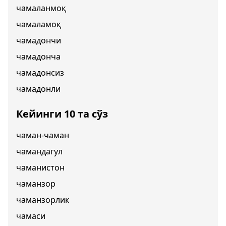
чамаланмоқ
чамаламоқ
чамадончи
чамадонча
чамадонсиз
чамадонли
Кейинги 10 та сўз
чаман-чаман
чамандагул
чаманистон
чаманзор
чаманзорлик
чамаси