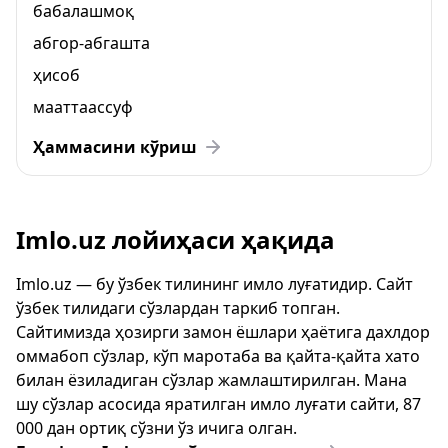
бабалашмоқ
абгор-абгашта
ҳисоб
мааттаассуф
Ҳаммасини кўриш
Imlo.uz лойиҳаси ҳақида
Imlo.uz — бу ўзбек тилининг имло луғатидир. Сайт
ўзбек тилидаги сўзлардан таркиб топган.
Сайтимизда ҳозирги замон ёшлари ҳаётига дахлдор
оммабоп сўзлар, кўп маротаба ва қайта-қайта хато
билан ёзиладиган сўзлар жамлаштирилган. Мана
шу сўзлар асосида яратилган имло луғати сайти, 87
000 дан ортиқ сўзни ўз ичига олган.