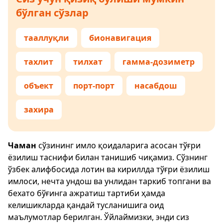
бўлган сўзлар
тааллуқли
бионавигация
тахлит
тилхат
гамма-дозиметр
объект
порт-порт
насабдош
захира
Чаман
сўзининг имло қоидаларига асосан тўғри
ёзилиш таснифи билан танишиб чиқамиз. Сўзнинг
ўзбек алифбосида лотин ва кириллда тўғри ёзилиш
имлоси, нечта ундош ва унлидан таркиб топгани ва
бехато бўғинга ажратиш тартиби ҳамда
келишикларда қандай тусланишига оид
маълумотлар берилган. Ўйлаймизки, энди сиз