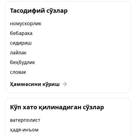
Тасодифий сўзлар
номускорлик
бебарака
сидириш
лайлак
беҳбудлик
словак
Ҳаммасини кўриш
Кўп хато қилинадиган сўзлар
ватерполист
ҳадя-инъом