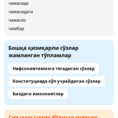
чамасида
чамасидаги
чамасиз
чамбар
Бошқа қизиқарли сўзлар
жамланган тўпламлар
Нафсониятимизга тегадиган сўзлар
Конституцияда кўп учрайдиган сўзлар
Биздаги имкониятлар
Сиз учун қизиқ бўлиши мумкин