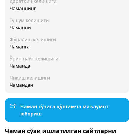
Қаратқич келишиги
Чаманнинг
Тушум келишиги
Чаманни
Жўналиш келишиги
Чаманга
Ўрин-пайт келишиги
Чаманда
Чиқиш келишиги
Чамандан
Чаман сўзига қўшимча маълумот
юбориш
Чаман сўзи ишлатилган сайтларни