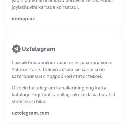
yaqin punktlarni aniqlab beruvchi servis. Punkt
joylashuvini kartada ko‘rsatadi.
onmap.uz
Самый большой каталог телеграм каналов в
Узбекистане. Только активные каналы по
категориям и с подробной статистикой.
O‘zbekcha telegram kanallarining eng katta
katalogi. Faqt faol kanallar, ruknlarda va batafsil
statistikasi bilan.
uztelegram.com