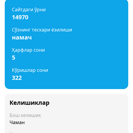
Сайтдаги ўрни
14970
Сўзнинг тескари ёзилиши
намач
Ҳарфлар сони
5
Кўришлар сони
322
Келишиклар
Бош келишик
Чаман