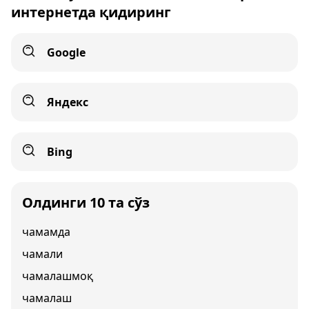
интернетда қидиринг
Google
Яндекс
Bing
Олдинги 10 та сўз
чамамда
чамали
чамалашмоқ
чамалаш