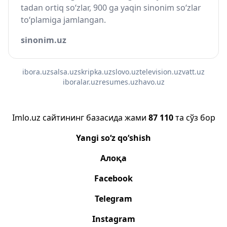
tadan ortiq so‘zlar, 900 ga yaqin sinonim so‘zlar
to‘plamiga jamlangan.
sinonim.uz
ibora.uz
salsa.uz
skripka.uz
slovo.uz
television.uz
vatt.uz
iboralar.uz
resumes.uz
havo.uz
Imlo.uz сайтининг базасида жами
87 110
та сўз бор
Yangi so‘z qo‘shish
Алоқа
Facebook
Telegram
Instagram