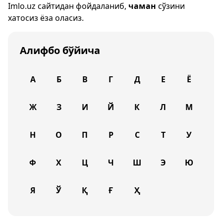
Imlo.uz
сайтидан фойдаланиб,
чаман
сўзини
хатосиз ёза оласиз.
Алифбо бўйича
А
Б
В
Г
Д
Е
Ё
Ж
З
И
Й
К
Л
М
Н
О
П
Р
С
Т
У
Ф
Х
Ц
Ч
Ш
Э
Ю
Я
Ў
Қ
Ғ
Ҳ