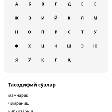
А
Б
В
Г
Д
Е
Ё
Ж
З
И
Й
К
Л
М
Н
О
П
Р
С
Т
У
Ф
Х
Ц
Ч
Ш
Э
Ю
Я
Ў
Қ
Ғ
Ҳ
Тасодифий сўзлар
мамнарак
чимраниш
қипқизариш