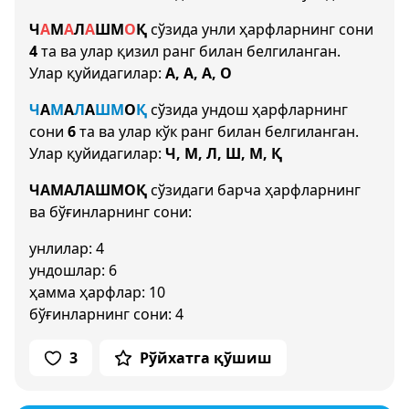
Ч
А
М
А
Л
А
Ш
М
О
Қ
сўзида унли ҳарфларнинг сони
4
та ва улар қизил ранг билан белгиланган.
Улар қуйидагилар:
А, А, А, О
Ч
А
М
А
Л
А
Ш
М
О
Қ
сўзида ундош ҳарфларнинг
сони
6
та ва улар кўк ранг билан белгиланган.
Улар қуйидагилар:
Ч, М, Л, Ш, М, Қ
ЧАМАЛАШМОҚ
сўзидаги барча ҳарфларнинг
ва бўғинларнинг сони:
унлилар: 4
ундошлар: 6
ҳамма ҳарфлар: 10
бўғинларнинг сони: 4
3
Рўйхатга қўшиш