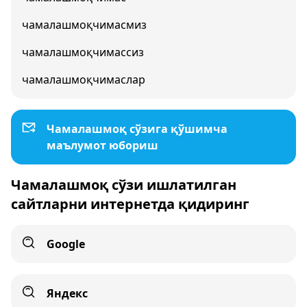
чамалашмоқчимасмиз
чамалашмоқчимассиз
чамалашмоқчимаслар
Чамалашмоқ сўзига қўшимча
маълумот юбориш
Чамалашмоқ сўзи ишлатилган
сайтларни интернетда қидиринг
Google
Яндекс