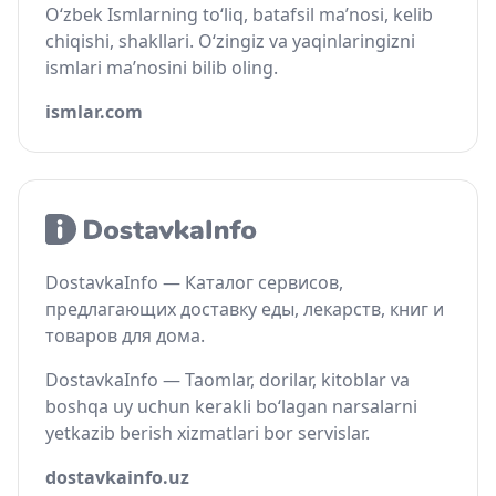
O‘zbek Ismlarning to‘liq, batafsil ma’nosi, kelib
chiqishi, shakllari. O‘zingiz va yaqinlaringizni
ismlari ma’nosini bilib oling.
ismlar.com
DostavkaInfo — Каталог сервисов,
предлагающих доставку еды, лекарств, книг и
товаров для дома.
DostavkaInfo — Taomlar, dorilar, kitoblar va
boshqa uy uchun kerakli bo‘lagan narsalarni
yetkazib berish xizmatlari bor servislar.
dostavkainfo.uz