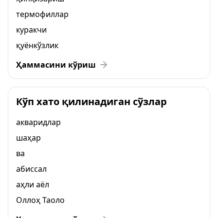
термофиллар
куракчи
қуёнкўзлик
Ҳаммасини кўриш
Кўп хато қилинадиган сўзлар
акваридлар
шаҳар
ва
абиссал
аҳли аёл
Оллоҳ Таоло