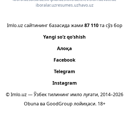
iboralar.uz
resumes.uz
havo.uz
Imlo.uz сайтининг базасида жами
87 110
та сўз бор
Yangi so‘z qo‘shish
Алоқа
Facebook
Telegram
Instagram
© Imlo.uz — Ўзбек тилининг имло луғати, 2014–2026
Obuna
ва
GoodGroup
лойиҳаси.
18+