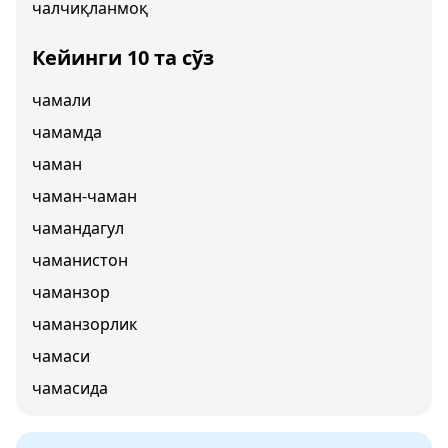
чалчиқланмоқ
Кейинги 10 та сўз
чамали
чамамда
чаман
чаман-чаман
чамандагул
чаманистон
чаманзор
чаманзорлик
чамаси
чамасида