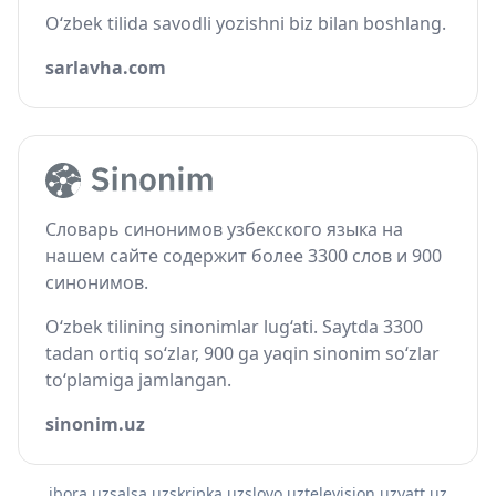
O‘zbek tilida savodli yozishni biz bilan boshlang.
sarlavha.com
Словарь синонимов узбекского языка на
нашем сайте содержит более 3300 слов и 900
синонимов.
O‘zbek tilining sinonimlar lug‘ati. Saytda 3300
tadan ortiq so‘zlar, 900 ga yaqin sinonim so‘zlar
to‘plamiga jamlangan.
sinonim.uz
ibora.uz
salsa.uz
skripka.uz
slovo.uz
television.uz
vatt.uz