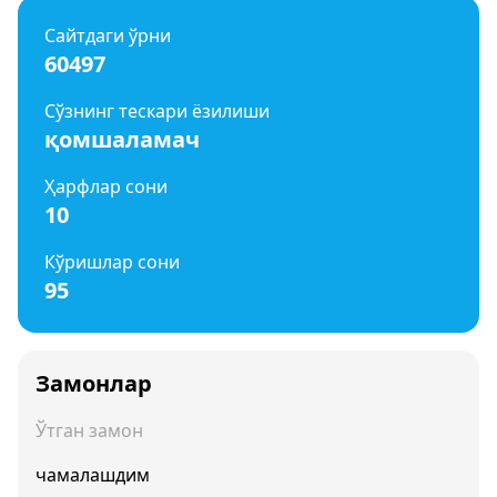
Сайтдаги ўрни
60497
Сўзнинг тескари ёзилиши
қомшаламач
Ҳарфлар сони
10
Кўришлар сони
95
Замонлар
Ўтган замон
чамалашдим