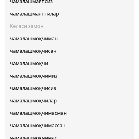
чамалашмаяпсиз
чамалашмаяптилар
Келаси замон
чамалашмоқчиман
чамалашмоқчисан
чамалашмоқчи
чамалашмоқчимиз
чамалашмоқчисиз
чамалашмоқчилар
чамалашмоқчимасман
чамалашмоқчимассан
чамалашмоқчимас