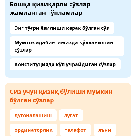
Бошқа қизиқарли сўзлар
жамланган тўпламлар
Энг тўғри ёзилиши керак бўлган сўз
Мумтоз адабиётимизда қўлланилган
сўзлар
Конституцияда кўп учрайдиган сўзлар
Сиз учун қизиқ бўлиши мумкин
бўлган сўзлар
дугоналашиш
луғат
ординаторлик
талафот
яъни