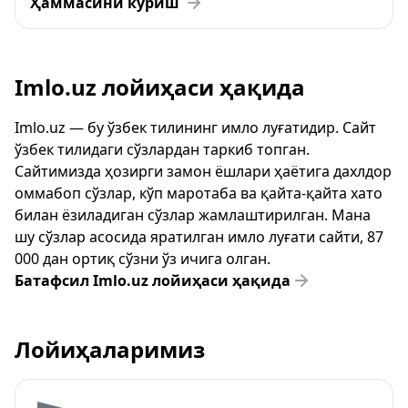
Ҳаммасини кўриш
Imlo.uz лойиҳаси ҳақида
Imlo.uz — бу ўзбек тилининг имло луғатидир. Сайт
ўзбек тилидаги сўзлардан таркиб топган.
Сайтимизда ҳозирги замон ёшлари ҳаётига дахлдор
оммабоп сўзлар, кўп маротаба ва қайта-қайта хато
билан ёзиладиган сўзлар жамлаштирилган. Мана
шу сўзлар асосида яратилган имло луғати сайти, 87
000 дан ортиқ сўзни ўз ичига олган.
Батафсил Imlo.uz лойиҳаси ҳақида
Лойиҳаларимиз