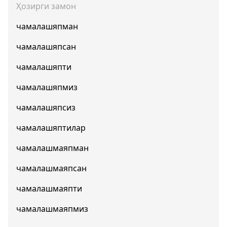
Ҳозирги замон
чамалашяпман
чамалашяпсан
чамалашяпти
чамалашяпмиз
чамалашяпсиз
чамалашяптилар
чамалашмаяпман
чамалашмаяпсан
чамалашмаяпти
чамалашмаяпмиз