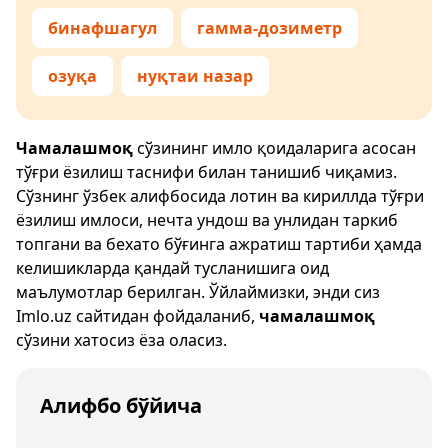
бинафшагул
гамма-дозиметр
озуқа
нуқтаи назар
Чамалашмоқ
сўзининг имло қоидаларига асосан
тўғри ёзилиш таснифи билан танишиб чиқамиз.
Сўзнинг ўзбек алифбосида лотин ва кириллда тўғри
ёзилиш имлоси, нечта ундош ва унлидан таркиб
топгани ва бехато бўғинга ажратиш тартиби ҳамда
келишикларда қандай тусланишига оид
маълумотлар берилган. Ўйлаймизки, энди сиз
Imlo.uz
сайтидан фойдаланиб,
чамалашмоқ
сўзини хатосиз ёза оласиз.
Алифбо бўйича