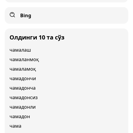
Bing
Олдинги 10 та сўз
чамалаш
чамаланмоқ
чамаламоқ
чамадончи
чамадонча
чамадонсиз
чамадонли
чамадон
чама