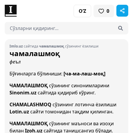
O‘Z
0
Imlo.uz
сайтида
чамалашмоқ
сўзининг ёзилиши
чамалашмоқ
феъл
Бўғинларга бўлиниши:
[ча-ма-лаш-моқ]
ЧАМАЛАШМОҚ
сўзининг синонимларини
Sinonim.uz
сайтида қидириб кўринг.
CHAMALASHMOQ
сўзининг лотинча ёзилиши
Lotin.uz
сайти томонидан тақдим қилинган.
ЧАМАЛАШМОҚ
сўзининг маъноси ва изоҳи
билан
Izoh.uz
сайтида танишсангиз бўлади.