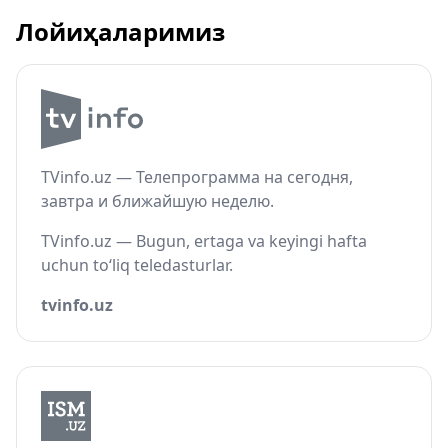
Лойиҳаларимиз
TVinfo.uz — Телепрограмма на сегодня,
завтра и ближайшую неделю.
TVinfo.uz — Bugun, ertaga va keyingi hafta
uchun to‘liq teledasturlar.
tvinfo.uz