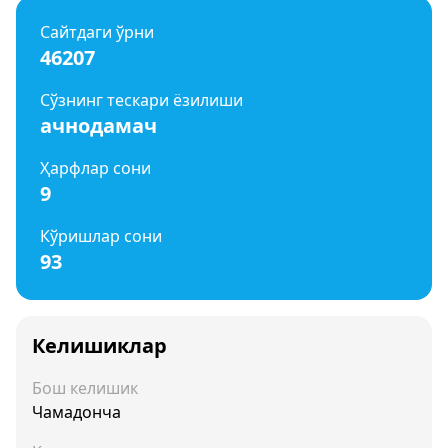
Сайтдаги ўрни
46207
Сўзнинг тескари ёзилиши
ачнодамач
Ҳарфлар сони
9
Кўришлар сони
93
Келишиклар
Бош келишик
Чамадонча