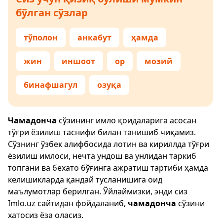
бўлган сўзлар
тўполон
анкабут
ҳамда
жин
иншоот
ор
мозий
бинафшагул
озуқа
Чамадонча
сўзининг имло қоидаларига асосан
тўғри ёзилиш таснифи билан танишиб чиқамиз.
Сўзнинг ўзбек алифбосида лотин ва кириллда тўғри
ёзилиш имлоси, нечта ундош ва унлидан таркиб
топгани ва бехато бўғинга ажратиш тартиби ҳамда
келишикларда қандай тусланишига оид
маълумотлар берилган. Ўйлаймизки, энди сиз
Imlo.uz
сайтидан фойдаланиб,
чамадонча
сўзини
хатосиз ёза оласиз.