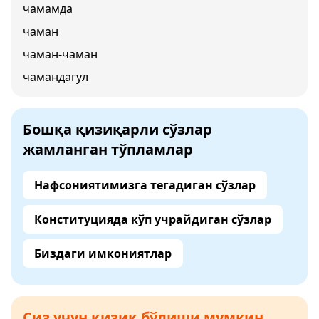
чамамда
чаман
чаман-чаман
чамандагул
Бошқа қизиқарли сўзлар
жамланган тўпламлар
Нафсониятимизга тегадиган сўзлар
Конституцияда кўп учрайдиган сўзлар
Биздаги имкониятлар
Сиз учун қизиқ бўлиши мумкин