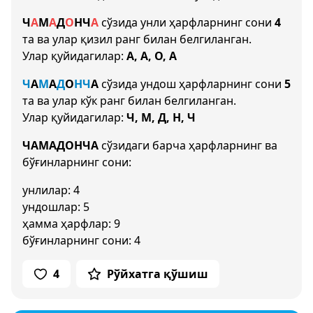
Ч
А
М
А
Д
О
Н
Ч
А
сўзида унли ҳарфларнинг сони
4
та ва улар қизил ранг билан белгиланган.
Улар қуйидагилар:
А, А, О, А
Ч
А
М
А
Д
О
Н
Ч
А
сўзида ундош ҳарфларнинг сони
5
та ва улар кўк ранг билан белгиланган.
Улар қуйидагилар:
Ч, М, Д, Н, Ч
ЧАМАДОНЧА
сўзидаги барча ҳарфларнинг ва
бўғинларнинг сони:
унлилар: 4
ундошлар: 5
ҳамма ҳарфлар: 9
бўғинларнинг сони: 4
4
Рўйхатга қўшиш