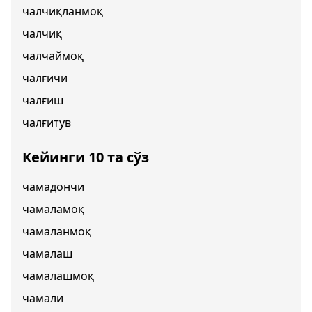
чалчиқланмоқ
чалчиқ
чалчаймоқ
чалғичи
чалғиш
чалғитув
Кейинги 10 та сўз
чамадончи
чамаламоқ
чамаланмоқ
чамалаш
чамалашмоқ
чамали