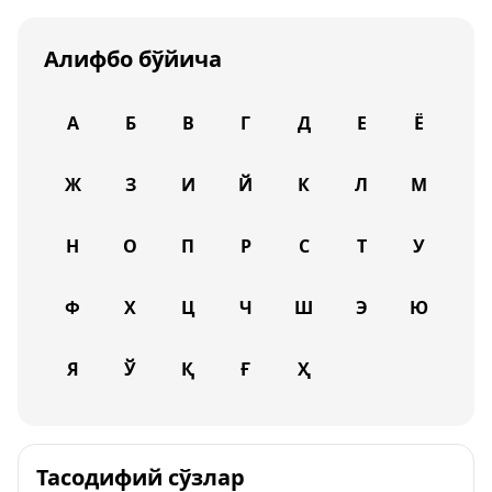
Алифбо бўйича
А
Б
В
Г
Д
Е
Ё
Ж
З
И
Й
К
Л
М
Н
О
П
Р
С
Т
У
Ф
Х
Ц
Ч
Ш
Э
Ю
Я
Ў
Қ
Ғ
Ҳ
Тасодифий сўзлар