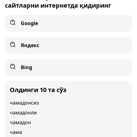
сайтларни интернетда қидиринг
Google
Яндекс
Bing
Олдинги 10 та сўз
чамадонсиз
чамадонли
чамадон
чама