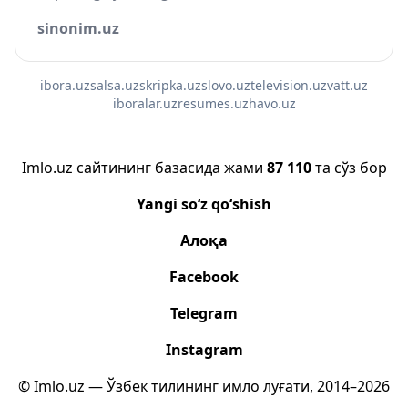
sinonim.uz
ibora.uz
salsa.uz
skripka.uz
slovo.uz
television.uz
vatt.uz
iboralar.uz
resumes.uz
havo.uz
Imlo.uz сайтининг базасида жами
87 110
та сўз бор
Yangi so‘z qo‘shish
Алоқа
Facebook
Telegram
Instagram
© Imlo.uz — Ўзбек тилининг имло луғати, 2014–2026