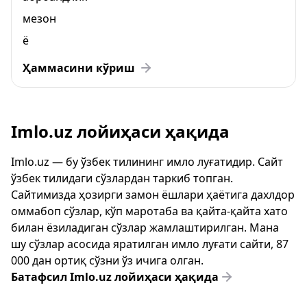
мезон
ё
Ҳаммасини кўриш
Imlo.uz лойиҳаси ҳақида
Imlo.uz — бу ўзбек тилининг имло луғатидир. Сайт
ўзбек тилидаги сўзлардан таркиб топган.
Сайтимизда ҳозирги замон ёшлари ҳаётига дахлдор
оммабоп сўзлар, кўп маротаба ва қайта-қайта хато
билан ёзиладиган сўзлар жамлаштирилган. Мана
шу сўзлар асосида яратилган имло луғати сайти, 87
000 дан ортиқ сўзни ўз ичига олган.
Батафсил Imlo.uz лойиҳаси ҳақида