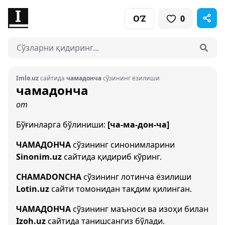
O‘Z
0
Imlo.uz
сайтида
чамадонча
сўзининг ёзилиши
чамадонча
от
Бўғинларга бўлиниши:
[ча-ма-дон-ча]
ЧАМАДОНЧА
сўзининг синонимларини
Sinonim.uz
сайтида қидириб кўринг.
CHAMADONCHA
сўзининг лотинча ёзилиши
Lotin.uz
сайти томонидан тақдим қилинган.
ЧАМАДОНЧА
сўзининг маъноси ва изоҳи билан
Izoh.uz
сайтида танишсангиз бўлади.