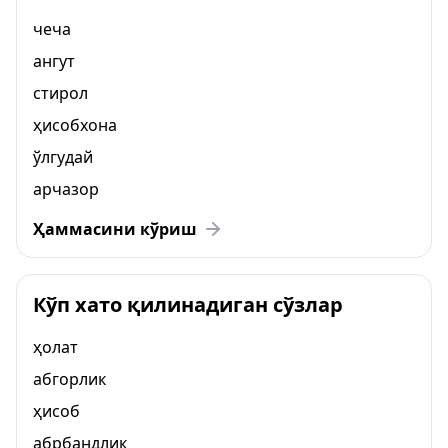
чеча
ангут
стирол
ҳисобхона
ўлгудай
арчазор
Ҳаммасини кўриш
Кўп хато қилинадиган сўзлар
ҳолат
абгорлик
ҳисоб
абрбандлик