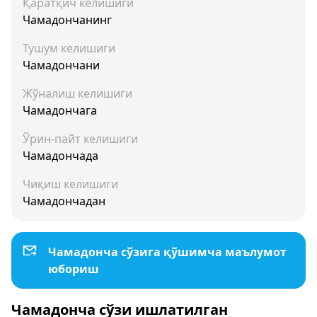
Қаратқич келишиги
Чамадончанинг
Тушум келишиги
Чамадончани
Жўналиш келишиги
Чамадончага
Ўрин-пайт келишиги
Чамадончада
Чиқиш келишиги
Чамадончадан
Чамадонча сўзига қўшимча маълумот
юбориш
Чамадонча сўзи ишлатилган