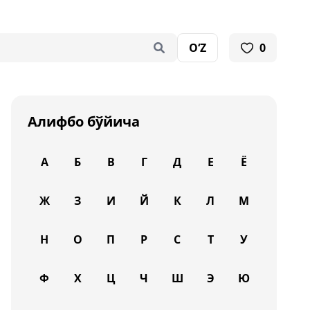
O‘Z
0
Алифбо бўйича
А
Б
В
Г
Д
Е
Ё
Ж
З
И
Й
К
Л
М
Н
О
П
Р
С
Т
У
Ф
Х
Ц
Ч
Ш
Э
Ю