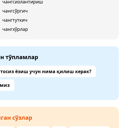
чангсизлантириш
чангсўргич
чангтуткич
чангхўрлар
ан тўпламлар
тосиз ёзиш учун нима қилиш керак?
амиз
ган сўзлар