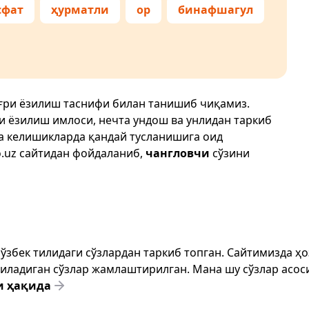
сфат
ҳурматли
ор
бинафшагул
ўғри ёзилиш таснифи билан танишиб чиқамиз.
ри ёзилиш имлоси, нечта ундош ва унлидан таркиб
да келишикларда қандай тусланишига оид
.uz
сайтидан фойдаланиб,
чангловчи
сўзини
т ўзбек тилидаги сўзлардан таркиб топган. Сайтимизда 
ёзиладиган сўзлар жамлаштирилган. Мана шу сўзлар асоси
и ҳақида