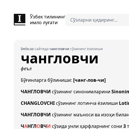
Ўзбек тилининг
имло луғати
Imlo.uz
сайтида
чангловчи
сўзининг ёзилиши
чангловчи
феъл
Бўғинларга бўлиниши:
[чанг-лов-чи]
ЧАНГЛОВЧИ
сўзининг синонимларини
Sinoni
CHANGLOVCHI
сўзининг лотинча ёзилиши
Loti
ЧАНГЛОВЧИ
сўзининг маъноси ва изоҳи била
Ч
А
НГ
Л
О
В
Ч
И
сўзида унли ҳарфларнинг сони
3
т