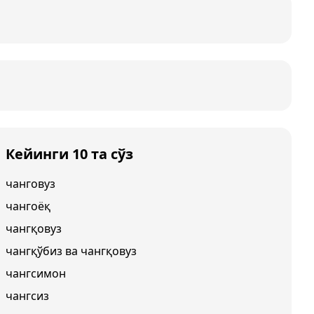
Кейинги 10 та сўз
чанговуз
чангоёқ
чангқовуз
чангқўбиз ва чангқовуз
чангсимон
чангсиз