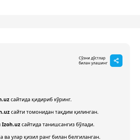
Сўзни дўстлар
билан улашинг
m.uz
сайтида қидириб кўринг.
n.uz
сайти томонидан тақдим қилинган.
н
Izoh.uz
сайтида танишсангиз бўлади.
а ва улар қизил ранг билан белгиланган.