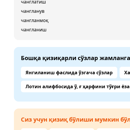
чанглатиш
чангланув
чангланмоқ
чангланиш
Бошқа қизиқарли сўзлар жамланг
Янгиланиш фаслида ўзгача сўзлар
Ха
Лотин алифбосида ў, ғ ҳарфини тўғри ёз
Сиз учун қизиқ бўлиши мумкин бўл