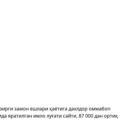
ҳозирги замон ёшлари ҳаётига дахлдор оммабоп
да яратилган имло луғати сайти, 87 000 дан ортиқ