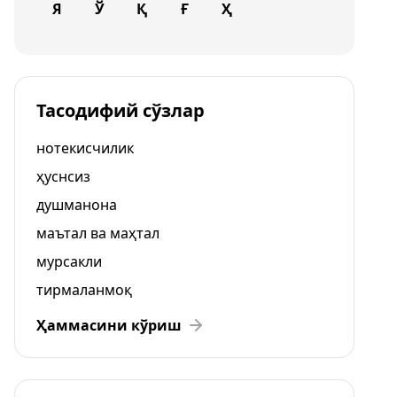
Я
Ў
Қ
Ғ
Ҳ
Тасодифий сўзлар
нотекисчилик
ҳуснсиз
душманона
маътал ва маҳтал
мурсакли
тирмаланмоқ
Ҳаммасини кўриш