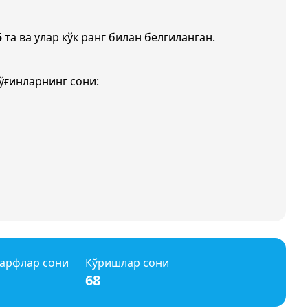
5
та ва улар кўк ранг билан белгиланган.
ўғинларнинг сони:
арфлар сони
Кўришлар сони
68