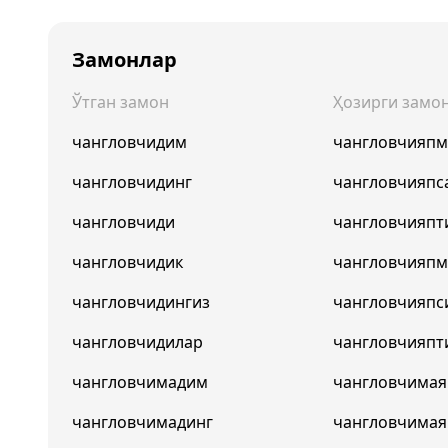
Замонлар
Ўтган замон
Ҳозирги замо
чангловчидим
чангловчияп
чангловчидинг
чангловчияпс
чангловчиди
чангловчияпт
чангловчидик
чангловчияпм
чангловчидингиз
чангловчияпс
чангловчидилар
чангловчияпт
чангловчимадим
чангловчима
чангловчимадинг
чангловчимая