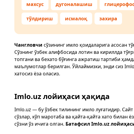
махсус
дугоналашиш
глицерофо
тўлдириш
исмалоқ
захира
Чангловчи
сўзининг имло қоидаларига асосан т
Сўзнинг ўзбек алифбосида лотин ва кириллда тўғ
топгани ва бехато бўғинга ажратиш тартиби ҳам
маълумотлар берилган. Ўйлаймизки, энди сиз
Imlo
хатосиз ёза оласиз.
Imlo.uz лойиҳаси ҳақида
Imlo.uz — бу ўзбек тилининг имло луғатидир. Сай
сўзлар, кўп маротаба ва қайта-қайта хато билан 
сўзни ўз ичига олган.
Батафсил Imlo.uz лойиҳас