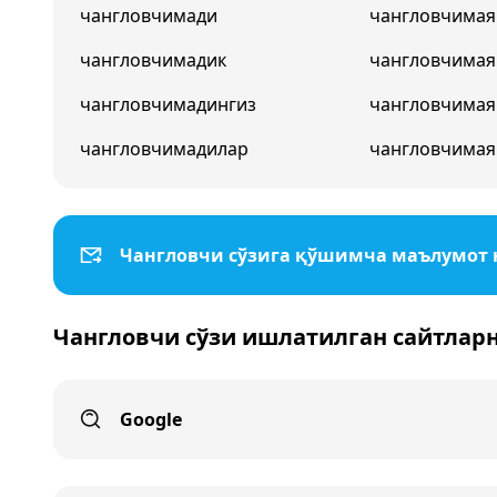
чангловчимади
чангловчимая
чангловчимадик
чангловчима
чангловчимадингиз
чангловчимая
чангловчимадилар
чангловчимая
Чангловчи сўзига қўшимча маълумот
Чангловчи сўзи ишлатилган сайтлар
Google