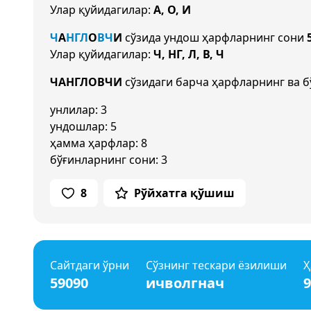
Улар қуйидагилар:
А, О, И
Ч
А
НГ
Л
О
В
Ч
И
сўзида ундош ҳарфларнинг сони
Улар қуйидагилар:
Ч, НГ, Л, В, Ч
ЧАНГЛОВЧИ
сўзидаги барча ҳарфларнинг ва б
унлилар: 3
ундошлар: 5
ҳамма ҳарфлар: 8
бўғинларнинг сони: 3
8
Рўйхатга қўшиш
Сайтдаги ўрни
Сўзнинг тескари ёзилиши
Ҳ
59090
ичволгнач
9