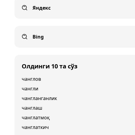
Яндекс
Bing
Олдинги 10 та сўз
чанглов
чангли
чангланганлик
чанглаш
чанглатмоқ
чанглаткич