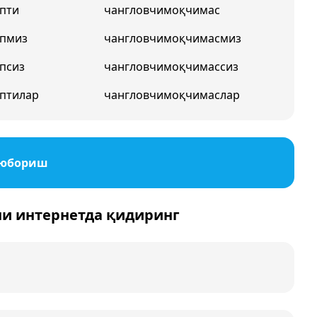
пти
чангловчимоқчимас
япмиз
чангловчимоқчимасмиз
псиз
чангловчимоқчимассиз
птилар
чангловчимоқчимаслар
 юбориш
ни интернетда қидиринг