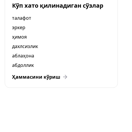
Кўп хато қилинадиган сўзлар
талафот
эркер
ҳимоя
дахлсизлик
аблаҳона
абдоллик
Ҳаммасини кўриш