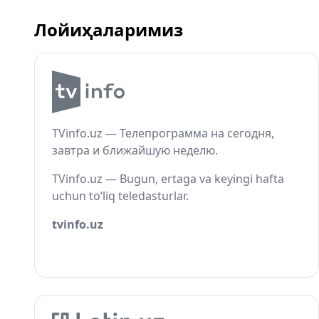
Лойиҳаларимиз
TVinfo.uz — Телепрограмма на сегодня,
завтра и ближайшую неделю.
TVinfo.uz — Bugun, ertaga va keyingi hafta
uchun to‘liq teledasturlar.
tvinfo.uz