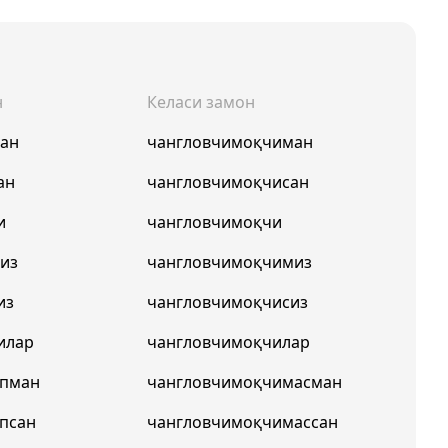
н
Келаси замон
ман
чангловчимоқчиман
ан
чангловчимоқчисан
и
чангловчимоқчи
из
чангловчимоқчимиз
из
чангловчимоқчисиз
илар
чангловчимоқчилар
япман
чангловчимоқчимасман
псан
чангловчимоқчимассан