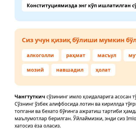
Конституциямизда энг кўп ишлатилган с
Сиз учун қизиқ бўлиши мумкин бўл
алкоголли
раҳмат
масъул
му
мозий
навшадил
ҳолат
Чангтуткич
сўзининг имло қоидаларига асосан т
Сўзнинг ўзбек алифбосида лотин ва кириллда тўғ
топгани ва бехато бўғинга ажратиш тартиби ҳам
маълумотлар берилган. Ўйлаймизки, энди сиз
Imlo
хатосиз ёза оласиз.