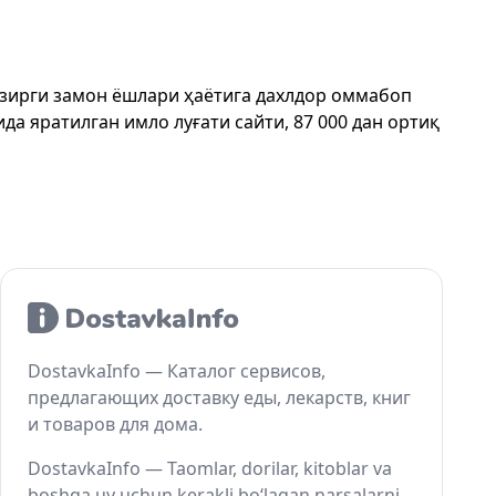
ҳозирги замон ёшлари ҳаётига дахлдор оммабоп
да яратилган имло луғати сайти, 87 000 дан ортиқ
DostavkaInfo — Каталог сервисов,
предлагающих доставку еды, лекарств, книг
и товаров для дома.
DostavkaInfo — Taomlar, dorilar, kitoblar va
boshqa uy uchun kerakli bo‘lagan narsalarni