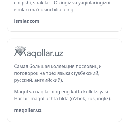
chiqishi, shakllari. O‘zingiz va yaqinlaringizni
ismlari ma’nosini bilib oling.
ismlar.com
Самая большая коллекция пословиц и
поговорок на трёх языках (узбекский,
русский, английский).
Maqol va naqllarning eng katta kolleksiyasi.
Har bir maqol uchta tilda (o‘zbek, rus, ingliz).
maqollar.uz