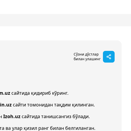
Сўзни дўстлар
билан улашинг
m.uz
сайтида қидириб кўринг.
in.uz
сайти томонидан тақдим қилинган.
ан
Izoh.uz
сайтида танишсангиз бўлади.
та ва улар қизил ранг билан белгиланган.