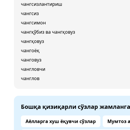
чангсизлантириш
чангсиз
чангсимон
чангқўбиз ва чангқовуз
чангқовуз
чангоёқ
чанговуз
чангловчи
чанглов
Бошқа қизиқарли сўзлар жамланг
Аёлларга хуш ёқувчи сўзлар
Мумтоз 