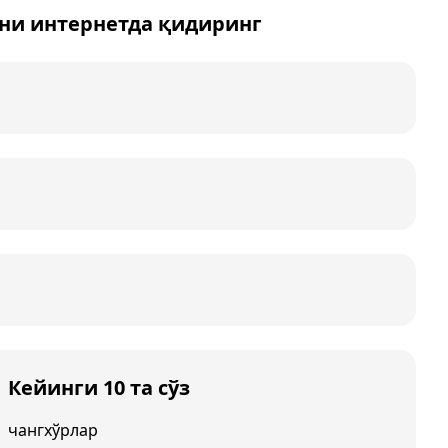
рни интернетда қидиринг
Кейинги 10 та сўз
чангхўрлар