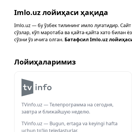
Imlo.uz лойиҳаси ҳақида
Imlo.uz — бу ўзбек тилининг имло луғатидир. Сай
сўзлар, кўп маротаба ва қайта-қайта хато билан 
сўзни ўз ичига олган.
Батафсил Imlo.uz лойиҳас
Лойиҳаларимиз
TVinfo.uz — Телепрограмма на сегодня,
завтра и ближайшую неделю.
TVinfo.uz — Bugun, ertaga va keyingi hafta
uchun to‘liq teledasturlar.