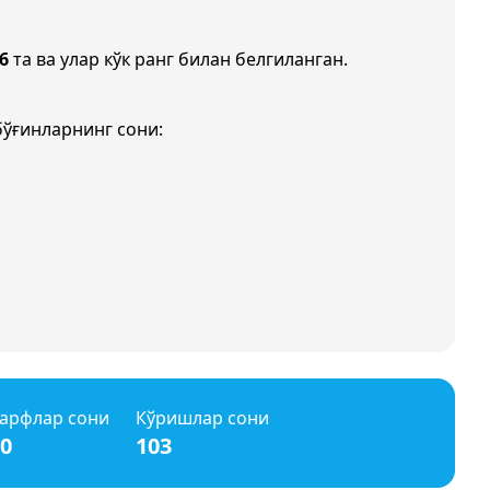
6
та ва улар кўк ранг билан белгиланган.
бўғинларнинг сони:
арфлар сони
Кўришлар сони
0
103