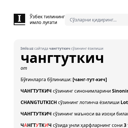
Ўзбек тилининг
имло луғати
Imlo.uz
сайтида
чангтуткич
сўзининг ёзилиши
чангтуткич
от
Бўғинларга бўлиниши:
[чанг-тут-кич]
ЧАНГТУТКИЧ
сўзининг синонимларини
Sinoni
CHANGTUTKICH
сўзининг лотинча ёзилиши
Lot
ЧАНГТУТКИЧ
сўзининг маъноси ва изоҳи бил
Ч
А
НГ
Т
У
Т
К
И
Ч
сўзида унли ҳарфларнинг сони
3