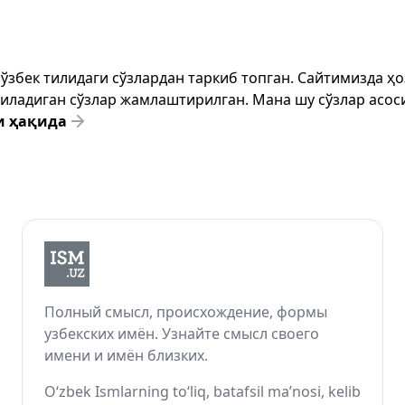
т ўзбек тилидаги сўзлардан таркиб топган. Сайтимизда 
ёзиладиган сўзлар жамлаштирилган. Мана шу сўзлар асоси
и ҳақида
Полный смысл, происхождение, формы
узбекских имён. Узнайте смысл своего
имени и имён близких.
O‘zbek Ismlarning to‘liq, batafsil ma’nosi, kelib