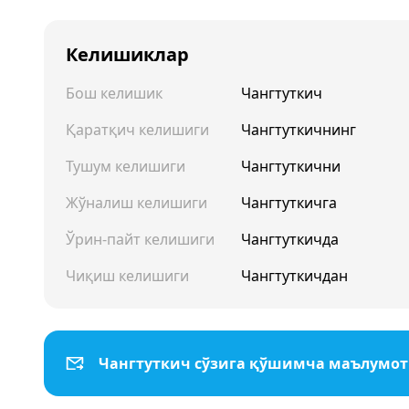
Келишиклар
Бош келишик
Чангтуткич
Қаратқич келишиги
Чангтуткичнинг
Тушум келишиги
Чангтуткични
Жўналиш келишиги
Чангтуткичга
Ўрин-пайт келишиги
Чангтуткичда
Чиқиш келишиги
Чангтуткичдан
Чангтуткич сўзига қўшимча маълумо