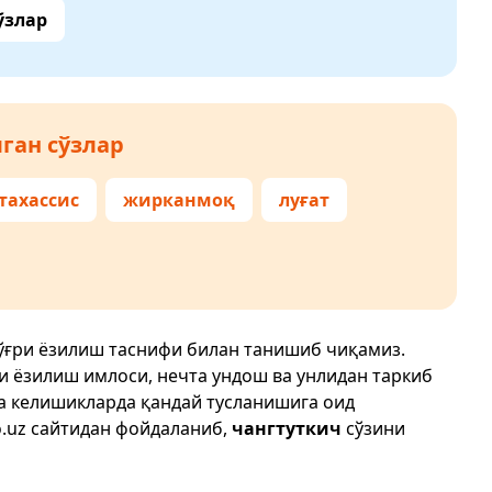
ўзлар
ган сўзлар
тахассис
жирканмоқ
луғат
ўғри ёзилиш таснифи билан танишиб чиқамиз.
ри ёзилиш имлоси, нечта ундош ва унлидан таркиб
да келишикларда қандай тусланишига оид
.uz
сайтидан фойдаланиб,
чангтуткич
сўзини