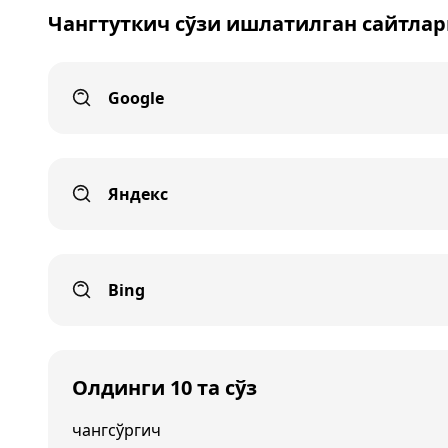
Чангтуткич сўзи ишлатилган сайтла
Google
Яндекс
Bing
Олдинги 10 та сўз
чангсўргич