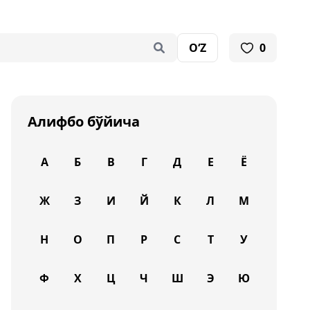
O‘Z
0
Алифбо бўйича
А
Б
В
Г
Д
Е
Ё
Ж
З
И
Й
К
Л
М
Н
О
П
Р
С
Т
У
Ф
Х
Ц
Ч
Ш
Э
Ю