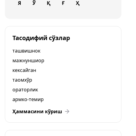
Я
Ў
Қ
Ғ
Ҳ
Тасодифий сўзлар
ташвишнок
мажнуншиор
кексайган
таомхўр
ораторлик
армко-темир
Ҳаммасини кўриш