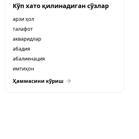
Кўп хато қилинадиган сўзлар
арзи ҳол
талафот
акваридлар
абадия
абалиенация
имтиҳон
Ҳаммасини кўриш