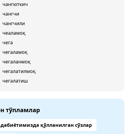
чангюткич
чангчи
чангчили
чеаламоқ
чега
чегаламоқ
чегаланмоқ
чегалатилмоқ
чегалатиш
ан тўпламлар
адабиётимизда қўлланилган сўзлар