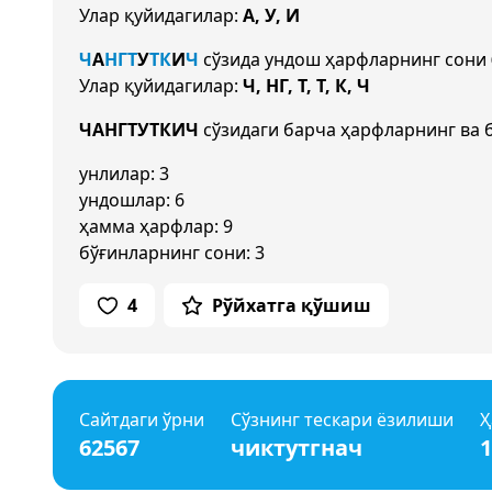
Улар қуйидагилар:
А, У, И
Ч
А
НГ
Т
У
Т
К
И
Ч
сўзида ундош ҳарфларнинг сони
Улар қуйидагилар:
Ч, НГ, Т, Т, К, Ч
ЧАНГТУТКИЧ
сўзидаги барча ҳарфларнинг ва 
унлилар: 3
ундошлар: 6
ҳамма ҳарфлар: 9
бўғинларнинг сони: 3
4
Рўйхатга қўшиш
Сайтдаги ўрни
Сўзнинг тескари ёзилиши
Ҳ
62567
чиктутгнач
1