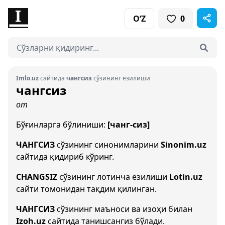
O‘Z
0
Imlo.uz
сайтида
чангсиз
сўзининг ёзилиши
чангсиз
от
Бўғинларга бўлиниши:
[чанг-сиз]
ЧАНГСИЗ
сўзининг синонимларини
Sinonim.uz
сайтида қидириб кўринг.
CHANGSIZ
сўзининг лотинча ёзилиши
Lotin.uz
сайти томонидан тақдим қилинган.
ЧАНГСИЗ
сўзининг маъноси ва изоҳи билан
Izoh.uz
сайтида танишсангиз бўлади.