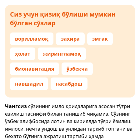
Сиз учун қизиқ бўлиши мумкин
бўлган сўзлар
ворилламоқ
захира
эмгак
ҳолат
жирингламоқ
бионавигация
ўзбекча
навшадил
насабдош
Чангсиз
сўзининг имло қоидаларига асосан тўғри
ёзилиш таснифи билан танишиб чиқамиз. Сўзнинг
ўзбек алифбосида лотин ва кириллда тўғри ёзилиш
имлоси, нечта ундош ва унлидан таркиб топгани ва
бехато бўғинга ажратиш тартиби ҳамда