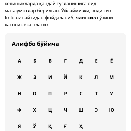
келишикларда қандай тусланишига оид
маълумотлар берилган. Ўйлаймизки, энди сиз
Imlo.uz
сайтидан фойдаланиб,
чангсиз
сўзини
хатосиз ёза оласиз.
Алифбо бўйича
А
Б
В
Г
Д
Е
Ё
Ж
З
И
Й
К
Л
М
Н
О
П
Р
С
Т
У
Ф
Х
Ц
Ч
Ш
Э
Ю
Я
Ў
Қ
Ғ
Ҳ