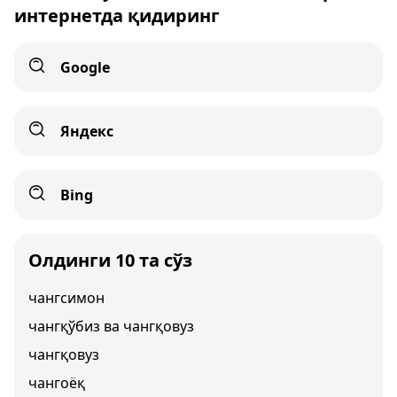
интернетда қидиринг
Google
Яндекс
Bing
Олдинги 10 та сўз
чангсимон
чангқўбиз ва чангқовуз
чангқовуз
чангоёқ