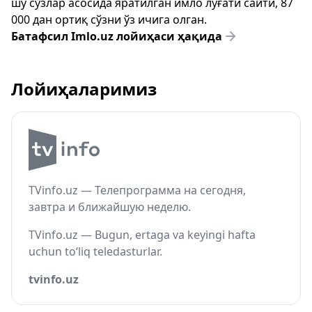
шу сўзлар асосида яратилган имло луғати сайти, 87
000 дан ортиқ сўзни ўз ичига олган.
Батафсил Imlo.uz лойиҳаси ҳақида
Лойиҳаларимиз
TVinfo.uz — Телепрограмма на сегодня,
завтра и ближайшую неделю.
TVinfo.uz — Bugun, ertaga va keyingi hafta
uchun to‘liq teledasturlar.
tvinfo.uz