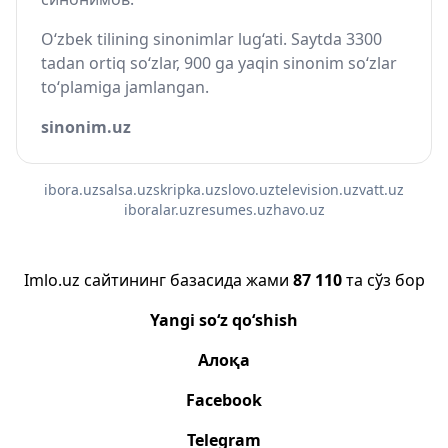
O‘zbek tilining sinonimlar lug‘ati. Saytda 3300
tadan ortiq so‘zlar, 900 ga yaqin sinonim so‘zlar
to‘plamiga jamlangan.
sinonim.uz
ibora.uz
salsa.uz
skripka.uz
slovo.uz
television.uz
vatt.uz
iboralar.uz
resumes.uz
havo.uz
Imlo.uz сайтининг базасида жами
87 110
та сўз бор
Yangi so‘z qo‘shish
Алоқа
Facebook
Telegram