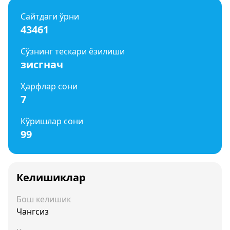
Сайтдаги ўрни
43461
Сўзнинг тескари ёзилиши
зисгнач
Ҳарфлар сони
7
Кўришлар сони
99
Келишиклар
Бош келишик
Чангсиз