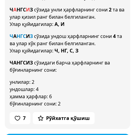
Ч
А
НГ
С
И
З
сўзида унли ҳарфларнинг сони
2
та ва
улар қизил ранг билан белгиланган.
Улар қуйидагилар:
А, И
Ч
А
НГ
С
И
З
сўзида ундош ҳарфларнинг сони
4
та
ва улар кўк ранг билан белгиланган.
Улар қуйидагилар:
Ч, НГ, С, З
ЧАНГСИЗ
сўзидаги барча ҳарфларнинг ва
бўғинларнинг сони:
унлилар: 2
ундошлар: 4
ҳамма ҳарфлар: 6
бўғинларнинг сони: 2
7
Рўйхатга қўшиш