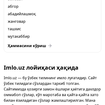
абгор
абадийлашмоқ
жанговар
ташхис
мутакаббир
Ҳаммасини кўриш
Imlo.uz лойиҳаси ҳақида
Imlo.uz — бу ўзбек тилининг имло луғатидир. Сайт
ўзбек тилидаги сўзлардан таркиб топган.
Сайтимизда ҳозирги замон ёшлари ҳаётига дахлдор
оммабоп сўзлар, кўп маротаба ва қайта-қайта хато
билан ёзиладиган сўзлар жамлаштирилган. Мана