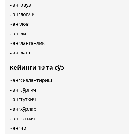
чанговуз
чангловчи
чанглов
чангли
чангланганлик
чанглаш
Кейинги 10 та сўз
чангсизлантириш
чангсўргич
чангтуткич
чангхўрлар
чангюткич
чангчи