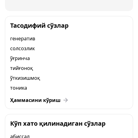
Тасодифий сўзлар
генератив
солсозлик
ўғринча
тийғоноқ
ўткизишмоқ
тоника
Ҳаммасини кўриш
Кўп хато қилинадиган сўзлар
абиссал