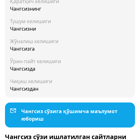
Қаратқич келишиги
Чангсизнинг
Тушум келишиги
Чангсизни
Жўналиш келишиги
Чангсизга
Ўрин-пайт келишиги
Чангсизда
Чиқиш келишиги
Чангсиздан
Чангсиз сўзига қўшимча маълумот
юбориш
Чангсиз сўзи ишлатилган сайтларни