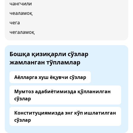
чангчили
чеаламоқ
чега
чегаламоқ
Бошқа қизиқарли сўзлар
жамланган тўпламлар
Аёлларга хуш ёқувчи сўзлар
Мумтоз адабиётимизда қўлланилган
сўзлар
Конституциямизда энг кўп ишлатилган
сўзлар