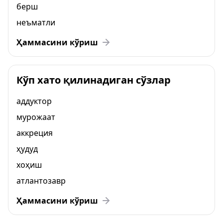
берш
неъматли
Ҳаммасини кўриш
Кўп хато қилинадиган сўзлар
аддуктор
мурожаат
аккреция
ҳудуд
хоҳиш
атлантозавр
Ҳаммасини кўриш