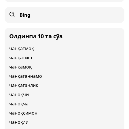
Bing
Олдинги 10 та сўз
чанқатмоқ
чанқатиш
чанқамоқ
чанқаганнамо
чанқаганлик
чаноқчи
чаноқча
чаноқсимон
чаноқли