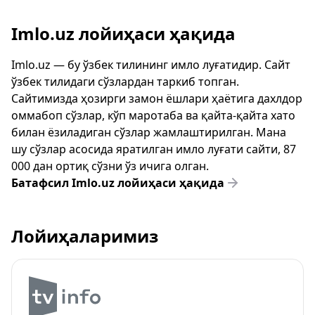
Imlo.uz лойиҳаси ҳақида
Imlo.uz — бу ўзбек тилининг имло луғатидир. Сайт
ўзбек тилидаги сўзлардан таркиб топган.
Сайтимизда ҳозирги замон ёшлари ҳаётига дахлдор
оммабоп сўзлар, кўп маротаба ва қайта-қайта хато
билан ёзиладиган сўзлар жамлаштирилган. Мана
шу сўзлар асосида яратилган имло луғати сайти, 87
000 дан ортиқ сўзни ўз ичига олган.
Батафсил Imlo.uz лойиҳаси ҳақида
Лойиҳаларимиз