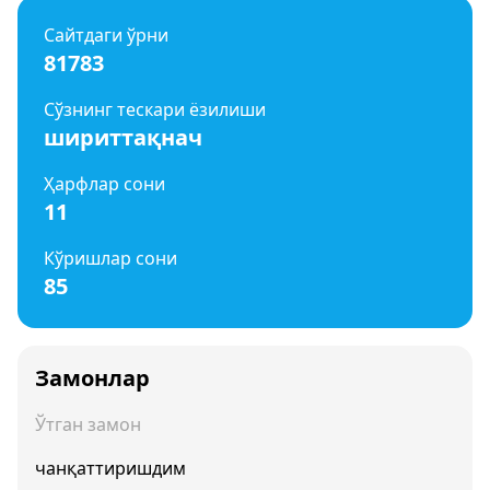
Сайтдаги ўрни
81783
Сўзнинг тескари ёзилиши
шириттақнач
Ҳарфлар сони
11
Кўришлар сони
85
Замонлар
Ўтган замон
чанқаттиришдим