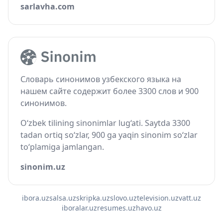
sarlavha.com
Словарь синонимов узбекского языка на
нашем сайте содержит более 3300 слов и 900
синонимов.
O‘zbek tilining sinonimlar lug‘ati. Saytda 3300
tadan ortiq so‘zlar, 900 ga yaqin sinonim so‘zlar
to‘plamiga jamlangan.
sinonim.uz
ibora.uz
salsa.uz
skripka.uz
slovo.uz
television.uz
vatt.uz
iboralar.uz
resumes.uz
havo.uz