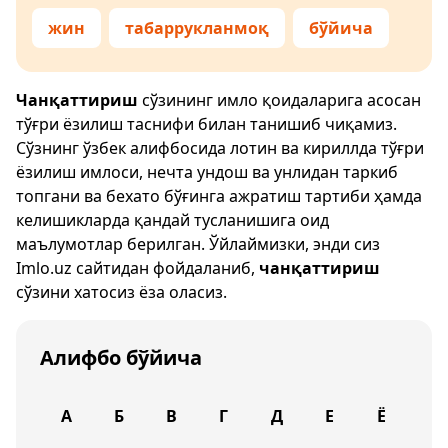
жин
табаррукланмоқ
бўйича
Чанқаттириш
сўзининг имло қоидаларига асосан
тўғри ёзилиш таснифи билан танишиб чиқамиз.
Сўзнинг ўзбек алифбосида лотин ва кириллда тўғри
ёзилиш имлоси, нечта ундош ва унлидан таркиб
топгани ва бехато бўғинга ажратиш тартиби ҳамда
келишикларда қандай тусланишига оид
маълумотлар берилган. Ўйлаймизки, энди сиз
Imlo.uz
сайтидан фойдаланиб,
чанқаттириш
сўзини хатосиз ёза оласиз.
Алифбо бўйича
А
Б
В
Г
Д
Е
Ё