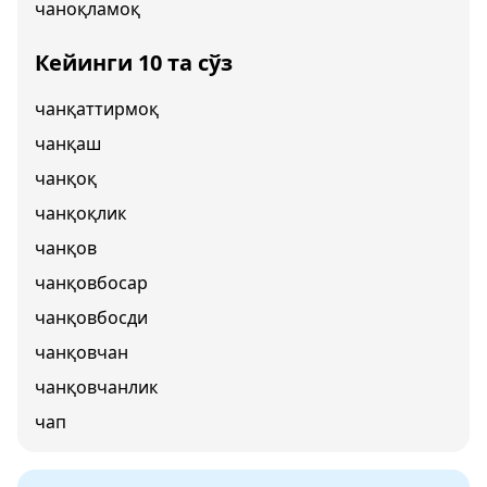
чаноқламоқ
Кейинги 10 та сўз
чанқаттирмоқ
чанқаш
чанқоқ
чанқоқлик
чанқов
чанқовбосар
чанқовбосди
чанқовчан
чанқовчанлик
чап