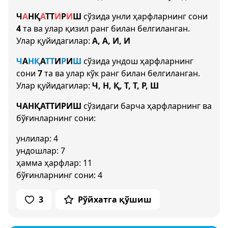
Ч
А
Н
Қ
А
Т
Т
И
Р
И
Ш
сўзида унли ҳарфларнинг сони
4
та ва улар қизил ранг билан белгиланган.
Улар қуйидагилар:
А, А, И, И
Ч
А
Н
Қ
А
Т
Т
И
Р
И
Ш
сўзида ундош ҳарфларнинг
сони
7
та ва улар кўк ранг билан белгиланган.
Улар қуйидагилар:
Ч, Н, Қ, Т, Т, Р, Ш
ЧАНҚАТТИРИШ
сўзидаги барча ҳарфларнинг ва
бўғинларнинг сони:
унлилар: 4
ундошлар: 7
ҳамма ҳарфлар: 11
бўғинларнинг сони: 4
3
Рўйхатга қўшиш