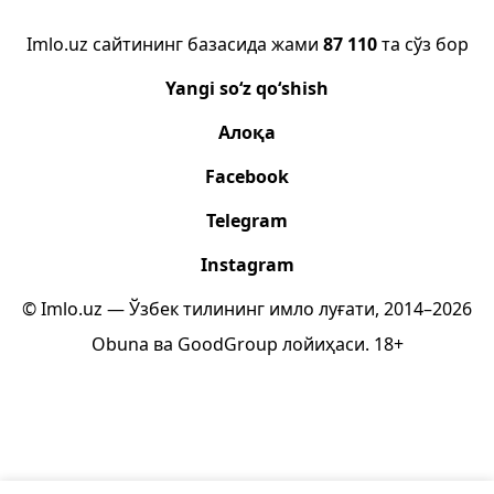
Imlo.uz сайтининг базасида жами
87 110
та сўз бор
Yangi so‘z qo‘shish
Алоқа
Facebook
Telegram
Instagram
© Imlo.uz — Ўзбек тилининг имло луғати, 2014–2026
Obuna
ва
GoodGroup
лойиҳаси.
18+