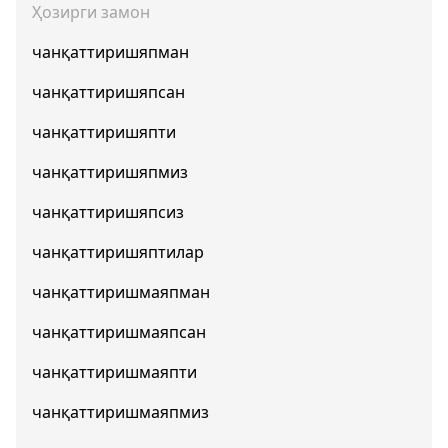
Ҳозирги замон
чанқаттиришяпман
чанқаттиришяпсан
чанқаттиришяпти
чанқаттиришяпмиз
чанқаттиришяпсиз
чанқаттиришяптилар
чанқаттиришмаяпман
чанқаттиришмаяпсан
чанқаттиришмаяпти
чанқаттиришмаяпмиз