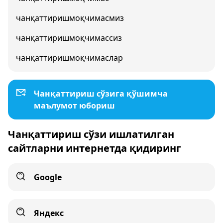
чанқаттиришмоқчимасмиз
чанқаттиришмоқчимассиз
чанқаттиришмоқчимаслар
Чанқаттириш сўзига қўшимча
маълумот юбориш
Чанқаттириш сўзи ишлатилган
сайтларни интернетда қидиринг
Google
Яндекс