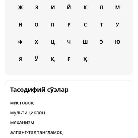
Ж
З
И
Й
К
Л
М
Н
О
П
Р
С
Т
У
Ф
Х
Ц
Ч
Ш
Э
Ю
Я
Ў
Қ
Ғ
Ҳ
Тасодифий сўзлар
мистовоқ
мультициклон
механизм
алпанг-талпангламоқ