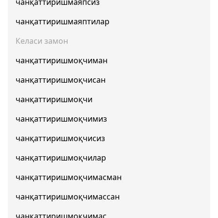
чанқаттиришмаяпсиз
чанқаттиришмаяптилар
Келаси замон
чанқаттиришмоқчиман
чанқаттиришмоқчисан
чанқаттиришмоқчи
чанқаттиришмоқчимиз
чанқаттиришмоқчисиз
чанқаттиришмоқчилар
чанқаттиришмоқчимасман
чанқаттиришмоқчимассан
чанқаттиришмоқчимас