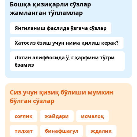
Бошқа қизиқарли сўзлар
жамланган тўпламлар
Янгиланиш фаслида ўзгача сўзлар
Хатосиз ёзиш учун нима қилиш керак?
Лотин алифбосида ў, ғ ҳарфини тўғри
ёзамиз
Сиз учун қизиқ бўлиши мумкин
бўлган сўзлар
соғлик
жайдари
исмалоқ
тилхат
бинафшагул
эсдалик