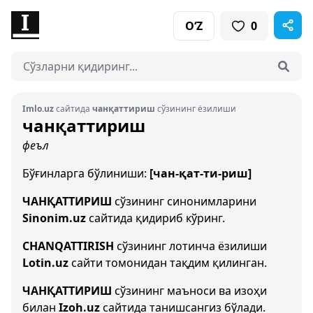
O‘Z
0
Imlo.uz
сайтида
чанқаттириш
сўзининг ёзилиши
чанқаттириш
феъл
Бўғинларга бўлиниши:
[чан-қат-ти-риш]
ЧАНҚАТТИРИШ
сўзининг синонимларини
Sinonim.uz
сайтида қидириб кўринг.
CHANQATTIRISH
сўзининг лотинча ёзилиши
Lotin.uz
сайти томонидан тақдим қилинган.
ЧАНҚАТТИРИШ
сўзининг маъноси ва изоҳи
билан
Izoh.uz
сайтида танишсангиз бўлади.