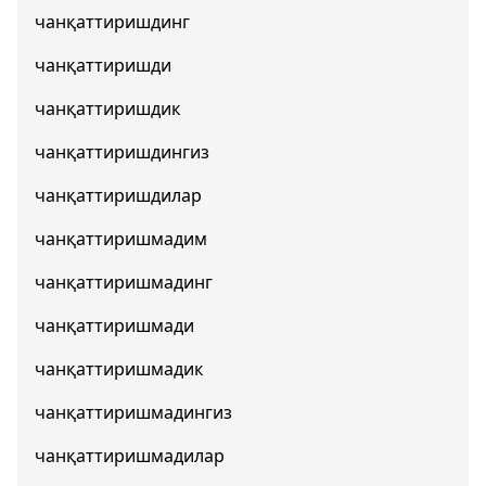
чанқаттиришдинг
чанқаттиришди
чанқаттиришдик
чанқаттиришдингиз
чанқаттиришдилар
чанқаттиришмадим
чанқаттиришмадинг
чанқаттиришмади
чанқаттиришмадик
чанқаттиришмадингиз
чанқаттиришмадилар