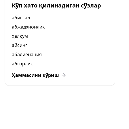
Кўп хато қилинадиган сўзлар
абиссал
абжадхнонлик
ҳалқум
айсинг
абалиенация
абгорлик
Ҳаммасини кўриш