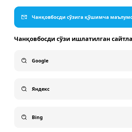
Чанқовбосди сўзига қўшимча маълум
Чанқовбосди сўзи ишлатилган сайтл
Google
Яндекс
Bing