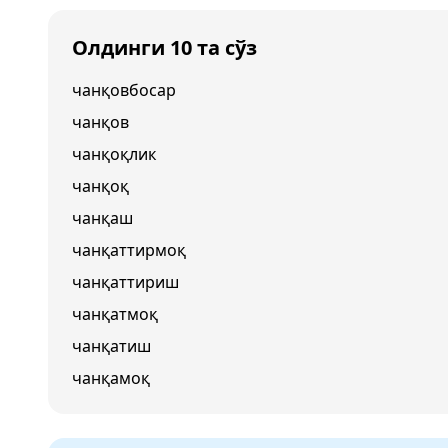
Олдинги 10 та сўз
чанқовбосар
чанқов
чанқоқлик
чанқоқ
чанқаш
чанқаттирмоқ
чанқаттириш
чанқатмоқ
чанқатиш
чанқамоқ