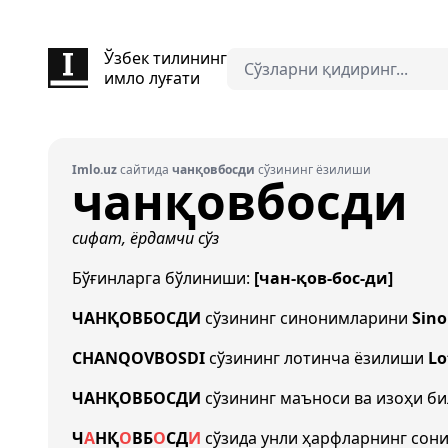
Ўзбек тилининг
имло луғати
Imlo.uz
сайтида
чанқовбосди
сўзининг ёзилиши
чанқовбосди
сифат, ёрдамчи сўз
Бўғинларга бўлиниши:
[чан-қов-бос-ди]
ЧАНҚОВБОСДИ
сўзининг синонимларини
Sin
CHANQOVBOSDI
сўзининг лотинча ёзилиши
Lo
ЧАНҚОВБОСДИ
сўзининг маъноси ва изоҳи б
Ч
А
Н
Қ
О
В
Б
О
С
Д
И
сўзида унли ҳарфларнинг сон