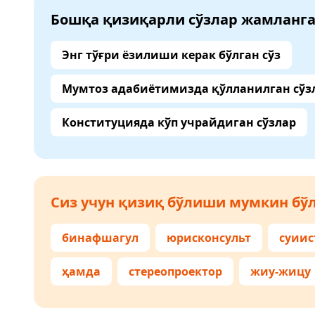
Бошқа қизиқарли сўзлар жамланг
Энг тўғри ёзилиши керак бўлган сўз
Мумтоз адабиётимизда қўлланилган сўз
Конституцияда кўп учрайдиган сўзлар
Сиз учун қизиқ бўлиши мумкин бўл
бинафшагул
юрисконсульт
суиис
ҳамда
стереопроектор
жиу-жицу