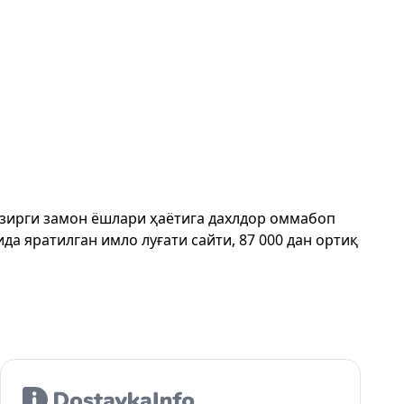
ҳозирги замон ёшлари ҳаётига дахлдор оммабоп
да яратилган имло луғати сайти, 87 000 дан ортиқ