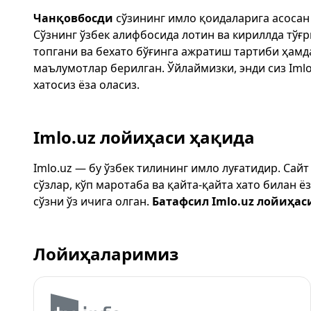
Чанқовбосди
сўзининг имло қоидаларига асосан
Сўзнинг ўзбек алифбосида лотин ва кириллда тўғ
топгани ва бехато бўғинга ажратиш тартиби ҳам
маълумотлар берилган. Ўйлаймизки, энди сиз
Imlo
хатосиз ёза оласиз.
Imlo.uz лойиҳаси ҳақида
Imlo.uz — бу ўзбек тилининг имло луғатидир. Сай
сўзлар, кўп маротаба ва қайта-қайта хато билан 
сўзни ўз ичига олган.
Батафсил Imlo.uz лойиҳас
Лойиҳаларимиз