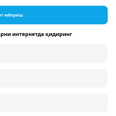
от юбориш
арни интернетда қидиринг