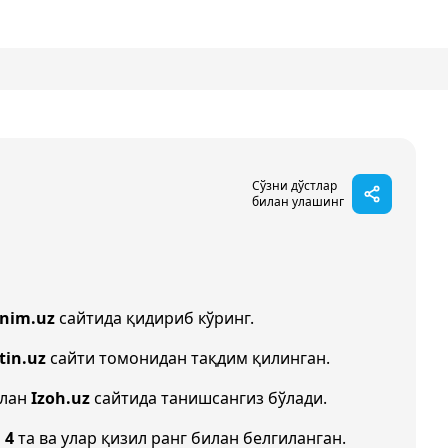
Сўзни дўстлар
билан улашинг
onim.uz
сайтида қидириб кўринг.
tin.uz
сайти томонидан тақдим қилинган.
илан
Izoh.uz
сайтида танишсангиз бўлади.
и
4
та ва улар қизил ранг билан белгиланган.