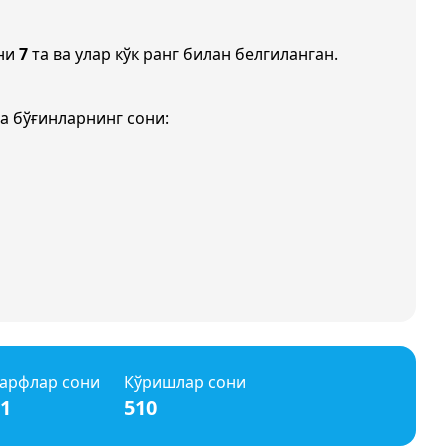
они
7
та ва улар кўк ранг билан белгиланган.
а бўғинларнинг сони:
арфлар сони
Кўришлар сони
1
510