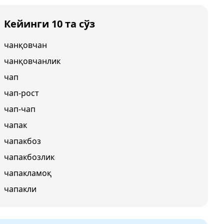
Кейинги 10 та сўз
чанқовчан
чанқовчанлик
чап
чап-рост
чап-чап
чапак
чапакбоз
чапакбозлик
чапакламоқ
чапакли