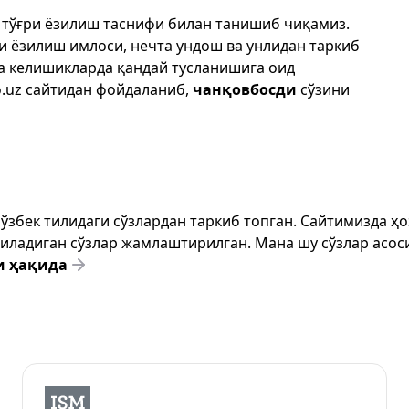
 тўғри ёзилиш таснифи билан танишиб чиқамиз.
ри ёзилиш имлоси, нечта ундош ва унлидан таркиб
да келишикларда қандай тусланишига оид
.uz
сайтидан фойдаланиб,
чанқовбосди
сўзини
т ўзбек тилидаги сўзлардан таркиб топган. Сайтимизда 
ёзиладиган сўзлар жамлаштирилган. Мана шу сўзлар асоси
и ҳақида