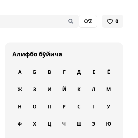
O‘Z
0
Алифбо бўйича
А
Б
В
Г
Д
Е
Ё
Ж
З
И
Й
К
Л
М
Н
О
П
Р
С
Т
У
Ф
Х
Ц
Ч
Ш
Э
Ю