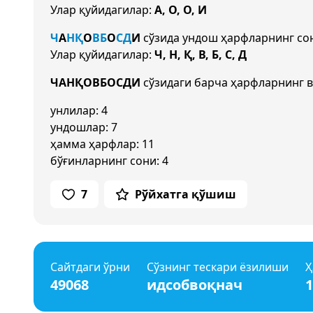
Улар қуйидагилар:
А, О, О, И
Ч
А
Н
Қ
О
В
Б
О
С
Д
И
сўзида ундош ҳарфларнинг с
Улар қуйидагилар:
Ч, Н, Қ, В, Б, С, Д
ЧАНҚОВБОСДИ
сўзидаги барча ҳарфларнинг в
унлилар: 4
ундошлар: 7
ҳамма ҳарфлар: 11
бўғинларнинг сони: 4
7
Рўйхатга қўшиш
Сайтдаги ўрни
Сўзнинг тескари ёзилиши
Ҳ
49068
идсобвоқнач
1