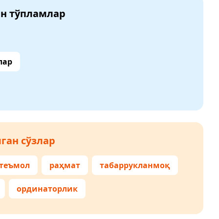
ан тўпламлар
лар
ган сўзлар
теъмол
раҳмат
табаррукланмоқ
ординаторлик