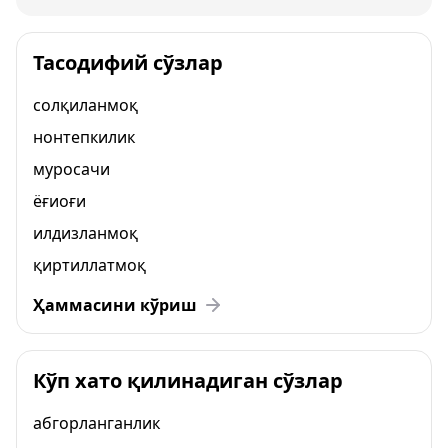
Тасодифий сўзлар
солқиланмоқ
нонтепкилик
муросачи
ёғиоғи
илдизланмоқ
қиртиллатмоқ
Ҳаммасини кўриш
Кўп хато қилинадиган сўзлар
абгорланганлик