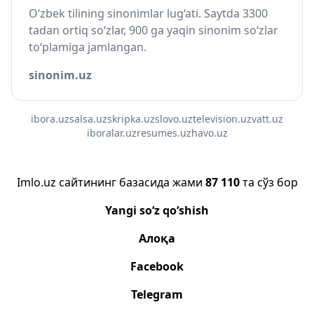
O‘zbek tilining sinonimlar lug‘ati. Saytda 3300
tadan ortiq so‘zlar, 900 ga yaqin sinonim so‘zlar
to‘plamiga jamlangan.
sinonim.uz
ibora.uz
salsa.uz
skripka.uz
slovo.uz
television.uz
vatt.uz
iboralar.uz
resumes.uz
havo.uz
Imlo.uz сайтининг базасида жами
87 110
та сўз бор
Yangi so‘z qo‘shish
Алоқа
Facebook
Telegram