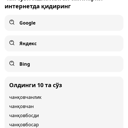
интернетда қидиринг
Google
Яндекс
Bing
Олдинги 10 та сўз
чанқовчанлик
чанқовчан
чанқовбосди
чанқовбосар