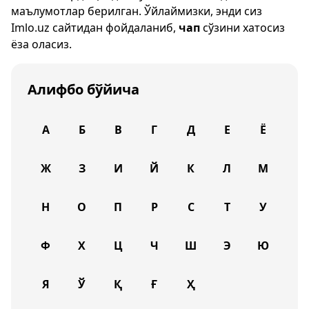
маълумотлар берилган. Ўйлаймизки, энди сиз
Imlo.uz
сайтидан фойдаланиб,
чап
сўзини хатосиз
ёза оласиз.
Алифбо бўйича
А
Б
В
Г
Д
Е
Ё
Ж
З
И
Й
К
Л
М
Н
О
П
Р
С
Т
У
Ф
Х
Ц
Ч
Ш
Э
Ю
Я
Ў
Қ
Ғ
Ҳ