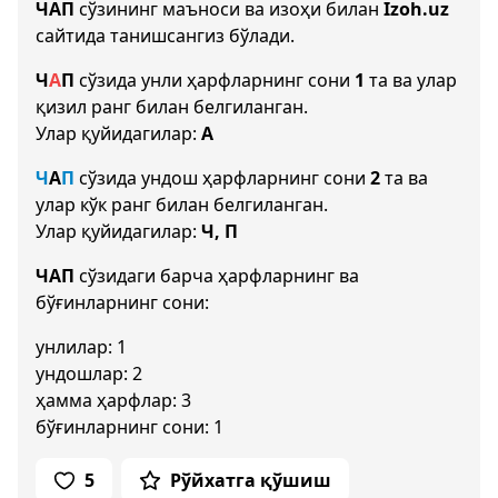
ЧАП
сўзининг маъноси ва изоҳи билан
Izoh.uz
сайтида танишсангиз бўлади.
Ч
А
П
сўзида унли ҳарфларнинг сони
1
та ва улар
қизил ранг билан белгиланган.
Улар қуйидагилар:
А
Ч
А
П
сўзида ундош ҳарфларнинг сони
2
та ва
улар кўк ранг билан белгиланган.
Улар қуйидагилар:
Ч, П
ЧАП
сўзидаги барча ҳарфларнинг ва
бўғинларнинг сони:
унлилар: 1
ундошлар: 2
ҳамма ҳарфлар: 3
бўғинларнинг сони: 1
5
Рўйхатга қўшиш