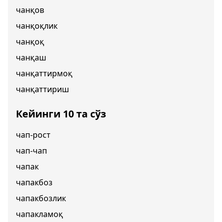
чанқов
чанқоқлик
чанқоқ
чанқаш
чанқаттирмоқ
чанқаттириш
Кейинги 10 та сўз
чап-рост
чап-чап
чапак
чапакбоз
чапакбозлик
чапакламоқ