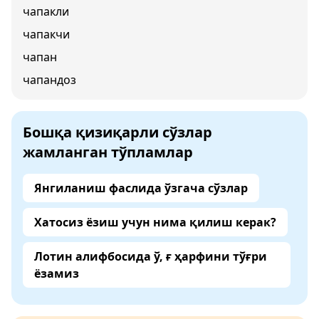
чапакли
чапакчи
чапан
чапандоз
Бошқа қизиқарли сўзлар
жамланган тўпламлар
Янгиланиш фаслида ўзгача сўзлар
Хатосиз ёзиш учун нима қилиш керак?
Лотин алифбосида ў, ғ ҳарфини тўғри
ёзамиз