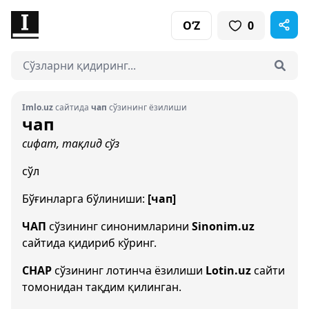
O‘Z
0
Imlo.uz
сайтида
чап
сўзининг ёзилиши
чап
сифат, тақлид сўз
сўл
Бўғинларга бўлиниши:
[чап]
ЧАП
сўзининг синонимларини
Sinonim.uz
сайтида қидириб кўринг.
CHAP
сўзининг лотинча ёзилиши
Lotin.uz
сайти
томонидан тақдим қилинган.