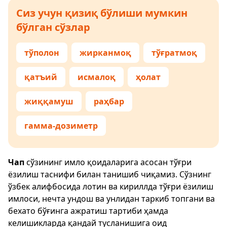
Сиз учун қизиқ бўлиши мумкин
бўлган сўзлар
тўполон
жирканмоқ
тўғратмоқ
қатъий
исмалоқ
ҳолат
жиққамуш
раҳбар
гамма-дозиметр
Чап
сўзининг имло қоидаларига асосан тўғри
ёзилиш таснифи билан танишиб чиқамиз. Сўзнинг
ўзбек алифбосида лотин ва кириллда тўғри ёзилиш
имлоси, нечта ундош ва унлидан таркиб топгани ва
бехато бўғинга ажратиш тартиби ҳамда
келишикларда қандай тусланишига оид