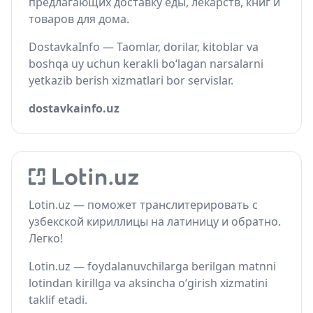
предлагающих доставку еды, лекарств, книг и
товаров для дома.
DostavkaInfo — Taomlar, dorilar, kitoblar va
boshqa uy uchun kerakli bo‘lagan narsalarni
yetkazib berish xizmatlari bor servislar.
dostavkainfo.uz
Lotin.uz — поможет транслитерировать с
узбекской кириллицы на латиницу и обратно.
Легко!
Lotin.uz — foydalanuvchilarga berilgan matnni
lotindan kirillga va aksincha o‘girish xizmatini
taklif etadi.