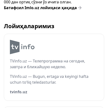
000 дан ортиқ сўзни ўз ичига олган.
Батафсил Imlo.uz лойиҳаси ҳақида
Лойиҳаларимиз
TVinfo.uz — Телепрограмма на сегодня,
завтра и ближайшую неделю.
TVinfo.uz — Bugun, ertaga va keyingi hafta
uchun to‘liq teledasturlar.
tvinfo.uz