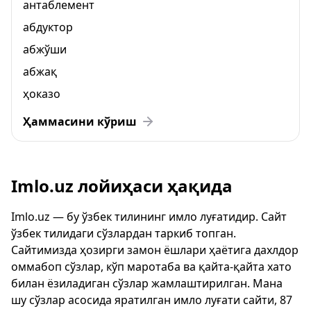
антаблемент
абдуктор
абжўши
абжақ
ҳоказо
Ҳаммасини кўриш
Imlo.uz лойиҳаси ҳақида
Imlo.uz — бу ўзбек тилининг имло луғатидир. Сайт
ўзбек тилидаги сўзлардан таркиб топган.
Сайтимизда ҳозирги замон ёшлари ҳаётига дахлдор
оммабоп сўзлар, кўп маротаба ва қайта-қайта хато
билан ёзиладиган сўзлар жамлаштирилган. Мана
шу сўзлар асосида яратилган имло луғати сайти, 87