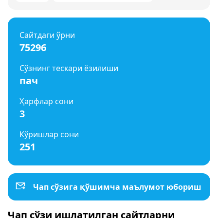
Сайтдаги ўрни
75296
Сўзнинг тескари ёзилиши
пач
Ҳарфлар сони
3
Кўришлар сони
251
Чап сўзига қўшимча маълумот юбориш
Чап сўзи ишлатилган сайтларни