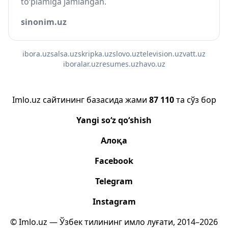
to‘plamiga jamlangan.
sinonim.uz
ibora.uz
salsa.uz
skripka.uz
slovo.uz
television.uz
vatt.uz
iboralar.uz
resumes.uz
havo.uz
Imlo.uz сайтининг базасида жами
87 110
та сўз бор
Yangi so‘z qo‘shish
Алоқа
Facebook
Telegram
Instagram
© Imlo.uz — Ўзбек тилининг имло луғати, 2014–2026