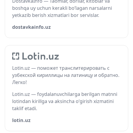
DostavkaInfo — Taomlar, dorilar, kitoblar va
boshqa uy uchun kerakli bo‘lagan narsalarni
yetkazib berish xizmatlari bor servislar.
dostavkainfo.uz
Lotin.uz — поможет транслитерировать с
узбекской кириллицы на латиницу и обратно.
Легко!
Lotin.uz — foydalanuvchilarga berilgan matnni
lotindan kirillga va aksincha o‘girish xizmatini
taklif etadi.
lotin.uz