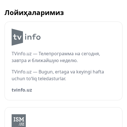
Лойиҳаларимиз
TVinfo.uz — Телепрограмма на сегодня,
завтра и ближайшую неделю.
TVinfo.uz — Bugun, ertaga va keyingi hafta
uchun to‘liq teledasturlar.
tvinfo.uz