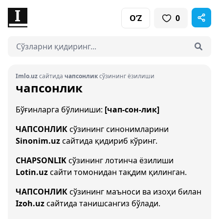
O‘Z
0
Imlo.uz
сайтида
чапсонлик
сўзининг ёзилиши
чапсонлик
Бўғинларга бўлиниши:
[чап-сон-лик]
ЧАПСОНЛИК
сўзининг синонимларини
Sinonim.uz
сайтида қидириб кўринг.
CHAPSONLIK
сўзининг лотинча ёзилиши
Lotin.uz
сайти томонидан тақдим қилинган.
ЧАПСОНЛИК
сўзининг маъноси ва изоҳи билан
Izoh.uz
сайтида танишсангиз бўлади.