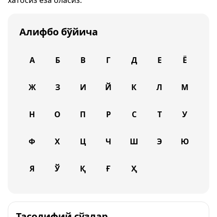
хатосиз ёза оласиз.
Алифбо бўйича
А
Б
В
Г
Д
Е
Ё
Ж
З
И
Й
К
Л
М
Н
О
П
Р
С
Т
У
Ф
Х
Ц
Ч
Ш
Э
Ю
Я
Ў
Қ
Ғ
Ҳ
Тасодифий сўзлар