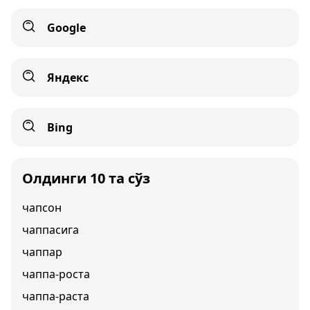
Google
Яндекс
Bing
Олдинги 10 та сўз
чапсон
чаппасига
чаппар
чаппа-роста
чаппа-раста