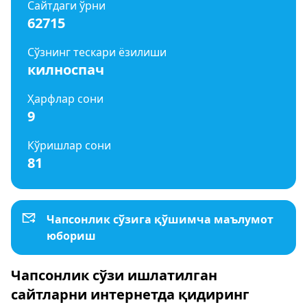
Сайтдаги ўрни
62715
Сўзнинг тескари ёзилиши
килноспач
Ҳарфлар сони
9
Кўришлар сони
81
Чапсонлик сўзига қўшимча маълумот
юбориш
Чапсонлик сўзи ишлатилган
сайтларни интернетда қидиринг