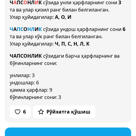
Ч
А
П
С
О
Н
Л
И
К
сўзида унли ҳарфларнинг сони
3
та ва улар қизил ранг билан белгиланган.
Улар қуйидагилар:
А, О, И
Ч
А
П
С
О
Н
Л
И
К
сўзида ундош ҳарфларнинг сони
6
та ва улар кўк ранг билан белгиланган.
Улар қуйидагилар:
Ч, П, С, Н, Л, К
ЧАПСОНЛИК
сўзидаги барча ҳарфларнинг ва
бўғинларнинг сони:
унлилар: 3
ундошлар: 6
ҳамма ҳарфлар: 9
бўғинларнинг сони: 3
6
Рўйхатга қўшиш