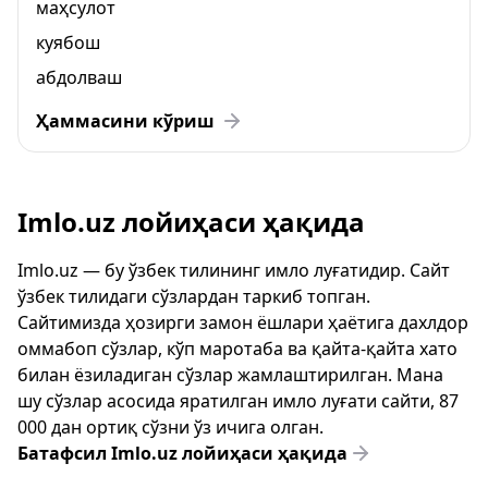
маҳсулот
куябош
абдолваш
Ҳаммасини кўриш
Imlo.uz лойиҳаси ҳақида
Imlo.uz — бу ўзбек тилининг имло луғатидир. Сайт
ўзбек тилидаги сўзлардан таркиб топган.
Сайтимизда ҳозирги замон ёшлари ҳаётига дахлдор
оммабоп сўзлар, кўп маротаба ва қайта-қайта хато
билан ёзиладиган сўзлар жамлаштирилган. Мана
шу сўзлар асосида яратилган имло луғати сайти, 87
000 дан ортиқ сўзни ўз ичига олган.
Батафсил Imlo.uz лойиҳаси ҳақида