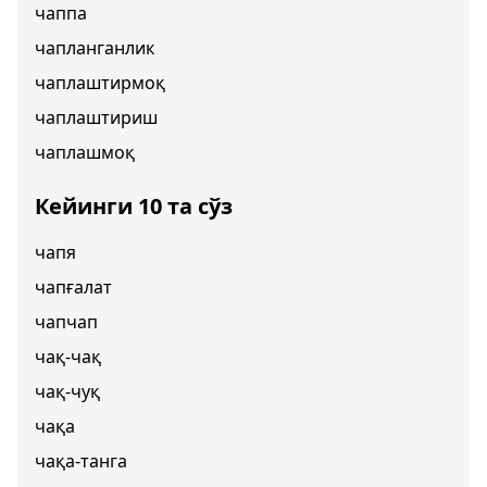
чаппа
чапланганлик
чаплаштирмоқ
чаплаштириш
чаплашмоқ
Кейинги 10 та сўз
чапя
чапғалат
чапчап
чақ-чақ
чақ-чуқ
чақа
чақа-танга