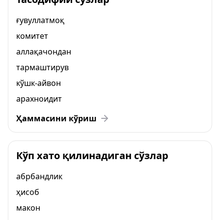
ғувуллатмоқ
комитет
аллақачондан
тармаштирув
кўшк-айвон
арахноидит
Ҳаммасини кўриш
Кўп хато қилинадиган сўзлар
абрбандлик
ҳисоб
макон