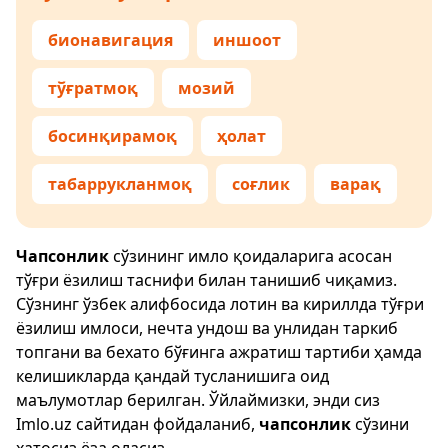
бионавигация
иншоот
тўғратмоқ
мозий
босинқирамоқ
ҳолат
табаррукланмоқ
соғлик
варақ
Чапсонлик
сўзининг имло қоидаларига асосан
тўғри ёзилиш таснифи билан танишиб чиқамиз.
Сўзнинг ўзбек алифбосида лотин ва кириллда тўғри
ёзилиш имлоси, нечта ундош ва унлидан таркиб
топгани ва бехато бўғинга ажратиш тартиби ҳамда
келишикларда қандай тусланишига оид
маълумотлар берилган. Ўйлаймизки, энди сиз
Imlo.uz
сайтидан фойдаланиб,
чапсонлик
сўзини