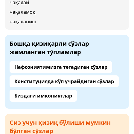
чақадай
чақаламоқ
чақаланиш
Бошқа қизиқарли сўзлар
жамланган тўпламлар
Нафсониятимизга тегадиган сўзлар
Конституцияда кўп учрайдиган сўзлар
Биздаги имкониятлар
Сиз учун қизиқ бўлиши мумкин
бўлган сўзлар