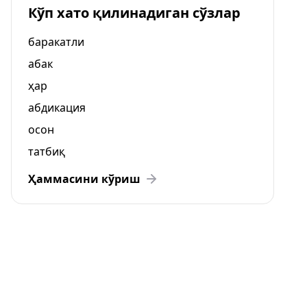
Кўп хато қилинадиган сўзлар
баракатли
абак
ҳар
абдикация
осон
татбиқ
Ҳаммасини кўриш