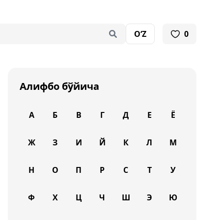
O‘Z
0
Алифбо бўйича
А
Б
В
Г
Д
Е
Ё
Ж
З
И
Й
К
Л
М
Н
О
П
Р
С
Т
У
Ф
Х
Ц
Ч
Ш
Э
Ю