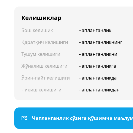
Келишиклар
Бош келишик
Чапланганлик
Қаратқич келишиги
Чапланганликнинг
Тушум келишиги
Чапланганликни
Жўналиш келишиги
Чапланганликга
Ўрин-пайт келишиги
Чапланганликда
Чиқиш келишиги
Чапланганликдан
Чапланганлик сўзига қўшимча маълу