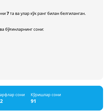
они
7
та ва улар кўк ранг билан белгиланган.
ва бўғинларнинг сони:
арфлар сони
Кўришлар сони
2
91