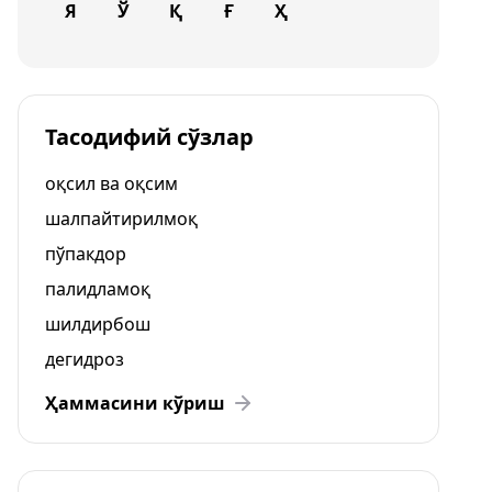
Я
Ў
Қ
Ғ
Ҳ
Тасодифий сўзлар
оқсил ва оқсим
шалпайтирилмоқ
пўпакдор
палидламоқ
шилдирбош
дегидроз
Ҳаммасини кўриш