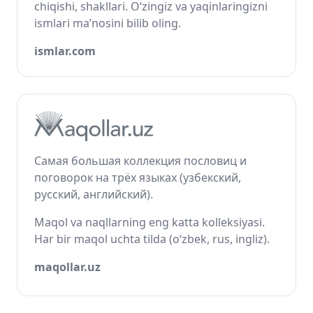
chiqishi, shakllari. O‘zingiz va yaqinlaringizni
ismlari ma’nosini bilib oling.
ismlar.com
Самая большая коллекция пословиц и
поговорок на трёх языках (узбекский,
русский, английский).
Maqol va naqllarning eng katta kolleksiyasi.
Har bir maqol uchta tilda (o‘zbek, rus, ingliz).
maqollar.uz