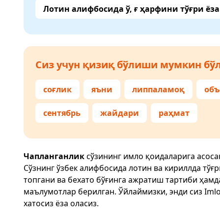
Лотин алифбосида ў, ғ ҳарфини тўғри ёз
Сиз учун қизиқ бўлиши мумкин бўл
соғлик
яъни
липпаламоқ
объ
сентябрь
жайдари
раҳмат
Чапланганлик
сўзининг имло қоидаларига асоса
Сўзнинг ўзбек алифбосида лотин ва кириллда тўғ
топгани ва бехато бўғинга ажратиш тартиби ҳам
маълумотлар берилган. Ўйлаймизки, энди сиз
Imlo
хатосиз ёза оласиз.