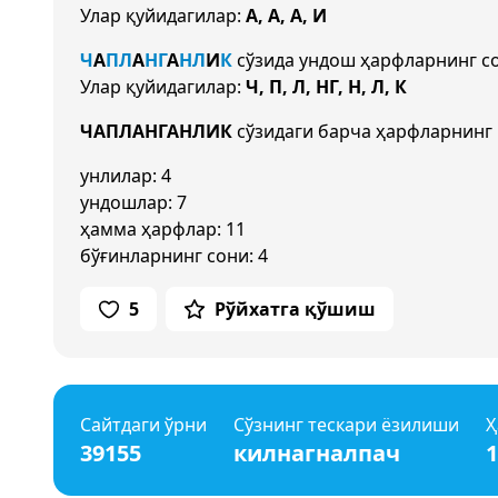
Улар қуйидагилар:
А, А, А, И
Ч
А
П
Л
А
НГ
А
Н
Л
И
К
сўзида ундош ҳарфларнинг с
Улар қуйидагилар:
Ч, П, Л, НГ, Н, Л, К
ЧАПЛАНГАНЛИК
сўзидаги барча ҳарфларнинг 
унлилар: 4
ундошлар: 7
ҳамма ҳарфлар: 11
бўғинларнинг сони: 4
5
Рўйхатга қўшиш
Сайтдаги ўрни
Сўзнинг тескари ёзилиши
Ҳ
39155
килнагналпач
1