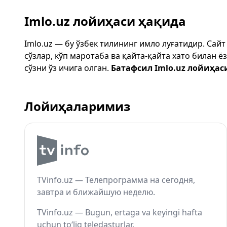
Imlo.uz лойиҳаси ҳақида
Imlo.uz — бу ўзбек тилининг имло луғатидир. Сай
сўзлар, кўп маротаба ва қайта-қайта хато билан 
сўзни ўз ичига олган.
Батафсил Imlo.uz лойиҳас
Лойиҳаларимиз
TVinfo.uz — Телепрограмма на сегодня,
завтра и ближайшую неделю.
TVinfo.uz — Bugun, ertaga va keyingi hafta
uchun to‘liq teledasturlar.