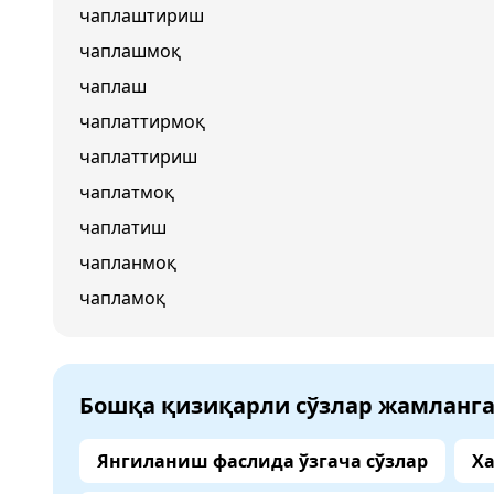
чаплаштириш
чаплашмоқ
чаплаш
чаплаттирмоқ
чаплаттириш
чаплатмоқ
чаплатиш
чапланмоқ
чапламоқ
Бошқа қизиқарли сўзлар жамланг
Янгиланиш фаслида ўзгача сўзлар
Ха