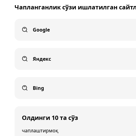
Чапланганлик сўзи ишлатилган сайт
Google
Яндекс
Bing
Олдинги 10 та сўз
чаплаштирмоқ