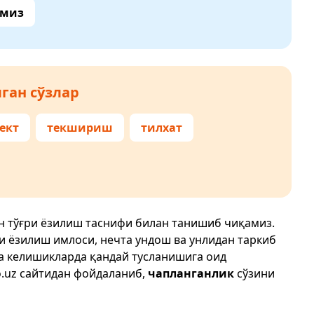
амиз
ган сўзлар
ект
текшириш
тилхат
н тўғри ёзилиш таснифи билан танишиб чиқамиз.
ри ёзилиш имлоси, нечта ундош ва унлидан таркиб
да келишикларда қандай тусланишига оид
.uz
сайтидан фойдаланиб,
чапланганлик
сўзини