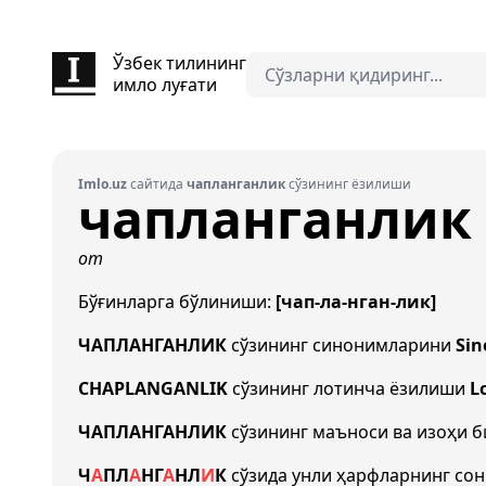
Ўзбек тилининг
имло луғати
Imlo.uz
сайтида
чапланганлик
сўзининг ёзилиши
чапланганлик
от
Бўғинларга бўлиниши:
[чап-ла-нган-лик]
ЧАПЛАНГАНЛИК
сўзининг синонимларини
Sin
CHAPLANGANLIK
сўзининг лотинча ёзилиши
L
ЧАПЛАНГАНЛИК
сўзининг маъноси ва изоҳи 
Ч
А
П
Л
А
НГ
А
Н
Л
И
К
сўзида унли ҳарфларнинг со