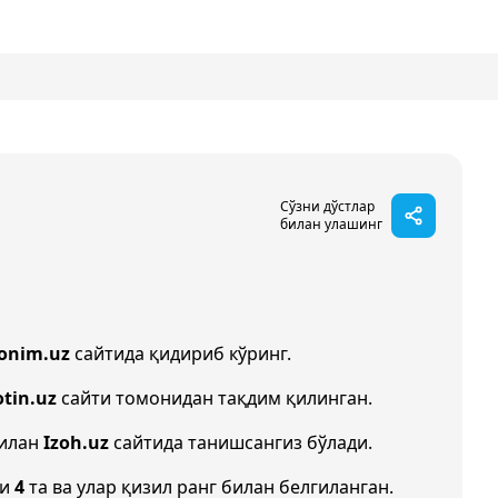
Сўзни дўстлар
билан улашинг
onim.uz
сайтида қидириб кўринг.
otin.uz
сайти томонидан тақдим қилинган.
билан
Izoh.uz
сайтида танишсангиз бўлади.
ни
4
та ва улар қизил ранг билан белгиланган.