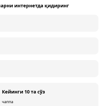
ларни интернетда қидиринг
Кейинги 10 та сўз
чаппа