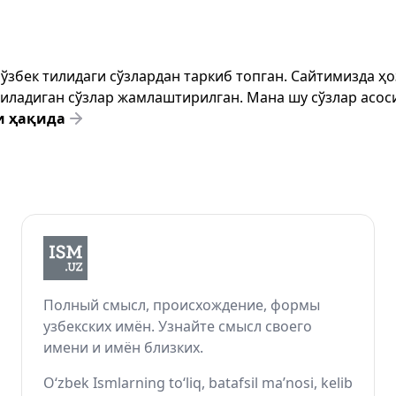
т ўзбек тилидаги сўзлардан таркиб топган. Сайтимизда 
ёзиладиган сўзлар жамлаштирилган. Мана шу сўзлар асоси
и ҳақида
Полный смысл, происхождение, формы
узбекских имён. Узнайте смысл своего
имени и имён близких.
O‘zbek Ismlarning to‘liq, batafsil ma’nosi, kelib