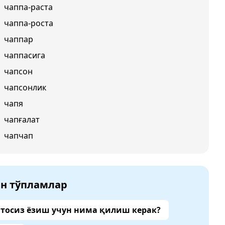
чаппа-раста
чаппа-роста
чаппар
чаппасига
чапсон
чапсонлик
чапя
чапғалат
чапчап
ан тўпламлар
тосиз ёзиш учун нима қилиш керак?