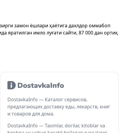
ҳозирги замон ёшлари ҳаётига дахлдор оммабоп
да яратилган имло луғати сайти, 87 000 дан ортиқ
DostavkaInfo — Каталог сервисов,
предлагающих доставку еды, лекарств, книг
и товаров для дома.
DostavkaInfo — Taomlar, dorilar, kitoblar va
boshqa uy uchun kerakli bo‘lagan narsalarni