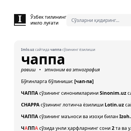
Ўзбек тилининг
имло луғати
Imlo.uz
сайтида
чаппа
сўзининг ёзилиши
чаппа
равиш
этноним ва этнография
•
Бўғинларга бўлиниши:
[чап-па]
ЧАППА
сўзининг синонимларини
Sinonim.uz
с
CHAPPA
сўзининг лотинча ёзилиши
Lotin.uz
са
ЧАППА
сўзининг маъноси ва изоҳи билан
Izoh
Ч
А
П
П
А
сўзида унли ҳарфларнинг сони
2
та ва 