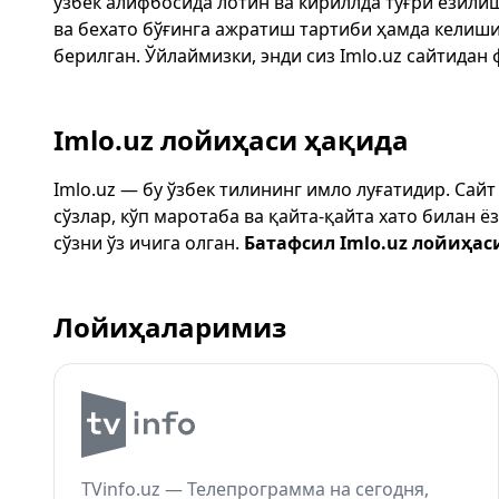
ўзбек алифбосида лотин ва кириллда тўғри ёзили
ва бехато бўғинга ажратиш тартиби ҳамда келиш
берилган. Ўйлаймизки, энди сиз
Imlo.uz
сайтидан 
Imlo.uz лойиҳаси ҳақида
Imlo.uz — бу ўзбек тилининг имло луғатидир. Сай
сўзлар, кўп маротаба ва қайта-қайта хато билан 
сўзни ўз ичига олган.
Батафсил Imlo.uz лойиҳас
Лойиҳаларимиз
TVinfo.uz — Телепрограмма на сегодня,