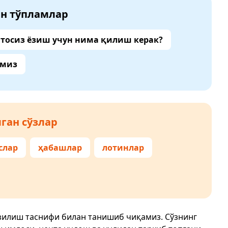
ан тўпламлар
тосиз ёзиш учун нима қилиш керак?
амиз
ган сўзлар
слар
ҳабашлар
лотинлар
ёзилиш таснифи билан танишиб чиқамиз. Сўзнинг