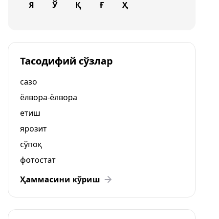
Я
Ў
Қ
Ғ
Ҳ
Тасодифий сўзлар
сазо
ёлвора-ёлвора
етиш
ярозит
сўпоқ
фотостат
Ҳаммасини кўриш