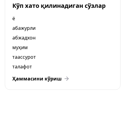
Кўп хато қилинадиган сўзлар
ё
абажурли
абжадхон
муҳим
таассурот
талафот
Ҳаммасини кўриш