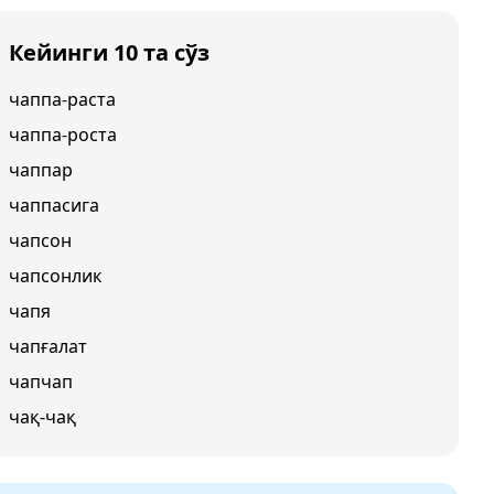
Кейинги 10 та сўз
чаппа-раста
чаппа-роста
чаппар
чаппасига
чапсон
чапсонлик
чапя
чапғалат
чапчап
чақ-чақ