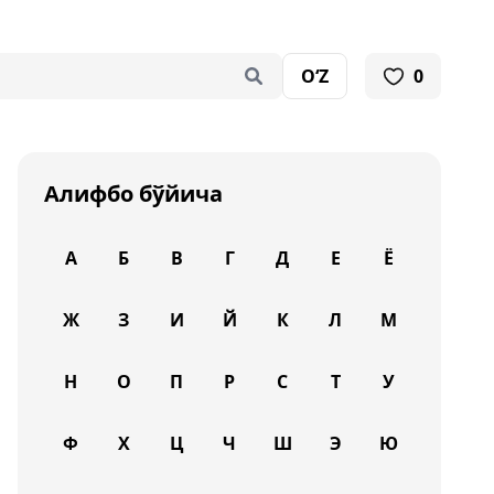
O‘Z
0
Алифбо бўйича
А
Б
В
Г
Д
Е
Ё
Ж
З
И
Й
К
Л
М
Н
О
П
Р
С
Т
У
Ф
Х
Ц
Ч
Ш
Э
Ю