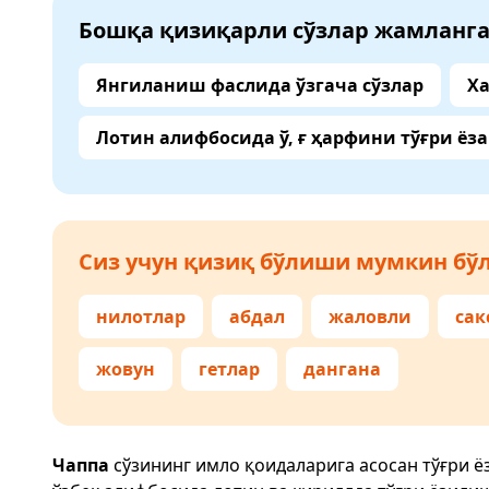
Бошқа қизиқарли сўзлар жамланг
Янгиланиш фаслида ўзгача сўзлар
Ха
Лотин алифбосида ў, ғ ҳарфини тўғри ёз
Сиз учун қизиқ бўлиши мумкин бўл
нилотлар
абдал
жаловли
сак
жовун
гетлар
дангана
Чаппа
сўзининг имло қоидаларига асосан тўғри 