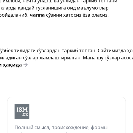
ш имлоси, нечта ундош ва унлидан таркиб топгани
икларда қандай тусланишига оид маълумотлар
фойдаланиб,
чаппа
сўзини хатосиз ёза оласиз.
т ўзбек тилидаги сўзлардан таркиб топган. Сайтимизда 
ёзиладиган сўзлар жамлаштирилган. Мана шу сўзлар асоси
и ҳақида
Полный смысл, происхождение, формы