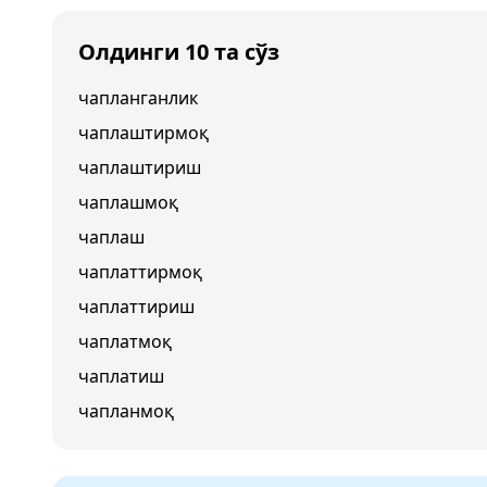
Олдинги 10 та сўз
чапланганлик
чаплаштирмоқ
чаплаштириш
чаплашмоқ
чаплаш
чаплаттирмоқ
чаплаттириш
чаплатмоқ
чаплатиш
чапланмоқ