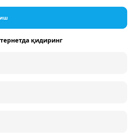
риш
нтернетда қидиринг