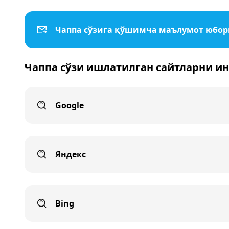
Чаппа сўзига қўшимча маълумот юбо
Чаппа сўзи ишлатилган сайтларни и
Google
Яндекс
Bing