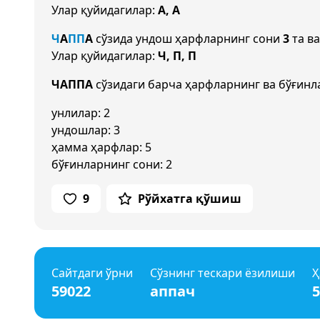
Улар қуйидагилар:
А, А
Ч
А
П
П
А
сўзида ундош ҳарфларнинг сони
3
та ва
Улар қуйидагилар:
Ч, П, П
ЧАППА
сўзидаги барча ҳарфларнинг ва бўғинл
унлилар: 2
ундошлар: 3
ҳамма ҳарфлар: 5
бўғинларнинг сони: 2
9
Рўйхатга қўшиш
Сайтдаги ўрни
Сўзнинг тескари ёзилиши
Ҳ
59022
аппач
5