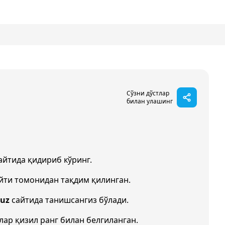
Сўзни дўстлар
билан улашинг
айтида қидириб кўринг.
йти томонидан тақдим қилинган.
.uz
сайтида танишсангиз бўлади.
улар қизил ранг билан белгиланган.