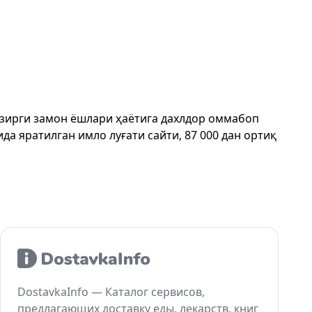
ҳозирги замон ёшлари ҳаётига дахлдор оммабоп
да яратилган имло луғати сайти, 87 000 дан ортиқ
DostavkaInfo — Каталог сервисов,
предлагающих доставку еды, лекарств, книг