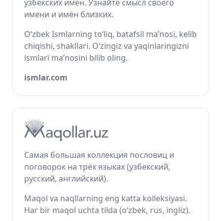
узбекских имён. Узнайте смысл своего
имени и имён близких.
O‘zbek Ismlarning to‘liq, batafsil ma’nosi, kelib
chiqishi, shakllari. O‘zingiz va yaqinlaringizni
ismlari ma’nosini bilib oling.
ismlar.com
Самая большая коллекция пословиц и
поговорок на трёх языках (узбекский,
русский, английский).
Maqol va naqllarning eng katta kolleksiyasi.
Har bir maqol uchta tilda (o‘zbek, rus, ingliz).