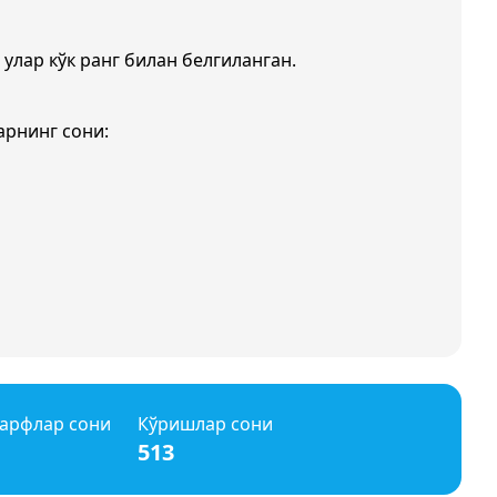
 улар кўк ранг билан белгиланган.
арнинг сони:
арфлар сони
Кўришлар сони
513