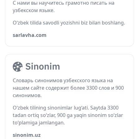
С нами вы научитесь грамотно писать на
узбекском языке.
O‘zbek tilida savodli yozishni biz bilan boshlang.
sarlavha.com
Словарь синонимов узбекского языка на
нашем сайте содержит более 3300 слов и 900
синонимов.
O‘zbek tilining sinonimlar lug‘ati. Saytda 3300
tadan ortiq so‘zlar, 900 ga yaqin sinonim so‘zlar
to‘plamiga jamlangan.
sinonim.uz