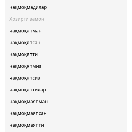
чақмоқмадилар
Ҳозирги замон
чақмоқяпман
чақмоқяпсан
чақмоқяпти
чақмоқяпмиз
чақмоқяпсиз
чақмоқяптилар
чақмоқмаяпман
чақмоқмаяпсан
чақмоқмаяпти