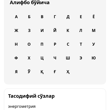
Алифбо бўйича
А
Б
В
Г
Д
Е
Ё
Ж
З
И
Й
К
Л
М
Н
О
П
Р
С
Т
У
Ф
Х
Ц
Ч
Ш
Э
Ю
Я
Ў
Қ
Ғ
Ҳ
Тасодифий сўзлар
энергометрия