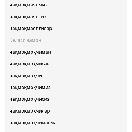
чақмоқмаяпмиз
чақмоқмаяпсиз
чақмоқмаяптилар
Келаси замон
чақмоқмоқчиман
чақмоқмоқчисан
чақмоқмоқчи
чақмоқмоқчимиз
чақмоқмоқчисиз
чақмоқмоқчилар
чақмоқмоқчимасман