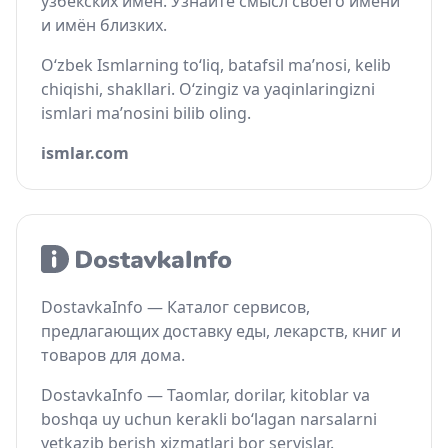
узбекских имён. Узнайте смысл своего имени
и имён близких.
O‘zbek Ismlarning to‘liq, batafsil ma’nosi, kelib
chiqishi, shakllari. O‘zingiz va yaqinlaringizni
ismlari ma’nosini bilib oling.
ismlar.com
DostavkaInfo — Каталог сервисов,
предлагающих доставку еды, лекарств, книг и
товаров для дома.
DostavkaInfo — Taomlar, dorilar, kitoblar va
boshqa uy uchun kerakli bo‘lagan narsalarni
yetkazib berish xizmatlari bor servislar.