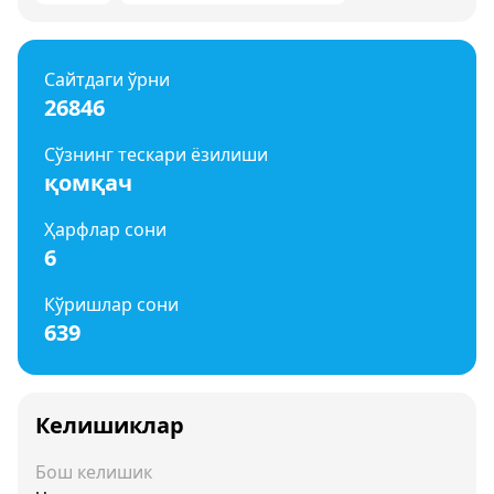
Сайтдаги ўрни
26846
Сўзнинг тескари ёзилиши
қомқач
Ҳарфлар сони
6
Кўришлар сони
639
Келишиклар
Бош келишик