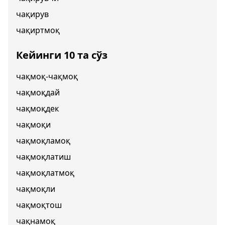
чақирув
чақиртмоқ
Кейинги 10 та сўз
чақмоқ-чақмоқ
чақмоқдай
чақмоқдек
чақмоқи
чақмоқламоқ
чақмоқлатиш
чақмоқлатмоқ
чақмоқли
чақмоқтош
чақнамоқ