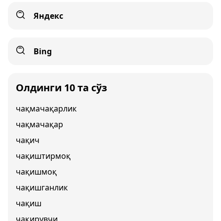
Яндекс
Bing
Олдинги 10 та сўз
чақмачақарлик
чақмачақар
чақич
чақиштирмоқ
чақишмоқ
чақишганлик
чақиш
чақирувчи