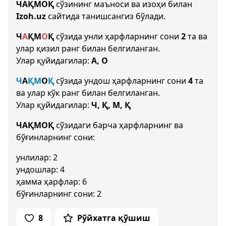
ЧАҚМОҚ
сўзининг маъноси ва изоҳи билан
Izoh.uz
сайтида танишсангиз бўлади.
Ч
А
Қ
М
О
Қ
сўзида унли ҳарфларнинг сони
2
та ва
улар қизил ранг билан белгиланган.
Улар қуйидагилар:
А, О
Ч
А
Қ
М
О
Қ
сўзида ундош ҳарфларнинг сони
4
та
ва улар кўк ранг билан белгиланган.
Улар қуйидагилар:
Ч, Қ, М, Қ
ЧАҚМОҚ
сўзидаги барча ҳарфларнинг ва
бўғинларнинг сони:
унлилар: 2
ундошлар: 4
ҳамма ҳарфлар: 6
бўғинларнинг сони: 2
8
Рўйхатга қўшиш