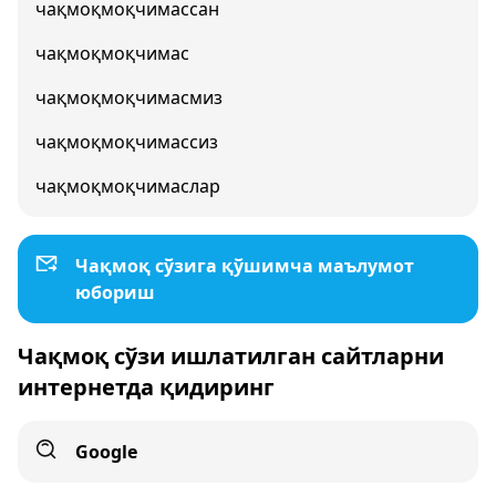
чақмоқмоқчимассан
чақмоқмоқчимас
чақмоқмоқчимасмиз
чақмоқмоқчимассиз
чақмоқмоқчимаслар
Чақмоқ сўзига қўшимча маълумот
юбориш
Чақмоқ сўзи ишлатилган сайтларни
интернетда қидиринг
Google