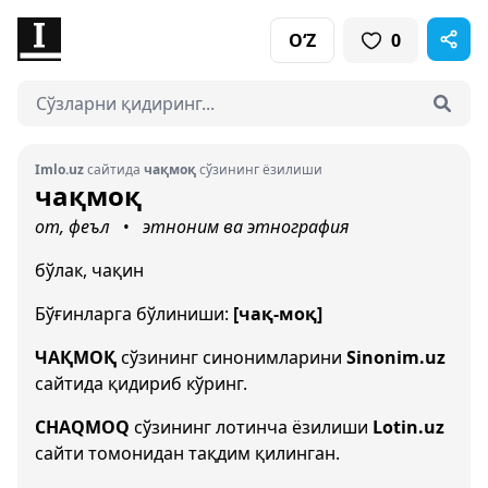
O‘Z
0
Imlo.uz
сайтида
чақмоқ
сўзининг ёзилиши
чақмоқ
от, феъл
этноним ва этнография
•
бўлак, чақин
Бўғинларга бўлиниши:
[чақ-моқ]
ЧАҚМОҚ
сўзининг синонимларини
Sinonim.uz
сайтида қидириб кўринг.
CHAQMOQ
сўзининг лотинча ёзилиши
Lotin.uz
сайти томонидан тақдим қилинган.