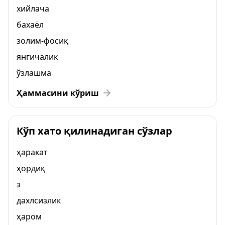
хийлача
бахаёл
золим-фосиқ
янгичалик
ўзлашма
Ҳаммасини кўриш
Кўп хато қилинадиган сўзлар
ҳаракат
ҳордиқ
э
дахлсизлик
ҳаром