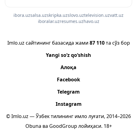
ibora.uz
salsa.uz
skripka.uz
slovo.uz
television.uz
vatt.uz
iboralar.uz
resumes.uz
havo.uz
Imlo.uz сайтининг базасида жами
87 110
та сўз бор
Yangi so‘z qo‘shish
Алоқа
Facebook
Telegram
Instagram
© Imlo.uz — Ўзбек тилининг имло луғати, 2014–2026
Obuna
ва
GoodGroup
лойиҳаси.
18+