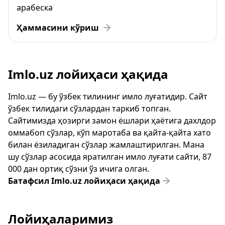
арабеска
Ҳаммасини кўриш
Imlo.uz лойиҳаси ҳақида
Imlo.uz — бу ўзбек тилининг имло луғатидир. Сайт
ўзбек тилидаги сўзлардан таркиб топган.
Сайтимизда ҳозирги замон ёшлари ҳаётига дахлдор
оммабоп сўзлар, кўп маротаба ва қайта-қайта хато
билан ёзиладиган сўзлар жамлаштирилган. Мана
шу сўзлар асосида яратилган имло луғати сайти, 87
000 дан ортиқ сўзни ўз ичига олган.
Батафсил Imlo.uz лойиҳаси ҳақида
Лойиҳаларимиз