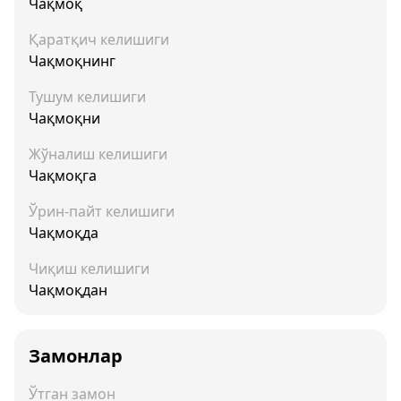
Чақмоқ
Қаратқич келишиги
Чақмоқнинг
Тушум келишиги
Чақмоқни
Жўналиш келишиги
Чақмоқга
Ўрин-пайт келишиги
Чақмоқда
Чиқиш келишиги
Чақмоқдан
Замонлар
Ўтган замон