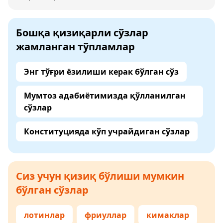
Бошқа қизиқарли сўзлар
жамланган тўпламлар
Энг тўғри ёзилиши керак бўлган сўз
Мумтоз адабиётимизда қўлланилган
сўзлар
Конституцияда кўп учрайдиган сўзлар
Сиз учун қизиқ бўлиши мумкин
бўлган сўзлар
лотинлар
фриуллар
кимаклар