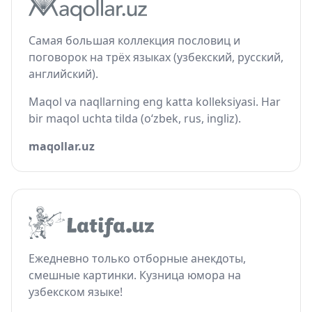
Самая большая коллекция пословиц и
поговорок на трёх языках (узбекский, русский,
английский).
Maqol va naqllarning eng katta kolleksiyasi. Har
bir maqol uchta tilda (o‘zbek, rus, ingliz).
maqollar.uz
Ежедневно только отборные анекдоты,
смешные картинки. Кузница юмора на
узбекском языке!