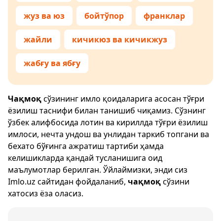
жуз ва юз
бойтўпор
франклар
жайли
кичикюз ва кичикжуз
жабғу ва ябғу
Чақмоқ
сўзининг имло қоидаларига асосан тўғри
ёзилиш таснифи билан танишиб чиқамиз. Сўзнинг
ўзбек алифбосида лотин ва кириллда тўғри ёзилиш
имлоси, нечта ундош ва унлидан таркиб топгани ва
бехато бўғинга ажратиш тартиби ҳамда
келишикларда қандай тусланишига оид
маълумотлар берилган. Ўйлаймизки, энди сиз
Imlo.uz
сайтидан фойдаланиб,
чақмоқ
сўзини
хатосиз ёза оласиз.