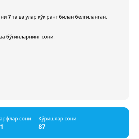
они
7
та ва улар кўк ранг билан белгиланган.
ва бўғинларнинг сони:
арфлар сони
Кўришлар сони
1
87