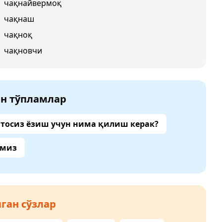
чақнайвермоқ
чақнаш
чақноқ
чақновчи
ан тўпламлар
тосиз ёзиш учун нима қилиш керак?
амиз
ган сўзлар