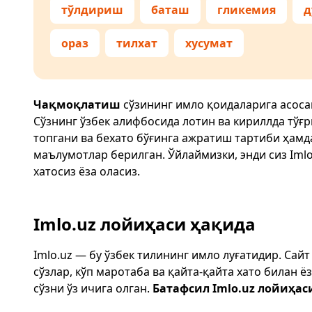
тўлдириш
баташ
гликемия
д
ораз
тилхат
хусумат
Чақмоқлатиш
сўзининг имло қоидаларига асоса
Сўзнинг ўзбек алифбосида лотин ва кириллда тўғ
топгани ва бехато бўғинга ажратиш тартиби ҳам
маълумотлар берилган. Ўйлаймизки, энди сиз
Imlo
хатосиз ёза оласиз.
Imlo.uz лойиҳаси ҳақида
Imlo.uz — бу ўзбек тилининг имло луғатидир. Сай
сўзлар, кўп маротаба ва қайта-қайта хато билан 
сўзни ўз ичига олган.
Батафсил Imlo.uz лойиҳас