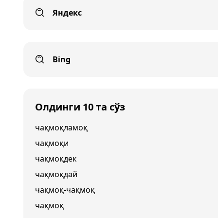
Яндекс
Bing
Олдинги 10 та сўз
чақмоқламоқ
чақмоқи
чақмоқдек
чақмоқдай
чақмоқ-чақмоқ
чақмоқ