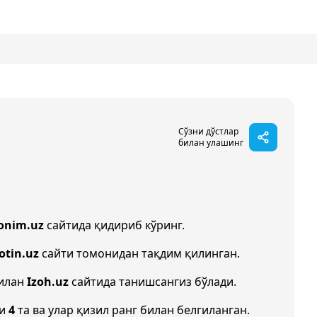
Сўзни дўстлар
билан улашинг
onim.uz
сайтида қидириб кўринг.
otin.uz
сайти томонидан тақдим қилинган.
билан
Izoh.uz
сайтида танишсангиз бўлади.
ни
4
та ва улар қизил ранг билан белгиланган.