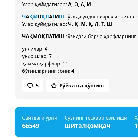
Улар қуйидагилар:
А, О, А, И
Ч
А
Қ
М
О
Қ
Л
А
Т
И
Ш
сўзида ундош ҳарфларнинг с
Улар қуйидагилар:
Ч, Қ, М, Қ, Л, Т, Ш
ЧАҚМОҚЛАТИШ
сўзидаги барча ҳарфларнинг 
унлилар: 4
ундошлар: 7
ҳамма ҳарфлар: 11
бўғинларнинг сони: 4
5
Рўйхатга қўшиш
Сайтдаги ўрни
Сўзнинг тескари ёзилиши
Ҳ
66549
шиталқомқач
1