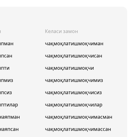
н
Келаси замон
япман
чақмоқлатишмоқчиман
япсан
чақмоқлатишмоқчисан
япти
чақмоқлатишмоқчи
япмиз
чақмоқлатишмоқчимиз
япсиз
чақмоқлатишмоқчисиз
яптилар
чақмоқлатишмоқчилар
маяпман
чақмоқлатишмоқчимасман
маяпсан
чақмоқлатишмоқчимассан