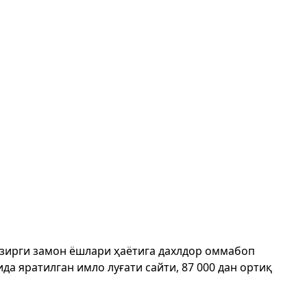
ҳозирги замон ёшлари ҳаётига дахлдор оммабоп
да яратилган имло луғати сайти, 87 000 дан ортиқ