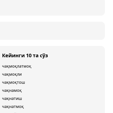
Кейинги 10 та сўз
чақмоқлатмоқ
чақмоқли
чақмоқтош
чақнамоқ
чақнатиш
чақнатмоқ