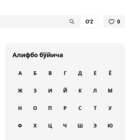
O‘Z
0
Алифбо бўйича
А
Б
В
Г
Д
Е
Ё
Ж
З
И
Й
К
Л
М
Н
О
П
Р
С
Т
У
Ф
Х
Ц
Ч
Ш
Э
Ю