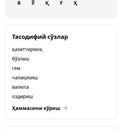
Я
Ў
Қ
Ғ
Ҳ
Тасодифий сўзлар
қазиттирмоқ
бўзлаш
гем
чалақизиш
валюта
оздириш
Ҳаммасини кўриш