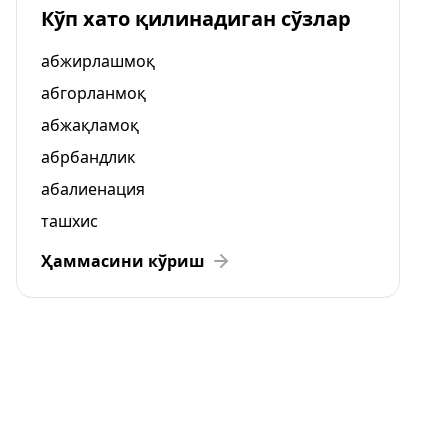
Кўп хато қилинадиган сўзлар
абжирлашмоқ
абгорланмоқ
абжақламоқ
абрбандлик
абалиенация
ташхис
Ҳаммасини кўриш