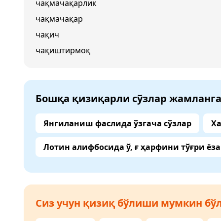
чақмачақарлик
чақмачақар
чақич
чақиштирмоқ
Бошқа қизиқарли сўзлар жамланг
Янгиланиш фаслида ўзгача сўзлар
Ха
Лотин алифбосида ў, ғ ҳарфини тўғри ёз
Сиз учун қизиқ бўлиши мумкин бўл