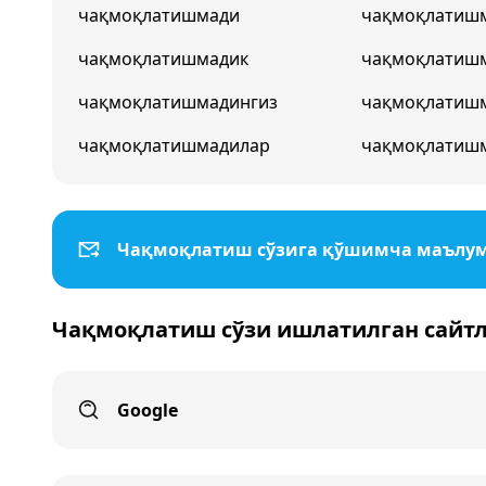
чақмоқлатишмади
чақмоқлатиш
чақмоқлатишмадик
чақмоқлатиш
чақмоқлатишмадингиз
чақмоқлатиш
чақмоқлатишмадилар
чақмоқлатиш
Чақмоқлатиш сўзига қўшимча маълу
Чақмоқлатиш сўзи ишлатилган сайт
Google