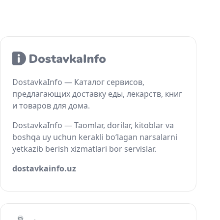
DostavkaInfo — Каталог сервисов,
предлагающих доставку еды, лекарств, книг
и товаров для дома.
DostavkaInfo — Taomlar, dorilar, kitoblar va
boshqa uy uchun kerakli bo‘lagan narsalarni
yetkazib berish xizmatlari bor servislar.
dostavkainfo.uz