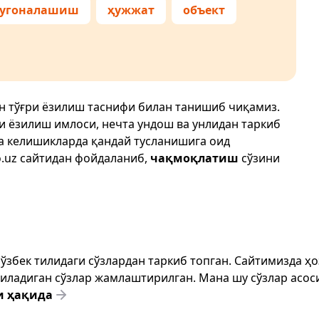
угоналашиш
ҳужжат
объект
н тўғри ёзилиш таснифи билан танишиб чиқамиз.
ри ёзилиш имлоси, нечта ундош ва унлидан таркиб
да келишикларда қандай тусланишига оид
.uz
сайтидан фойдаланиб,
чақмоқлатиш
сўзини
т ўзбек тилидаги сўзлардан таркиб топган. Сайтимизда 
ёзиладиган сўзлар жамлаштирилган. Мана шу сўзлар асоси
и ҳақида