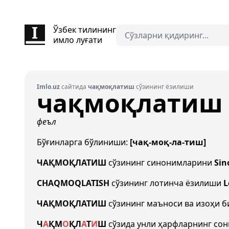
Ўзбек тилининг
имло луғати
Imlo.uz
сайтида
чақмоқлатиш
сўзининг ёзилиши
чақмоқлатиш
феъл
Бўғинларга бўлиниши:
[чақ-моқ-ла-тиш]
ЧАҚМОҚЛАТИШ
сўзининг синонимларини
Sin
CHAQMOQLATISH
сўзининг лотинча ёзилиши
L
ЧАҚМОҚЛАТИШ
сўзининг маъноси ва изоҳи 
Ч
А
Қ
М
О
Қ
Л
А
Т
И
Ш
сўзида унли ҳарфларнинг со