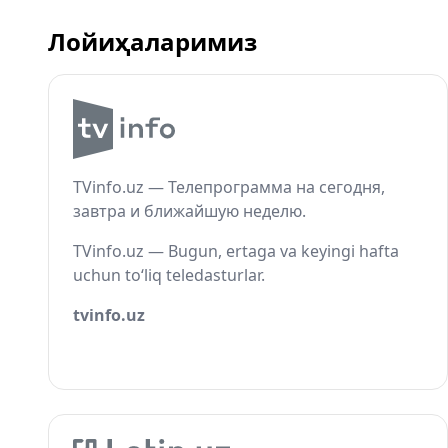
Лойиҳаларимиз
TVinfo.uz — Телепрограмма на сегодня,
завтра и ближайшую неделю.
TVinfo.uz — Bugun, ertaga va keyingi hafta
uchun to‘liq teledasturlar.
tvinfo.uz