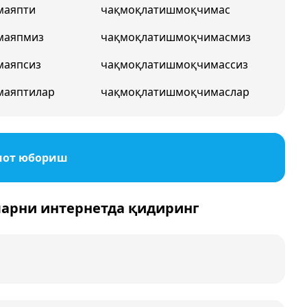
маяпти
чақмоқлатишмоқчимас
маяпмиз
чақмоқлатишмоқчимасмиз
маяпсиз
чақмоқлатишмоқчимассиз
маяптилар
чақмоқлатишмоқчимаслар
мот юбориш
ларни интернетда қидиринг