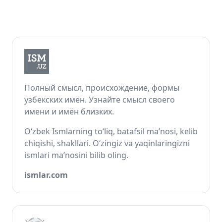
Полный смысл, происхождение, формы
узбекских имён. Узнайте смысл своего
имени и имён близких.
O‘zbek Ismlarning to‘liq, batafsil ma’nosi, kelib
chiqishi, shakllari. O‘zingiz va yaqinlaringizni
ismlari ma’nosini bilib oling.
ismlar.com