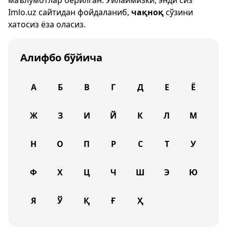
маълумотлар берилган. Ўйлаймизки, энди сиз
Imlo.uz
сайтидан фойдаланиб,
чақноқ
сўзини
хатосиз ёза оласиз.
Алифбо бўйича
А
Б
В
Г
Д
Е
Ё
Ж
З
И
Й
К
Л
М
Н
О
П
Р
С
Т
У
Ф
Х
Ц
Ч
Ш
Э
Ю
Я
Ў
Қ
Ғ
Ҳ