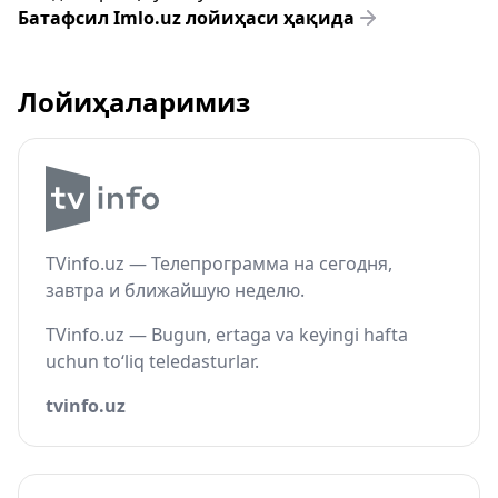
Батафсил Imlo.uz лойиҳаси ҳақида
Лойиҳаларимиз
TVinfo.uz — Телепрограмма на сегодня,
завтра и ближайшую неделю.
TVinfo.uz — Bugun, ertaga va keyingi hafta
uchun to‘liq teledasturlar.
tvinfo.uz