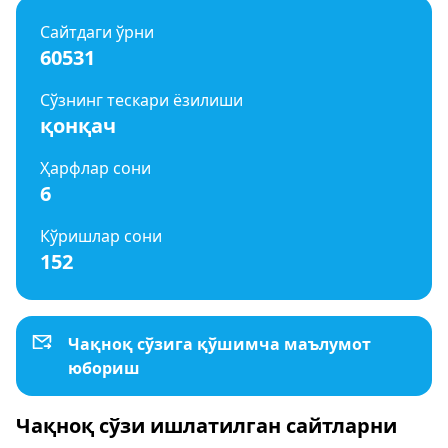
Сайтдаги ўрни
60531
Сўзнинг тескари ёзилиши
қонқач
Ҳарфлар сони
6
Кўришлар сони
152
Чақноқ сўзига қўшимча маълумот
юбориш
Чақноқ сўзи ишлатилган сайтларни