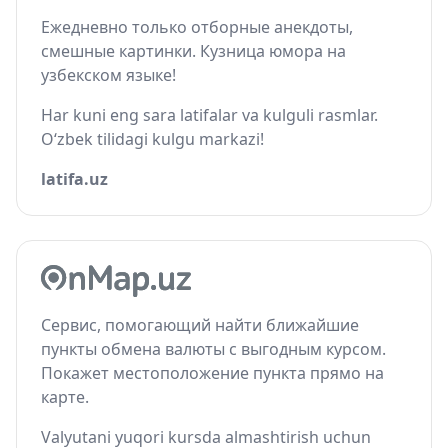
Ежедневно только отборные анекдоты,
смешные картинки. Кузница юмора на
узбекском языке!
Har kuni eng sara latifalar va kulguli rasmlar.
O‘zbek tilidagi kulgu markazi!
latifa.uz
Сервис, помогающий найти ближайшие
пункты обмена валюты с выгодным курсом.
Покажет местоположение пункта прямо на
карте.
Valyutani yuqori kursda almashtirish uchun