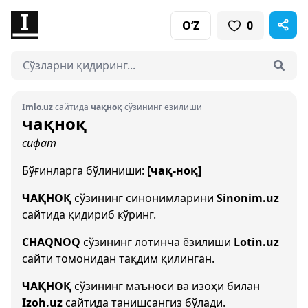
O‘Z
0
Imlo.uz
сайтида
чақноқ
сўзининг ёзилиши
чақноқ
сифат
Бўғинларга бўлиниши:
[чақ-ноқ]
ЧАҚНОҚ
сўзининг синонимларини
Sinonim.uz
сайтида қидириб кўринг.
CHAQNOQ
сўзининг лотинча ёзилиши
Lotin.uz
сайти томонидан тақдим қилинган.
ЧАҚНОҚ
сўзининг маъноси ва изоҳи билан
Izoh.uz
сайтида танишсангиз бўлади.