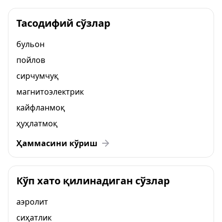
Тасодифий сўзлар
бульон
пойлов
сирчумчуқ
магнитоэлектрик
кайфланмоқ
ҳуҳлатмоқ
Ҳаммасини кўриш
Кўп хато қилинадиган сўзлар
аэролит
сиҳатлик