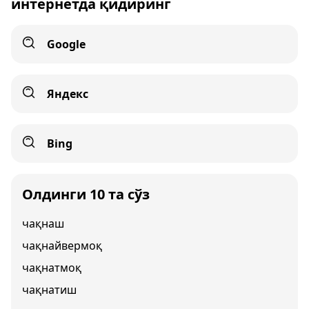
интернетда қидиринг
Google
Яндекс
Bing
Олдинги 10 та сўз
чақнаш
чақнайвермоқ
чақнатмоқ
чақнатиш