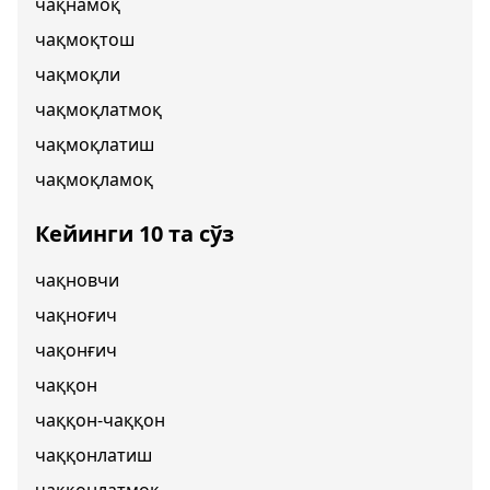
чақнамоқ
чақмоқтош
чақмоқли
чақмоқлатмоқ
чақмоқлатиш
чақмоқламоқ
Кейинги 10 та сўз
чақновчи
чақноғич
чақонғич
чаққон
чаққон-чаққон
чаққонлатиш