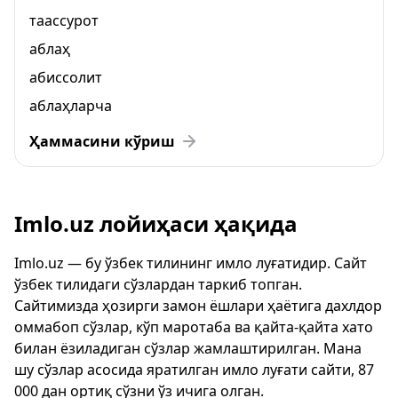
таассурот
аблаҳ
абиссолит
аблаҳларча
Ҳаммасини кўриш
Imlo.uz лойиҳаси ҳақида
Imlo.uz — бу ўзбек тилининг имло луғатидир. Сайт
ўзбек тилидаги сўзлардан таркиб топган.
Сайтимизда ҳозирги замон ёшлари ҳаётига дахлдор
оммабоп сўзлар, кўп маротаба ва қайта-қайта хато
билан ёзиладиган сўзлар жамлаштирилган. Мана
шу сўзлар асосида яратилган имло луғати сайти, 87
000 дан ортиқ сўзни ўз ичига олган.