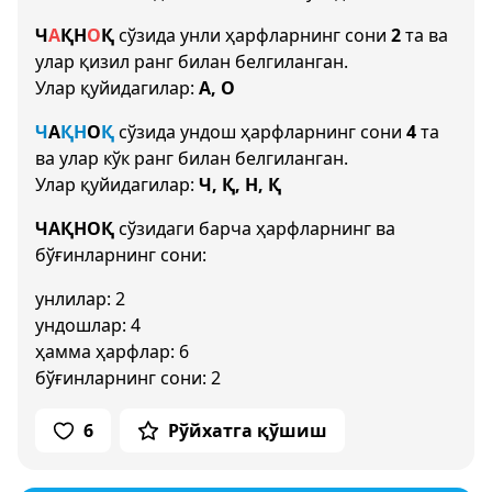
Ч
А
Қ
Н
О
Қ
сўзида унли ҳарфларнинг сони
2
та ва
улар қизил ранг билан белгиланган.
Улар қуйидагилар:
А, О
Ч
А
Қ
Н
О
Қ
сўзида ундош ҳарфларнинг сони
4
та
ва улар кўк ранг билан белгиланган.
Улар қуйидагилар:
Ч, Қ, Н, Қ
ЧАҚНОҚ
сўзидаги барча ҳарфларнинг ва
бўғинларнинг сони:
унлилар: 2
ундошлар: 4
ҳамма ҳарфлар: 6
бўғинларнинг сони: 2
6
Рўйхатга қўшиш