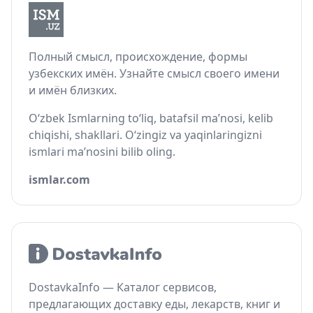
Полный смысл, происхождение, формы
узбекских имён. Узнайте смысл своего имени
и имён близких.
O‘zbek Ismlarning to‘liq, batafsil ma’nosi, kelib
chiqishi, shakllari. O‘zingiz va yaqinlaringizni
ismlari ma’nosini bilib oling.
ismlar.com
DostavkaInfo — Каталог сервисов,
предлагающих доставку еды, лекарств, книг и