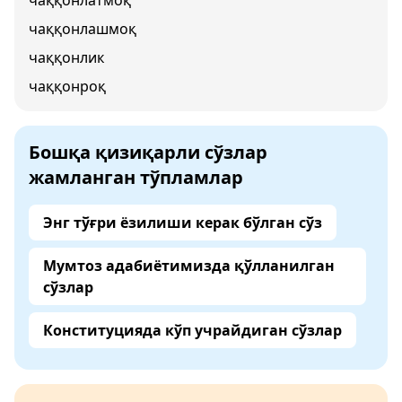
чаққонлатмоқ
чаққонлашмоқ
чаққонлик
чаққонроқ
Бошқа қизиқарли сўзлар
жамланган тўпламлар
Энг тўғри ёзилиши керак бўлган сўз
Мумтоз адабиётимизда қўлланилган
сўзлар
Конституцияда кўп учрайдиган сўзлар