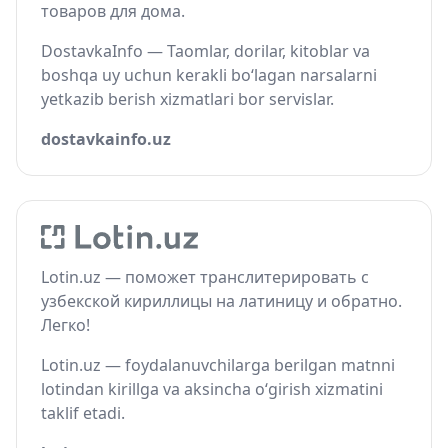
товаров для дома.
DostavkaInfo — Taomlar, dorilar, kitoblar va
boshqa uy uchun kerakli bo‘lagan narsalarni
yetkazib berish xizmatlari bor servislar.
dostavkainfo.uz
Lotin.uz — поможет транслитерировать с
узбекской кириллицы на латиницу и обратно.
Легко!
Lotin.uz — foydalanuvchilarga berilgan matnni
lotindan kirillga va aksincha o‘girish xizmatini
taklif etadi.