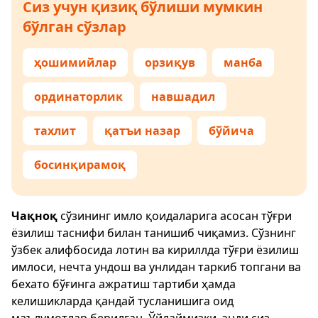
Сиз учун қизиқ бўлиши мумкин
бўлган сўзлар
ҳошимийлар
орзиқув
манба
ординаторлик
навшадил
тахлит
қатъи назар
бўйича
босинқирамоқ
Чақноқ
сўзининг имло қоидаларига асосан тўғри
ёзилиш таснифи билан танишиб чиқамиз. Сўзнинг
ўзбек алифбосида лотин ва кириллда тўғри ёзилиш
имлоси, нечта ундош ва унлидан таркиб топгани ва
бехато бўғинга ажратиш тартиби ҳамда
келишикларда қандай тусланишига оид