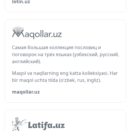
lotin.uz
Самая большая коллекция пословиц и
поговорок на трёх языках (узбекский, русский,
английский).
Maqol va naqllarning eng katta kolleksiyasi. Har
bir maqol uchta tilda (o‘zbek, rus, ingliz).
maqollar.uz