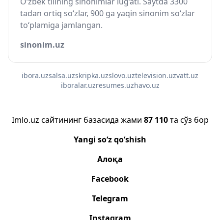
O‘zbek tilining sinonimlar lug‘ati. Saytda 3300
tadan ortiq so‘zlar, 900 ga yaqin sinonim so‘zlar
to‘plamiga jamlangan.
sinonim.uz
ibora.uz
salsa.uz
skripka.uz
slovo.uz
television.uz
vatt.uz
iboralar.uz
resumes.uz
havo.uz
Imlo.uz сайтининг базасида жами
87 110
та сўз бор
Yangi so‘z qo‘shish
Алоқа
Facebook
Telegram
Instagram