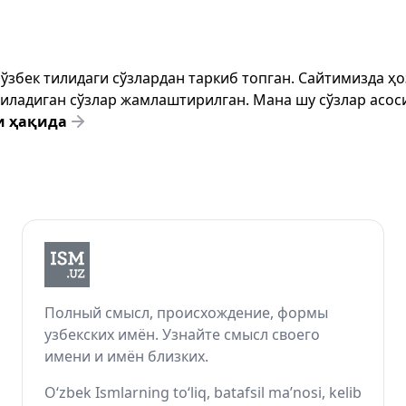
т ўзбек тилидаги сўзлардан таркиб топган. Сайтимизда 
ёзиладиган сўзлар жамлаштирилган. Мана шу сўзлар асоси
и ҳақида
Полный смысл, происхождение, формы
узбекских имён. Узнайте смысл своего
имени и имён близких.
O‘zbek Ismlarning to‘liq, batafsil ma’nosi, kelib