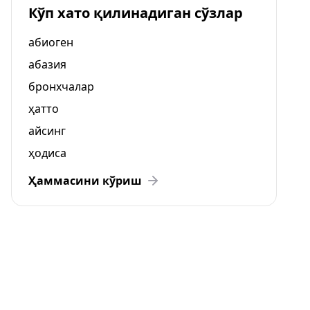
Кўп хато қилинадиган сўзлар
абиоген
абазия
бронхчалар
ҳатто
айсинг
ҳодиса
Ҳаммасини кўриш