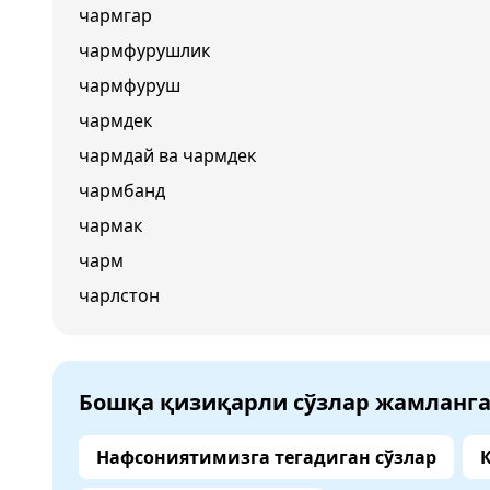
чармгар
чармфурушлик
чармфуруш
чармдек
чармдай ва чармдек
чармбанд
чармак
чарм
чарлстон
Бошқа қизиқарли сўзлар жамланг
Нафсониятимизга тегадиган сўзлар