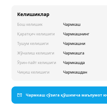
Келишиклар
Бош келишик
Чармкаш
Қаратқич келишиги
Чармкашнинг
Тушум келишиги
Чармкашни
Жўналиш келишиги
Чармкашга
Ўрин-пайт келишиги
Чармкашда
Чиқиш келишиги
Чармкашдан
Чармкаш сўзига қўшимча маълумот 