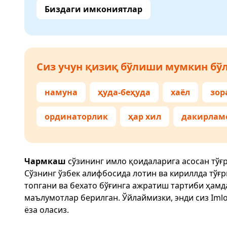
Биздаги имкониятлар
Сиз учун қизиқ бўлиши мумкин бўл
намуна
ҳуда-беҳуда
хаёл
зор
ординаторлик
ҳар хил
дакирлам
Чармкаш
сўзининг имло қоидаларига асосан тўғ
Сўзнинг ўзбек алифбосида лотин ва кириллда тўғ
топгани ва бехато бўғинга ажратиш тартиби ҳам
маълумотлар берилган. Ўйлаймизки, энди сиз
Imlo
ёза оласиз.