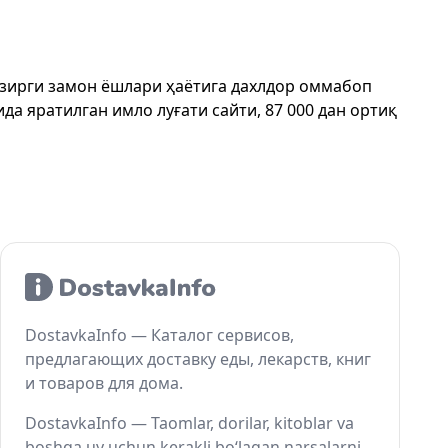
ҳозирги замон ёшлари ҳаётига дахлдор оммабоп
да яратилган имло луғати сайти, 87 000 дан ортиқ
DostavkaInfo — Каталог сервисов,
предлагающих доставку еды, лекарств, книг
и товаров для дома.
DostavkaInfo — Taomlar, dorilar, kitoblar va
boshqa uy uchun kerakli bo‘lagan narsalarni