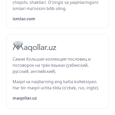
chiqishi, shakllari. O‘zingiz va yaqinlaringizni
ismlari ma’nosini bilib oling.
ismlar.com
Самая большая коллекция пословиц и
поговорок на трёх языках (узбекский,
русский, английский).
Maqol va naqllarning eng katta kolleksiyasi.
Har bir maqol uchta tilda (o‘zbek, rus, ingliz).
maqollar.uz