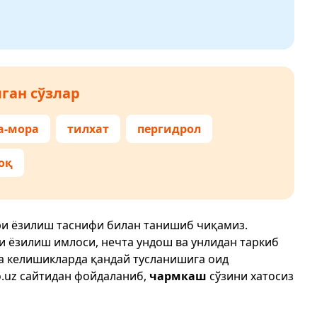
ган сўзлар
а-мора
тилхат
пергидрол
оқ
ри ёзилиш таснифи билан танишиб чиқамиз.
ри ёзилиш имлоси, нечта ундош ва унлидан таркиб
да келишикларда қандай тусланишига оид
.uz
сайтидан фойдаланиб,
чармкаш
сўзини хатосиз