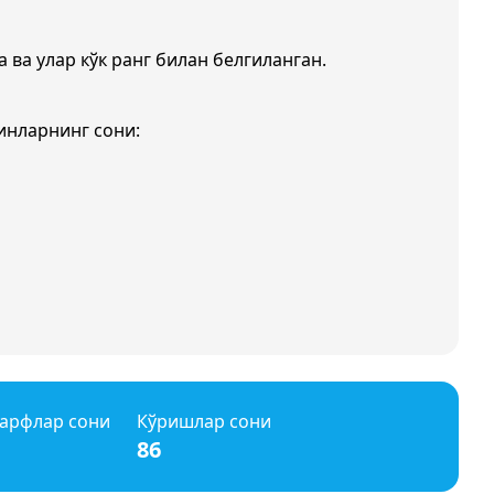
а ва улар кўк ранг билан белгиланган.
инларнинг сони:
арфлар сони
Кўришлар сони
86