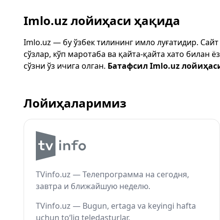
Imlo.uz лойиҳаси ҳақида
Imlo.uz — бу ўзбек тилининг имло луғатидир. Сай
сўзлар, кўп маротаба ва қайта-қайта хато билан 
сўзни ўз ичига олган.
Батафсил Imlo.uz лойиҳас
Лойиҳаларимиз
TVinfo.uz — Телепрограмма на сегодня,
завтра и ближайшую неделю.
TVinfo.uz — Bugun, ertaga va keyingi hafta
uchun to‘liq teledasturlar.