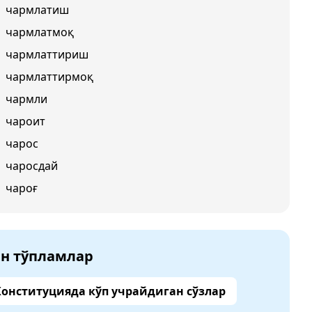
чармлатиш
чармлатмоқ
чармлаттириш
чармлаттирмоқ
чармли
чароит
чарос
чаросдай
чароғ
ан тўпламлар
Конституцияда кўп учрайдиган сўзлар