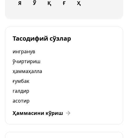
Я
Ў
Қ
Ғ
Ҳ
Тасодифий сўзлар
ингранув
ўчиртириш
ҳаммаҳалла
ғумбак
галдир
асотир
Ҳаммасини кўриш