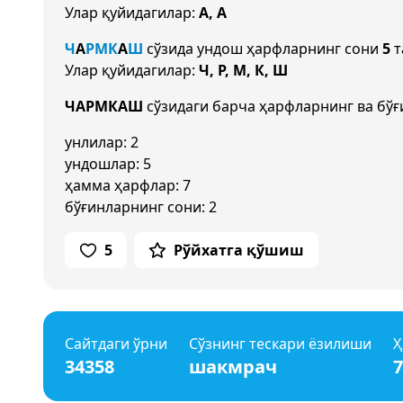
Улар қуйидагилар:
А, А
Ч
А
Р
М
К
А
Ш
сўзида ундош ҳарфларнинг сони
5
т
Улар қуйидагилар:
Ч, Р, М, К, Ш
ЧАРМКАШ
сўзидаги барча ҳарфларнинг ва бўғ
унлилар: 2
ундошлар: 5
ҳамма ҳарфлар: 7
бўғинларнинг сони: 2
5
Рўйхатга қўшиш
Сайтдаги ўрни
Сўзнинг тескари ёзилиши
Ҳ
34358
шакмрач
7