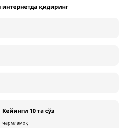
 интернетда қидиринг
Кейинги 10 та сўз
чармламоқ