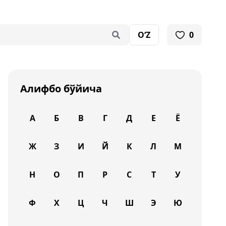
O‘Z
0
Алифбо бўйича
А
Б
В
Г
Д
Е
Ё
Ж
З
И
Й
К
Л
М
Н
О
П
Р
С
Т
У
Ф
Х
Ц
Ч
Ш
Э
Ю