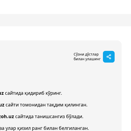
Сўзни дўстлар
билан улашинг
uz
сайтида қидириб кўринг.
uz
сайти томонидан тақдим қилинган.
zoh.uz
сайтида танишсангиз бўлади.
ва улар қизил ранг билан белгиланган.