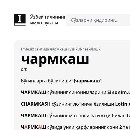
Ўзбек тилининг
имло луғати
Imlo.uz
сайтида
чармкаш
сўзининг ёзилиши
чармкаш
от
Бўғинларга бўлиниши:
[чарм-каш]
ЧАРМКАШ
сўзининг синонимларини
Sinonim.
CHARMKASH
сўзининг лотинча ёзилиши
Lotin.
ЧАРМКАШ
сўзининг маъноси ва изоҳи билан
I
Ч
А
Р
М
К
А
Ш
сўзида унли ҳарфларнинг сони
2
та 