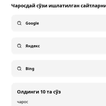
Чаросдай сўзи ишлатилган сайтларн
Google
Яндекс
Bing
Олдинги 10 та сўз
чарос