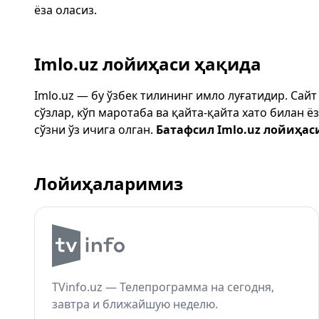
ёза оласиз.
Imlo.uz лойиҳаси ҳақида
Imlo.uz — бу ўзбек тилининг имло луғатидир. Сай
сўзлар, кўп маротаба ва қайта-қайта хато билан 
сўзни ўз ичига олган.
Батафсил Imlo.uz лойиҳас
Лойиҳаларимиз
TVinfo.uz — Телепрограмма на сегодня,
завтра и ближайшую неделю.