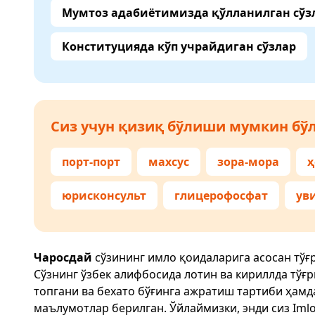
Мумтоз адабиётимизда қўлланилган сўз
Конституцияда кўп учрайдиган сўзлар
Сиз учун қизиқ бўлиши мумкин бўл
порт-порт
махсус
зора-мора
ҳ
юрисконсульт
глицерофосфат
ув
Чаросдай
сўзининг имло қоидаларига асосан тўғ
Сўзнинг ўзбек алифбосида лотин ва кириллда тўғ
топгани ва бехато бўғинга ажратиш тартиби ҳам
маълумотлар берилган. Ўйлаймизки, энди сиз
Imlo