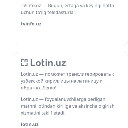
TVinfo.uz — Bugun, ertaga va keyingi hafta
uchun to‘liq teledasturlar.
tvinfo.uz
Lotin.uz — поможет транслитерировать с
узбекской кириллицы на латиницу и
обратно. Легко!
Lotin.uz — foydalanuvchilarga berilgan
matnni lotindan kirillga va aksincha o‘girish
xizmatini taklif etadi.
lotin.uz