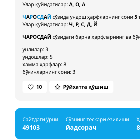
Улар қуйидагилар:
А, О, А
Ч
А
Р
О
С
Д
А
Й
сўзида ундош ҳарфларнинг сони
5
т
Улар қуйидагилар:
Ч, Р, С, Д, Й
ЧАРОСДАЙ
сўзидаги барча ҳарфларнинг ва бў
унлилар: 3
ундошлар: 5
ҳамма ҳарфлар: 8
бўғинларнинг сони: 3
10
Рўйхатга қўшиш
Сайтдаги ўрни
Сўзнинг тескари ёзилиши
Ҳ
49103
йадсорач
8