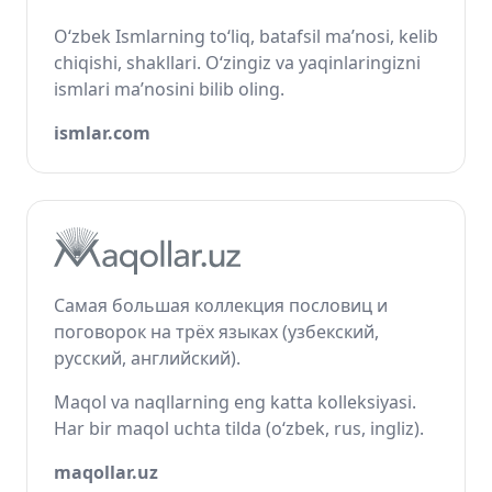
O‘zbek Ismlarning to‘liq, batafsil ma’nosi, kelib
chiqishi, shakllari. O‘zingiz va yaqinlaringizni
ismlari ma’nosini bilib oling.
ismlar.com
Самая большая коллекция пословиц и
поговорок на трёх языках (узбекский,
русский, английский).
Maqol va naqllarning eng katta kolleksiyasi.
Har bir maqol uchta tilda (o‘zbek, rus, ingliz).
maqollar.uz