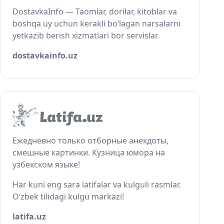
DostavkaInfo — Taomlar, dorilar, kitoblar va
boshqa uy uchun kerakli bo‘lagan narsalarni
yetkazib berish xizmatlari bor servislar.
dostavkainfo.uz
Ежедневно только отборные анекдоты,
смешные картинки. Кузница юмора на
узбекском языке!
Har kuni eng sara latifalar va kulguli rasmlar.
O‘zbek tilidagi kulgu markazi!
latifa.uz