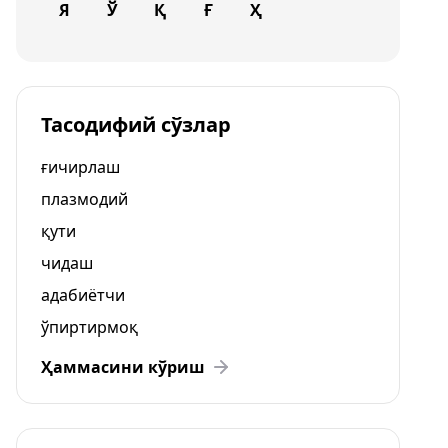
Я
Ў
Қ
Ғ
Ҳ
Тасодифий сўзлар
ғичирлаш
плазмодий
қути
чидаш
адабиётчи
ўпиртирмоқ
Ҳаммасини кўриш