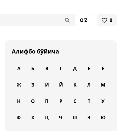
O‘Z
0
Алифбо бўйича
А
Б
В
Г
Д
Е
Ё
Ж
З
И
Й
К
Л
М
Н
О
П
Р
С
Т
У
Ф
Х
Ц
Ч
Ш
Э
Ю