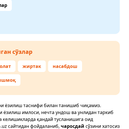
лар
ган сўзлар
олат
жиртак
насабдош
ишмоқ
ри ёзилиш таснифи билан танишиб чиқамиз.
ри ёзилиш имлоси, нечта ундош ва унлидан таркиб
да келишикларда қандай тусланишига оид
.uz
сайтидан фойдаланиб,
чаросдай
сўзини хатосиз