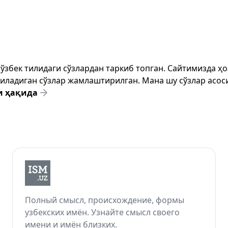
т ўзбек тилидаги сўзлардан таркиб топган. Сайтимизда 
ёзиладиган сўзлар жамлаштирилган. Мана шу сўзлар асоси
и ҳақида
Полный смысл, происхождение, формы
узбекских имён. Узнайте смысл своего
имени и имён близких.