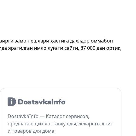
ҳозирги замон ёшлари ҳаётига дахлдор оммабоп
да яратилган имло луғати сайти, 87 000 дан ортиқ
DostavkaInfo — Каталог сервисов,
предлагающих доставку еды, лекарств, книг
и товаров для дома.