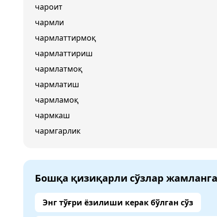
чароит
чармли
чармлаттирмоқ
чармлаттириш
чармлатмоқ
чармлатиш
чармламоқ
чармкаш
чармгарлик
Бошқа қизиқарли сўзлар жамланг
Энг тўғри ёзилиши керак бўлган сўз