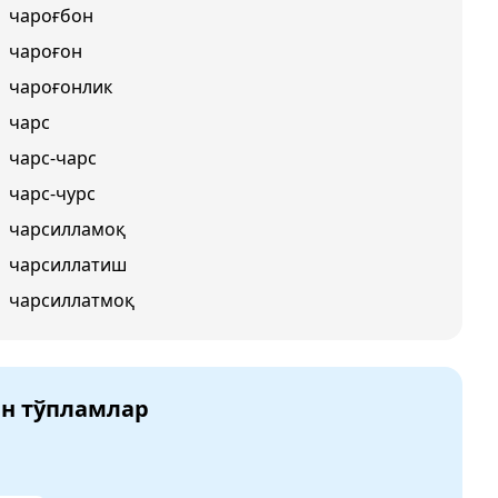
чароғбон
чароғон
чароғонлик
чарс
чарс-чарс
чарс-чурс
чарсилламоқ
чарсиллатиш
чарсиллатмоқ
ан тўпламлар