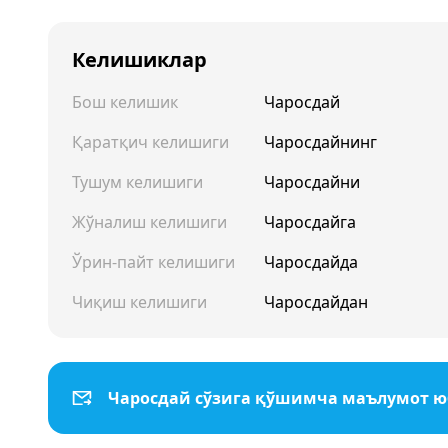
Келишиклар
Бош келишик
Чаросдай
Қаратқич келишиги
Чаросдайнинг
Тушум келишиги
Чаросдайни
Жўналиш келишиги
Чаросдайга
Ўрин-пайт келишиги
Чаросдайда
Чиқиш келишиги
Чаросдайдан
Чаросдай сўзига қўшимча маълумот 