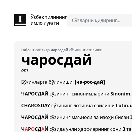
Ўзбек тилининг
имло луғати
Imlo.uz
сайтида
чаросдай
сўзининг ёзилиши
чаросдай
от
Бўғинларга бўлиниши:
[ча-рос-дай]
ЧАРОСДАЙ
сўзининг синонимларини
Sinonim.
CHAROSDAY
сўзининг лотинча ёзилиши
Lotin.
ЧАРОСДАЙ
сўзининг маъноси ва изоҳи билан
Ч
А
Р
О
С
Д
А
Й
сўзида унли ҳарфларнинг сони
3
та