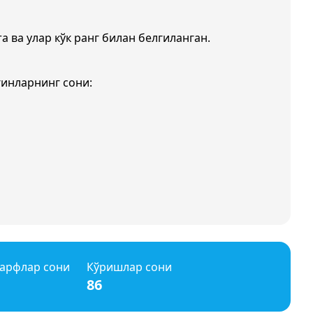
а ва улар кўк ранг билан белгиланган.
ғинларнинг сони:
арфлар сони
Кўришлар сони
86