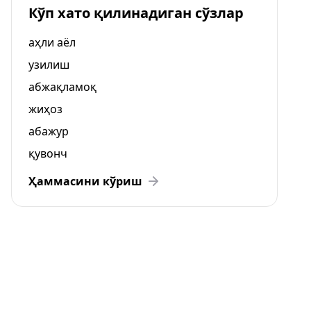
Кўп хато қилинадиган сўзлар
аҳли аёл
узилиш
абжақламоқ
жиҳоз
абажур
қувонч
Ҳаммасини кўриш