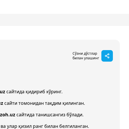
Сўзни дўстлар
билан улашинг
uz
сайтида қидириб кўринг.
uz
сайти томонидан тақдим қилинган.
Izoh.uz
сайтида танишсангиз бўлади.
 ва улар қизил ранг билан белгиланган.