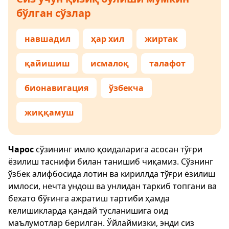
бўлган сўзлар
навшадил
ҳар хил
жиртак
қайишиш
исмалоқ
талафот
бионавигация
ўзбекча
жиққамуш
Чарос
сўзининг имло қоидаларига асосан тўғри
ёзилиш таснифи билан танишиб чиқамиз. Сўзнинг
ўзбек алифбосида лотин ва кириллда тўғри ёзилиш
имлоси, нечта ундош ва унлидан таркиб топгани ва
бехато бўғинга ажратиш тартиби ҳамда
келишикларда қандай тусланишига оид
маълумотлар берилган. Ўйлаймизки, энди сиз