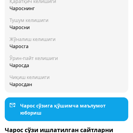
Қаратқич келишиги
Чароснинг
Тушум келишиги
Чаросни
Жўналиш келишиги
Чаросга
Ўрин-пайт келишиги
Чаросда
Чиқиш келишиги
Чаросдан
Чарос сўзига қўшимча маълумот
юбориш
Чарос сўзи ишлатилган сайтларни