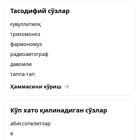
Тасодифий сўзлар
ғувуллатмоқ
трихомоноз
фармономуз
радиоавтограф
давомли
таппа-тап
Ҳаммасини кўриш
Кўп хато қилинадиган сўзлар
абиссопелитлар
ё