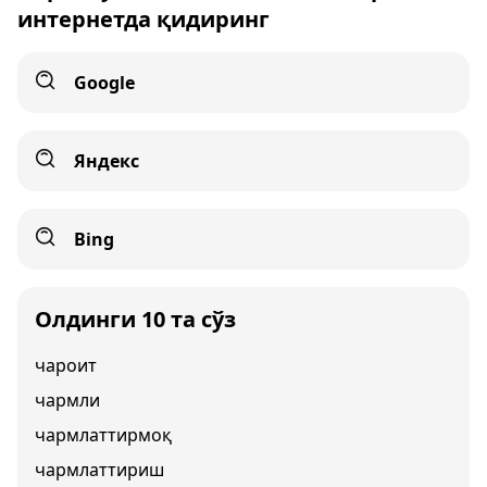
интернетда қидиринг
Google
Яндекс
Bing
Олдинги 10 та сўз
чароит
чармли
чармлаттирмоқ
чармлаттириш