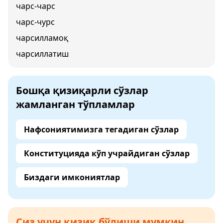
чарс-чарс
чарс-чурс
чарсилламоқ
чарсиллатиш
Бошқа қизиқарли сўзлар
жамланган тўпламлар
Нафсониятимизга тегадиган сўзлар
Конституцияда кўп учрайдиган сўзлар
Биздаги имкониятлар
Сиз учун қизиқ бўлиши мумкин