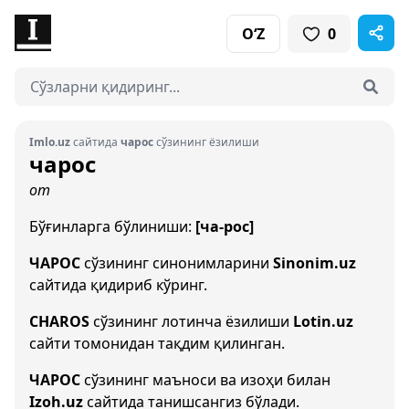
O‘Z
0
Imlo.uz
сайтида
чарос
сўзининг ёзилиши
чарос
от
Бўғинларга бўлиниши:
[ча-рос]
ЧАРОС
сўзининг синонимларини
Sinonim.uz
сайтида қидириб кўринг.
CHAROS
сўзининг лотинча ёзилиши
Lotin.uz
сайти томонидан тақдим қилинган.
ЧАРОС
сўзининг маъноси ва изоҳи билан
Izoh.uz
сайтида танишсангиз бўлади.