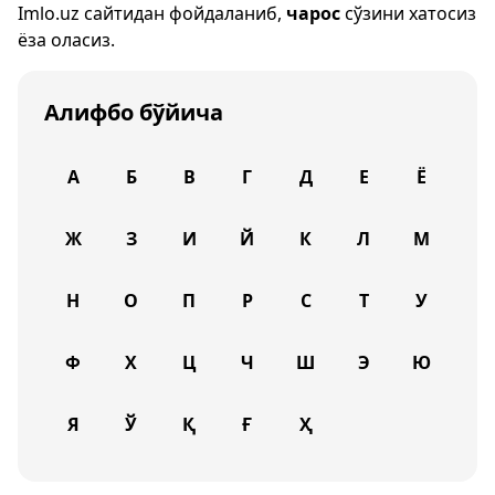
Imlo.uz
сайтидан фойдаланиб,
чарос
сўзини хатосиз
ёза оласиз.
Алифбо бўйича
А
Б
В
Г
Д
Е
Ё
Ж
З
И
Й
К
Л
М
Н
О
П
Р
С
Т
У
Ф
Х
Ц
Ч
Ш
Э
Ю
Я
Ў
Қ
Ғ
Ҳ