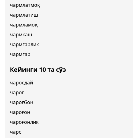
чармлатмоқ
чармлатиш
чармламоқ
чармкаш
чармгарлик
чармгар
Кейинги 10 та сўз
чаросдай
чароғ
чароғбон
чароғон
чароғонлик
чарс