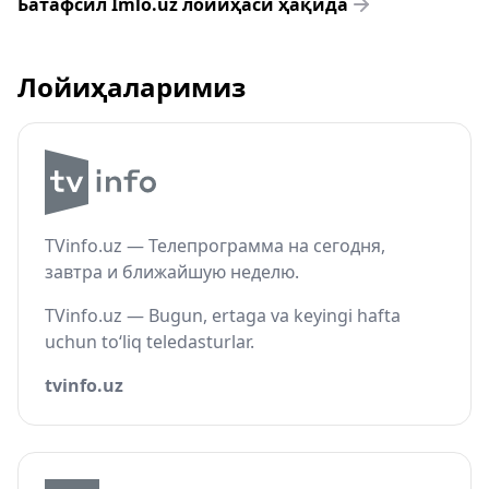
Батафсил Imlo.uz лойиҳаси ҳақида
Лойиҳаларимиз
TVinfo.uz — Телепрограмма на сегодня,
завтра и ближайшую неделю.
TVinfo.uz — Bugun, ertaga va keyingi hafta
uchun to‘liq teledasturlar.
tvinfo.uz