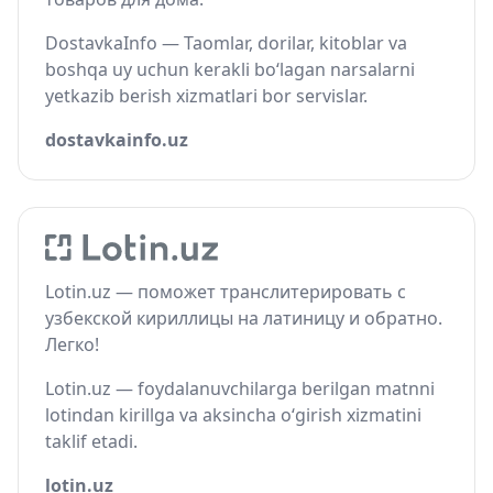
DostavkaInfo — Taomlar, dorilar, kitoblar va
boshqa uy uchun kerakli bo‘lagan narsalarni
yetkazib berish xizmatlari bor servislar.
dostavkainfo.uz
Lotin.uz — поможет транслитерировать с
узбекской кириллицы на латиницу и обратно.
Легко!
Lotin.uz — foydalanuvchilarga berilgan matnni
lotindan kirillga va aksincha o‘girish xizmatini
taklif etadi.
lotin.uz