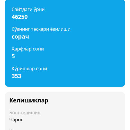
Сайтдаги ўрни
46250
Сўзнинг тескари ёзилиши
сорач
Ҳарфлар сони
5
Кўришлар сони
353
Келишиклар
Бош келишик
Чарос