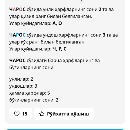
Ч
А
Р
О
С
сўзида унли ҳарфларнинг сони
2
та ва
улар қизил ранг билан белгиланган.
Улар қуйидагилар:
А, О
Ч
А
Р
О
С
сўзида ундош ҳарфларнинг сони
3
та ва
улар кўк ранг билан белгиланган.
Улар қуйидагилар:
Ч, Р, С
ЧАРОС
сўзидаги барча ҳарфларнинг ва
бўғинларнинг сони:
унлилар: 2
ундошлар: 3
ҳамма ҳарфлар: 5
бўғинларнинг сони: 2
15
Рўйхатга қўшиш