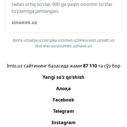
tadan ortiq so‘zlar, 900 ga yaqin sinonim so‘zlar
to‘plamiga jamlangan.
sinonim.uz
ibora.uz
salsa.uz
skripka.uz
slovo.uz
television.uz
vatt.uz
iboralar.uz
resumes.uz
havo.uz
Imlo.uz сайтининг базасида жами
87 110
та сўз бор
Yangi so‘z qo‘shish
Алоқа
Facebook
Telegram
Instagram