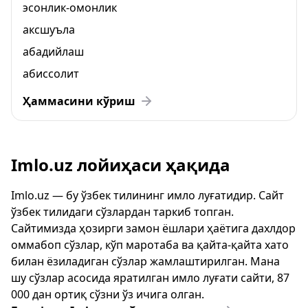
эсонлик-омонлик
аксшуъла
абадийлаш
абиссолит
Ҳаммасини кўриш
Imlo.uz лойиҳаси ҳақида
Imlo.uz — бу ўзбек тилининг имло луғатидир. Сайт
ўзбек тилидаги сўзлардан таркиб топган.
Сайтимизда ҳозирги замон ёшлари ҳаётига дахлдор
оммабоп сўзлар, кўп маротаба ва қайта-қайта хато
билан ёзиладиган сўзлар жамлаштирилган. Мана
шу сўзлар асосида яратилган имло луғати сайти, 87
000 дан ортиқ сўзни ўз ичига олган.