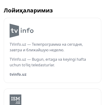
Лойиҳаларимиз
TVinfo.uz — Телепрограмма на сегодня,
завтра и ближайшую неделю.
TVinfo.uz — Bugun, ertaga va keyingi hafta
uchun to‘liq teledasturlar.
tvinfo.uz