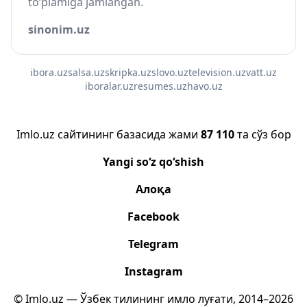
to‘plamiga jamlangan.
sinonim.uz
ibora.uz
salsa.uz
skripka.uz
slovo.uz
television.uz
vatt.uz
iboralar.uz
resumes.uz
havo.uz
Imlo.uz сайтининг базасида жами
87 110
та сўз бор
Yangi so‘z qo‘shish
Алоқа
Facebook
Telegram
Instagram
© Imlo.uz — Ўзбек тилининг имло луғати, 2014–2026