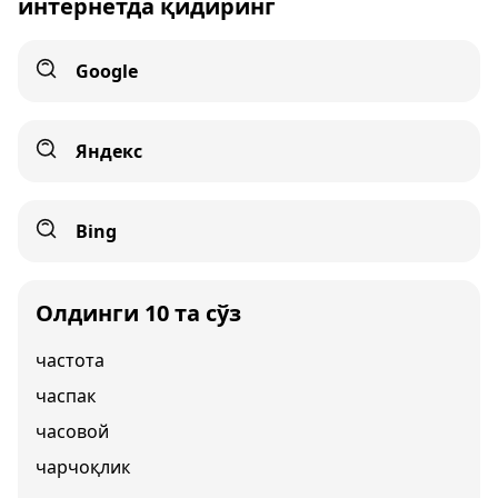
интернетда қидиринг
Google
Яндекс
Bing
Олдинги 10 та сўз
частота
часпак
часовой
чарчоқлик