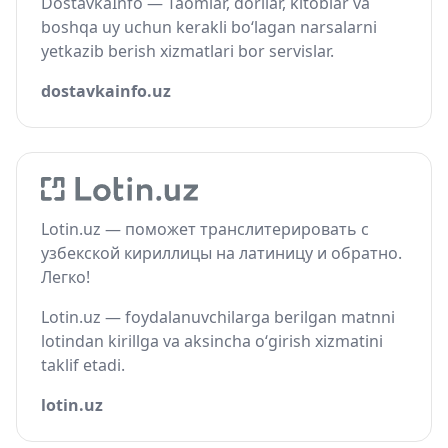
DostavkaInfo — Taomlar, dorilar, kitoblar va
boshqa uy uchun kerakli bo‘lagan narsalarni
yetkazib berish xizmatlari bor servislar.
dostavkainfo.uz
Lotin.uz — поможет транслитерировать с
узбекской кириллицы на латиницу и обратно.
Легко!
Lotin.uz — foydalanuvchilarga berilgan matnni
lotindan kirillga va aksincha o‘girish xizmatini
taklif etadi.
lotin.uz