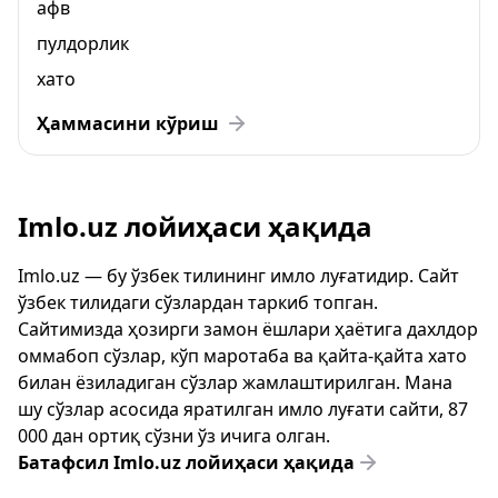
афв
пулдорлик
хато
Ҳаммасини кўриш
Imlo.uz лойиҳаси ҳақида
Imlo.uz — бу ўзбек тилининг имло луғатидир. Сайт
ўзбек тилидаги сўзлардан таркиб топган.
Сайтимизда ҳозирги замон ёшлари ҳаётига дахлдор
оммабоп сўзлар, кўп маротаба ва қайта-қайта хато
билан ёзиладиган сўзлар жамлаштирилган. Мана
шу сўзлар асосида яратилган имло луғати сайти, 87
000 дан ортиқ сўзни ўз ичига олган.
Батафсил Imlo.uz лойиҳаси ҳақида