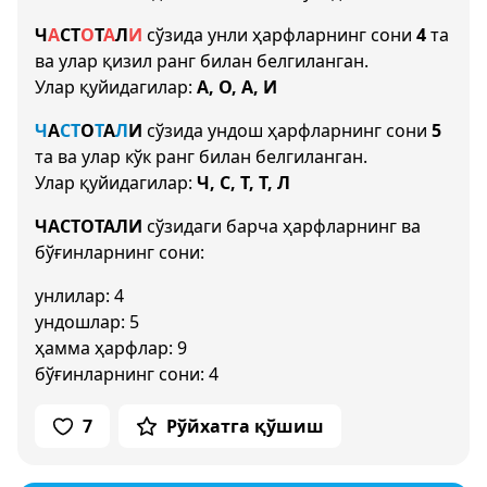
Ч
А
С
Т
О
Т
А
Л
И
сўзида унли ҳарфларнинг сони
4
та
ва улар қизил ранг билан белгиланган.
Улар қуйидагилар:
А, О, А, И
Ч
А
С
Т
О
Т
А
Л
И
сўзида ундош ҳарфларнинг сони
5
та ва улар кўк ранг билан белгиланган.
Улар қуйидагилар:
Ч, С, Т, Т, Л
ЧАСТОТАЛИ
сўзидаги барча ҳарфларнинг ва
бўғинларнинг сони:
унлилар: 4
ундошлар: 5
ҳамма ҳарфлар: 9
бўғинларнинг сони: 4
7
Рўйхатга қўшиш