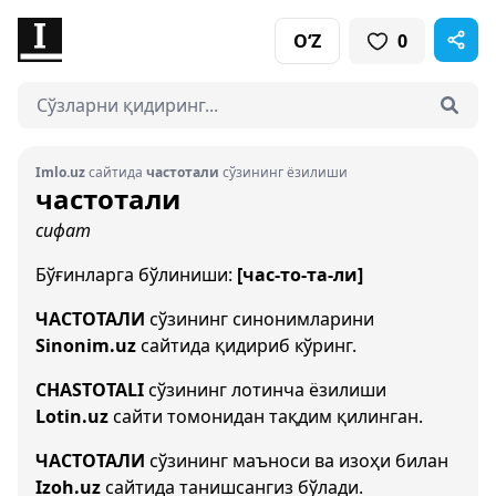
O‘Z
0
Imlo.uz
сайтида
частотали
сўзининг ёзилиши
частотали
сифат
Бўғинларга бўлиниши:
[час-то-та-ли]
ЧАСТОТАЛИ
сўзининг синонимларини
Sinonim.uz
сайтида қидириб кўринг.
CHASTOTALI
сўзининг лотинча ёзилиши
Lotin.uz
сайти томонидан тақдим қилинган.
ЧАСТОТАЛИ
сўзининг маъноси ва изоҳи билан
Izoh.uz
сайтида танишсангиз бўлади.