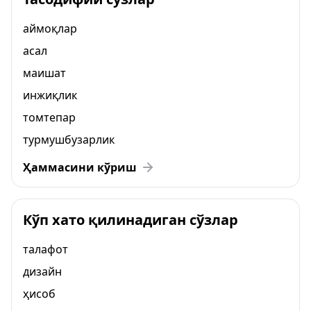
аймоқлар
асал
маишат
инжиқлик
томтепар
турмушбузарлик
Ҳаммасини кўриш
Кўп хато қилинадиган сўзлар
талафот
дизайн
ҳисоб