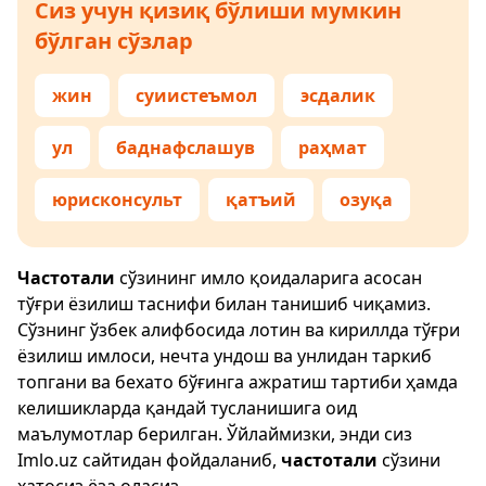
Сиз учун қизиқ бўлиши мумкин
бўлган сўзлар
жин
суиистеъмол
эсдалик
ул
баднафслашув
раҳмат
юрисконсульт
қатъий
озуқа
Частотали
сўзининг имло қоидаларига асосан
тўғри ёзилиш таснифи билан танишиб чиқамиз.
Сўзнинг ўзбек алифбосида лотин ва кириллда тўғри
ёзилиш имлоси, нечта ундош ва унлидан таркиб
топгани ва бехато бўғинга ажратиш тартиби ҳамда
келишикларда қандай тусланишига оид
маълумотлар берилган. Ўйлаймизки, энди сиз
Imlo.uz
сайтидан фойдаланиб,
частотали
сўзини