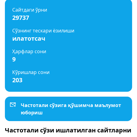
Сайтдаги ўрни
29737
Сўзнинг тескари ёзилиши
илатотсач
Ҳарфлар сони
9
Кўришлар сони
203
Частотали сўзига қўшимча маълумот
юбориш
Частотали сўзи ишлатилган сайтларни