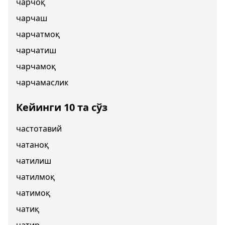
чарчоқ
чарчаш
чарчатмоқ
чарчатиш
чарчамоқ
чарчамаслик
Кейинги 10 та сўз
частотавий
чатаноқ
чатилиш
чатилмоқ
чатимоқ
чатиқ