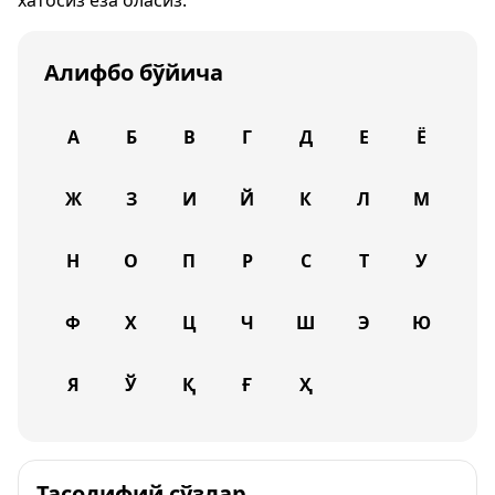
хатосиз ёза оласиз.
Алифбо бўйича
А
Б
В
Г
Д
Е
Ё
Ж
З
И
Й
К
Л
М
Н
О
П
Р
С
Т
У
Ф
Х
Ц
Ч
Ш
Э
Ю
Я
Ў
Қ
Ғ
Ҳ
Тасодифий сўзлар