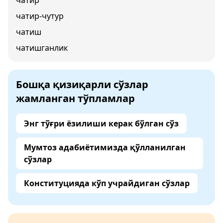
чатир
чатир-чутур
чатиш
чатишганлик
Бошқа қизиқарли сўзлар
жамланган тўпламлар
Энг тўғри ёзилиши керак бўлган сўз
Мумтоз адабиётимизда қўлланилган
сўзлар
Конституцияда кўп учрайдиган сўзлар