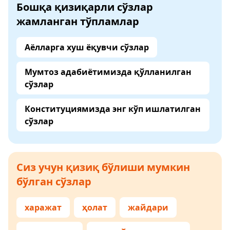
Бошқа қизиқарли сўзлар
жамланган тўпламлар
Аёлларга хуш ёқувчи сўзлар
Мумтоз адабиётимизда қўлланилган
сўзлар
Конституциямизда энг кўп ишлатилган
сўзлар
Сиз учун қизиқ бўлиши мумкин
бўлган сўзлар
харажат
ҳолат
жайдари