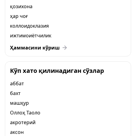
қозихона
ҳар чоғ
коллоидоклазия
ижтимоиётчилик
Ҳаммасини кўриш
Кўп хато қилинадиган сўзлар
аббат
бахт
машҳур
Оллоҳ Таоло
акротерий
аксон