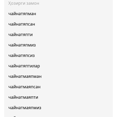
Ҳозирги замон
чайнатяпман
чайнатяпсан
чайнатяпти
чайнатяпмиз
чайнатяпсиз
чайнатяптилар
чайнатмаяпман
чайнатмаяпсан
чайнатмаяпти
чайнатмаяпмиз