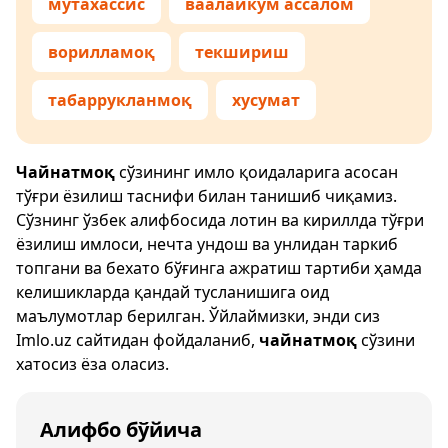
мутахассис
ваалайкум ассалом
ворилламоқ
текшириш
табаррукланмоқ
хусумат
Чайнатмоқ
сўзининг имло қоидаларига асосан
тўғри ёзилиш таснифи билан танишиб чиқамиз.
Сўзнинг ўзбек алифбосида лотин ва кириллда тўғри
ёзилиш имлоси, нечта ундош ва унлидан таркиб
топгани ва бехато бўғинга ажратиш тартиби ҳамда
келишикларда қандай тусланишига оид
маълумотлар берилган. Ўйлаймизки, энди сиз
Imlo.uz
сайтидан фойдаланиб,
чайнатмоқ
сўзини
хатосиз ёза оласиз.
Алифбо бўйича