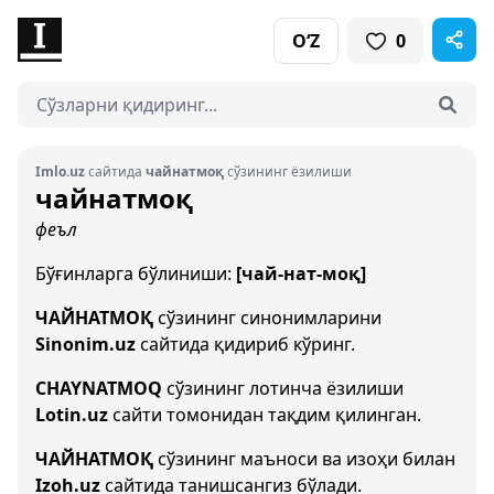
O‘Z
0
Imlo.uz
сайтида
чайнатмоқ
сўзининг ёзилиши
чайнатмоқ
феъл
Бўғинларга бўлиниши:
[чай-нат-моқ]
ЧАЙНАТМОҚ
сўзининг синонимларини
Sinonim.uz
сайтида қидириб кўринг.
CHAYNATMOQ
сўзининг лотинча ёзилиши
Lotin.uz
сайти томонидан тақдим қилинган.
ЧАЙНАТМОҚ
сўзининг маъноси ва изоҳи билан
Izoh.uz
сайтида танишсангиз бўлади.