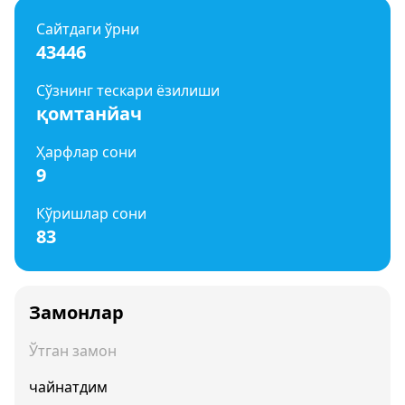
Сайтдаги ўрни
43446
Сўзнинг тескари ёзилиши
қомтанйач
Ҳарфлар сони
9
Кўришлар сони
83
Замонлар
Ўтган замон
чайнатдим