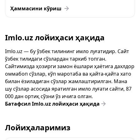
Ҳаммасини кўриш
Imlo.uz лойиҳаси ҳақида
Imlo.uz — бу ўзбек тилининг имло луғатидир. Сайт
ўзбек тилидаги сўзлардан таркиб топган.
Сайтимизда ҳозирги замон ёшлари ҳаётига дахлдор
оммабоп сўзлар, кўп маротаба ва қайта-қайта хато
билан ёзиладиган сўзлар жамлаштирилган. Мана
шу сўзлар асосида яратилган имло луғати сайти, 87
000 дан ортиқ сўзни ўз ичига олган.
Батафсил Imlo.uz лойиҳаси ҳақида
Лойиҳаларимиз