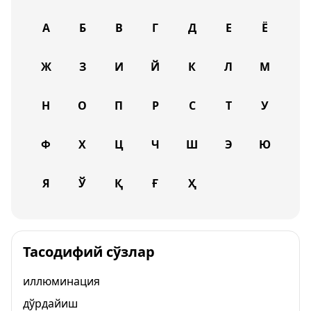
А
Б
В
Г
Д
Е
Ё
Ж
З
И
Й
К
Л
М
Н
О
П
Р
С
Т
У
Ф
Х
Ц
Ч
Ш
Э
Ю
Я
Ў
Қ
Ғ
Ҳ
Тасодифий сўзлар
иллюминация
дўрдайиш