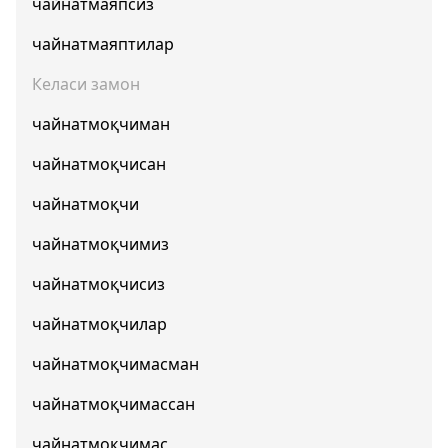
чайнатмаяпсиз
чайнатмаяптилар
Келаси замон
чайнатмоқчиман
чайнатмоқчисан
чайнатмоқчи
чайнатмоқчимиз
чайнатмоқчисиз
чайнатмоқчилар
чайнатмоқчимасман
чайнатмоқчимассан
чайнатмоқчимас