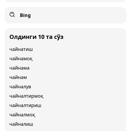
Bing
Олдинги 10 та сўз
чайнатиш
чайнамоқ
чайнама
чайнам
чайналув
чайналтирмоқ
чайналтириш
чайналмоқ
чайналиш