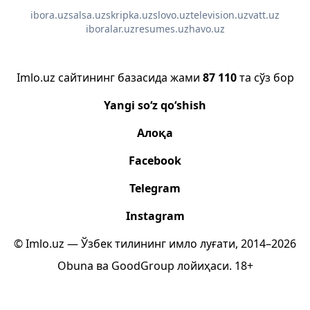
ibora.uz
salsa.uz
skripka.uz
slovo.uz
television.uz
vatt.uz
iboralar.uz
resumes.uz
havo.uz
Imlo.uz сайтининг базасида жами
87 110
та сўз бор
Yangi so‘z qo‘shish
Алоқа
Facebook
Telegram
Instagram
© Imlo.uz — Ўзбек тилининг имло луғати, 2014–2026
Obuna
ва
GoodGroup
лойиҳаси.
18+