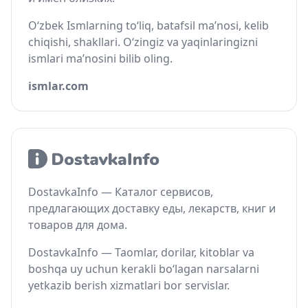
O‘zbek Ismlarning to‘liq, batafsil ma’nosi, kelib
chiqishi, shakllari. O‘zingiz va yaqinlaringizni
ismlari ma’nosini bilib oling.
ismlar.com
DostavkaInfo — Каталог сервисов,
предлагающих доставку еды, лекарств, книг и
товаров для дома.
DostavkaInfo — Taomlar, dorilar, kitoblar va
boshqa uy uchun kerakli bo‘lagan narsalarni
yetkazib berish xizmatlari bor servislar.