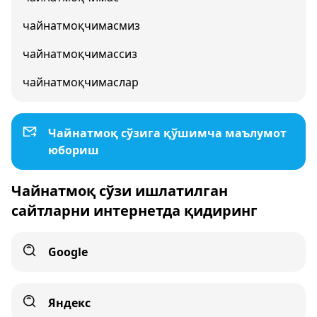
чайнатмоқчимасмиз
чайнатмоқчимассиз
чайнатмоқчимаслар
Чайнатмоқ сўзига қўшимча маълумот
юбориш
Чайнатмоқ сўзи ишлатилган
сайтларни интернетда қидиринг
Google
Яндекс