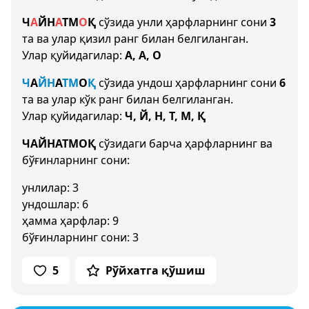
Ч
А
Й
Н
А
Т
М
О
Қ
сўзида унли ҳарфларнинг сони
3
та ва улар қизил ранг билан белгиланган.
Улар қуйидагилар:
А, А, О
Ч
А
Й
Н
А
Т
М
О
Қ
сўзида ундош ҳарфларнинг сони
6
та ва улар кўк ранг билан белгиланган.
Улар қуйидагилар:
Ч, Й, Н, Т, М, Қ
ЧАЙНАТМОҚ
сўзидаги барча ҳарфларнинг ва
бўғинларнинг сони:
унлилар: 3
ундошлар: 6
ҳамма ҳарфлар: 9
бўғинларнинг сони: 3
5
Рўйхатга қўшиш