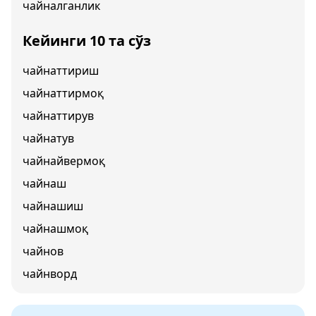
чайналганлик
Кейинги 10 та сўз
чайнаттириш
чайнаттирмоқ
чайнаттирув
чайнатув
чайнайвермоқ
чайнаш
чайнашиш
чайнашмоқ
чайнов
чайнворд