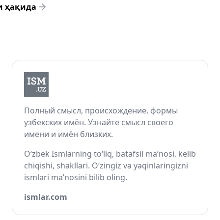
и ҳақида
Полный смысл, происхождение, формы
узбекских имён. Узнайте смысл своего
имени и имён близких.
O‘zbek Ismlarning to‘liq, batafsil ma’nosi, kelib
chiqishi, shakllari. O‘zingiz va yaqinlaringizni
ismlari ma’nosini bilib oling.
ismlar.com