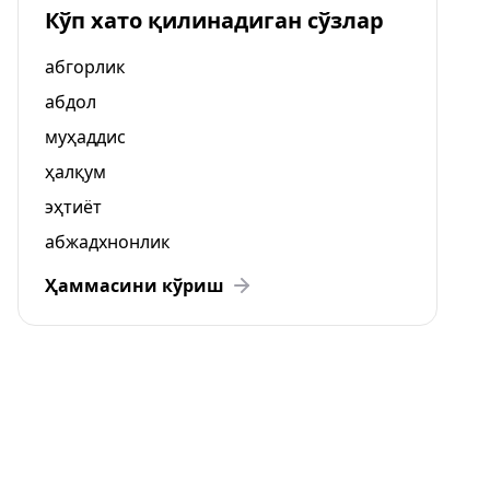
Кўп хато қилинадиган сўзлар
абгорлик
абдол
муҳаддис
ҳалқум
эҳтиёт
абжадхнонлик
Ҳаммасини кўриш