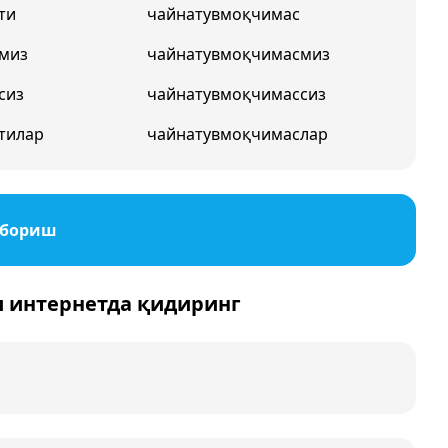
ти
чайнатувмоқчимас
миз
чайнатувмоқчимасмиз
сиз
чайнатувмоқчимассиз
тилар
чайнатувмоқчимаслар
юбориш
и интернетда қидиринг