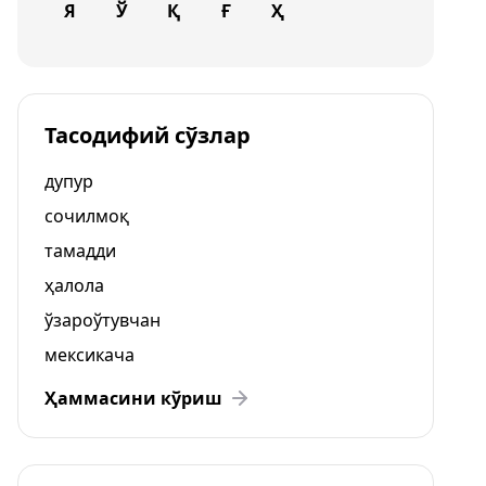
Я
Ў
Қ
Ғ
Ҳ
Тасодифий сўзлар
дупур
сочилмоқ
тамадди
ҳалола
ўзароўтувчан
мексикача
Ҳаммасини кўриш