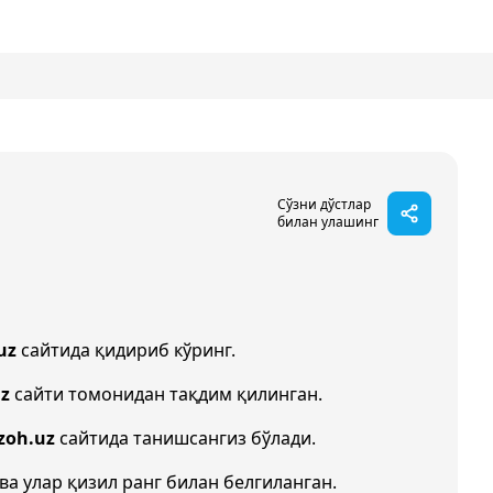
Сўзни дўстлар
билан улашинг
uz
сайтида қидириб кўринг.
uz
сайти томонидан тақдим қилинган.
zoh.uz
сайтида танишсангиз бўлади.
ва улар қизил ранг билан белгиланган.