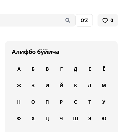
O‘Z
0
Алифбо бўйича
А
Б
В
Г
Д
Е
Ё
Ж
З
И
Й
К
Л
М
Н
О
П
Р
С
Т
У
Ф
Х
Ц
Ч
Ш
Э
Ю