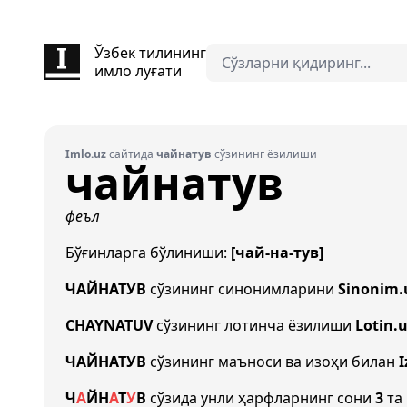
Ўзбек тилининг
имло луғати
Imlo.uz
сайтида
чайнатув
сўзининг ёзилиши
чайнатув
феъл
Бўғинларга бўлиниши:
[чай-на-тув]
ЧАЙНАТУВ
сўзининг синонимларини
Sinonim.
CHAYNATUV
сўзининг лотинча ёзилиши
Lotin.
ЧАЙНАТУВ
сўзининг маъноси ва изоҳи билан
I
Ч
А
Й
Н
А
Т
У
В
сўзида унли ҳарфларнинг сони
3
та 