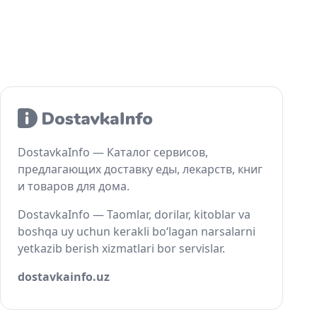
DostavkaInfo — Каталог сервисов,
предлагающих доставку еды, лекарств, книг
и товаров для дома.
DostavkaInfo — Taomlar, dorilar, kitoblar va
boshqa uy uchun kerakli bo‘lagan narsalarni
yetkazib berish xizmatlari bor servislar.
dostavkainfo.uz