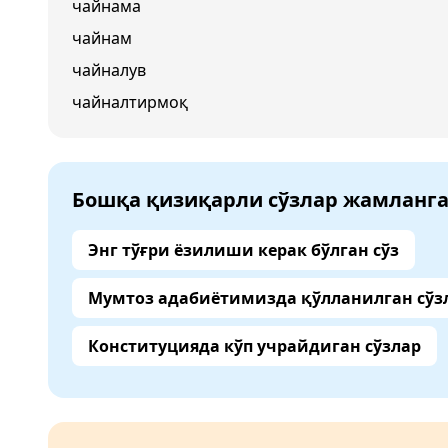
чайнама
чайнам
чайналув
чайналтирмоқ
Бошқа қизиқарли сўзлар жамланг
Энг тўғри ёзилиши керак бўлган сўз
Мумтоз адабиётимизда қўлланилган сўз
Конституцияда кўп учрайдиган сўзлар