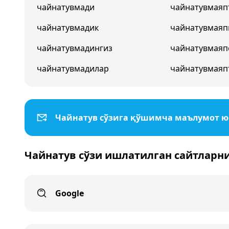
чайнатувмади
чайнатувмаяп
чайнатувмадик
чайнатувмаяп
чайнатувмадингиз
чайнатувмаяп
чайнатувмадилар
чайнатувмаяп
Чайнатув сўзига қўшимча маълумот 
Чайнатув сўзи ишлатилган сайтларн
Google