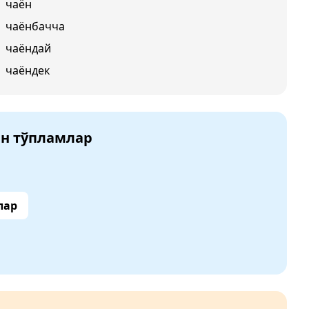
чаён
чаёнбачча
чаёндай
чаёндек
ан тўпламлар
лар