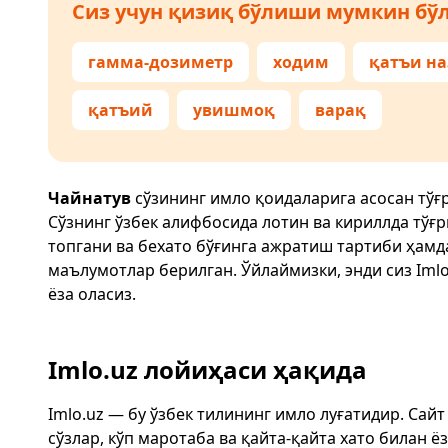
Сиз учун қизиқ бўлиши мумкин бўл
гамма-дозиметр
ходим
қатъи на
қатъий
увишмоқ
варақ
Чайнатув
сўзининг имло қоидаларига асосан тўғ
Сўзнинг ўзбек алифбосида лотин ва кириллда тўғ
топгани ва бехато бўғинга ажратиш тартиби ҳам
маълумотлар берилган. Ўйлаймизки, энди сиз
Imlo
ёза оласиз.
Imlo.uz лойиҳаси ҳақида
Imlo.uz — бу ўзбек тилининг имло луғатидир. Сай
сўзлар, кўп маротаба ва қайта-қайта хато билан 