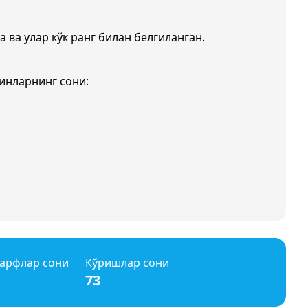
а ва улар кўк ранг билан белгиланган.
инларнинг сони:
арфлар сони
Кўришлар сони
73