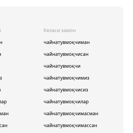
н
Келаси замон
н
чайнатувмоқчиман
н
чайнатувмоқчисан
чайнатувмоқчи
з
чайнатувмоқчимиз
з
чайнатувмоқчисиз
лар
чайнатувмоқчилар
пман
чайнатувмоқчимасман
сан
чайнатувмоқчимассан