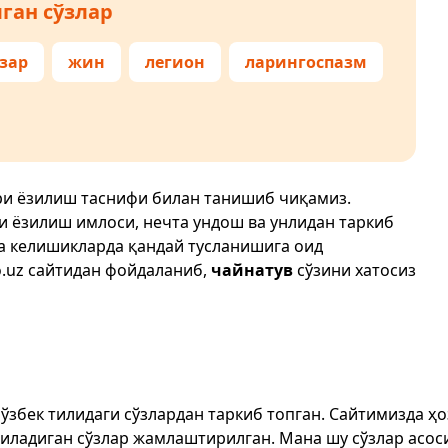
ган сўзлар
зар
жин
легион
ларингоспазм
ри ёзилиш таснифи билан танишиб чиқамиз.
ри ёзилиш имлоси, нечта ундош ва унлидан таркиб
да келишикларда қандай тусланишига оид
.uz
сайтидан фойдаланиб,
чайнатув
сўзини хатосиз
т ўзбек тилидаги сўзлардан таркиб топган. Сайтимизда 
ёзиладиган сўзлар жамлаштирилган. Мана шу сўзлар асоси