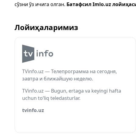
сўзни ўз ичига олган.
Батафсил Imlo.uz лойиҳас
Лойиҳаларимиз
TVinfo.uz — Телепрограмма на сегодня,
завтра и ближайшую неделю.
TVinfo.uz — Bugun, ertaga va keyingi hafta
uchun to‘liq teledasturlar.
tvinfo.uz