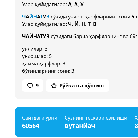
Улар қуйидагилар:
А, А, У
Ч
А
Й
Н
А
Т
У
В
сўзида ундош ҳарфларнинг сони
5
т
Улар қуйидагилар:
Ч, Й, Н, Т, В
ЧАЙНАТУВ
сўзидаги барча ҳарфларнинг ва бўғ
унлилар: 3
ундошлар: 5
ҳамма ҳарфлар: 8
бўғинларнинг сони: 3
9
Рўйхатга қўшиш
Сайтдаги ўрни
Сўзнинг тескари ёзилиши
Ҳ
60564
вутанйач
8