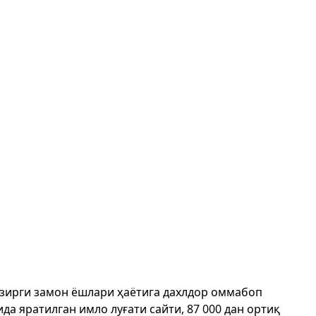
ҳозирги замон ёшлари ҳаётига дахлдор оммабоп
да яратилган имло луғати сайти, 87 000 дан ортиқ