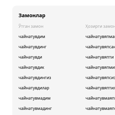
Замонлар
Ўтган замон
Ҳозирги замо
чайнатувдим
чайнатувяпма
чайнатувдинг
чайнатувяпса
чайнатувди
чайнатувяпти
чайнатувдик
чайнатувяпми
чайнатувдингиз
чайнатувяпси
чайнатувдилар
чайнатувяпти
чайнатувмадим
чайнатувмая
чайнатувмадинг
чайнатувмаяп