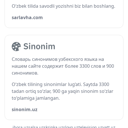
O‘zbek tilida savodli yozishni biz bilan boshlang.
sarlavha.com
Словарь синонимов узбекского языка на
нашем сайте содержит более 3300 слов и 900
синонимов.
O‘zbek tilining sinonimlar lug‘ati. Saytda 3300
tadan ortiq so‘zlar, 900 ga yaqin sinonim so‘zlar
to‘plamiga jamlangan.
sinonim.uz
ibora.uz
salsa.uz
skripka.uz
slovo.uz
television.uz
vatt.uz