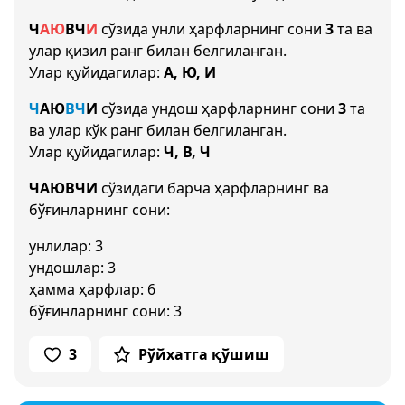
Ч
А
Ю
В
Ч
И
сўзида унли ҳарфларнинг сони
3
та ва
улар қизил ранг билан белгиланган.
Улар қуйидагилар:
А, Ю, И
Ч
А
Ю
В
Ч
И
сўзида ундош ҳарфларнинг сони
3
та
ва улар кўк ранг билан белгиланган.
Улар қуйидагилар:
Ч, В, Ч
ЧАЮВЧИ
сўзидаги барча ҳарфларнинг ва
бўғинларнинг сони:
унлилар: 3
ундошлар: 3
ҳамма ҳарфлар: 6
бўғинларнинг сони: 3
3
Рўйхатга қўшиш