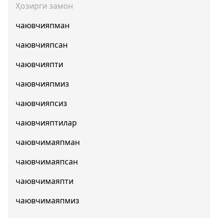
Ҳозирги замон
чаювчияпман
чаювчияпсан
чаювчияпти
чаювчияпмиз
чаювчияпсиз
чаювчияптилар
чаювчимаяпман
чаювчимаяпсан
чаювчимаяпти
чаювчимаяпмиз