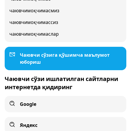
чаювчимоқчимасмиз
чаювчимоқчимассиз
чаювчимоқчимаслар
Чаювчи сўзига қўшимча маълумот
юбориш
Чаювчи сўзи ишлатилган сайтларни
интернетда қидиринг
Google
Яндекс