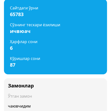
Сайтдаги ўрни
65783
Сўзнинг тескари ёзилиши
ичвюач
Ҳарфлар сони
6
Кўришлар сони
87
Замонлар
Ўтган замон
чаювчидим