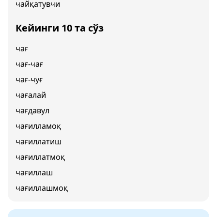
чайқатувчи
Кейинги 10 та сўз
чағ
чағ-чағ
чағ-чуғ
чағалай
чағдавул
чағилламоқ
чағиллатиш
чағиллатмоқ
чағиллаш
чағиллашмоқ