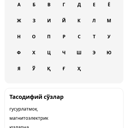
А
Б
В
Г
Д
Е
Ё
Ж
З
И
Й
К
Л
М
Н
О
П
Р
С
Т
У
Ф
Х
Ц
Ч
Ш
Э
Ю
Я
Ў
Қ
Ғ
Ҳ
Тасодифий сўзлар
гусурлатмоқ
магнитоэлектрик
юзларча