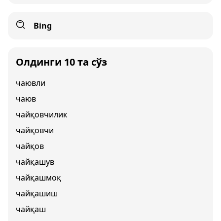
Bing
Олдинги 10 та сўз
чаювли
чаюв
чайқовчилик
чайқовчи
чайқов
чайқашув
чайқашмоқ
чайқашиш
чайқаш