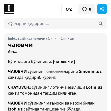
O‘Z
0
Imlo.uz
сайтида
чаювчи
сўзининг ёзилиши
чаювчи
феъл
Бўғинларга бўлиниши:
[ча-юв-чи]
ЧАЮВЧИ
сўзининг синонимларини
Sinonim.uz
сайтида қидириб кўринг.
CHAYUVCHI
сўзининг лотинча ёзилиши
Lotin.uz
сайти томонидан тақдим қилинган.
ЧАЮВЧИ
сўзининг маъноси ва изоҳи билан
Izoh.uz
сайтида танишсангиз бўлади.