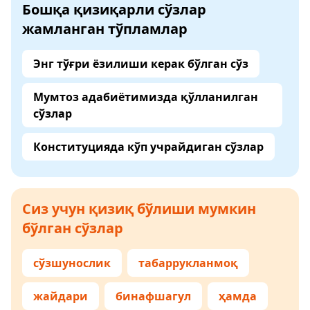
Бошқа қизиқарли сўзлар
жамланган тўпламлар
Энг тўғри ёзилиши керак бўлган сўз
Мумтоз адабиётимизда қўлланилган
сўзлар
Конституцияда кўп учрайдиган сўзлар
Сиз учун қизиқ бўлиши мумкин
бўлган сўзлар
сўзшунослик
табаррукланмоқ
жайдари
бинафшагул
ҳамда