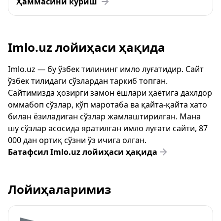
Ҳаммасини кўриш
Imlo.uz лойиҳаси ҳақида
Imlo.uz — бу ўзбек тилининг имло луғатидир. Сайт
ўзбек тилидаги сўзлардан таркиб топган.
Сайтимизда ҳозирги замон ёшлари ҳаётига дахлдор
оммабоп сўзлар, кўп маротаба ва қайта-қайта хато
билан ёзиладиган сўзлар жамлаштирилган. Мана
шу сўзлар асосида яратилган имло луғати сайти, 87
000 дан ортиқ сўзни ўз ичига олган.
Батафсил Imlo.uz лойиҳаси ҳақида
Лойиҳаларимиз