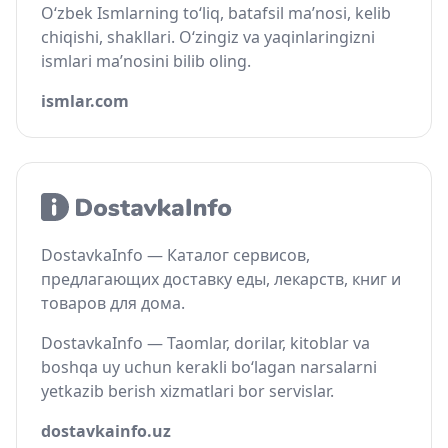
O‘zbek Ismlarning to‘liq, batafsil ma’nosi, kelib
chiqishi, shakllari. O‘zingiz va yaqinlaringizni
ismlari ma’nosini bilib oling.
ismlar.com
DostavkaInfo — Каталог сервисов,
предлагающих доставку еды, лекарств, книг и
товаров для дома.
DostavkaInfo — Taomlar, dorilar, kitoblar va
boshqa uy uchun kerakli bo‘lagan narsalarni
yetkazib berish xizmatlari bor servislar.
dostavkainfo.uz