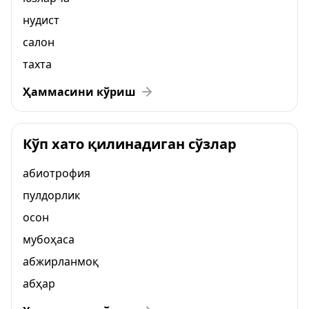
нудист
салон
тахта
Ҳаммасини кўриш
Кўп хато қилинадиган сўзлар
абиотрофия
пулдорлик
осон
мубоҳаса
абжирланмоқ
абҳар