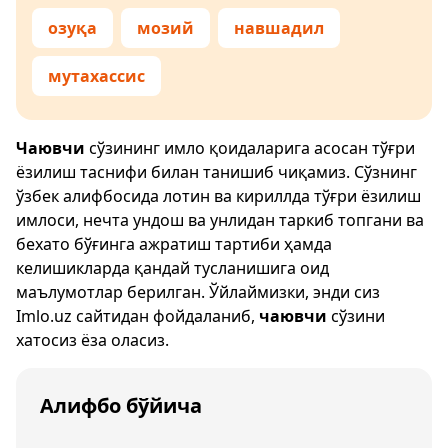
озуқа
мозий
навшадил
мутахассис
Чаювчи
сўзининг имло қоидаларига асосан тўғри
ёзилиш таснифи билан танишиб чиқамиз. Сўзнинг
ўзбек алифбосида лотин ва кириллда тўғри ёзилиш
имлоси, нечта ундош ва унлидан таркиб топгани ва
бехато бўғинга ажратиш тартиби ҳамда
келишикларда қандай тусланишига оид
маълумотлар берилган. Ўйлаймизки, энди сиз
Imlo.uz
сайтидан фойдаланиб,
чаювчи
сўзини
хатосиз ёза оласиз.
Алифбо бўйича