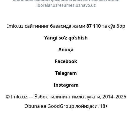
iboralar.uz
resumes.uz
havo.uz
Imlo.uz сайтининг базасида жами
87 110
та сўз бор
Yangi so‘z qo‘shish
Алоқа
Facebook
Telegram
Instagram
© Imlo.uz — Ўзбек тилининг имло луғати, 2014–2026
Obuna
ва
GoodGroup
лойиҳаси.
18+