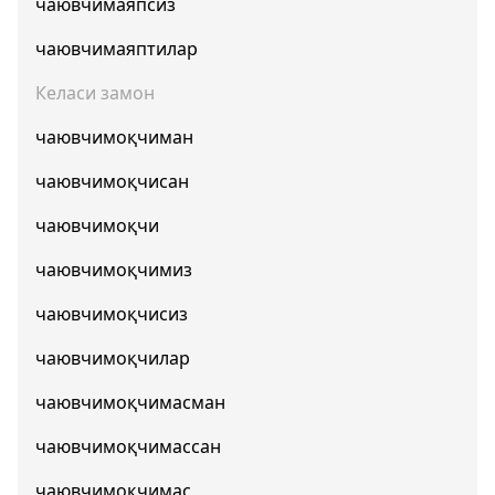
чаювчимаяпсиз
чаювчимаяптилар
Келаси замон
чаювчимоқчиман
чаювчимоқчисан
чаювчимоқчи
чаювчимоқчимиз
чаювчимоқчисиз
чаювчимоқчилар
чаювчимоқчимасман
чаювчимоқчимассан
чаювчимоқчимас