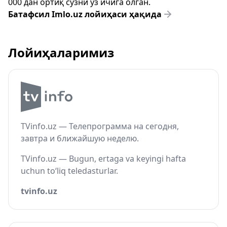
000 дан ортиқ сўзни ўз ичига олган.
Батафсил Imlo.uz лойиҳаси ҳақида
Лойиҳаларимиз
TVinfo.uz — Телепрограмма на сегодня,
завтра и ближайшую неделю.
TVinfo.uz — Bugun, ertaga va keyingi hafta
uchun to‘liq teledasturlar.
tvinfo.uz