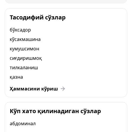
Тасодифий сўзлар
бўксадор
кўсакмашина
кумушсимон
сиғдиришмоқ
тилкаланиш
қазна
Ҳаммасини кўриш
Кўп хато қилинадиган сўзлар
абдоминал