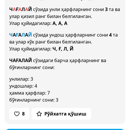
Ч
А
Ғ
А
Л
А
Й
сўзида унли ҳарфларнинг сони
3
та ва
улар қизил ранг билан белгиланган.
Улар қуйидагилар:
А, А, А
Ч
А
Ғ
А
Л
А
Й
сўзида ундош ҳарфларнинг сони
4
та
ва улар кўк ранг билан белгиланган.
Улар қуйидагилар:
Ч, Ғ, Л, Й
ЧАҒАЛАЙ
сўзидаги барча ҳарфларнинг ва
бўғинларнинг сони:
унлилар: 3
ундошлар: 4
ҳамма ҳарфлар: 7
бўғинларнинг сони: 3
8
Рўйхатга қўшиш