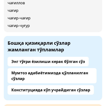
чағиллов
чағир
чағир-чағир
чағир-чуғур
Бошқа қизиқарли сўзлар
жамланган тўпламлар
Энг тўғри ёзилиши керак бўлган сўз
Мумтоз адабиётимизда қўлланилган
сўзлар
Конституцияда кўп учрайдиган сўзлар