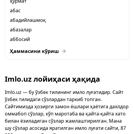
ҳурмат
абас
абадийлашмоқ
абазалар
аббосий
Ҳаммасини кўриш
Imlo.uz лойиҳаси ҳақида
Imlo.uz — бу ўзбек тилининг имло луғатидир. Сайт
ўзбек тилидаги сўзлардан таркиб топган.
Сайтимизда ҳозирги замон ёшлари ҳаётига дахлдор
оммабоп сўзлар, кўп маротаба ва қайта-қайта хато
билан ёзиладиган сўзлар жамлаштирилган. Мана
шу сўзлар асосида яратилган имло луғати сайти, 87