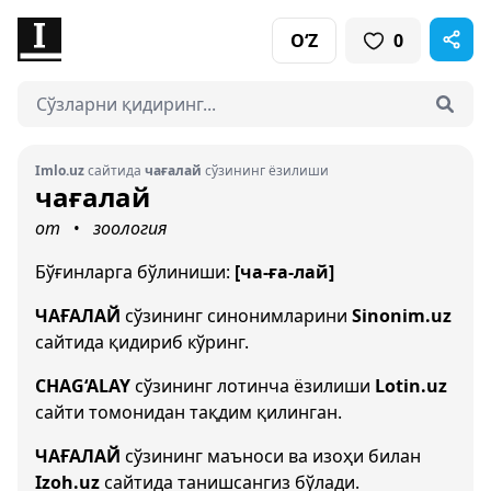
O‘Z
0
Imlo.uz
сайтида
чағалай
сўзининг ёзилиши
чағалай
от
зоология
•
Бўғинларга бўлиниши:
[ча-ға-лай]
ЧАҒАЛАЙ
сўзининг синонимларини
Sinonim.uz
сайтида қидириб кўринг.
CHAG‘ALAY
сўзининг лотинча ёзилиши
Lotin.uz
сайти томонидан тақдим қилинган.
ЧАҒАЛАЙ
сўзининг маъноси ва изоҳи билан
Izoh.uz
сайтида танишсангиз бўлади.