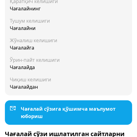
Қаратқич келишиги
Чағалайнинг
Тушум келишиги
Чағалайни
Жўналиш келишиги
Чағалайга
Ўрин-пайт келишиги
Чағалайда
Чиқиш келишиги
Чағалайдан
Чағалай сўзига қўшимча маълумот
юбориш
Чағалай сўзи ишлатилган сайтларни