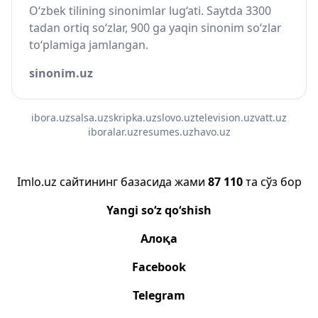
O‘zbek tilining sinonimlar lug‘ati. Saytda 3300
tadan ortiq so‘zlar, 900 ga yaqin sinonim so‘zlar
to‘plamiga jamlangan.
sinonim.uz
ibora.uz
salsa.uz
skripka.uz
slovo.uz
television.uz
vatt.uz
iboralar.uz
resumes.uz
havo.uz
Imlo.uz сайтининг базасида жами
87 110
та сўз бор
Yangi so‘z qo‘shish
Алоқа
Facebook
Telegram