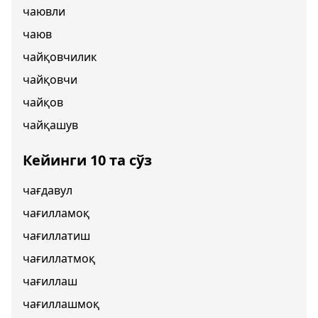
чаювли
чаюв
чайқовчилик
чайқовчи
чайқов
чайқашув
Кейинги 10 та сўз
чағдавул
чағилламоқ
чағиллатиш
чағиллатмоқ
чағиллаш
чағиллашмоқ