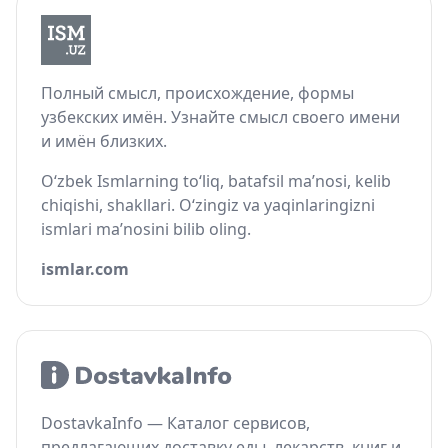
Полный смысл, происхождение, формы
узбекских имён. Узнайте смысл своего имени
и имён близких.
O‘zbek Ismlarning to‘liq, batafsil ma’nosi, kelib
chiqishi, shakllari. O‘zingiz va yaqinlaringizni
ismlari ma’nosini bilib oling.
ismlar.com
DostavkaInfo — Каталог сервисов,
предлагающих доставку еды, лекарств, книг и