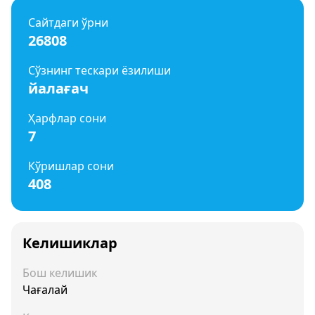
Сайтдаги ўрни
26808
Сўзнинг тескари ёзилиши
йалағач
Ҳарфлар сони
7
Кўришлар сони
408
Келишиклар
Бош келишик
Чағалай