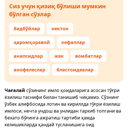
Сиз учун қизиқ бўлиши мумкин
бўлган сўзлар
бадбўйлар
нектон
ҳаромқоравой
кефаллар
анапсидлар
жек
вомбатлар
анофелеслар
бластоидеалар
Чағалай
сўзининг имло қоидаларига асосан тўғри
ёзилиш таснифи билан танишиб чиқамиз. Сўзнинг
ўзбек алифбосида лотин ва кириллда тўғри ёзилиш
имлоси, нечта ундош ва унлидан таркиб топгани ва
бехато бўғинга ажратиш тартиби ҳамда
келишикларда қандай тусланишига оид