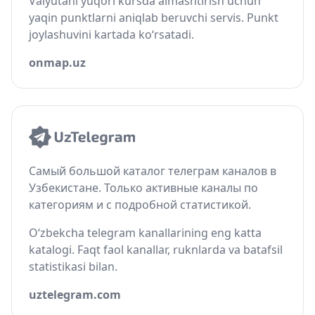
Valyutani yuqori kursda almashtirish uchun
yaqin punktlarni aniqlab beruvchi servis. Punkt
joylashuvini kartada ko‘rsatadi.
onmap.uz
Самый большой каталог телеграм каналов в
Узбекистане. Только активные каналы по
категориям и с подробной статистикой.
O‘zbekcha telegram kanallarining eng katta
katalogi. Faqt faol kanallar, ruknlarda va batafsil
statistikasi bilan.
uztelegram.com