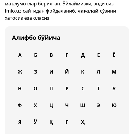
маълумотлар берилган. Ўйлаймизки, энди сиз
Imlo.uz
сайтидан фойдаланиб,
чағалай
сўзини
хатосиз ёза оласиз.
Алифбо бўйича
А
Б
В
Г
Д
Е
Ё
Ж
З
И
Й
К
Л
М
Н
О
П
Р
С
Т
У
Ф
Х
Ц
Ч
Ш
Э
Ю
Я
Ў
Қ
Ғ
Ҳ