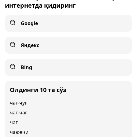
интернетда қидиринг
Google
Яндекс
Bing
Олдинги 10 та сўз
чағ-чуғ
чағ-чағ
чағ
чаювчи