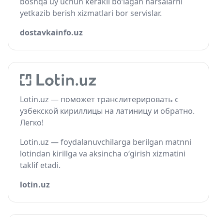
boshqa uy uchun kerakli bo‘lagan narsalarni
yetkazib berish xizmatlari bor servislar.
dostavkainfo.uz
Lotin.uz — поможет транслитерировать с
узбекской кириллицы на латиницу и обратно.
Легко!
Lotin.uz — foydalanuvchilarga berilgan matnni
lotindan kirillga va aksincha o‘girish xizmatini
taklif etadi.
lotin.uz