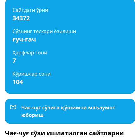
Сайтдаги ўрни
34372
Сўзнинг тескари ёзилиши
ғуч-ғач
Ҳарфлар сони
7
Кўришлар сони
104
Чағ-чуғ сўзига қўшимча маълумот
юбориш
Чағ-чуғ сўзи ишлатилган сайтларни