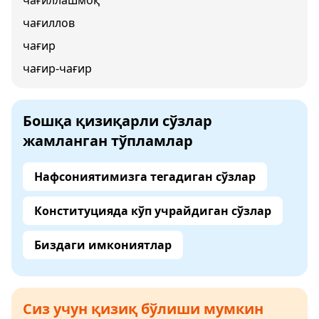
чағиллашмоқ
чағиллов
чағир
чағир-чағир
Бошқа қизиқарли сўзлар
жамланган тўпламлар
Нафсониятимизга тегадиган сўзлар
Конституцияда кўп учрайдиган сўзлар
Биздаги имкониятлар
Сиз учун қизиқ бўлиши мумкин