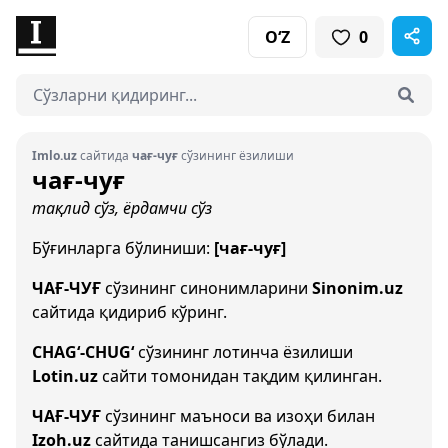
O‘Z
0
Imlo.uz
сайтида
чағ-чуғ
сўзининг ёзилиши
чағ-чуғ
тақлид сўз, ёрдамчи сўз
Бўғинларга бўлиниши:
[чағ-чуғ]
ЧАҒ-ЧУҒ
сўзининг синонимларини
Sinonim.uz
сайтида қидириб кўринг.
CHAG‘-CHUG‘
сўзининг лотинча ёзилиши
Lotin.uz
сайти томонидан тақдим қилинган.
ЧАҒ-ЧУҒ
сўзининг маъноси ва изоҳи билан
Izoh.uz
сайтида танишсангиз бўлади.