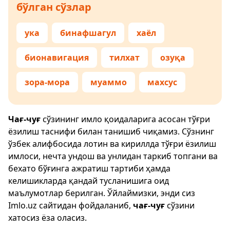
бўлган сўзлар
ука
бинафшагул
хаёл
бионавигация
тилхат
озуқа
зора-мора
муаммо
махсус
Чағ-чуғ
сўзининг имло қоидаларига асосан тўғри
ёзилиш таснифи билан танишиб чиқамиз. Сўзнинг
ўзбек алифбосида лотин ва кириллда тўғри ёзилиш
имлоси, нечта ундош ва унлидан таркиб топгани ва
бехато бўғинга ажратиш тартиби ҳамда
келишикларда қандай тусланишига оид
маълумотлар берилган. Ўйлаймизки, энди сиз
Imlo.uz
сайтидан фойдаланиб,
чағ-чуғ
сўзини
хатосиз ёза оласиз.