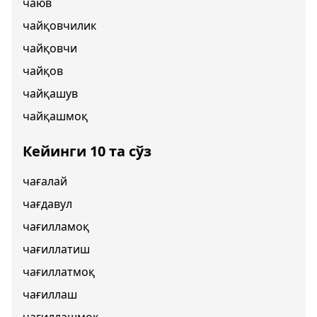
чаюв
чайқовчилик
чайқовчи
чайқов
чайқашув
чайқашмоқ
Кейинги 10 та сўз
чағалай
чағдавул
чағилламоқ
чағиллатиш
чағиллатмоқ
чағиллаш