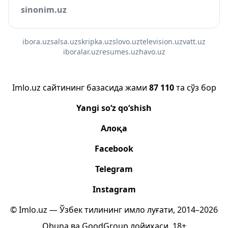
sinonim.uz
ibora.uz
salsa.uz
skripka.uz
slovo.uz
television.uz
vatt.uz
iboralar.uz
resumes.uz
havo.uz
Imlo.uz сайтининг базасида жами
87 110
та сўз бор
Yangi so‘z qo‘shish
Алоқа
Facebook
Telegram
Instagram
© Imlo.uz — Ўзбек тилининг имло луғати, 2014–2026
Obuna
ва
GoodGroup
лойиҳаси.
18+