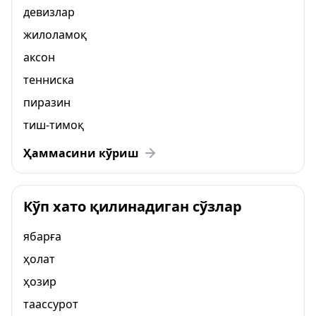
девизлар
жилоламоқ
аксон
тенниска
пиразин
тиш-тимоқ
Ҳаммасини кўриш
Кўп хато қилинадиган сўзлар
ябарға
ҳолат
ҳозир
таассурот