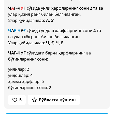
Ч
А
Ғ
-
Ч
У
Ғ
сўзида унли ҳарфларнинг сони
2
та ва
улар қизил ранг билан белгиланган.
Улар қуйидагилар:
А, У
Ч
А
Ғ
-
Ч
У
Ғ
сўзида ундош ҳарфларнинг сони
4
та
ва улар кўк ранг билан белгиланган.
Улар қуйидагилар:
Ч, Ғ, Ч, Ғ
ЧАҒ-ЧУҒ
сўзидаги барча ҳарфларнинг ва
бўғинларнинг сони:
унлилар: 2
ундошлар: 4
ҳамма ҳарфлар: 6
бўғинларнинг сони: 2
5
Рўйхатга қўшиш