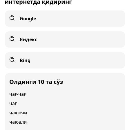
интернетда қидиринг
Google
Яндекс
Bing
Олдинги 10 та сўз
чағ-чағ
чағ
чаювчи
чаювли