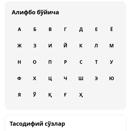
Алифбо бўйича
А
Б
В
Г
Д
Е
Ё
Ж
З
И
Й
К
Л
М
Н
О
П
Р
С
Т
У
Ф
Х
Ц
Ч
Ш
Э
Ю
Я
Ў
Қ
Ғ
Ҳ
Тасодифий сўзлар