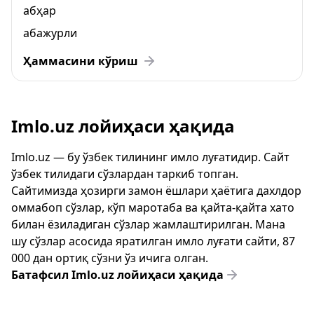
абҳар
абажурли
Ҳаммасини кўриш
Imlo.uz лойиҳаси ҳақида
Imlo.uz — бу ўзбек тилининг имло луғатидир. Сайт
ўзбек тилидаги сўзлардан таркиб топган.
Сайтимизда ҳозирги замон ёшлари ҳаётига дахлдор
оммабоп сўзлар, кўп маротаба ва қайта-қайта хато
билан ёзиладиган сўзлар жамлаштирилган. Мана
шу сўзлар асосида яратилган имло луғати сайти, 87
000 дан ортиқ сўзни ўз ичига олган.
Батафсил Imlo.uz лойиҳаси ҳақида