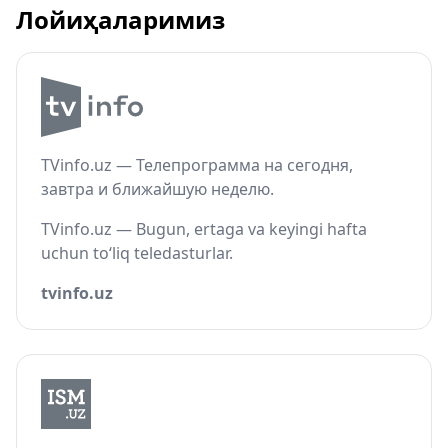
Лойиҳаларимиз
TVinfo.uz — Телепрограмма на сегодня,
завтра и ближайшую неделю.
TVinfo.uz — Bugun, ertaga va keyingi hafta
uchun to‘liq teledasturlar.
tvinfo.uz