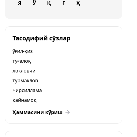
Я
Ў
Қ
Ғ
Ҳ
Тасодифий сўзлар
ўғил-қиз
туғалоқ
локловчи
турмаклов
чирсиллама
қайнамоқ
Ҳаммасини кўриш