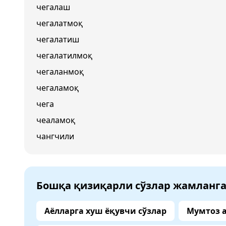
чегалаш
чегалатмоқ
чегалатиш
чегалатилмоқ
чегаланмоқ
чегаламоқ
чега
чеаламоқ
чангчили
Бошқа қизиқарли сўзлар жамланг
Аёлларга хуш ёқувчи сўзлар
Мумтоз 