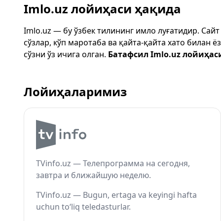
Imlo.uz лойиҳаси ҳақида
Imlo.uz — бу ўзбек тилининг имло луғатидир. Сай
сўзлар, кўп маротаба ва қайта-қайта хато билан 
сўзни ўз ичига олган.
Батафсил Imlo.uz лойиҳас
Лойиҳаларимиз
TVinfo.uz — Телепрограмма на сегодня,
завтра и ближайшую неделю.
TVinfo.uz — Bugun, ertaga va keyingi hafta
uchun to‘liq teledasturlar.