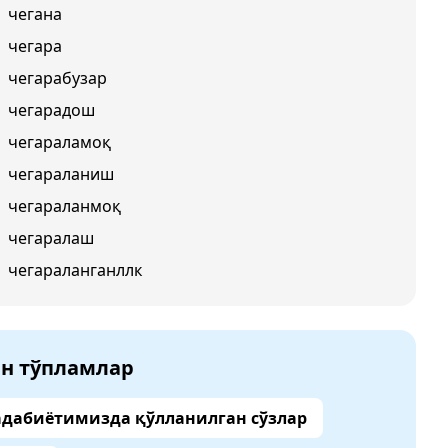
чегана
чегара
чегарабузар
чегарадош
чегараламоқ
чегараланиш
чегараланмоқ
чегаралаш
чегараланганллк
ан тўпламлар
адабиётимизда қўлланилган сўзлар