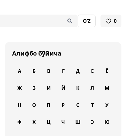
O‘Z
0
Алифбо бўйича
А
Б
В
Г
Д
Е
Ё
Ж
З
И
Й
К
Л
М
Н
О
П
Р
С
Т
У
Ф
Х
Ц
Ч
Ш
Э
Ю