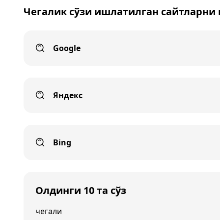
Чегалик сўзи ишлатилган сайтларни
Google
Яндекс
Bing
Олдинги 10 та сўз
чегали