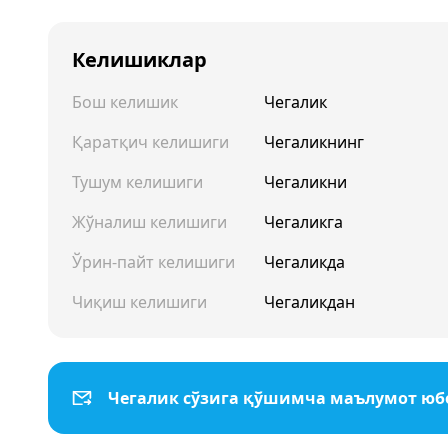
Келишиклар
Бош келишик
Чегалик
Қаратқич келишиги
Чегаликнинг
Тушум келишиги
Чегаликни
Жўналиш келишиги
Чегаликга
Ўрин-пайт келишиги
Чегаликда
Чиқиш келишиги
Чегаликдан
Чегалик сўзига қўшимча маълумот ю