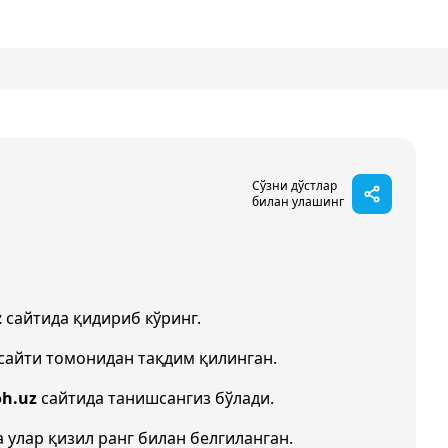
Сўзни дўстлар
билан улашинг
z
сайтида қидириб кўринг.
сайти томонидан тақдим қилинган.
oh.uz
сайтида танишсангиз бўлади.
а улар қизил ранг билан белгиланган.