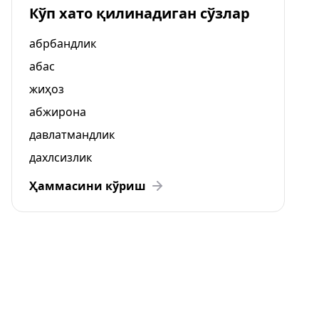
Кўп хато қилинадиган сўзлар
абрбандлик
абас
жиҳоз
абжирона
давлатмандлик
дахлсизлик
Ҳаммасини кўриш