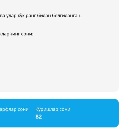
ва улар кўк ранг билан белгиланган.
нларнинг сони:
арфлар сони
Кўришлар сони
82