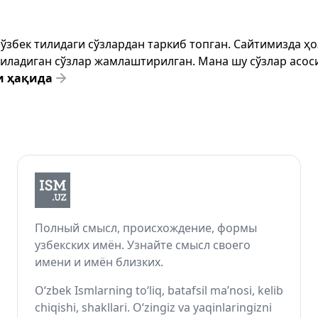
т ўзбек тилидаги сўзлардан таркиб топган. Сайтимизда 
ёзиладиган сўзлар жамлаштирилган. Мана шу сўзлар асоси
и ҳақида
Полный смысл, происхождение, формы
узбекских имён. Узнайте смысл своего
имени и имён близких.
O‘zbek Ismlarning to‘liq, batafsil ma’nosi, kelib
chiqishi, shakllari. O‘zingiz va yaqinlaringizni