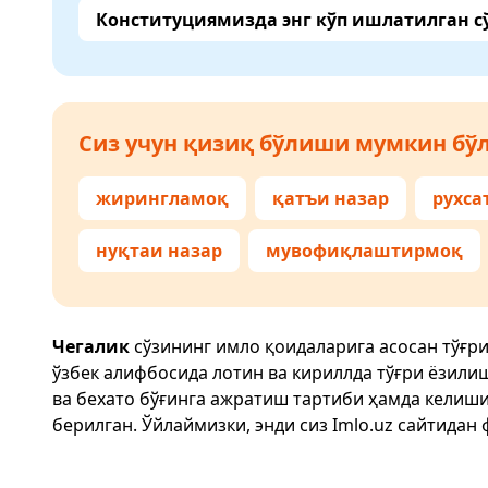
Конституциямизда энг кўп ишлатилган с
Сиз учун қизиқ бўлиши мумкин бўл
жирингламоқ
қатъи назар
рухса
нуқтаи назар
мувофиқлаштирмоқ
Чегалик
сўзининг имло қоидаларига асосан тўғр
ўзбек алифбосида лотин ва кириллда тўғри ёзили
ва бехато бўғинга ажратиш тартиби ҳамда келиш
берилган. Ўйлаймизки, энди сиз
Imlo.uz
сайтидан 