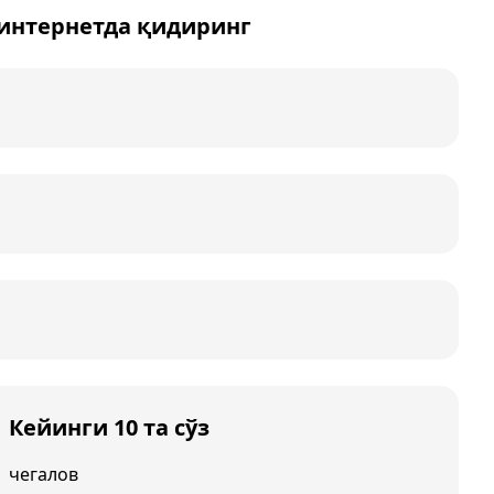
 интернетда қидиринг
Кейинги 10 та сўз
чегалов