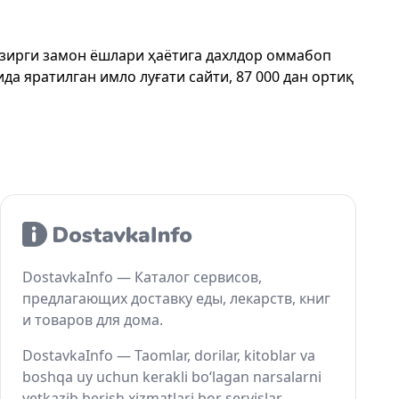
ҳозирги замон ёшлари ҳаётига дахлдор оммабоп
да яратилган имло луғати сайти, 87 000 дан ортиқ
DostavkaInfo — Каталог сервисов,
предлагающих доставку еды, лекарств, книг
и товаров для дома.
DostavkaInfo — Taomlar, dorilar, kitoblar va
boshqa uy uchun kerakli bo‘lagan narsalarni
yetkazib berish xizmatlari bor servislar.