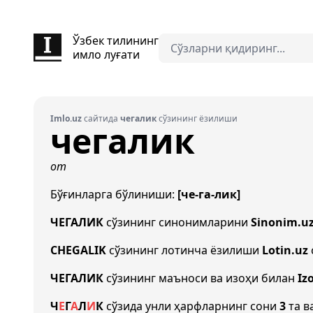
Ўзбек тилининг
имло луғати
Imlo.uz
сайтида
чегалик
сўзининг ёзилиши
чегалик
от
Бўғинларга бўлиниши:
[че-га-лик]
ЧЕГАЛИК
сўзининг синонимларини
Sinonim.u
CHEGALIK
сўзининг лотинча ёзилиши
Lotin.uz
ЧЕГАЛИК
сўзининг маъноси ва изоҳи билан
Iz
Ч
Е
Г
А
Л
И
К
сўзида унли ҳарфларнинг сони
3
та в