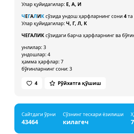
Улар қуйидагилар:
Е, А, И
Ч
Е
Г
А
Л
И
К
сўзида ундош ҳарфларнинг сони
4
та 
Улар қуйидагилар:
Ч, Г, Л, К
ЧЕГАЛИК
сўзидаги барча ҳарфларнинг ва бўғи
унлилар: 3
ундошлар: 4
ҳамма ҳарфлар: 7
бўғинларнинг сони: 3
4
Рўйхатга қўшиш
Сайтдаги ўрни
Сўзнинг тескари ёзилиши
Ҳ
43464
килагеч
7