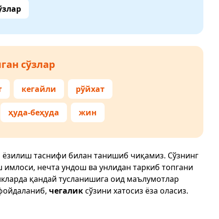
ўзлар
ган сўзлар
т
кегайли
рўйхат
ҳуда-беҳуда
жин
и ёзилиш таснифи билан танишиб чиқамиз. Сўзнинг
ш имлоси, нечта ундош ва унлидан таркиб топгани
икларда қандай тусланишига оид маълумотлар
фойдаланиб,
чегалик
сўзини хатосиз ёза оласиз.