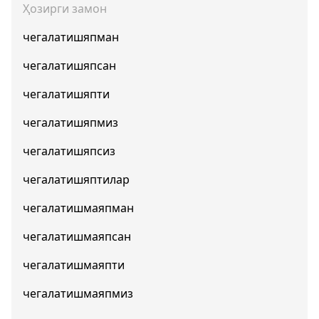
Ҳозирги замон
чегалатишяпман
чегалатишяпсан
чегалатишяпти
чегалатишяпмиз
чегалатишяпсиз
чегалатишяптилар
чегалатишмаяпман
чегалатишмаяпсан
чегалатишмаяпти
чегалатишмаяпмиз