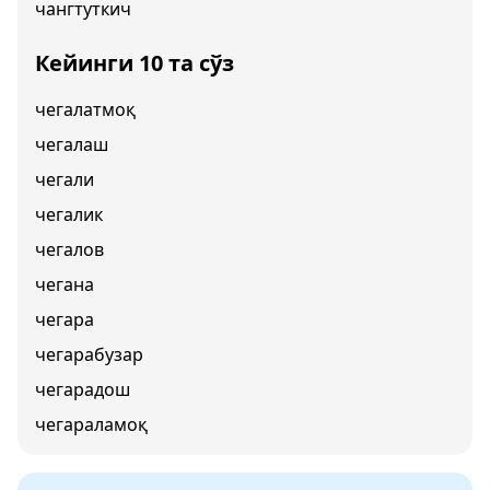
чангтуткич
Кейинги 10 та сўз
чегалатмоқ
чегалаш
чегали
чегалик
чегалов
чегана
чегара
чегарабузар
чегарадош
чегараламоқ