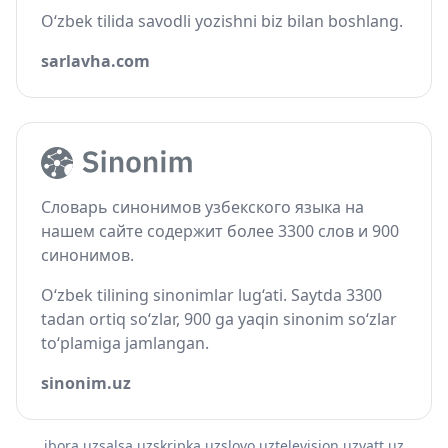
O‘zbek tilida savodli yozishni biz bilan boshlang.
sarlavha.com
Словарь синонимов узбекского языка на
нашем сайте содержит более 3300 слов и 900
синонимов.
O‘zbek tilining sinonimlar lug‘ati. Saytda 3300
tadan ortiq so‘zlar, 900 ga yaqin sinonim so‘zlar
to‘plamiga jamlangan.
sinonim.uz
ibora.uz
salsa.uz
skripka.uz
slovo.uz
television.uz
vatt.uz