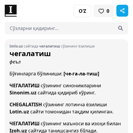
O‘Z
0
Imlo.uz
сайтида
чегалатиш
сўзининг ёзилиши
чегалатиш
феъл
Бўғинларга бўлиниши:
[че-га-ла-тиш]
ЧЕГАЛАТИШ
сўзининг синонимларини
Sinonim.uz
сайтида қидириб кўринг.
CHEGALATISH
сўзининг лотинча ёзилиши
Lotin.uz
сайти томонидан тақдим қилинган.
ЧЕГАЛАТИШ
сўзининг маъноси ва изоҳи билан
Izoh.uz
сайтида танишсангиз бўлади.