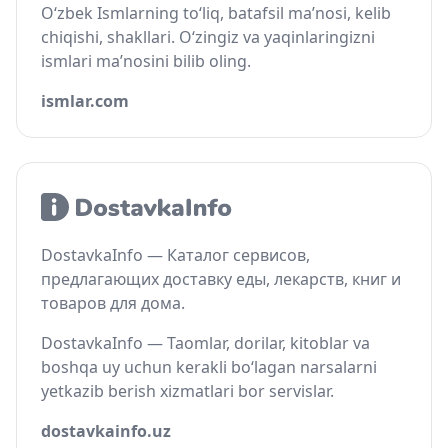
O‘zbek Ismlarning to‘liq, batafsil ma’nosi, kelib
chiqishi, shakllari. O‘zingiz va yaqinlaringizni
ismlari ma’nosini bilib oling.
ismlar.com
DostavkaInfo — Каталог сервисов,
предлагающих доставку еды, лекарств, книг и
товаров для дома.
DostavkaInfo — Taomlar, dorilar, kitoblar va
boshqa uy uchun kerakli bo‘lagan narsalarni
yetkazib berish xizmatlari bor servislar.
dostavkainfo.uz