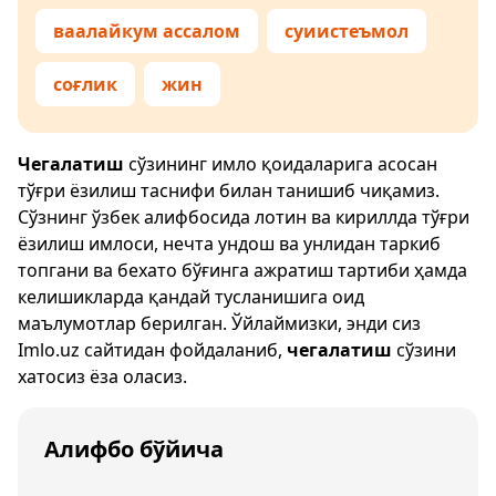
ваалайкум ассалом
суиистеъмол
соғлик
жин
Чегалатиш
сўзининг имло қоидаларига асосан
тўғри ёзилиш таснифи билан танишиб чиқамиз.
Сўзнинг ўзбек алифбосида лотин ва кириллда тўғри
ёзилиш имлоси, нечта ундош ва унлидан таркиб
топгани ва бехато бўғинга ажратиш тартиби ҳамда
келишикларда қандай тусланишига оид
маълумотлар берилган. Ўйлаймизки, энди сиз
Imlo.uz
сайтидан фойдаланиб,
чегалатиш
сўзини
хатосиз ёза оласиз.
Алифбо бўйича