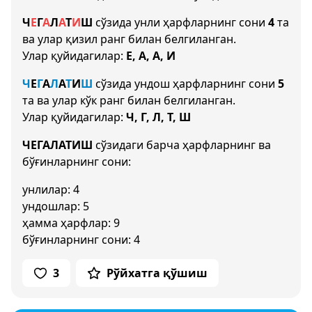
Ч
Е
Г
А
Л
А
Т
И
Ш
сўзида унли ҳарфларнинг сони
4
та
ва улар қизил ранг билан белгиланган.
Улар қуйидагилар:
Е, А, А, И
Ч
Е
Г
А
Л
А
Т
И
Ш
сўзида ундош ҳарфларнинг сони
5
та ва улар кўк ранг билан белгиланган.
Улар қуйидагилар:
Ч, Г, Л, Т, Ш
ЧЕГАЛАТИШ
сўзидаги барча ҳарфларнинг ва
бўғинларнинг сони:
унлилар: 4
ундошлар: 5
ҳамма ҳарфлар: 9
бўғинларнинг сони: 4
3
Рўйхатга қўшиш