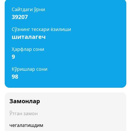
Сайтдаги ўрни
39207
Сўзнинг тескари ёзилиши
шиталагеч
Ҳарфлар сони
9
Кўришлар сони
98
Замонлар
Ўтган замон
чегалатишдим