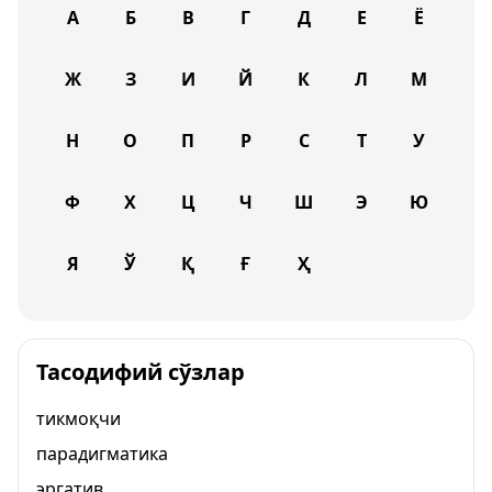
А
Б
В
Г
Д
Е
Ё
Ж
З
И
Й
К
Л
М
Н
О
П
Р
С
Т
У
Ф
Х
Ц
Ч
Ш
Э
Ю
Я
Ў
Қ
Ғ
Ҳ
Тасодифий сўзлар
тикмоқчи
парадигматика
эргатив