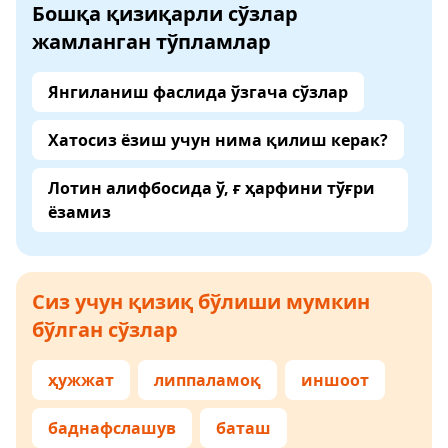
Бошқа қизиқарли сўзлар
жамланган тўпламлар
Янгиланиш фаслида ўзгача сўзлар
Хатосиз ёзиш учун нима қилиш керак?
Лотин алифбосида ў, ғ ҳарфини тўғри
ёзамиз
Сиз учун қизиқ бўлиши мумкин
бўлган сўзлар
ҳужжат
липпаламоқ
иншоот
баднафслашув
баташ