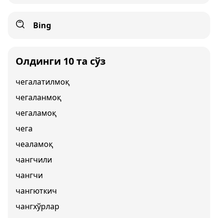
Bing
Олдинги 10 та сўз
чегалатилмоқ
чегаланмоқ
чегаламоқ
чега
чеаламоқ
чангчили
чангчи
чангюткич
чангхўрлар