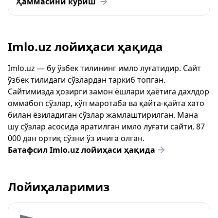
Ҳаммасини кўриш
Imlo.uz лойиҳаси ҳақида
Imlo.uz — бу ўзбек тилининг имло луғатидир. Сайт
ўзбек тилидаги сўзлардан таркиб топган.
Сайтимизда ҳозирги замон ёшлари ҳаётига дахлдор
оммабоп сўзлар, кўп маротаба ва қайта-қайта хато
билан ёзиладиган сўзлар жамлаштирилган. Мана
шу сўзлар асосида яратилган имло луғати сайти, 87
000 дан ортиқ сўзни ўз ичига олган.
Батафсил Imlo.uz лойиҳаси ҳақида
Лойиҳаларимиз