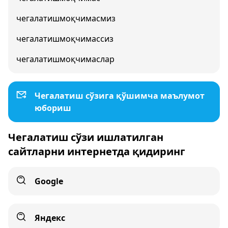
чегалатишмоқчимасмиз
чегалатишмоқчимассиз
чегалатишмоқчимаслар
Чегалатиш сўзига қўшимча маълумот
юбориш
Чегалатиш сўзи ишлатилган
сайтларни интернетда қидиринг
Google
Яндекс