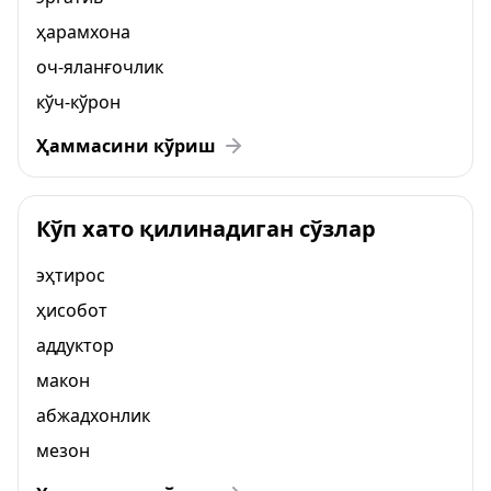
ҳарамхона
оч-яланғочлик
кўч-кўрон
Ҳаммасини кўриш
Кўп хато қилинадиган сўзлар
эҳтирос
ҳисобот
аддуктор
макон
абжадхонлик
мезон