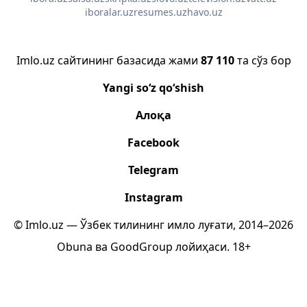
iboralar.uz
resumes.uz
havo.uz
Imlo.uz сайтининг базасида жами
87 110
та сўз бор
Yangi so‘z qo‘shish
Алоқа
Facebook
Telegram
Instagram
© Imlo.uz — Ўзбек тилининг имло луғати, 2014–2026
Obuna
ва
GoodGroup
лойиҳаси.
18+